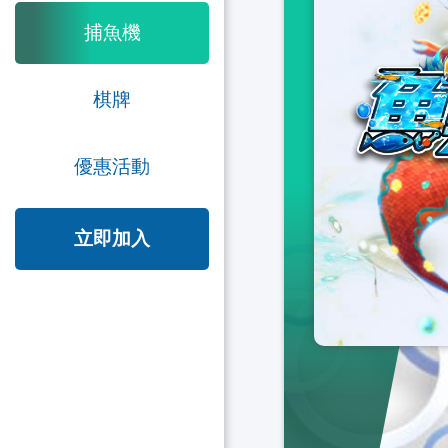
捕魚機
棋牌
優惠活動
立即加入