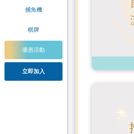
捕魚機
棋牌
優惠活動
立即加入