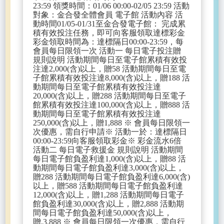
23:59 領獎時間：01/06 00:00-02/05 23:59 活動
對象：金合發全體會員 電子館 活動內容 活
動時間01/05-01/31至金合發電子館： 完成累
積有效投注任務，即可向客服領取達標彩金
彩金領取時間為：達標隔日00:00-23:59，每
會員每日限領一次 活動一 每日電子投注贈
規則說明 活動期間每日至電子館累積有效投
注達2,000(含)以上，贈58 活動期間每日至電
子館累積有效投注達8,000(含)以上，贈188 活
動期間每日至電子館累積有效投注達
20,000(含)以上，贈288 活動期間每日至電子
館累積有效投注達100,000(含)以上，贈888 活
動期間每日至電子館累積有效投注達
250,000(含)以上，贈1,888 ※ 會員每日限領一
次優惠，需自行申請※ 活動一於：達標隔日
00:00-23:59向客服領取彩金※ 彩金流水6倍
活動二 每日電子救援金 規則說明 活動期間
每日電子館負盈利達1,000(含)以上，贈88 活
動期間每日電子館負盈利達3,000(含)以上，
贈288 活動期間每日電子館負盈利達6,000(含)
以上，贈588 活動期間每日電子館負盈利達
12,000(含)以上，贈1,288 活動期間每日電子
館負盈利達30,000(含)以上，贈2,888 活動期
間每日電子館負盈利達50,000(含)以上，
贈,3,888 ※ 會員每日限領一次優惠，需自行