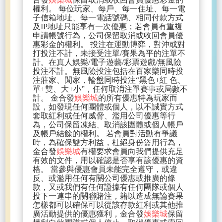
權利。 每位玩家、每戶、每一住址、每一電
子信箱地址、每一電話號碼、相同付款方式
及IP地址只能享有一次優惠；若會員有重複
申請帳號行為，公司保留取消或收回會員優
惠彩金的權利。 投注在運動博弈，對沖或對
打投注不計，未接受注單/賽果為平的注單不
計。在真人娛樂/電子遊藝/彩票遊戲/無風險
投注不計。無風險投注包括在百家樂同時投
注莊家、閒家，輪盤同時投注“黑色+紅 色、
單+雙、大+小”，任何取消注單賽事或局數不
計。 金合發
娛樂城
的所有優惠特為玩家而
設，如發現任何團體或個人，以不誠實方式
套取紅利或任何威脅、濫用公司優惠等行
為，公司保留凍結、取消該團體或個人帳戶
及帳戶結餘的權利。 若會員對活動有爭議
時，為確保雙方利益，杜絕身份盜用行為，
金合發
娛樂城
有權要求會員向我們提供充足
有效的文件，用以確認是否享有該優惠的資
格。 當參與優惠會員未能完全遵守，或違
反、或濫用任何有關公司優惠或推廣的條
款，又或我們有任何證據有任何團隊或個人
投下一連串的關聯賭注，籍以造成無論賽果
怎樣都可以確保可以從該存款紅利或其他推
廣活動提供的優惠獲利，金合發
娛樂城
保留