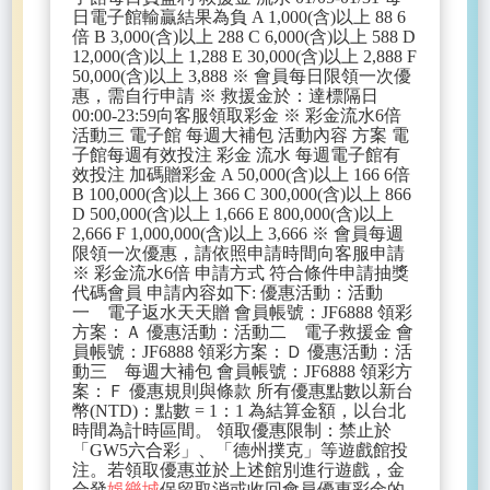
日電子館輸贏結果為負 A 1,000(含)以上 88 6
倍 B 3,000(含)以上 288 C 6,000(含)以上 588 D
12,000(含)以上 1,288 E 30,000(含)以上 2,888 F
50,000(含)以上 3,888 ※ 會員每日限領一次優
惠，需自行申請 ※ 救援金於：達標隔日
00:00-23:59向客服領取彩金 ※ 彩金流水6倍
活動三 電子館 每週大補包 活動內容 方案 電
子館每週有效投注 彩金 流水 每週電子館有
效投注 加碼贈彩金 A 50,000(含)以上 166 6倍
B 100,000(含)以上 366 C 300,000(含)以上 866
D 500,000(含)以上 1,666 E 800,000(含)以上
2,666 F 1,000,000(含)以上 3,666 ※ 會員每週
限領一次優惠，請依照申請時間向客服申請
※ 彩金流水6倍 申請方式 符合條件申請抽獎
代碼會員 申請內容如下: 優惠活動：活動
一 電子返水天天贈 會員帳號：JF6888 領彩
方案：Ａ 優惠活動：活動二 電子救援金 會
員帳號：JF6888 領彩方案：Ｄ 優惠活動：活
動三 每週大補包 會員帳號：JF6888 領彩方
案：Ｆ 優惠規則與條款 所有優惠點數以新台
幣(NTD)：點數 = 1：1 為結算金額，以台北
時間為計時區間。 領取優惠限制：禁止於
「GW5六合彩」、「德州撲克」等遊戲館投
注。若領取優惠並於上述館別進行遊戲，金
合發
娛樂城
保留取消或收回會員優惠彩金的