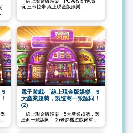
「線上現金版娛樂」PCversion免費
說
吃碰的牌來加快自己摸牌的速度，這
玩 三卡拉米 線上現金版娛樂
版
色
時候出牌就要選擇打出一些生張，因
BetsoftSlotsGAMEPlayforfun三卡拉
玩
牌
為這些牌比較容易給其他玩家提供此
米歡迎使用三張RUMMY卡！一個令
一
進
類機會。2、中等牌的出牌技巧中等牌
人興奮的單人撲克變種桌上游戲，基
該
也
不好不差，因此在出牌技巧選擇上就
於由三張牌組成的手。所有卡片均根
標
色
要根據自己手中的牌型情況來進行抉
據其撲克價值進行排名，但ace始終較
進
都能
擇，手牌中的搭子不多的前提下，玩
低。目的是要獲得比經銷商少的積
的
家一定不要亂拆，要根據其他玩家的
分。遊戲名稱三卡拉米遊戲類型桌上
為
手
出牌情況以及牌池中已有牌的情況來
游戲支持平台桌面版（HTML5），移
，
是
進行決策，盡量組其他玩家不需要的
動版（iOS，Android）好玩遊戲，絕
可
家
牌這樣能給自己留下吃碰的機會。3、
對不能錯過的介紹你真的知道，穩贏
兩
，
爛牌的出牌技巧既然是一把爛牌，那
的老虎機玩法嗎?只賺不賠？！怎麼可
四
麽就說明本局可能沒有胡牌的希望，
能，剛開始我也不相信....線上現金版
上
麽根
因此在開始出牌之前就要給自己做好
娛樂城...
，移
樣
心理準備就是本著本局遊戲不放炮的
，絕
有其
目標進行出牌，降低其他玩家聽牌的
」5
電子遊戲-「線上現金版娛樂」5
贏
杠
速度，將自己盡可能多的處於安全的
麼可
同！
大產業趨勢，製造商一致認同！
我
位置。如果做到這一點呢？這就需要
版
，
玩家在出牌的時候多打熟張，或者是
(2)
會
跟著其他玩家已打出的牌進行出牌。
，製
「線上現金版娛樂」5大產業趨勢，製
，
4、吃碰杠的出牌技巧吃牌、碰牌與杠
好
造商一致認同！(2)老虎機遊戲簡單好
得
牌各有各自的不同之處，吃牌只能是
玩，在線上線下賭場地位皆難以動
的
根據自己上家出牌來定，上家打什麽
揭
搖，在新技術不斷革新之下，為您揭
技
牌自己只能照規矩來吃，而碰和杠就