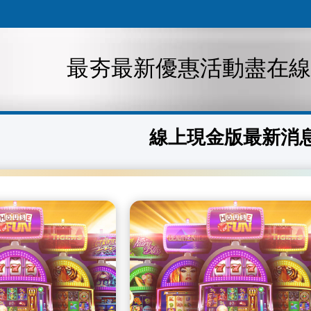
最夯最新優惠活動盡在線
線上現金版最新消