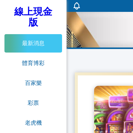
線上現金
版
最新消息
體育博彩
百家樂
彩票
老虎機