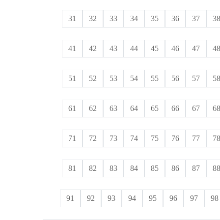
3個奔馳寶馬老虎機打法
法介紹桌上遊戲-免費試玩-巨型小
新玩家族群的加入，或許也和遊戲
免費試玩-巨型小丑線上
上現金版娛樂城...
術的革新有關，而且年輕族群面對
31
32
33
34
35
36
37
3
技術與介面操作更容易上手。
ScientificGame最新結合增強現實
（AR）的電子遊戲就特別受到年
41
42
43
44
45
46
47
4
群的歡迎。好玩遊戲，絕對不能錯
的介紹你真的知道，穩贏的老虎機
法嗎?只賺不賠？！怎麼可能，剛
51
52
53
54
55
56
57
5
我也不相信....線上現金版娛樂城...
61
62
63
64
65
66
67
6
71
72
73
74
75
76
77
7
81
82
83
84
85
86
87
8
91
92
93
94
95
96
97
98