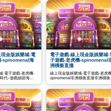
莊家的手將獲勝，或
曉老虎機製造商們一致看好的產業
派彩線機提供的選項
連牌以及任何JQK以上
巧，幫助大家在打麻將的過程中大
局。遊戲名稱百家樂
趨勢！老虎機遊戲不需要太多技巧
下注或賭上所有線，
玩30%—50%的牌
提高胡牌的概率。-線上現金版娛樂
戲好玩遊戲，絕對不
別受到賭場新手青睞具高解析大屏
注。要記住，多條派
克棋牌遊戲在網絡賭
FB粉絲專頁-影片*/--立即真錢遊戲--/
真的知道，穩贏的老
及“美國好聲音”或“漫威電影”等大眾
一記巨大的預算！經
很流行的一種遊戲，
---其他人都在看:●百家樂美女荷官
賺不賠？！怎麼可能，
行文化主題的老虎機，正在世界各
是最常見的包括3卷和
技術，就有機會參加
戲一下就搞定●真人百家博弈平台
....線上現金版娛樂
賭場招呼經過的賭客上門遊戲。那
置派彩線機明確標示每
克比賽，贏得大獎。-
選擇”●彩票如何玩？彩票是什麼？
有把手和轉軸，而且贏錢時會有零
和三個軸旋轉完成
-FB粉絲專頁-影片
關娛樂資訊:通博娛樂城HOYA娛樂
掉落叮噹作響的年代早已遠去，取
會發現休閒遊戲窗口
-/*----其他人都在看:●
眾發娛樂城贏家娛樂城線上現金版
代之的是最新的遊戲技術及與計算
號。每個組合代表不
遊戲一下就搞定●真人
樂城金合發娛樂城博馬娛樂城九州
相連的頭獎老虎機。今日的老虎機
易破譯您的支付金額
種選擇”●彩票如何
樂城THA-九州娛樂LEO-九州娛樂i8
發商因應玩家群的不斷變化，新玩
虎機遊戲另一方面是
？相關娛樂資訊:通博
娛樂城通博娛樂城娛樂城-AV影城
上現金版娛樂城-電
電子遊戲-線上現金版娛樂城-
更年輕且更忠於市場品牌，其中部
但有自動槽和計算機
娛樂城眾發娛樂城贏家
版娛樂城出款娛樂城 線上現金版娛
spinomenal海
更是所謂的“科技通”。與此同時，
子遊戲-老虎機-spinomenal
網上賭場的典型。視
版娛樂城金合發娛樂
城...
肺炎疫情多少改變了市場消費行為
的圖形，多品種。獎
洲橫衝直撞
州娛樂城THA-九州娛
在這樣的背景下，老虎機製造商們
遊戲的經典之作，捲
樂i88娛樂城通博娛樂城
-電子遊戲-老虎機-
線上現金版娛樂城-電子遊戲-老虎機
名了預期將持續在產業紮根的五大
組合。當出現符號定
城現金版娛樂城出款娛樂
l海盜時代–遊戲細節海盜
spinomenal非洲橫衝直撞非洲橫
勢：1. “商務艙式”個人化老虎機遊
被激活，這是象徵自
城...
遊戲說明成為一名真正
撞-遊戲詳情野生動物園的動物變得
間疫情迫使賭場施行社交距離的規
遊戲插槽，每個賭注
史詩般的50條線冒險
野，我們需要一個真正的國王來控
定，老虎機台之間必須保留一些空
角子機遊戲取勝的關
。加入全世界所見過
它們。在非洲稀樹草原上有1024種
間。博彩產品供應商
硬幣數量增長。好玩
，將桅杆上的骷髏旗
法橫行，這將質疑您的旋轉能力。
ScientificGamesCorporation的
錯過的介紹你真的知
以征服金色的寶藏！
治這個非洲王國，並找到我們一些
相關設備副主席RobBone認為，部
機玩法嗎?只賺不
MovingReelsRe-
人興奮的功能，例如漸進式免費旋
消費者現在已經習慣社交距離的規
，剛開始我也不相
eature只是在此激動人
轉，遊戲中大獎等等。騎上你的馬