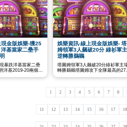
球季離開洛磯後與洋基
（KwameBrown）今受訪時就砲
n）14分8籃板，泰特
我們曾在這個聯盟擊敗一些很優秀
博娛樂城娛樂城-AV影
信用版很多要怎麼選擇才好?●為什
0萬美元的合約，當時
皇在比賽期間查看數據統計的行為
ate）則有13分進帳。D.
球隊，也曾輸給一些很優秀的球隊
出款娛樂城 相關品牌
賭場對百家樂又愛又怕？●為什麼
爭搶哈波
直言「布萊恩（KobeBryant）絕
、10籃板、11助攻大
在長達82場比賽的旅程中，我們總
不可不知的娛樂城的專
對百家樂又愛又怕？●如何選擇優
er）與馬查多
會這麼做！」紫金大軍昨役攻守失
砍進6顆三分彈進帳21
會被打敗幾次的，真正棘手的地方
你與娛樂城的距離！
上娛樂城?通博娛樂城HOYA娛樂
hado）兩個大咖而簽下
序，不僅進攻端熄火，防守端也崩
隊7人得分上雙，但禁
於，每晚我們都會出現一樣的事情
現金版娛樂城...
發娛樂城贏家娛樂城線上現金版娛
，不過拉梅修卻在接
盤，被對手投進23記外線，整場被
守，籃板比對手少了5
所以我們必須趕快去糾正這一點。
城金合發娛樂城博馬娛樂城九州娛
打臉當初批評他的
著打，賽後湖人戰績來到21勝22敗
8分，種下敗因，最後
最後柯瑞也提到了K.湯普森
城THA-九州娛樂LEO-九州娛樂i88
奪得銀棒獎，更在
勝率再度跌破5成，一哥「詹皇」
相關博彩論壇:一樂娛
（KlayThompson）回來之後球隊
樂城通博娛樂城娛樂城-AV影城現
現金版娛樂-獲25
娛樂資訊-線上現金版娛樂- 
擊王，且在年度MVP票
斯（LeBronJames）也未接受媒
-線上現金版娛樂城-FB粉
部的調整。「我們已經做好準備迎
娛樂城出款娛樂城 相關品牌介紹:
定。2020球季結束
 洋基當家二壘手
訪，不過他被拍到在比賽中直接拿
姆領軍3人飆破20分 綠衫軍
立即真錢遊戲--/*影片
他回來，不過大家仍然需要時間來
《你不可不知的娛樂城的專業名
9000萬大約將拉梅
據統計表來看，賽後意外引發熱議
取-首存1,000送
適，我們不會因此恐慌，反正我們
明
逆轉勝鵜鶘
詞》，拉近你與娛樂城的距離！雪
到去年他出賽150場，
布朗昨批評詹姆斯打法愈來愈像柯
1766.ws情色裸聊其他人
有時間去把這一切都搞清楚，讓大
X 簡丹 線上現金版娛樂城...
表現暴跌洋基當家二壘
塔圖姆領軍3人飆破20分綠衫軍主
整整下跌一成（3成
（StephenCurry）只會猛投3分球
.ws】一起聊聊高端老
都能打得很舒服，我們知道K湯會
洋基2019-20兩個賽
轉勝鵜鶘塔圖姆攻下全隊最高的27
，標準化攻擊指數
「詹姆斯整場比賽都靠著擋拆拉出
【1766.ws】註冊儲
會有新的先發陣容，只是換成D.格
員拉梅修
分，助隊逆轉勝鵜鶘。塞爾提克今
178降到聯盟平均以下
間然後投3分球，這樣不可能贏球
機!”台灣博彩玩家交流
（DraymondGreen）缺席所以我
eu），在與球隊簽下6年
在主場迎戰鵜鶘，他們克服了上半
當糟糕。根據《紐約郵
根本不管用。」他認為湖人應該把
信用版很多要怎麼選擇
得在做出一些調整，」柯瑞說道，
約新台幣25億）後表現
最多落後18分的劣勢，塔圖姆
artin）撰文指出，洋
帶到禁區內，利用他們中鋒以油漆
賭場對百家樂又愛又
「但我想我們已經證明自己能做到
紐約郵報》指出，拉
（JaysonTatum）、施洛德
1
2
3
4
5
6
7
8
梅修的低迷與運動型
為中心展開進攻，布朗特別點名豪
場對百家樂又愛又怕？
所以現在堅持下去就對了！」相關
是受到傷病影響。拉
（DennisSchroder）和J.布朗
在去年10月動了手術
德（DwightHoward），認為湖人
線上娛樂城?通博娛樂
彩論壇:一樂娛樂城fun1.cc-線上現
球季離開洛磯後與洋基
（JaylenBrown）合轟73分，率隊
若拉梅修能健康歸
更重用他才對。之後布朗又提到詹
城眾發娛樂城贏家娛樂
版娛樂城-FB粉絲專頁-影片*/--立
0萬美元的合約，當時
下半場以104：92逆轉贏球，綠衫
基的一大好消息，不
在比賽中卻認數據的舉動，「當我
樂城金合發娛樂城博
錢遊戲--/*影片教學-手機:免費領取-
11
12
13
14
15
16
17
1
爭搶哈波
收下2連勝。鵜鶘首節開局就打出
下個賽季拉梅修的位
到LeBron兄在看數據統計表時，這
城THA-九州娛樂
存1,000送1,000--123-1766.ws情
er）與馬查多
17：6的攻勢，上半場最多領先達1
丁透露，若洋基在封
動告訴我，湖人已經陷入頹勢，這
i88娛樂城通博娛樂城娛
聊其他人都在看:【1766.ws】一起
hado）兩個大咖而簽下
分，中場取得46：39的領先。手感
名遊擊手，那麼拉梅
訴了我，這支球隊在防守部份上一
現金版娛樂城出款娛樂
聊高端老司機!全新上線囉!
21
22
23
24
25
26
27
2