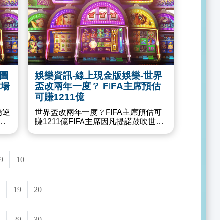
轟詹
能取得領先的勇士，在後半突然攻守
的
球。」之後他也在推特上發文，寫
麼
城 相關品牌介紹:參閱《你不可不知的
，
失序，加上末節灰狼板凳爆發拉出一
，
下：「你不會獨自一人對抗全世界，
賭場
娛樂城的專業名詞》，拉近你與娛樂
對不
波20：3攻勢，終場勇士就以99：119
是
我永遠都會挺你！」表達對受傷隊友
質線
城的距離！雪梨X 簡丹 線上現金版娛
慘敗給灰狼，近7戰苦吞5敗。灰狼今
在
的支持。籃網三巨頭合體過程只能說
城眾
樂城...
前半場靠著不俗的手感、及頻頻站上
，
是一波多折，據美媒統計，去年哈登
樂
壓
罰球線，以6分領先進入第三節，易籃
」
被交易到布魯克林後，這一年來包括
樂
，
後灣區大軍開始追分，J.波爾
季後賽籃網共打了113場，然而三巨頭
娛
詹姆
（JordanPoole）、K.湯普森
內
卻只有16場成功合體，不過好消息
金版
塔圖
娛樂資訊-線上現金版娛樂-世界
體採
（KlayThompson）後仰跳投命中，A.
接
是，接下來籃網14場比賽中有11場都
參閱
數
主場
威金斯（AndrewWiggins）面對前東
盃改兩年一度？ FIFA主席預估
調
是在客場出戰，屆時厄文就能上場，
。
家飆2顆三分彈、上籃得手，連取8分
還
幫忙分攤哈登的壓力。相關博彩論壇:
可賺1211億
梨
瑞
帶領球隊超前，然而灰狼很快就找回
家
一樂娛樂城fun1.cc-線上現金版娛樂
場逆
世界盃改兩年一度？FIFA主席預估可
，
手感，畢斯利（MalikBeasley）、湯
回來
城-FB粉絲專頁-影片*/--立即真錢遊戲-
賺1211億FIFA主席因凡提諾鼓吹世界
空
斯（Karl-AnthonyTowns）在外線放冷
林
-/*影片教學-手機:免費領取-首存1,000
天
盃改成兩年一度。國際足球總會
的，
箭，要回領先優勢，湯斯在第三節結
們又
送1,000--123-1766.ws情色裸聊其他
場
（FIFA）主席因凡提諾
球
束前又補進2分，幫助球隊將領先拉開
人都在看:【1766.ws】一起聊聊高端
（GianniInfantino）建議世界盃足球
區
到雙位數。最末節勇士的突然陷入得
，
老司機!全新上線囉!【1766.ws】註冊
賽改成兩年一度，因為經濟效益十分
9
10
爾
分荒，灰狼則是靠著麥克丹尼爾斯
博
儲值完整教學老司機!”台灣博彩玩家交
驚人，創造的收入約達44億美元（約
應該
（JadenMcDaniels）、瑞德
金
流專區●現金版跟信用版很多要怎麼選
在
新台幣1211億元）。FIFA從去年就開
皇
（NazReid）、諾威爾
即真
擇才好?●為什麼賭場對百家樂又愛又
軍
始進行世界盃改革計畫，建議世界盃
看
（JaylenNowell）等板凳群輪番猛
首
怕？●為什麼賭場對百家樂又愛又怕？
8
19
20
一波
從四年一度縮短成兩年一度。主席因
舉
攻，拉出一波20：3的高潮，灰狼在比
色裸
●如何選擇優質線上娛樂城?通博娛樂
8
凡提諾表示，根據研究以及會員國會
告
賽還剩3分多鐘就提前把幾位主力球員
聊
城HOYA娛樂城眾發娛樂城贏家娛樂
冰
議，若世界盃改成兩年一屆，可以額
點
換下，最後明尼蘇達大軍就帶著勝利
城線上現金版娛樂城金合發娛樂城博
8
29
30