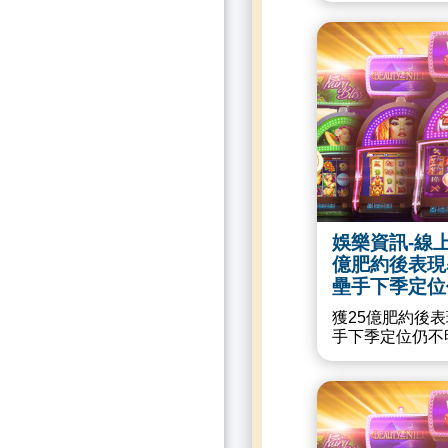
聊其他人都在看:【
火箭，D.穆雷（De
17分11籃板、
聊高端老司機!全
豪取32分大三
（GordonHay
【1766.ws
兩顆關鍵三分球
鹿方面，亞德托昆
機!”台灣博彩玩
禁區陷入苦戰，最
米德爾頓（Khris
信用版很多要怎
敗火箭。此役雙
最高27分、另有
賭場對百家樂又
戰，射手群在外
（JordanNwo
對百家樂又愛又
籌取得3分領先
（WesleyMat
上娛樂城?通博
（BrynForb
（BobbyPort
發娛樂城贏家娛
領馬刺半場打完
板。相關博彩論
城金合發娛樂城
半場E.戈登（Eri
fun1.cc-線
城THA-九州娛樂
出，連飆2顆三
頁-影片*/--立即
樂城通博娛樂城
先，最末節K.波特（
手機:免費領取-首存
娛樂城出款娛樂
娛樂資訊-線上
顆三分彈再拋投
-123-1766.
《你不可不知的
開對手糾纏，D
億肥約後表現
【1766.ws】
詞》，拉近你與
分，但最後兩次
新上線囉!【176
壘手下季定位
X 簡丹 線上現金
中，最後就讓火
教學老司機!”台
獲25億肥約後
火箭E.戈登領
現金版跟信用版
手下季定位仍不明
先發5虎全都得
●為什麼賭場對
季表現最好的球
隊最高31分、3
什麼賭場對百家
（DJLeMahi
（Christian
擇優質線上娛樂
9000萬合約（
板繳出雙十成績
娛樂城眾發娛樂
卻大幅下滑，《
鍋，表現相當全
金版娛樂城金合
梅修的低迷可能
特拿下18分4籃
九州娛樂城THA