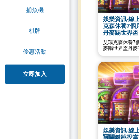
捕魚機
娛樂資訊-線
克森休養7個
棋牌
丹麥踢世界盃
艾瑞克森休養7
麥踢世界盃丹麥
優惠活動
(ChristianE
比賽突然昏倒在
去意識，幸好現
CPR(心肺復甦
立即加入
情況良好也沒有
示自己恢復良好
拚世界盃。去年
組丹麥與芬蘭之
賽進行到第42
於接應邊線球時
恢復意識，嚇壞
球迷，之後他被
院，接受更進一
娛樂資訊-線
多月休養，艾瑞
月復出，他說：
爾關鍵跳投當