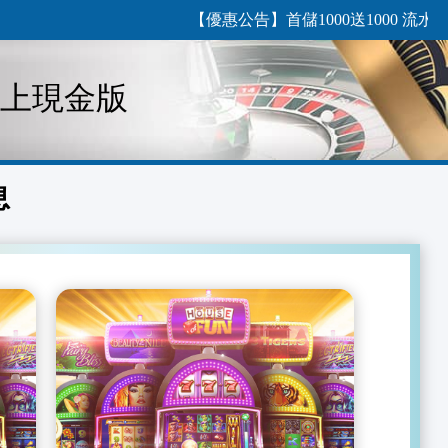
【優惠公告】首儲1000送1000 流水倍率20
上現金版
息