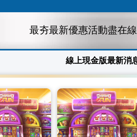
最夯最新優惠活動盡在線
線上現金版最新消