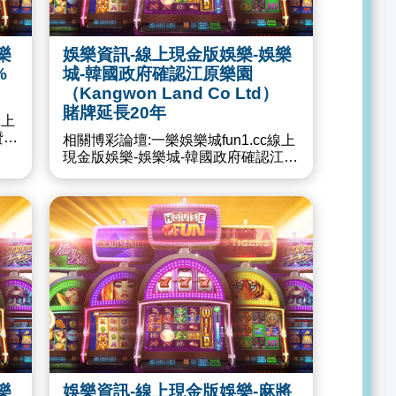
樂
娛樂資訊-線上現金版娛樂-娛樂
%
城-韓國政府確認江原樂園
（Kangwon Land Co Ltd）
賭牌延長20年
線上
贊助
相關博彩論壇:一樂娛樂城fun1.cc線上
樂
現金版娛樂-娛樂城-韓國政府確認江原
戲-
樂園（KangwonLandCoLtd）賭牌延
00
長20年線上現金版娛樂城-FB粉絲專
頁-影片*/--立即真錢遊戲--/*影片教學-
從
手機:免費領取-首存1,000送1,000--韓
是
國政府決定將江原樂園的賭牌延長20
的
年，直至2045年。據當地媒體報導，
與兩
韓國產業通商資源部預計，在牌照延
支足
長期間，每年的稅收收入為2000億韓
，
元，總額為5萬億韓元。江原樂園位於
工
江原道首爾市約150公里處，由政府擁
業
有51％的股份，其餘49％則在韓國證
兩
券交易所上市。此次投票獲相關委員
的
會3月通過之後進行。該修正案將目前
這
樂
娛樂資訊-線上現金版娛樂-麻將
的對稅前利潤(PBT)25%調整為對博彩