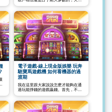
幾
稅。
，
之為手裡牌；手牌又因為有吃、碰、
歷來都是如此，到哪里都一樣！而每
麼選
次
虎
明槓而亮出來使其他各家看得到的倒
家公司都會有高低不同的返水，返水
又
收
牌，以及暗槓不讓其他玩家看的到的
對於小戶來說就更少了，不過就是這
博
為聖
暗槓牌，打到海底每一家都看的到的
一點點返水有時候也可以形成燎原之
家
充
牌，稱之為海底牌。大三元胡牌：順
勢。平時我也經常戶頭上剩下隔天的
樂
行。
一
子是由相同花色的連續三張牌組
剩菜剩飯，幾十個乃至幾個大洋的返
州娛
常
成， 刻子是由三張相同花色及大
水錢，去打視訊，感覺實在沒意思，
樂城
3．
試
小的牌組成， 槓 由四張相同牌組
一把就沒了，甚至還不夠一把的注
娛樂
方
成， 雀 是兩張相同的牌組成，又
額，所以更多時候我會選擇去搖一下
知的
利
稱為將牌。台灣麻將順子是什麼？怎
老虎機，即使它再吃人，咱不就幾十
樂
業
。
麼胡牌？順子四位玩家中，最先將手
塊麽，無傷大雅了！玩了一陣子，發
，
牌湊成五副順子或刻子及一對雀的人
現還是有一點點規律的，有的遊戲需
更
就獲勝，其他三家獲一家必須依據胡
要很好地運氣才能盈利，有的遊戲則
行
稱
種
電子遊戲-線上現金版娛樂 玩奔
牌者的牌型，依放槍或是自摸與否給
一般都能盈利一點跑出的！因為老虎
政
數
予勝者規定的遊戲點數。莊家：遊戲
？
機的下注下限很低，所以即使幾十個
馳寶馬遊戲機 如何看機器的過
特
一開始時，開桌者先暫為莊家，莊家
大洋，也能搖個好一會兒，娛樂放松
一
渡期
讓
碼
擲骰子決定真正的起莊的莊家，由該
一下未嘗不可！而很多時候說不定會
性
虎
數
我在這里跟大家說說怎麽才能夠在通
玩家起莊；莊家在各家拿完十六張手
有意外的驚喜哦！說說我的經歷，當
博
首
而
過玩能掙錢的遊戲贏錢。首先，不知
牌後，優先多拿的十七張牌稱為開
時最早玩是在88娛樂城，玩一個神燈
面
定
亂
道大家有沒有注意到，玩能掙錢的遊
門，其他玩家只能擁有十六張牌。莊
的老虎機，大家都知道老虎機是有一
明
R
在
戲中最終贏錢的一般都是可以很好的
家如果在該局胡牌，則下一把可以繼
定的返還率的，所以很多時候要看運
票
比
產
控制自己的人，不會孤注一擲，不會
續連莊，否則就由莊家的下佳做莊。
氣！三個神燈以上就能獲得免費遊
雖
小
盤
流連賭桌，在遊戲中沒有失去理性就
牌局在四位玩家輪流做過四次莊後稱
戲，就是freegame，這款遊戲主要就
但