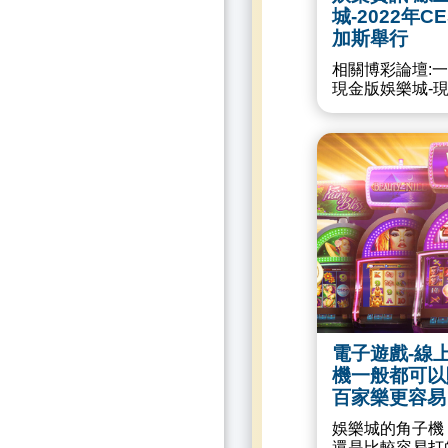
（2022年）國
城-2022年
明年“抗疫預算”
加斯舉行
以推動經濟復甦
定因素。他也稱
相關博彩論壇:一樂
將會進一步減少
現金版娛樂城-現金
入。“明年政府
月5日拉斯維加
政，抱持'做好
城-FB粉絲專頁-
的希望'原則，
-/*影片教學-手機
能應對新冠疫情
送1,000--C
恢復增長。”他
布，對於無法前
定為期三年（20
下展會的人員來
策略”，主要通
上展會，讓更多人
復甦，即“復原”（R
有包括主要品牌
（Reform）和“
1000家公司線下
（Resilien
示行業內的最新
構行政率效、動
智能、增強現實
多元化製造業，
算、數字健康、
吸引更多外來投
樂、智能家居等
電子遊戲-線
柬埔寨政府已宣
眾將在現場發布
要求各部門明年
的觀點，已經確
機一般都可以
惟衛生部除外。
車董事長兼首席執行
百家樂更容易
外舉債，而累積
Mobile首席執行官
娛樂城的角子機
突破100億美元
展每年1月在內
還是比較容易打