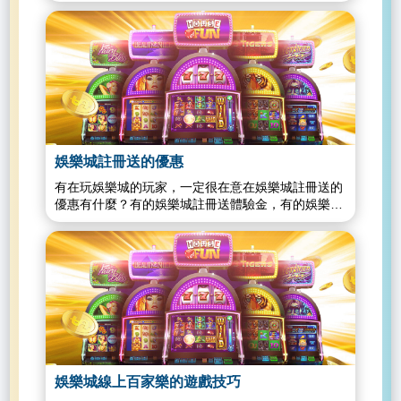
樂城的素質參差不齊，我們無法逐一評估各家娛樂城
個方法，藉由體驗的過程，去感受平台的優劣，但儘
牌路，小編玩這麼久觀察下來，其實「顛倒牌」也蠻
的優劣，而且，網路上的娛樂城推薦文章相當的多，
管如此，娛樂城平台也害怕遇到人頭帳戶，所以大多
容易開出的，例如:25、52…等；還有「連號牌」例
相信也讓許多玩家在初次選擇娛樂城平台時，看得眼
需要玩家進行實名認證，以防止有心人藉由註冊進行
如:16、17、18…等等；還有尾數相同的號碼，例
花撩亂，究竟我們該如何選擇娛樂城呢？為玩家推薦
詐騙之實。領取娛樂城體驗金有條件限制嗎？各家娛
如:04、14、24、34、44（四尾）這組號碼雖然好像
台灣目前評價最高、最優質的GS娛樂城，不只是最
樂城針對體驗金的領取要求都不太一樣，不過只要玩
不吉利，但是它真的很常開，小編花錢的實戰經驗分
權威的娛樂城推薦，同時GS娛樂城更是玩家們一致
家能夠成功的在平台註冊，都可以享有娛樂城體驗金
享給大家做參考。破解法經過準確的看牌、分析、歸
推薦的老字號品牌，新穎的版面及技術，引領亞洲的
的優惠，同時，娛樂城平台通常會限制遊戲賬戶需要
類區域、抓近期的冷、熱門牌，再去猜測後面幾期可
娛樂產業，GS擁有最多人的團隊，致力提供最高質
綁定銀行賬號或身份識別，遊戲的有效下注或洗碼量
能會出現的牌，我們稱之為「主支」。BingoBingo一
量的服務給玩家，是玩家在選擇平台時的首選品牌。
也需要達到規定的下限才能讓玩家進行提領。...
共有80個號碼，每一期開出20個獎號，所以可以先
GS娛樂城的帳號綁定、儲值與出金等，都是由真人
從80個號碼區分成4個區域；01~20號為A區，21~40
娛樂城註冊送的優惠
客服人員層層把關，把安全做到最大化，保障玩家擁
號為B區，41~60號為C區，61~80號為D區，依此下
有在玩娛樂城的玩家，一定很在意在娛樂城註冊送的
有最安全的遊戲環境，從玩家們註冊GS的那一刻
去每區各抓一球。...
優惠有什麼？有的娛樂城註冊送體驗金，有的娛樂城
起，就開始體驗最高規格的娛樂服務，GS娛樂城可
註冊送更優惠的返點條件，各家娛樂城都為了吸引更
說是目前最優質娛樂城推薦，滿足玩家所有的需求。
多玩家的加入，而推出各式各樣的優惠內容，但是這
身為台灣頂級的娛樂城品牌，GS娛樂城已取得合法
麼多娛樂城註冊送的優惠活動，我們究竟要不要參加
博弈執照的證明，如果你想要找一個有趣、安全、提
呢？娛樂城註冊送體驗金的優勢相信在初次加入一個
款快速的娛樂平台，那請放心將一切將給GS娛樂
陌生的娛樂城平台，許多玩家在不了解平台的狀況
城，給你最真心的娛樂城推薦。...
下，其實就可以透過娛樂城註冊送的遊戲點數，來去
測試該娛樂城平台遊戲的順暢度或是遊戲的公平性，
包含客服的服務效率、遊戲介面的設計等，這些所有
因素都能決定玩家之後是否要續留在這間娛樂城的關
鍵，所以，使用平台贈送的體驗金會遠比玩家實際儲
娛樂城線上百家樂的遊戲技巧
值金額後，才發現平台有任何問題來得更有保障。娛