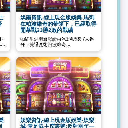
士
娛樂資訊-線上現金版娛樂-馬刺
膀
在帕波維奇的帶領下，已經取得
開幕戰23勝2敗的戰績
不
帕總生涯開幕戰績再添1勝馬刺7人得
球的
分上雙退魔術帕波維奇
前
（GreggPopovich）率領馬刺在自家
亞
主場迎戰魔術，為新球季拉開序幕，
時
而子弟兵也相當給面子，全隊共有7人
打
得分上雙，以123：97勝出，帕波維
據
奇再為自己的生涯開幕戰勝利再添一
克
筆。本場比賽首節雙方互不相讓，魔
天就
術雖在7分15秒領先多達7分，但強森
受
（KeldonJohnson）、博爾特
所
（JakobPoeltl）和D.穆雷
先
（DejounteMurray）合力將比分追
，
平，魔術在3分09秒取得25：21領先
剛
後，沃克（LonnieWalker）及麥德莫
因
（DougMcDermott）幫助球隊反超，
樂
娛樂資訊-線上現金版娛樂-娛樂
特克
首節結束馬刺以32：28領先。魔術雖
發
判
曾在第二節8分22秒追至僅剩1分差，
城-意足協主席表態:反對兩年一