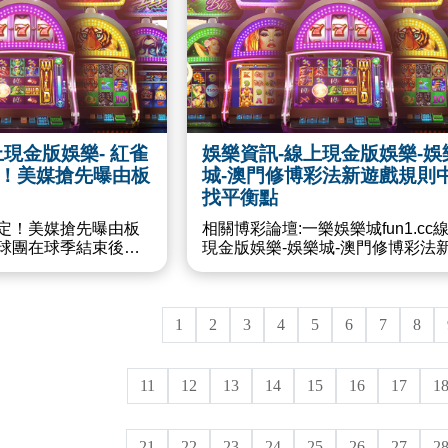
53平手，第三節七六
J.D.Martinez）
3場就僅要到9犯，籃網主帥奈許
步。」雖然兩人同屬後衛，但不見
城?通博娛樂城HOYA
9分差，第四節鵜鶘英
在第2局因右膝不適早
（SteveNash）今受訪時忍不住替
有機會在場上對位，巴特勒首戰僅
城贏家娛樂城線上現
Ingram）雖盡力追
局失5分，球隊也在主
抱不平，哈登本人也雖然同意主帥
場8分鐘，且5投0中表現不佳，得
發娛樂城博馬娛樂城
補柯爾馬茲
局。總計賈西亞今年
說法，但也直言不會把這當作是打
蛋；反觀米契爾開幕戰上陣24分鐘
-九州娛樂LEO-九州娛
kmaz）直接連飆11分將
3.2局投球狂丟10
好的藉口。根據美媒報導，聯盟上
但也僅攻得2分，仍未適應聯盟強
博娛樂城娛樂城-AV影
再攜手馬克西
4.55。所幸賈西亞的
針對以刻意買犯、製造對手犯規召
相關博彩論壇:一樂娛樂城fun1.cc-
出款娛樂城 相關品牌
xey）將比數拉開到20分
重，總教練貝克
會議，希望限制這些「不自然投籃
上現金版娛樂城-FB粉絲專頁-影片*/
不可不知的娛樂城的專
入垃圾時間，終場七
er）也對他仍有信心，指
作」，新季球新規定上路，若球員
立即真錢遊戲--/*影片教學-手機:免
你與娛樂城的距離！
現金版娛樂- 紅雀
娛樂資訊-線上現金版娛樂-娛
擊敗對手。相關博彩論
先發投手，並指出他
進攻時出現不自然的舉動，將不會
領取-首存1,000送1,000--123-1766
現金版娛樂城...
n1.cc-線上現金版娛
癒。雖然季後賽狀況
！美媒搶先曝由板
吹判犯規，而所謂「不自然投籃動
城-澳門修博彩法新遊戲規則
情色裸聊其他人都在看:【1766.ws
-影片*/--立即真錢遊
本季例行賽表現不
作」包括三點：1.射手以不自然的
一起聊聊高端老司機!全新上線囉!
找平衡點
-手機:免費領取-首存
下11勝，防禦率也僅
度和防守者接觸，2.出手時射手從
【1766.ws】註冊儲值完整教學老
定！美媒搶先曝由板
相關博彩論壇:一樂娛樂城fun1.cc
-123-1766.ws情色裸聊
在明天觸底反彈。太空
自然的角度向上踢腿或側踢，3.球
機!”台灣博彩玩家交流專區●現金版
球團在球季結束後宣
現金版娛樂-娛樂城-澳門修博彩法
766.ws】一起聊聊
投瓦德茲
在進攻時突然變向以側面或背部撞
信用版很多要怎麼選擇才好?●為什
同」，開除還有一年
戲規則中找平衡點線上現金版娛樂城
線囉!【1766.ws】
ldez）8局僅失1分好投
守者。哈登的「買犯」打法讓他在
賭場對百家樂又愛又怕？●為什麼
（MikeShildt），
FB粉絲專頁-影片*/--立即真錢遊戲--
學老司機!”台灣博彩玩
堪的牛棚喘息空間，
2014-15至2019-20球季、連續6季
對百家樂又愛又怕？●如何選擇優
而今日美媒搶先在記
影片教學-手機:免費領取-首存1,00
金版跟信用版很多要怎
在第2戰扮演長中繼角
場均獲得雙位數的罰球機會，且也
上娛樂城?通博娛樂城HOYA娛樂
主帥將由自家板凳教
1,000--澳門修改《娛樂場幸運博彩
為什麼賭場對百家樂又
1
2
3
4
5
6
7
8
eOdorizzi）會隨
單季獲得881次罰球，製造犯規次
發娛樂城贏家娛樂城線上現金版娛
團將於美東時間週一
營法律制度》公開諮詢至本月廿九
麼賭場對百家樂又愛又
以防賈西亞臨時出狀
人。另外，哈登也曾3度拿下得分
城金合發娛樂城博馬娛樂城九州娛
行記者會，並發布重大
日。有博彩中介業者對未來博彩業
優質線上娛樂城?通博
回家的紅襪，則將推
上季則他因傷勢出賽較少，罰球和
城THA-九州娛樂LEO-九州娛樂i88
聯盟資深記者，
展持審慎態度，認為貴賓廳生存空
娛樂城眾發娛樂城贏家
瓦迪
分下降，但仍有場均24.6分和7.3
樂城通博娛樂城娛樂城-AV影城現
11
12
13
14
15
16
17
1
c》的羅森索
將收窄，業界或需在新“遊戲規則”
版娛樂城金合發娛樂
aldi）續命，他第2戰先
球機會。不過本季開季迄今，他先
娛樂城出款娛樂城 相關品牌介紹:
al）以及KatieWoo的
衡點。有博彩業中介業者形容修改
州娛樂城THA-九州娛
奪勝，並在第4戰9局上
三場就只要到9次犯規，場均罰球
《你不可不知的娛樂城的專業名
宣布球隊下一任總教
《娛樂場幸運博彩經營法律制度》
樂i88娛樂城通博娛樂城
對手打線痛擊，苦吞
僅3.0次，和昔日的7.3次有天壤之
詞》，拉近你與娛樂城的距離！雪
21
22
23
24
25
26
27
2