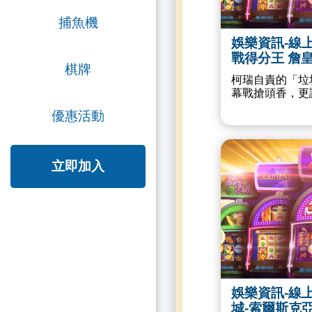
捕魚機
娛樂資訊-線
戰得分王 詹
棋牌
柯瑞自責的「垃
幕戰搶頭香，更
霾，勇士121：
優惠活動
觀地主湖人5月
金「三巨頭」何
身賽率勇士5連
分、10籃板、1
立即加入
後首見、也是職
出，卻不滿意21
投2中的失常手
投籃太爛了，還
於年底滿37歲的
11籃板、5助攻
分，超越「郵差
第一人，依舊難
破加盟4季開幕
巨頭」合體首秀
娛樂資訊-線
魯克表現低迷，
城-索爾斯克