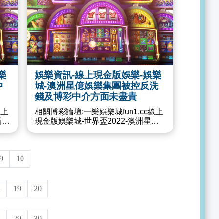
斯納阿沙裡（FarbodEsnaashari）有
得
賽單場至少有25分、15助攻的球員，
他
感而發，在個人推特寫道：「洛杉磯
上
老鷹首節就取得雙位數領先，一直保
的
的球隊這週都被詛咒了。」引發各界
分掛
持到終場，最後以127：92大勝熱
不
熱議。全球最高籃球殿堂中，人氣極
，
火，賞給對手熱身賽首敗。開賽有點
季
旺的洛城雙雄，新賽季開季不順，快
度。
滿熱的T.楊恩，在下半場完全甦醒，
開
艇在共用主場的史戴伯中心慘遭灰熊
線
貢獻12分外加9助攻，主場球迷興奮高
動
120：114大逆轉踢館後，已與老大哥
--
喊「MVP！MVP！」，他今繳出19分
在
湖人同樣連輸2場，迄今仍未開胡；至
費
14助攻的優異表現。另外老鷹先發全
樂
娛樂資訊-線上現金版娛樂-娛樂
被
於眾星雲集的紫金豪門更慘，熱身賽
.ws
員上雙，加上替補上陣的瑞迪許
中
起一勝難求，迄今總計已經8連敗，甚
城-澳洲星億娛樂集團被控反洗
】
（CamReddish）轟全隊最高20分，
角
至日前還爆發球星內訌風暴，這對坐
板凳群合力貢獻44分，亦是重要功
錢及博彩中介方面未盡責
不
擁詹姆斯（LeBronJames）、A.戴維
司
臣。反觀迎來新主帥的獨行俠顯然還
線上
相關博彩論壇:一樂娛樂城fun1.cc線上
員
斯（AnthonyDavis）、魏斯布魯克
跟
需要時間磨合，東契奇今繳18分11籃
新遊
現金版娛樂城-世界盃2022-澳洲星億
防
（RussellWestbrook）「三巨頭」的
麼
板7助攻但獨木難支，除板凳上陣的布
-
娛樂集團被控反洗錢及博彩中介方面
洛城驕傲門面來說，可說相當難堪。
賭場
朗森（JalenBrunson）外，主力球員
/*
未盡責線上現金版娛樂城-FB粉絲專
，
至於背水一戰的道奇，國聯冠軍賽第6
質線
幾乎都沒有太多貢獻，達拉斯大軍今
0送
頁-影片*/--立即真錢遊戲--/*影片教學-
曾
戰挨了羅沙裡歐（EddieRosario）的
城眾
團隊命中率僅33.3%，新球季首戰就
經
手機:免費領取-首存1,000送1,000--澳
9
10
數驚
關鍵3分砲，終以2：4落敗，坐視勇士
樂
踢鐵板。相關博彩論壇:一樂娛樂城
洲媒體《TheAge》、
王，
4勝2負出線，相隔22年再度進軍世界
樂
fun1.cc-線上現金版娛樂城-FB粉絲專
發
《TheSydneyMorningHerald》及
得
大賽，即將與美聯冠軍太空人隊爭
娛
頁-影片*/--立即真錢遊戲--/*影片教學-
間
《60Minutes》三方報道稱，當地娛樂
次罰
霸，期待連莊的洛城球迷希望提前落
金版
手機:免費領取-首存1,000送1,000-
8
19
20
找平
場營運商星億集團和其對手皇冠集團
發
空，再遭重大打擊。相關博彩論壇:一
參閱
-123-1766.ws情色裸聊其他人都在看:
一樣，涉嫌縱容洗錢、有組織犯罪、
次數
樂娛樂城fun1.cc-線上現金版娛樂城-
【1766.ws】一起聊聊高端老司機!全
的
欺詐及外國幹預。這些指控於澳洲時
FB粉絲專頁-影片*/--立即真錢遊戲--/*
梨
新上線囉!【1766.ws】註冊儲值完整
8
29
30