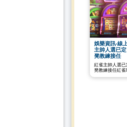
半場打完以53：
他首局就被馬丁尼茲（
擇優質線上娛樂
人拉開比數來到
轟出滿貫砲，並
娛樂城眾發娛樂
葛蘭（Brandon
早下場，僅投1
金版娛樂城金合
分，但七六人替
場遭紅襪扳平戰
九州娛樂城THA
（FurkanKor
季後賽2場先發，
樂i88娛樂城通
比數拉開，後續
分，防禦率高達2
城現金版娛樂城
（TyreseMa
傷勢並沒有太嚴
介紹:參閱《你
差，也讓比賽進
（DustyBak
業名詞》，拉近
娛樂資訊-線上
六人就以20分
派他擔綱封關戰
雪梨X 簡丹 線上
壇:一樂娛樂城fu
已經從傷痛中痊
主帥人選已定
樂城-FB粉絲專頁
不佳，但賈西亞
凳教練接任
戲--/*影片教學
俗，幫助球隊拿
紅雀主帥人選已
1,000送1,000-
3.48，仍有望
凳教練接任紅雀
其他人都在看:【1
人第5戰靠著左
布由於「理念不
高端老司機!全新上
（FramberVa
合約的總教練席爾特
註冊儲值完整教
奪勝，給疲憊不
將另尋新人選，
家交流專區●現
貝克也提到，曾
者會前爆料，新
麼選擇才好?●
色的歐多瑞齊（Jak
練擔任。紅雀球
愛又怕？●為什
時在場邊待命，
上午11：00舉
怕？●如何選擇
況。面臨輸球就
消息，而根據大
娛樂城HOYA
派主力強投艾歐
《TheAthleti
娛樂城線上現金
（NathanEov
（KenRosenth
城博馬娛樂城九
發5.1局失3分
爆料，紅雀將會
樂LEO-九州娛
場後援，不料遭