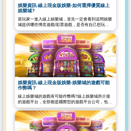
避免受害者的增加。在網路公開詐騙的娛樂城,有許
樂、體育走地打水。以百家樂為例，在2間娛樂城去
金版?現金版有多樣的優惠活動。”●東京奧運-全民瘋
娛樂資訊-線上現金版娛樂-如何選擇優質線上
多網路平台讓網友討論被娛樂城詐騙的經歷，包含臉
下百家樂，1個壓莊、1個壓閒，就能保證一邊100%
投注-獎金周周送!相關娛樂資訊:通博娛樂城HOYA娛
娛樂城?
書社團或是粉絲專頁，許多受害者都會上去分享自己
贏錢。線上娛樂城抓到套利行為是會不讓你出金的。
樂城眾發娛樂城贏家娛樂城線上現金版娛樂城金合發
當玩家一進入線上娛樂城，首先一定會看到這間娛樂
的經歷，同時讓其他玩家有所警惕，讓玩家在選擇娛
勿以身試法!風控 遇到一些會危害的娛樂城的事或是
娛樂城博馬娛樂城九州娛樂城THA-九州娛樂LEO-九
城提供哪些博奕遊戲/彩票遊戲，是否有自己想玩的
樂城時，也可以先參考這些論壇上玩家們的分享,避
不合理的事情，就會被當成風險來控管，確保娛樂城
州娛樂i88娛樂城通博娛樂城娛樂城-AV影城現金版娛
遊戲；之後會看註冊、儲值、註冊優惠等資訊是否夠
免受騙!!!線上娛樂城贏錢不出金怎麼辦?遇到線上娛
的安全。派彩派彩就是當你贏錢了，娛樂城會把你贏
樂城出款娛樂城 線上現金版娛樂城...
吸引人；最後就是如果在娛樂城贏錢了，是否真的能
樂城贏錢卻無法出款的狀態，然後被客服告知投注有
的錢轉到你帳號的中心錢包。返水返水有效下注量x
拿到錢!!!無論是設計與操作性，都可以從以下這些規
問題或者其他原因進行封號，客服服無法正常出款常
返水%數=回饋金是非常熱門的回饋活動，娛樂城為
則來做判斷：網站與遊戲區的加載速度要夠快。註
用的話術有:IP異常、網路銀行維護、非法套利所以無
了回饋玩家們就會發布此活動。推薦娛樂城(出金穩
冊、登入與儲值按鈕要流程簡單!，玩家可以馬上註
法出金、洗碼量未達標、反覆地申請流程。黑網運用
定):●註冊即送100元體驗金●九州娛樂城●LEO●THA●
冊儲值進入遊戲。玩家可以從首頁就快速得知該娛樂
各種手法與手段來阻擋在線上娛樂城贏錢的會員，只
通博娛樂城其他人都在看:現金版-優惠內容●註冊即送
城提供哪些遊戲。可以顯示玩家即時排行榜，讓玩家
要玩家贏過金額達到一定標準金額以上就會開始演戲
100元體驗金●首存百分百存1,000送1,000●再存加贈
知道這個娛樂城有真人玩家，最重要的是娛樂城是可
告知目前金流方有點問題、或者第三方平台的帳務有
50%●三存加贈30%-線上現金版娛樂城-FB粉絲專頁-
以正常出金的。線上娛樂城最熱門的遊戲有：捕魚
點問題，在玩家的投注過程中被偵測到使用第三方不
影片*/--立即真錢遊戲--/*----其他人都在看:●再賣美高
機、百家樂、骰寶、老虎機、21點、俄羅斯輪盤等；
明程式、等等的各種惡意不出金的理由拖延出款、最
梅國際持股套利何超瓊背後打什麼算盤？●菲律賓玩
娛樂資訊-線上現金版娛樂-娛樂城的遊戲可能
而在彩票遊戲上則有：北京賽車、六合彩、賓果等。
後會說偵測到帳號有問題然後封號。玩家選擇了線上
家等待已久了！這些場所獲准恢復完全運營”●捕魚
作弊嗎？
比較特別的是，因為現在的玩家比較重視真實性，許
娛樂城,卻有許多不良的業者詐騙玩家的錢、在前期
機-玩好捕魚遊戲的幾大要素相關娛樂資訊:通博娛樂
線上娛樂城的遊戲有可能作弊嗎?線上娛樂城所介接
多線上娛樂城也發展了真人視訊的博奕遊戲。知名的
的出款可能順暢與小筆金額都是快速到帳，但是針對
城HOYA娛樂城眾發娛樂城贏家娛樂城線上現金版娛
的遊戲平台，全部都是國際型的遊戲平台公司，包含
像是瑪雅真人、DG真人、歐博真人等，能提供豐富
大筆金額的時候就會開始拖延或者不出款，遇到這樣
樂城金合發娛樂城博馬娛樂城九州娛樂城THA-九州
持有菲律賓合法牌照的線上百家樂遊戲平台Allbet(歐
遊戲的娛樂城，才能帶給玩家更豐富有趣的遊戲體
的狀態下就可以考慮報警，檢舉匯款的帳號就是收錢
娛樂LEO-九州娛樂i88娛樂城通博娛樂城娛樂城-AV
博平台)、線上老虎機遊戲提供商PlaynGo(PNG平
驗。線上娛樂城與真實賭場最大的不同，就是娛樂城
的帳號、這樣對娛樂城的傷害程度還是有的，只要遇
影城現金版娛樂城出款娛樂城 線上現金版娛樂城...
台)、BetSoft(BS平台)、TopTrendGaming(TTG平
都是採點數儲值的方式，想玩多少就儲多少，也因此
到線上娛樂城贏錢不給提領的這些黑網，透過警察的
台)…等，這些遊戲公司多數來自於歐洲、美國、加
儲值的方式就變得很重要。娛樂城多以ATM轉帳、7-
偵辦與調查、最終都可以抓出經營機房與涉案人員。
拿大與香港等國，持續專注在遊戲產品上的開發，提
11與全家便利商店儲值等方式。贏錢當然想趕快拿到
推薦娛樂城(出金穩定):●註冊即送100元體驗金●九州