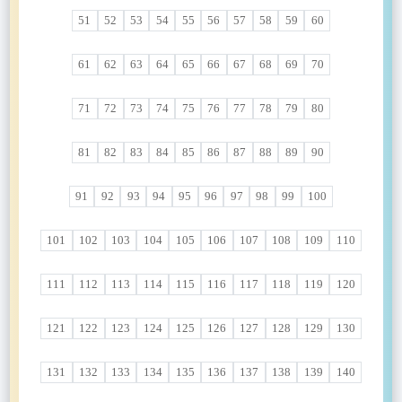
玩家是無法知道個別角子老虎機的回報百分比。遊戲
准恢復完全運營”●捕魚機-玩好捕魚遊戲的幾大要素
速度老虎機的玩速比其他遊戲快，所以容易輸得更
相關娛樂資訊:通博娛樂城HOYA娛樂城眾發娛樂城贏
51
52
53
54
55
56
57
58
59
60
快。老虎機提供一個連續式的賭博，玩家可以在每小
家娛樂城線上現金版娛樂城金合發娛樂城博馬娛樂城
時下注多達600到1,200次。重量與不平均的卷軸老
九州娛樂城THA-九州娛樂LEO-九州娛樂i88娛樂城通
61
62
63
64
65
66
67
68
69
70
虎機的卷軸是有重量的，贏小錢的圖案會比贏大錢的
博娛樂城娛樂城-AV影城現金版娛樂城出款娛樂城 線
圖案出現得更頻繁。賭場不能用有重量不均的骰子或
上現金版娛樂城...
把很多紙牌疊在一起，但是重量卷軸在老虎機出現是
71
72
73
74
75
76
77
78
79
80
常見的!卷軸高速轉動的時候，玩家以為看見所有的
圖案，不平均的卷軸是指有些卷軸中大獎的圖案比其
81
82
83
84
85
86
87
88
89
90
他卷軸少。兩個大獎圖案同時出現的機會遠比三個大
獎圖案同時出現高。玩家很容易有「我差一點就贏」
的感覺。當玩家把金錢放入老虎機的一刻，貨幣自動
91
92
93
94
95
96
97
98
99
100
就轉變成為代用積分，當玩家專注留意他們還有多少
積分時，忘了他們實際賭了多少錢。這可能會導致玩
家超支。代用積分相對貨幣小贏玩老虎機的時候，玩
101
102
103
104
105
106
107
108
109
110
家遇到頻密的小贏。這些小贏是不足以彌補輸掉的總
金額，贏的錢通常再會投注到遊戲中!比方說，玩家
111
112
113
114
115
116
117
118
119
120
從一百元開始玩，但結果賭注會多於一百元，因為他
們會把從小贏得回來的金錢繼續下注。就像假贏會給
玩家一個假像，認為自己表現比實際情況好。經歷
121
122
123
124
125
126
127
128
129
130
「小贏」的玩家很容易產生幻覺，認為繼續賭會令他
們中大獎。繼續玩下去通常會令他們輸得更多。一般
131
132
133
134
135
136
137
138
139
140
的人中大獎之後會停止再賭，小贏會鼓勵玩家繼續賭
下去。推薦娛樂城(出金穩定):●註冊即送100元體驗