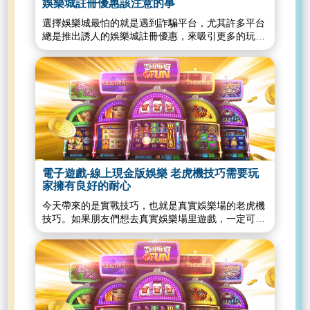
娛樂城註冊優惠該注意的事
選擇娛樂城最怕的就是遇到詐騙平台，尤其許多平台
總是推出誘人的娛樂城註冊優惠，來吸引更多的玩家
加入，但也因為如此，反而使得玩家在選擇前沒有事
先檢視好平台的優劣，若是又遇到黑網平台，娛樂不
成反而弄得不愉快。有鑒於此，本篇內容就要分享正
確的觀念，能讓玩家知道如何分辨安全的娛樂城，讓
玩家即使想使用娛樂城提供的註冊優惠活動，也可以
在平台玩得安心，將娛樂城的註冊優惠活動發揮最大
的極致，享受線上娛樂城所帶來的樂趣，又能保住自
身的荷包。娛樂城官網基本資訊與IP位址？在註冊任
何娛樂城之前，第一步就是先瀏覽娛樂城官網上有沒
有清楚提供基本資訊，包含註冊的方式、如何儲值、
電子遊戲-線上現金版娛樂 老虎機技巧需要玩
轉帳的流程、帳戶的安全資訊、是否提供線上客服或
家擁有良好的耐心
是伺服器設址等，其中，娛樂城的伺服器位址是一個
今天帶來的是實戰技巧，也就是真實娛樂場的老虎機
非常重要的指標，因為臺灣針對博弈產業尚未開放，
技巧。如果朋友們想去真實娛樂場里遊戲，一定可以
若平台主機未設置在合法的國家，那就一定不是合法
用得上下列說明的這三項老虎機技巧，大家千萬要好
的娛樂城平台。若是合法的娛樂城，其可公開的基本
好關注內容。1.標準偏差法老虎機策略分析優先推薦
資料也會越完整；反之，如果發現娛樂城官網上提供
的就是標準偏差法，運用這一老虎機技巧需要玩家擁
的資訊不全、甚至查不到伺服器位址，此時玩家就要
有良好的耐心。首先你要找到一台按比例派發獎金的
懂得懷疑這很有可能是詐騙網站了，更不要說娛樂城
機器（比如你投注8塊錢，能得到80枚硬幣），然後
註冊優惠活動，都有可能是一個吸引玩家加入的廣告
一直玩到你贏錢，再玩到第二次贏錢。數一下這中間
台詞，只是一場騙局。娛樂城註冊優惠活動太過優惠