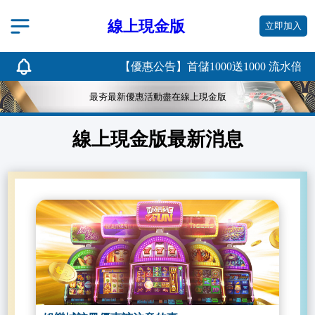
線上現金版
立即加入
【優惠公告】首儲1000送1000 流水倍率20
最夯最新優惠活動盡在線上現金版
線上現金版最新消息