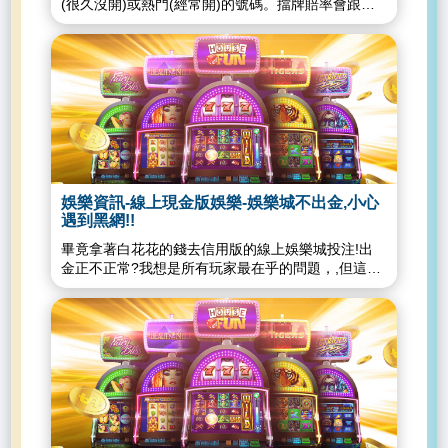
(很久沒開)或熱門(經常開)的號碼。擋牌賠率會跟一
會產生累積獎金，也就是你必須每次都下注最大籌碼
版到底該選信用版?還是現金版?現金版有多樣的優惠
般的號碼不同，擋牌賠率比較低，但一樣是可以下注
才能產生這個獎金。同樣這邊舉國外玩家提出老虎機
活動。”●東京奧運-全民瘋投注-獎金周周送!相關娛樂
的。在玩彩球時，可以考慮下擋牌號碼，中獎機率也
技巧的例子:當你在一個3美元的老虎機上，如果只賭
資訊:通博娛樂城HOYA娛樂城眾發娛樂城贏家娛樂城
是非常不錯的。盤口盤口主要是為了讓比賽公平。盤
1、2枚硬幣，就不會產生累積獎金。而在老虎機中，
線上現金版娛樂城金合發娛樂城博馬娛樂城九州娛樂
口種類：讓分盤、大小盤、獨贏、波膽。盤口是比較
漸進式的累積獎金通常會分很多層級，典型的設計都
城THA-九州娛樂LEO-九州娛樂i88娛樂城通博娛樂城
強的那一隊要讓對方分數，才能達到平衡的狀態。盤
是所謂的4層獎金，當你在同一個機台上玩足夠久的
娛樂城-AV影城現金版娛樂城出款娛樂城 線上現金版
口又分為，讓球盤、上盤、下盤、走盤、大小盤分析
時間時，你應該會看到它從最小獎金慢慢的發送給
娛樂城...
隊伍，要贏錢，盤口是最好的參考標準。讓球盤:讓
你。累積獎金是這類型老虎機最主要的BONUS(回饋
分盤和輸贏盤非常相似，只是又多了一個讓分，被認
金)，格外的其他獎金(隱藏任務、免費旋轉)就比其他
為較強的隊伍會在最後的比數中讓分給被認為較弱的
的遊戲要來的少。所以當你確定要玩這種類型的遊戲
隊伍，被讓分的那一隊則稱為受讓。大小盤：兩隊比
時，請確定你的籌碼足夠多到能打出所有累積獎金，
娛樂資訊-線上現金版娛樂-娛樂城不出金,小心
賽結果的分數，總分加起來要比盤口大或小。走地滾
否則，虎編建議老鐵你就換別的遊戲玩吧。技巧3:選
遇到黑網!!
球、場中投注走地是比賽進行中可以下注的一個玩
擇一個適合你目標和個人玩法所有遊戲在設計過程
畢竟拿著白花花的錢去信用版的線上娛樂城投注!出
法，但不是每一場賽事都有，要依盤口為準。串關混
中，通常已經決定好它的目標是什麽，然後不會在進
金正不正常?我想是所有玩家最在乎的問題，,但這也
合過關。串關也是體育的一種玩法，是把不同的賽事
行更動。3卷軸的老虎機非常強調累積獎金的部分，
是詐騙集團的詐騙手法之一，萬一不幸遇到了娛樂城
串成一個注單。玩法也不同相對的賠率非常高。洗碼
但是每把開獎的機率不高，但一旦中獎，獎金數字都
不出金怎麼辦呢？有什麼方式可以討回損失？遇到娛
量公式(儲值金額+活動送的點數)x活動的倍數=洗碼
相當高。換句話說，他們給你最驚人的獎金，但也給
樂城不出金，要想辦法反擊。多數受害者想要拿回被
量(達到洗碼量就可以出金)洗碼量說法：下注量、打
你最快輸光所有錢的機會。另一種老虎機則是以送出
騙走的錢幾乎不太可能，多以公開、舉發惡意詐騙的
水量、流水量、投注量、有效投注。玩線上娛樂城，
各式各樣的免費旋轉為特色。這類型的老虎機遊戲，
娛樂城去處理!遇到不出金的娛樂城，第一個步驟就
想要出金或是參加活動時，就會有洗碼量的限制，特
當你在進行免費旋轉時，不需要額外投注，有時候還
是要反映給反詐騙專線!!可撥打165反詐騙諮詢專線
別是參加活動領取贈點後，有洗碼量的下注倍數限
可能會獲得大獎，但同時也可能什麽都拿不到。-線
進行舉報，包含提供詐騙娛樂城的名稱、網址，以及
制，必須達標才可以出金。洗碼量就是你的下注金
上現金版娛樂城-FB粉絲專頁-影片*/--立即真錢遊戲-
被詐騙的過程，還有與客服對話的紀錄，經過舉報核
額，輸還是贏都會算進去。套利套利是指2邊對壓一
-/*----其他人都在看:●誤信網上男朋友推介賭網必勝
實的詐騙網都會在反詐騙網站上公開名單，如此可以
輸一贏來保證100%獲利，通常比較常會出現在百家
法五旬婦墮殺豬盤陷阱●開版到底該選信用版?還是現