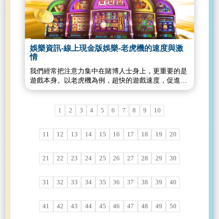
供會員更加喜好的博弈遊戲與服務。玩線上百家樂像
手!所以撥款的速度也很重要。大部分娛樂城，點選
娛樂城●LEO●THA●通博娛樂城其他人都在看:現金
是歐博、沙龍、WM和DG下注時難免會遇上延遲開
提款，幾乎在24小時內就會匯到你的戶頭中。大部分
版-優惠內容●註冊即送100元體驗金●首存百分百存
牌(就是荷官牌未翻開，但輸贏開牌卻已經開出)，這
娛樂城提供了優惠活動專區，可以查看各種優惠活
1,000送1,000●再存加贈50%●三存加贈30%-線上現
狀況像我們平時上網網速卡卡，是一樣的意思；系統
動，例如「儲值1000送1000」活動，是不是很吸引
金版娛樂城-FB粉絲專頁-影片*/--立即真錢遊戲--/*----
不只台灣人下注，是全球亞洲賭客都在玩，你說線上
人呢？有24小時在線客服玩家就可以避免有問題求助
其他人都在看:●再賣美高梅國際持股套利何超瓊背後
娛樂資訊-線上現金版娛樂-老虎機的速度與激
百家樂完全不應該有延遲問題，那真的只能期待往素
無門了，玩家可以放心的選擇這間娛樂城。推薦娛樂
打什麼算盤？●菲律賓玩家等待已久了！這些場所獲
情
更快也許能改善些！避免疑慮!!目前百家樂最容易被
城(出金穩定):●註冊即送100元體驗金●九州娛樂城
准恢復完全運營”●捕魚機-玩好捕魚遊戲的幾大要素
我們經常把注意力集中在賭博人士身上，更重要的是
質疑為作弊的動作、那就是畫面延遲，通常直播畫面
●LEO●THA●通博娛樂城其他人都在看:現金版-優惠
相關娛樂資訊:通博娛樂城HOYA娛樂城眾發娛樂城贏
遊戲本身。以老虎機為例，超快的遊戲速度，促進假
會被質疑是本身就錄好的，只要閒家投注或者莊家投
內容●註冊即送100元體驗金●首存百分百存1,000送
家娛樂城線上現金版娛樂城金合發娛樂城博馬娛樂城
象中獎的設計經常誤導玩家對老虎機的看法。如果老
注較多的時候就讓投注少的那方勝出，但是根據玩家
1,000●再存加贈50%●三存加贈30%-線上現金版娛樂
九州娛樂城THA-九州娛樂LEO-九州娛樂i88娛樂城通
虎機的玩家能夠明白這些設計所帶來的風險，對他們
的實測來說雙邊的勝出機率還是平均的、就算是百萬
城-FB粉絲專頁-影片*/--立即真錢遊戲--/*----其他人都
博娛樂城娛樂城-AV影城現金版娛樂城出款娛樂城 線
會有一定的幫助。 贏的機率老虎機的贏面通常不是
注碼對上千元注碼、百萬注碼的投注區塊還是會勝
在看:●再賣美高梅國際持股套利何超瓊背後打什麼算
上現金版娛樂城...
1
2
3
4
5
6
7
8
9
10
很好。賭場賺錢是因為他們保留了一定比例的賭金。
出，對於玩家的質疑來說、是否會作弊呢、這點對於
盤？●菲律賓玩家等待已久了！這些場所獲准恢復完
其餘沒有被扣起的賭金就會以隨機賠率形式輸給玩
賭桌的收入額度來說，作弊機率不大、因為隨隨便便
全運營”●捕魚機-玩好捕魚遊戲的幾大要素相關娛樂
11
12
13
14
15
16
17
18
19
20
家。老虎機的賠率是建立在幾千和幾百萬分之一的旋
一天的無損水收益就可以達到億元的價碼，作弊只會
資訊:通博娛樂城HOYA娛樂城眾發娛樂城贏家娛樂城
轉上，每一局的遊戲結果都不能預測或計算。老虎機
砸了自己招牌，維護名聲的生意怎麼可能不砸鍋呢!
線上現金版娛樂城金合發娛樂城博馬娛樂城九州娛樂
能夠盈利是因為他們內置的程式只容許玩家贏得部份
推薦娛樂城(出金穩定):●註冊即送100元體驗金●九州
城THA-九州娛樂LEO-九州娛樂i88娛樂城通博娛樂城
21
22
23
24
25
26
27
28
29
30
的彩金。老虎機是經過設計和測試確保它不會輸錢。
娛樂城●LEO●THA●通博娛樂城其他人都在看:現金
娛樂城-AV影城現金版娛樂城出款娛樂城 線上現金版
假設老虎機的賠率設計是賠出總彩金的85%或以上，
版-優惠內容●註冊即送100元體驗金●首存百分百存
娛樂城...
賭場從每台老虎機裏可以最多賺取15%的賭金。不是
31
32
33
34
35
36
37
38
39
40
1,000送1,000●再存加贈50%●三存加贈30%-線上現
所有老虎機都設置同樣的百分比，同一個遊戲，只要
金版娛樂城-FB粉絲專頁-影片*/--立即真錢遊戲--/*----
版本設計不一樣，它們內設的回報百分比範圍從85％
其他人都在看:●再賣美高梅國際持股套利何超瓊背後
41
42
43
44
45
46
47
48
49
50
到98％不等。不同版本的老虎機看起來都是一樣的，
打什麼算盤？●菲律賓玩家等待已久了！這些場所獲