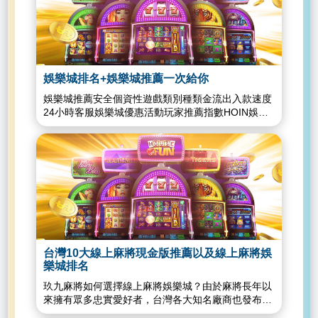
人迷失在大量的資訊中。它們外觀上看來都很棒，也
因此您需要的專業，深入娛樂城就為了提供最真實客
觀的評價，並列出10大線上現金德州撲克娛樂城推薦
給所有線上現金德州撲克玩家們。因此不論這些線上
現金德州撲克玩家身在何處，都可以利用線上娛樂城
德州撲克玩到翻。線上現金真人德州撲克怎麼贏!!!哪
娛樂城排名+娛樂城推薦一次給你
一家線上娛樂城真人德州撲克最新推薦?如何利用不
娛樂城推薦安全個資性遊戲類別種類金流出入款速度24小時客服娛樂城優惠活動玩家推薦指數HOIN娛樂城★★★★★★★★★★★★★★★★★★★★★★★★★★★★★★★★★★HOYA娛樂城★★★★★★★★★★★★★★★★★★★★★★★★★★★★★★★SWAG娛樂城★★★★★★★★★★★★★★★★★★★★★★★★★★★★★★線上現金版娛樂城★★★★★★★★★★★★★★★★★★★★★★★★★★★★★★CASH88娛樂城★★★★★★★★★★★★★★★★★★★★★★★★★★★★★★娛樂城推薦《娛樂城推薦》一定會出金的娛樂城在通過在線賭場享受簽約獎金或促銷獎金之後，您可以通過將娛樂城推薦給您的朋友和其他對在線賭博感興趣的人來獲得另一種類型的獎金。如果這些人之一在在線賭場註冊，這些賭博目的地將很高興為您提供推薦獎金。可以認為比賽獎金是最有吸引力的獎金，因為向玩家提供了準確的獎金金額，這是他或她在賭博帳戶中存入的錢。例如，如果您在在線賭場註冊時將200美元存入您的賭博帳戶，則200美元將是比賽獎金。一、選擇要享受的娛樂城大家在玩線上娛樂城的時候，最怕遇到不出金的娛樂城，甚至更討厭遇到詐騙，已經透入了一堆錢，結果娛樂城卻不出金。因此娛樂城推薦變得很重要，好的娛樂城推薦，才能找到適合自己的娛樂城。很多網站都有娛樂城推薦，也可以看看各評論，他們都會分享娛樂城的狀況。不要找到黑網，不出金的娛樂稱就是稱做黑網，娛樂城推薦記得小心彩雷，找到黑網。在通過在線賭場享受簽約獎金或促銷獎金之後，您可以通過將娛樂城推薦的活動給您的朋友和其他對在線賭博感興趣的人來獲得另一種類型的獎金。如果這些人之一在在線賭場註冊，這些賭博目的地將很高興為您提供推薦獎金。可以認為比賽獎金是最有吸引力的獎金，因為向玩家提供了準確的獎金金額，這是他或她在賭博帳戶中存入的錢。例如，如果您在在線賭場註冊時將200元存入您的賭博帳戶，則200元將是比賽獎金。 二、關於娛樂城的幾點提醒另外有幾點要跟大家做以下的提醒：1.在線賭場提供的重裝獎金通過在特定月份提供新獎金來保留其現有成員。因此，阻止了玩家在等待獎勵月份之前離開在線娛樂場。2.允許玩家使用賭場在其帳戶中存入的錢下注的一種，但不允許玩家提取紅利。玩家可以使用該獎金提取他或她賺取的錢，然後將其從帳戶中刪除。3.在線賭場向那些長期保持會員身份的玩家提供忠誠獎賞。4.最後，向選擇以在線賭場最喜歡的方式存錢的玩家提供首選的存款獎金。如您所見，在線賭場千方百計使一個特權客戶成為可能。因此，成為在線九州娛樂場的賭徒不再是忌諱。三、體育的崛起如果你對於運彩不是很了解，您的知識將作為確保您的時間，精力和金錢將富有成效的工具。體育博彩交易是一種賭博，您必須支付一些現金才能完成賭注，一旦您的球隊贏得了比賽，您將有機會獲得比您所投資的更多的收益。但是，如果您的猜測不正確，那麼您將不會獲得任何收益。如今，在線博彩已經為成千上萬的真實體育運動提供了非常有用的幫助。如果您想在不實際出門的情況下滿足您的投注需求，則可能要考慮在線投注。您仍然可以使用所需的博彩系統，唯一的區別當然是在線進行。許多人尤其是博彩公司-依靠互聯網來下注和下注，因此您不必擔心無法掌握它。可以肯定地說，當您現在閱讀本文時，數百人正在登錄不同的博彩站點。事實上，數以百萬計的人使用互聯網押注他們最喜歡的運動隊。可以肯定地說，互聯網確實是體育博彩界的未來。您仍然可以使用自己喜歡的體育即時比分系統，但是您當然可以在線查找其他系統，這就是網路的魅力，隨時都有可能找到更好的結果。只要記住，如果您想一直贏下去，只要堅持使用特定的系統，只要該系統可以幫助您贏回您炮轟的東西即可。如果特定的系統對您不起作用，那麼您可能要考慮切換到另一個投注系統。 四、嘗試令人心動的運彩如果您想嘗試體育博彩，那麼對您來說，在比賽之前了解基本的體育博彩方法非常重要。通過這種方式，您將了解其組件以及您應該了解的其他信息。最重要的是，您必須了解該運彩比分的目標。這場比賽的目的是確保您知道賠率制定者的工作方式並設法擊敗他們。找到最喜歡的球隊，然後將賭注押在他們身上，您也會感到興奮。一旦您能夠擊敗賠率創造者，您將獲得利潤作為您正確投注的獎勵。娛樂城排名表娛樂城推薦排名線上賭場名稱玩家推薦指數娛樂城介紹第1名HOIN娛樂城官網(好贏娛樂城)★★★★★➤第2名SWAG娛樂城官網★★★★★➤第2名HOYA娛樂城官網★★★★★➤第4名線上現金版娛樂城官網★★★★★➤第5名CASH88娛樂城官網★★★★★➤第6名九州娛樂城官網★★★★➤第7名THA娛樂城官網★★★★➤第8名LEO娛樂城官網★★★★➤第9名九牛娛樂城官網★★★★➤第10名Q8娛樂城官網★★★➤ 台灣德州撲克賭神JamesChen陳恩寧名言「不研究，投資是賭博；有研究，賭博是投資」。由於網路的普及線上德州撲克（TexasHold’em或稱Hold’em）現已成為風靡全球的撲克遊戲，線上德州撲克顯然在網路博弈世界擁有大片板圖，然而，面對「線上德州撲克賺錢app」、「線上德州撲克現金線上讓你拿」、「線上德州撲克線上現金」等看似大同小異的標語宣傳與娛樂城，全都是「線上德州撲克線上玩」的娛樂城，非常容易讓人迷失在大量的資訊中。它們外觀上看來都很棒，也因此您需要的專業，深入娛樂城就為了提供最真實客觀的評價，並列出10大線上現金德州撲克娛樂城推薦給所有線上現金德州撲克玩家們。因此不論這些線上現金德州撲克玩家身在何處，都可以利用線上娛樂城德州撲克玩到翻。線上現金真人德州撲克怎麼贏!!!哪一家線上娛樂城真人德州撲克最新推薦?如何利用不同下注策略提高線上德州撲克勝率! 2021年真人線上現金德州撲克推薦排行榜 HOIN娛樂城真人線上現金德州撲克連贏過關～最高加送30000！推薦指數：★★★★★★★立即試玩SWAG娛樂城真人線上現金德州撲克連贏過關～最高加送30000！推薦指數：★★★★★★★立即試玩HOYA娛樂城真人線上現金德州撲克連贏/連輸過關～最高加送30000！推薦指數：★★★★★★★立即試玩線上現金版娛樂城真人線上現金德州撲克下注立即返水，最高0.6%推薦指數：★★★★★★★立即試玩CASG88娛樂城一天換一家，多款真人線上現金德州撲克聽供你選擇推薦指數：★★★★★★★立即試玩真人線上現金德州撲克連勝8局以上，最高加贈600%！推薦指數：★★★立即試玩真人線上現金德州撲克過關挑戰賽，最高獎金240000推薦指數：★★★立即試玩一天換一家，多款真人線上現金德州撲克聽供你選擇推薦指數：★★★立即試玩邀請好友一起玩，凡是推薦好友加入並儲值，即可獲得0彩金！推薦指數：★★★立即試玩真人線上現金德州撲克連贏彩金大放送，加碼36888給您！推薦指數：★★★立即試玩首存1000即送500，獨立ku真人娛樂系統！推薦指數：★★★立即試玩百家至尊挑戰賽，彩金高達8888元，每天登入反水最高1.4倍！推薦指數：★★★★立即試玩首存5000送6000?!週週存10000送10000?！推薦指數：★★★立即試玩先來說明對於線上真人現金德州撲克進行評價的幾個要素：對於線上真人現金德州撲克評比的條件大約分成以下五類，接下來就來跟線上真人現金德州撲克新手玩家們談談為什麼以上條件是評選線上真人現金德州撲克的主軸。1.線上德州撲克安全性台灣德州撲克的遊戲基本上是合法的，各大錦標賽早就讓這個項目不再隱於檯面下，然而各大賭博網站受到的監管與法律認證並不一致。所有撲克網站都持有合法認證，並且是128位SSL加密（最強類型的保護措施）。2.線上德州撲克遊戲種類網站必須允許您輕鬆存入資金並將其提取以進入線上德州撲克新手玩家們的候選名單。所有網站都提供了很好的支付方式選擇，並確保在存款時很容易使用獎金優惠。3.線上德州撲克客服線上德州撲克新手玩家們僅推薦能夠提供卓越客戶體驗並有效解決查詢的網站。所有網站都提供快速客訴解決流程，具有多種溝通方式和快速響應時間。4.線上德州撲克金流出金速度網站必須允許您輕鬆存入資金並將其提取以進入線上德州撲克新手玩家們的候選名單。所有網站都提供了很好的支付方式選擇，並確保在存款時很容易使用獎金優惠。網站必須允許您輕鬆存入資金並將其提取以進入線上德州撲克新手玩家們的候選名單。所有網站都提供了很好的支付方式選擇，並確保在存款時很容易使用獎金優惠。5.線上德州撲克優惠活動更多競賽、優惠活動，彙整情報一次觀覽。資訊最完備，最受博友青睞的德州撲克大平台。優質線上現金德州撲克遊戲娛樂城真人牌桌超商、轉帳、出入金快速 線上提領火速到帳首儲1,000送10002021年線上真人現金德州撲克評價推薦各類線上真人現金德州撲克資訊比較圖，線上有名的幾個遊戲網站的情況和優劣勢給線上真人現金德州撲克新手玩家們比較，這樣線上真人現金德州撲克玩家們就知道該選擇哪個線上真人現金德州撲克。 項目HOIN線上真人現金德州撲克SWAG線上真人現金德州撲克HOYA線上真人現金德州撲克線上現金版線上真人現金德州撲克CASH88線上真人現金德州撲克神來也娛樂城線上真人現金德州撲克出金 1:1 1:1 1:1 1:1 1:11:132優惠 多 多 多 多 多少遊戲種類 較多 較多 較多 較多 較多較少風險無無無無無假幣商退水機制 高退水 高退水 高退水 高退水 高退水無退水營運狀況 經營穩定 經營穩定 經營穩定 經營穩定 經營穩定遊戲介面不穩定遊戲回饋 不定時舉辦活動 不定時舉辦活動 不定時舉辦活動 不定時舉辦活動 不定時舉辦活動少活動匯差 無 無 無 無 無132%娛樂城線上真人現金德州撲克 VS博弈線上真人現金德州撲克遊戲刻板觀念，所有線上真人現金德州撲克玩家們都認為博弈線上真人現金德州撲克遊戲網=娛樂城線上真人現金德州撲克？ 但其實認真來說這2個是完全不一樣，現在網路上有上百種博弈線上真人現金德州撲克遊戲網、線上真人現金德州撲克，到底要玩哪個呢？ 以下直接給線上真人現金德州撲克新手玩家們分析建議。✦如果線上真人現金德州撲克新手玩家們只想免費玩、不想儲值，建議線上真人現金德州撲克新手玩家們玩博弈線上真人現金德州撲克遊戲網站，這種通常遊戲種類多，而且部分網站加入會員還能免費得到點數/線上遊戲幣，讓線上真人現金德州撲克新手玩家們體驗各種不同遊戲。✦如果線上真人現金德州撲克新手玩家們想要參加更多的活動，玩的過程並且賺錢，建議線上真人現金德州撲克新手玩家們選擇線上真人現金德州撲克，因為線上真人現金德州撲克的活動層出不窮，比起博奕遊戲更加划算！※下方有十大線上真人現金德州撲克比較推薦，僅供參考。以下分析各大線上真人現金德州撲克勝率以及收益，沒玩過的線上真人現金德州撲克新手玩家們可以考慮在線上玩，真的是超級方便而且賺錢的速度很快，因為每一局不到一分鐘就知道結果，加上以下的分析，相信線上真人現金德州撲克新手玩家們會在線上真人現金德州撲克網站有滿滿的收穫。2021年線上真人現金德州撲克勝率收益表網站推薦指數勝率收益優惠連結HOIN線上真人現金德州撲克★★★★★96%$96,656,676多➤SWAG線上真人現金德州撲克★★★★★96%$96,656,676多➤HOYA線上真人現金德州撲克★★★★★94%$94,464,740多➤線上現金版線上真人現金德州撲克★★★★★92%$92,929,929多➤CASH88線上真人現金德州撲克★★★★★90%$90,751,953多➤通博線上真人現金德州撲克★★☆☆☆56%$35,952,746無➤I88線上真人現金德州撲克★☆☆☆☆45%$28,515,786無➤金合發線上真人現金德州撲克★☆☆☆☆45%$16,515,786無➤KU線上真人現金德州撲克★☆☆☆☆45%$12,515,786無➤海派線上真人現金德州撲克★☆☆☆☆45%$10,515,786無➤線上現金德州撲克7大常見問題線上德州撲克新手玩家可以玩線上現金德州撲克嗎？可以。大量的線上娛樂城提供有各種賭注的現金德州撲克遊戲。有真人荷官的現金德州撲克遊戲嗎？有。如今，您能在網路線上找到許多不同德州撲克版本和變體的真人娛樂城遊戲。有移動版本的現金德州撲克遊戲嗎？有。大部分的線上娛樂城通過使用他們的網站或一個專門的娛樂城app，從而讓您能在移動設備上玩德州撲克。線上德州撲克新手玩家如何知道娛樂城提供的現金德州撲克是安全的？您應該總是在獲得適當的許可證書和信譽良好的線上娛樂城玩現金德州撲克，正如網站所推薦的那些娛樂城。線上德州撲克新手玩家可以玩真人荷官德州撲克嗎？可以，真人荷官德州撲克遊戲在線上娛樂城非常常見–請確保您註冊的娛樂城提供有真人荷官德州撲克。線上德州撲克新手玩家可以玩所有版本的真人荷官德州撲克嗎？答案是根據娛樂城的情況而定，所以您在娛樂城註冊前，必须检查好它是否提供有您想玩的德州撲克版本。線上德州撲克新手玩家可以玩所有版本的真人荷官德州撲克嗎？答案因娛樂城而定，所以你必须在注册前检查你想玩的百家乐版本是否有真人荷官版本真人線上現金德州撲克新手玩法規則線上德州撲克是玩家順序很重要的一種撲克遊戲(後面再介紹)因此一開始通常會先大家抽一張牌比大小(德州撲克不分花色大小，趁機提醒一下)，贏的先當第一次的莊家，莊家並負責發牌(嚴謹一點為了避免作弊行為，也可以以莊家的前兩位洗牌、前一位切牌這樣的方式，不過這一般就各自約定就行了)，遊戲是以順時鐘的方向進行，莊家依序輪換：線上德州撲克遊戲流程洗牌並切牌。本次輪到擔任盲注的玩家下盲注。為每位玩家發兩張底牌。翻牌前喊注。銷一張牌後發出三張公共牌。翻牌圈喊注。銷一張牌後發出一張公共牌（轉牌）。轉牌圈喊注。銷一張牌後發出一張公共牌（河牌）。河牌圈喊注。若有兩家以上未蓋牌則攤牌比大小，依勝負分配總彩金。結束本回合，莊家位置依順時鐘次序移動至下一家進行下一輪。補充：較正式的遊戲或是比賽中，因為要避免玩家作弊(也是為了減少算牌的問題)再發底牌與每一輪公開牌之前，發牌者都要先從牌堆中取出一張牌丟棄不使用，此動作稱為【銷牌】。線上德州撲克的牌型大小說完了基本規則，最重要玩家牌組的大小是如何分大小的我們來看一下由大而小五張牌的大小組合順序如下：1.線上德州撲克同花大順：10,J,Q,K,A組合的同花順2.線上德州撲克 同花順同樣花色的五張順序排組，如有兩人都拿同花順，則以最大牌為相比依據3.線上德州撲克四條台灣也有俗稱鐵支，四張相同點數牌+任一牌4.線上德州撲克葫蘆三張相同點數牌(三條)+兩張相同點數牌(一對)，若有兩人都拿葫蘆，則以三條大小為相比依據5.線上德州撲克同花五張牌都相同花色，若有兩人都拿同花，則以最大牌為相比依據6.線上德州撲克順子五張順序排組，花色不須相同，其中特例是A同時可以做最大牌也可以做最小牌，例如10,J,Q,K,A或是A,2,3,4,5皆可7.線上德州撲克三條三張相同點數牌(三條)8.線上德州撲克兩對牌組中有兩組一對的組合，例如2,2,8,8加上其他任意一張牌，若有兩人都拿兩對，則順序以對子的大小相比，若兩對都相同大小，則最後在比剩下的那張牌(散牌)9.線上德州撲克一對牌組中有一對加上其他任意不成對的三張散牌，若有兩人都拿一對，則先以對子的大小相比，若相同大小則再順序比三張散牌的大小10.線上德州撲克散牌如果以上組合都沒有，那就是比玩家手牌(底牌)中的最大牌，通常也叫作比【高牌】玩對的線上真人現金德州撲克讓線上真人現金德州撲克新手玩家們上天堂~~選對的優惠讓線上真人現金德州撲克新手玩家們賺飽飽~~最新資訊打德州撲克賺現金不藏私!!2021年線上真人現金百家玩家人數排名網站推薦指數評價玩家人數連結HOIN線上真人現金德州撲克★★★★★最高 3,969,909➤SWAG線上真人現金德州撲克★★★★★最高 3,969,909➤HOYA線上真人現金德州撲克 ★★★★★最高 3,368,700➤線上現金版線上真人現金德州撲克★★★★★最高3,121,161 ➤ CASH88線上真人現金德州撲克★★★★★最高2,928,166 ➤ 優質線上現金德州撲克遊戲娛樂城真人牌桌超商、轉帳、出入金快速 線上提領火速到帳首儲1000送1000台灣線上真人現金德州撲克排名-前十大線上真人現金德州撲克第一名：HOIN線上真人現金德州撲克HOIN線上真人現金德州撲克娛樂城博弈界最新的線上真人現金德州撲克，2021年最新推出的娛樂城，新的娛樂城優惠活動真的超級多超敢給優惠，推薦那些老玩家老司機跳槽過來HOIN娛樂城玩，沒玩過線上真人現金德州撲克的新手們，也推薦您可以先玩HOIN線上真人現金德州撲克，一定賺翻天，荷包滿滿滿~~HOIN線上真人現金德州撲克試玩第二名：SWAG線上真人現金德州撲克SWAG線上真人現金德州撲克娛樂城博弈界最新的線上真人現金德州撲克，2021年最新推出的娛樂城，新的娛樂城優惠活動真的超級多超敢給優惠，推薦那些老玩家老司機跳槽過來SWAG娛樂城玩，沒玩過線上真人現金德州撲克的新手們，也推薦您可以先玩SWAG線上真人現金德州撲克，一定賺翻天，荷包滿滿滿~~SWAG線上真人現金德州撲克試玩第三名：HOYA線上真人現金德州撲克HOYA線上真人現金德州撲克博弈界數一數二知名的線上真人現金德州撲克，基本上只要線上真人現金德州撲克玩家們贏，都是正常出金，加上他們家(HOYA線上真人現金德州撲克)，活動真的超級多，優惠更是超敢給，線上真人現金德州撲克新手玩家們沒玩過線上真人現金德州撲克的新手們，推薦線上真人現金德州撲克新手玩家們可以先玩HOYA線上真人現金德州撲克，保證賺飽飽，賺超多錢~~HOYA線上真人現金德州撲克試玩 第四名：線上現金版線上真人現金德州撲克這間線上現金版線上真人現金德州撲克也觀望許久，雖然沒有真的自己玩過，但身邊有不少線上真人現金德州撲克新手玩家們實際體驗後，跟讚不絕口，而且也每次看他們官網的線上真人現金德州撲克新手玩家們優惠真的非常多線上現金版線上真人現金德州撲克試玩第五名：CASH88線上真人現金德州撲克CASH88線上真人現金德州撲克已上市4年，目前出金都很正常，客服態度也很優整體科技風格的網站替整體遊玩體驗加分不少！遊戲種類也很多、尤其推薦線上真人現金德州撲克!CASH88線上真人現金德州撲克試玩第六名：利亨線上真人現金德州撲克利亨線上真人現金德州撲克試玩第七名：金合發線上真人現金德州撲克金合發線上真人現金德州撲克試玩第八名：KU線上真人現金德州撲克KU線上真人現金德州撲克試玩第九名：海派線上真人現金德州撲克海派線上真人現金德州撲克試玩第十名：贏家線上真人現金德州撲克贏家線上真人現金德州撲克試玩真人線上現金德州撲克娛樂城破解10大攻略1.放盲注與否一開始玩撲克，最常犯的一定就是這一條，很多新手，包含我自己，覺得知道牌面的大小後，就懵懵懂懂下場去玩，結果也不知道什麼時候要放盲注，看到別人放，自己也放。可以看到下圖中有一個紅桃的按鈕位選手叫做BUTTUN，在BUTTUN左邊的兩家(小盲、大盲)，是一開始還沒發牌前一定要放錢的人，其他是可以看牌在決定要不要玩喔！當然這是針對錦標賽的一種標準玩法，後續也有衍伸很多複雜的玩法，例如爭按鈕位之類的比賽。不過，針對新手先懂這個就很重要了，下次不要傻呼呼一下場就放錢了。2.每次加注的大小懂得加注的大小，也是一個不容易露出撲克新手馬腳的方法。正常一個原則，少CALL，多RAISE，因為撲克當中，假使你不是拿對子，拿任一兩張，擊中對子的機率FLOP(三張開牌時)只有32.43%會中牌，還不一定是中頂對。所以，你每一把都只有CALL打算看三張再動作，第一可能被人加注，第二你可能看完三張又乖乖地FOLD牌，很少能讓你稱心如願中頂對或兩對的，當你一圈中不停地只使用平Call，小心當了CallCall魚。撲克比賽加注的原則，想要加注，要記得以倍數為單位，在無限注牌桌上，加注的金額，至少要是上一位玩家的下注金額的倍數。例如，上一個玩家下注50，你想要加注，就必須下至少100，你也可以下110、160、120、600等等，只要是超過一個倍數以上，都可以隨意你下，你也可以選擇ALLIN。如果不加注，你可以選擇平扣或是蓋牌FOLD捨棄這手牌。3.有牌在手，不能提早離坐/在還沒有輪到自己提前丟牌既然稱為比賽，自然會有些規則是必須要遵守的。就算你在後面位置，看了牌決定不玩，也不能把牌提前丟出，或是放在你的位置等DEALER收走。通常比賽第一次發生是警告，第二次開始，就會有禁看手牌的風險在，例如下一把你不能玩，嚴重者，一圈不能玩，所以比賽一定要小心，不要不小心陷入。4.桌上不可放手機有人把手機放在黑色橡膠檯面上，這樣是可以的，但是不能夠把手機放在籌碼旁邊，或是牌桌上。雖然這項好像沒有懲罰，但是通常dealer看到還是會念一下請你改放其他地方。5.原來ALLIN和最後一個bet的人一定要開牌(台灣，美國現金桌不在此規範)在比錦標賽，跟現金桌不同，為了讓牌桌具有公平原則，怕大家過碼等…多重因素考量，如果任一方Allin(梭哈)，是Allin當下就要開牌，以及如果你想Bluff(詐唬)別人，但是你是在後位，你在turn(轉 牌，也就是第四張開牌)打了最後一發，到了river(和牌，第五張開牌)時，一般撲克是前位要先開牌，但是，如果情況是你是最後Bet的那方，對方可以要求，你也要開牌或是先開牌。所以這也是一個新手常犯的錯，以為一定要每一把開牌，前位開的牌明明已經秀出比你大了，你還又秀出你的牌給大家看….讓大家知道的你range，是不需要的喔！6.不可以超過兩人池時，猜測別人牌在牌桌上是可以講話的，但是有些時候不可以多說話，像是多人池的時候，你不可以公然猜其他幾家拿的牌，但是如果只有兩家，你可以話術對方，只要不要直接講到自己拿什麼，你可以跟別人暗示測試他的牌力，給別人決定要不要Call你，也算是現場Live錦標賽的一門技巧。7.自以為聰明，有人打150，你丟出650想Call給Dealer找錢在撲克錦標賽中，不需要所謂的幫人家先算好，剛剛好的找的錢。當別人丟一顆，你什麼都沒說，丟出兩個碼，那就是raise了。也不建議先講完話後，再丟650，想說找個500。因為可能有些不專心的人誤解你的意思，還要解釋，不如就丟一個200讓他找50吧！8.碼不小心丟太快，只有一個籌碼進去POT中這點太多人犯過了，不只是新手，有些玩很久的人，也會不小心失誤，一次拿一疊的碼，但是動作上分批下碼，導致只有第一次進池內的被算有效的加注籌碼。撲克比賽你要加注時，可以選擇先用喊的說raise及其金額；也可以不要說話，用籌碼放入池中，拿出你要raise的金額，但僅限一次動作，過了白線就算，所以有人想allin沒有一次動作，可能就變成平call或是miniraise的情況產生。9.拿到怎樣的牌算好牌？其實最重要還是拿到起始牌的時候，拿到AA/KK應該絕對可以算好牌，但是這時該全下還是要下小注讓對手誤認自己的牌不大？這就有所考慮不過如果拿到AA/KK之類絕對好牌的牌組，那還是很大的比率建議全下Allin。而若是拿到QQ/JJ次一等的牌，除此之外若是同花的AK之類的牌阿輝也認為是僅次於AA/KK的牌，但是是否全下就比較需要斟酌一下情勢就是了。但若拿到AK非同花的情況則算更低一等的牌組，若碰到對手Allin應該是蠻頭疼的情況，若是在盲注前的情況，保守一點碰到Allin還是不要跟牌會比較保險一點。10.耐性永遠記住打牌的目標是贏籌碼，我知道拿到爛牌運氣又好贏牌是很爽的事情，但整體而言：【拿到爛牌輸籌碼】與【拿到好牌輸籌碼】前者的機率遠遠高於後者，冷靜觀察對手，贏牌、盡可能贏取更多的籌碼才是最重要的重點初學者一開始會陷入覺得每把都有機會，每把都玩的情況，花小注看看翻牌也好並不是很正確的心態，建議可以一開始先自己內心訂一個標準，例如至少有一對或是同花才值得投入小注到翻牌再繼續衡量，有AA/KK或是AK同花在決定下大注或是Allin，用這樣的方式來建立自己的一個規則，甚至不要怕蓋牌，重點是慢慢累積經驗，讓自己的戰績提升。德州撲克的醍醐味不換牌，下注、跟注、加注、全下、一開始的盲注下注，桌面上的三張公開牌、第四張轉牌、最後一張河牌，德州撲克透過這樣一輪一輪的分批下注，拿到好牌時心跳加速的感覺，拿到爛牌蓋牌最後卻發現其實會贏的懊悔感，拿到不上不下牌死命觀察牌友臉色與
同下注策略提高線上德州撲克勝率! 2021年真人線上
現金德州撲克推薦排行榜 HOIN娛樂城真人線上現金
德州撲克連贏過關～最高加送30000！推薦指數：
★★★★★★★立即試玩SWAG娛樂城真人線上現金
德州撲克連贏過關～最高加送30000！推薦指數：
★★★★★★★立即試玩HOYA娛樂城真人線上現金
德州撲克連贏/連輸過關～最高加送30000！推薦指
數：★★★★★★★立即試玩線上現金版娛樂城真人
線上現金德州撲克下注立即返水，最高0.6%推薦指
數：★★★★★★★立即試玩CASG88娛樂城一天換
一家，多款真人線上現金德州撲克聽供你選擇推薦指
數：★★★★★★★立即試玩真人線上現金德州撲克
台灣10大線上麻將現金版推薦以及線上麻將娛
連勝8局以上，最高加贈600%！推薦指數：★★★立
樂城排名
即試玩真人線上現金德州撲克過關挑戰賽，最高獎金
玖九麻將如何選擇線上麻將娛樂城？由於麻將長年以來擁有眾多忠實愛好者，台灣各大知名廠商也發布了許多線上麻將現金版，供大家在閒暇時間遊玩，或是使用線上麻將進行麻將的學習訓練等等。線上麻將有許多模式，人對人PK、人對專家電腦PK，還是能輕鬆遊玩的電腦對局等模式應有盡有。如何選擇線上麻將現金版？目前線上麻將現金版產品琳瑯滿目，最大宗的是玖九麻將城，光是玖九麻將城就佔了整個線上麻將市場的90%，在選擇線上麻將現金版時，一定要選擇有這幾項功能的線上麻將平台：儲值、提款、聊天、試玩、俱樂部、真人對戰。儲值功能麻將屬於親朋好友的之間的博弈消遣遊戲，由現金作為籌碼，由實體麻將轉為線上的麻將遊戲之後，一定要有儲值功能，才可在線上麻將進行遊戲。提款功能既然有儲值功能，那勢必要能夠正常出款才行，一個不能正常出款的線上麻將平台，是沒有玩樂價值的！開房聊天功能在實體麻將中，玩家們可以在麻將房內一起聊天討論，增進彼此感情，同時營造熱鬧的氣氛，將實體麻將移植到網路上後，一定也要有開房聊天功能才行，如果你的線上麻將現金版沒有聊天功能，你可能要懷疑碰到了使用電腦做為你對手的黑網。試玩功能很多人會疑惑，為什麼玩個線上麻將要有試玩功能？首先，麻將雖然歷史悠久，但不一定每個人都知道怎麼玩，如果是有良心的線上麻將遊戲商，就會開放試玩區讓玩家們用試玩模式練習試玩，線上娛樂城百家樂也一樣，只要有試玩功能，這個線上麻將平台是黑網的機率就是0。俱樂部什麼是俱樂部？俱樂部就像線上遊戲的公會組織一樣，你可以在俱樂部內尋找自己的牌友，與牌友一起進行遊戲，每個線上麻將平台都有不同的俱樂部可以加入，以玖九麻將城來說，只要在活動期間下載玖九麻將城，加入俱樂部編號：130，填寫介紹人ID：47600，通過入會審核後就可以免費得到1000遊戲金幣，加入俱樂部除了可以和牌友們一起遊戲，還可以擁有許多活動及特權，是個玩線上麻將必備的功能。玖九麻將城下載點俱樂部會長審核無誤後即可發放獎勵至玩家遊戲帳戶。真人對戰以前的線上麻將遊戲都是由電腦和玩家對打，這樣子會有什麼結果呢？你有沒有想過，電腦是可以操控手牌的，假如今天你聽牌快要自摸了，突然電腦開牌喊自摸，這時你心情如何？是不是覺得錢又莫名其妙飛走了呢？要預防線上麻將使用電腦或機器人作弊，最有保障的作法就是玩有真人對戰的線上麻將現金版，推薦使用全台最有權威的玖九麻將城，出款入款及系統等都非常穩定，適合在家裡沒事時，與牌友們來個幾把，下面會再介紹幾個其他線上麻將平台，但都是市占率較小的線上麻將平台，可供參考。全台排名Top10線上麻將平台排行榜底下列出全台Top10線上麻將現金網排行榜，台灣的線上麻將現金網非常多，但建議選擇最大間的的SWAG麻將城即可。由於玩線上麻將時時，要注意提款問題，而這又是一個線上的遊戲平台，因此選擇規模排名靠前的線上麻將平台，是相對比較有保障的。以平台的成立時間和玩家人數來說，可以觀察到前幾名和後面幾名落差很大，另外也並非每個線上麻將現金版有穩定的出入款系統。原則上，超過第5名的線上麻將遊戲平台，就不需要考慮使用了。以下是整理排名表格，這個表格未來隨時間仍會持續更新。台灣Top10線上麻將現金版排名如下(2021/9月更新)台灣10大線上麻將現金版推薦以及線上麻將娛樂城排名排名線上麻將平台名稱成立時間玩家數量存款提款速度試玩功能真人對戰開房聊天1HOIN麻將現金版1984年7月約五百萬1分鐘有有有2HOYA麻將現金版2005年9月約45萬20分鐘有有無3線上現金版麻將現金版2006年9月約43萬超過20分鐘有有無4SWAG麻將現金版2002年6月約42萬超過20分鐘無有無5CASH88麻將現金版1999年1月約38萬超過20分鐘無有無6明星三缺一1989年11月約30萬超過20分鐘無無無7愛台灣遊戲城1990年12月約24萬 超過20分鐘無無無8麻將世界盃App2020年3月約21萬 超過20分鐘無無有9多樂米麻將館2010年2月約19萬 超過20分鐘無無無10瘋麻將16張2014年3月約15萬超過20分鐘無無無台灣前10大線上麻將現金版簡介線上麻將現金版1：HOIN麻將現金版HOIN麻將城是由HOIN科技股份有限公司所成立，1984年7月時，HOIN科技股份有限公司於新加坡博弈科技園區成立HOIN麻將現金版，是當年線上麻將遊戲先驅，HOIN麻將現金版以優良的現金版系統及良好的信用，獨占台灣90％市場客源。HOIN麻將現金版成功成為台灣第一大線上麻將平台之後，於2010年新增許多實用功能，之後又將伺服器及總部遷移至日本，但因為網路速度問題，最後又將伺服器搬移回台灣，2018年也在台灣成立了辦事處。至今HOIN麻將現金版已成為台市占率最高的線上麻將平台，提供許多關於麻將的遊戲，例如妞妞、吹牛、射龍門等，同時也有和一些能正常出入款的線上娛樂城合作，像是HOIN娛樂城、HOYA娛樂城、SWAG娛樂城等等…。線上麻將現金版2：HOYA麻將現金版神來也是一家總部位於台灣的線上麻將現金版，最初成立於2005年9月，後來陸續在香港、中國等地設立伺服器。2018年，其累會員數量達到40萬，並以5%的會員數量份額佔據全台灣第二大線上麻將現金版的頭銜，為40多萬的會員提供服務。線上麻將現金版3：線上現金版麻將現金版線上現金版麻將現金版是由大宇SOFTSTAR科技公司研發的線上麻將遊戲，是台灣第一家直接使用台灣16張麻將做為平台名稱的公司，也是第一家在台北信義區設立辦公室的公司。2007年10月底，更獲得經濟部批准，成為多樣化的遊戲公司。線上麻將現金版4：SWAG麻將現金版SWAG麻將現金版是由新加坡商WingolaGame研發的線上麻將APP，最初線上麻將online僅提供機器人模式的麻將遊戲，直到這陣子說要新增玩家對戰功能，並將自己定位為專業的線上麻將APP平台。線上麻將現金版5：CASH88麻將現金版CASH88麻將現金版成立於1999年，存了第一桶金之後創辦賽博社群數位科技有限公司。最初這間公司是提供只有網頁版遊戲，後來才增加了電腦Windows的版本。2015、2016年陸陸續續新增了一些功能，之後玩家便開始發現新戲谷麻將的好玩之處，目前常駐會員約10萬人，非常駐會員約38萬人。線上麻將現金版6：明星三缺一《明星3缺1》是由gametower公司所開發，其角色全部為正版授權明星角色，與其他山寨遊戲不同的，是其角色語音皆為明星親自配音，並且明星本人棚拍繪製而成，其成本之高為業界一直想了解的。《明星3缺1》是台灣歷史最悠久的麻將游戲，第一款以漫畫遊戲畫風呈現的電腦遊戲，也是台灣第一款麻將手機連線遊戲，並於2017、2018年榮獲iosappstore前10大遊戲之殊榮，在玩家心目中，他是個陪伴童年的麻將遊戲。線上麻將現金版7：愛台灣遊戲城愛台灣遊戲城是由向量科技股份有限公司所成立的綜合平台，其中主打的是線上麻將遊戲，可使用MyCard或其他遊戲點數卡來進行儲值，目前有單機、多人連線對戰兩種遊戲模式供會員遊戲。線上麻將現金版8：麻將世界盃App麻將世界盃App是由ChiaChuGames公司於2020年3月發行，是一款由足球世界杯作為主題的線上麻將APP，有單機及多人連線開房聊天功能，但由於成立時間不久，目前會員數量並不多。線上麻將現金版9：多樂米麻將館多樂米麻將館在台灣知名度不高，其平台內有麻將、大老二、德州撲克、老虎機等遊戲，由於成立時間不久，外加只有電腦對戰，所以會員數並不多。線上麻將現金版10：瘋麻將16張瘋麻將16張原本是一款單機版4人麻將16張小遊戲，經過改版之後，已經可以線上對戰，這款遊戲可以避免玩麻將時缺少牌咖的問題。遊戲中採取有花牌的144張麻將制，但是在遊戲中只會出現海底裡面丟出什麼牌而沒有四面的蓋著之牌，是這款遊戲特別的地方之一。玩線上麻將現金版的注意事項以下是幾個線上麻將現金版重要常識，在遊戲前應該要先了解。1.每個線上麻將平台都有不同規定，務必遵守該平台規定，才不會造成金錢上的爭議。2.一定要找有客服可以聯繫的線上麻將平台，如果沒有客服，儲值沒到帳的話，沒有人可以幫你處理。還有哪些娛樂城推薦可以安全使用呢?娛樂城麻將排名娛樂城麻將官網名稱麻將玩家推薦指數娛樂城介紹第1名HOIN娛樂城官網(好贏娛樂城)滿意指數:★★★★★☆➤第2名SWAG娛樂城官網滿意指數:★★★★★☆➤第2名HOYA娛樂城官網滿意指數:★★★★★☆➤第4名線上現金版娛樂城官網滿意指數:★★★★★☆➤第5名CASH88娛樂城官網滿意指數:★★★★★☆➤ 台灣德州撲克賭神JamesChen陳恩寧名言「不研究，投資是賭博；有研究，賭博是投資」。由於網路的普及線上德州撲克（TexasHold’em或稱Hold’em）現已成為風靡全球的撲克遊戲，線上德州撲克顯然在網路博弈世界擁有大片板圖，然而，面對「線上德州撲克賺錢app」、「線上德州撲克現金線上讓你拿」、「線上德州撲克線上現金」等看似大同小異的標語宣傳與娛樂城，全都是「線上德州撲克線上玩」的娛樂城，非常容易讓人迷失在大量的資訊中。它們外觀上看來都很棒，也因此您需要的專業，深入娛樂城就為了提供最真實客觀的評價，並列出10大線上現金德州撲克娛樂城推薦給所有線上現金德州撲克玩家們。因此不論這些線上現金德州撲克玩家身在何處，都可以利用線上娛樂城德州撲克玩到翻。線上現金真人德州撲克怎麼贏!!!哪一家線上娛樂城真人德州撲克最新推薦?如何利用不同下注策略提高線上德州撲克勝率! 2021年真人線上現金德州撲克推薦排行榜 HOIN娛樂城真人線上現金德州撲克連贏過關～最高加送30000！推薦指數：★★★★★★★立即試玩SWAG娛樂城真人線上現金德州撲克連贏過關～最高加送30000！推薦指數：★★★★★★★立即試玩HOYA娛樂城真人線上現金德州撲克連贏/連輸過關～最高加送30000！推薦指數：★★★★★★★立即試玩線上現金版娛樂城真人線上現金德州撲克下注立即返水，最高0.6%推薦指數：★★★★★★★立即試玩CASG88娛樂城一天換一家，多款真人線上現金德州撲克聽供你選擇推薦指數：★★★★★★★立即試玩真人線上現金德州撲克連勝8局以上，最高加贈600%！推薦指數：★★★立即試玩真人線上現金德州撲克過關挑戰賽，最高獎金240000推薦指數：★★★立即試玩一天換一家，多款真人線上現金德州撲克聽供你選擇推薦指數：★★★立即試玩邀請好友一起玩，凡是推薦好友加入並儲值，即可獲得0彩金！推薦指數：★★★立即試玩真人線上現金德州撲克連贏彩金大放送，加碼36888給您！推薦指數：★★★立即試玩首存1000即送500，獨立ku真人娛樂系統！推薦指數：★★★立即試玩百家至尊挑戰賽，彩金高達8888元，每天登入反水最高1.4倍！推薦指數：★★★★立即試玩首存5000送6000?!週週存10000送10000?！推薦指數：★★★立即試玩先來說明對於線上真人現金德州撲克進行評價的幾個要素：對於線上真人現金德州撲克評比的條件大約分成以下五類，接下來就來跟線上真人現金德州撲克新手玩家們談談為什麼以上條件是評選線上真人現金德州撲克的主軸。1.線上德州撲克安全性台灣德州撲克的遊戲基本上是合法的，各大錦標賽早就讓這個項目不再隱於檯面下，然而各大賭博網站受到的監管與法律認證並不一致。所有撲克網站都持有合法認證，並且是128位SSL加密（最強類型的保護措施）。2.線上德州撲克遊戲種類網站必須允許您輕鬆存入資金並將其提取以進入線上德州撲克新手玩家們的候選名單。所有網站都提供了很好的支付方式選擇，並確保在存款時很容易使用獎金優惠。3.線上德州撲克客服線上德州撲克新手玩家們僅推薦能夠提供卓越客戶體驗並有效解決查詢的網站。所有網站都提供快速客訴解決流程，具有多種溝通方式和快速響應時間。4.線上德州撲克金流出金速度網站必須允許您輕鬆存入資金並將其提取以進入線上德州撲克新手玩家們的候選名單。所有網站都提供了很好的支付方式選擇，並確保在存款時很容易使用獎金優惠。網站必須允許您輕鬆存入資金並將其提取以進入線上德州撲克新手玩家們的候選名單。所有網站都提供了很好的支付方式選擇，並確保在存款時很容易使用獎金優惠。5.線上德州撲克優惠活動更多競賽、優惠活動，彙整情報一次觀覽。資訊最完備，最受博友青睞的德州撲克大平台。優質線上現金德州撲克遊戲娛樂城真人牌桌超商、轉帳、出入金快速 線上提領火速到帳首儲1,000送10002021年線上真人現金德州撲克評價推薦各類線上真人現金德州撲克資訊比較圖，線上有名的幾個遊戲網站的情況和優劣勢給線上真人現金德州撲克新手玩家們比較，這樣線上真人現金德州撲克玩家們就知道該選擇哪個線上真人現金德州撲克。 項目HOIN線上真人現金德州撲克SWAG線上真人現金德州撲克HOYA線上真人現金德州撲克線上現金版線上真人現金德州撲克CASH88線上真人現金德州撲克神來也娛樂城線上真人現金德州撲克出金 1:1 1:1 1:1 1:1 1:11:132優惠 多 多 多 多 多少遊戲種類 較多 較多 較多 較多 較多較少風險無無無無無假幣商退水機制 高退水 高退水 高退水 高退水 高退水無退水營運狀況 經營穩定 經營穩定 經營穩定 經營穩定 經營穩定遊戲介面不穩定遊戲回饋 不定時舉辦活動 不定時舉辦活動 不定時舉辦活動 不定時舉辦活動 不定時舉辦活動少活動匯差 無 無 無 無 無132%娛樂城線上真人現金德州撲克 VS博弈線上真人現金德州撲克遊戲刻板觀念，所有線上真人現金德州撲克玩家們都認為博弈線上真人現金德州撲克遊戲網=娛樂城線上真人現金德州撲克？ 但其實認真來說這2個是完全不一樣，現在網路上有上百種博弈線上真人現金德州撲克遊戲網、線上真人現金德州撲克，到底要玩哪個呢？ 以下直接給線上真人現金德州撲克新手玩家們分析建議。✦如果線上真人現金德州撲克新手玩家們只想免費玩、不想儲值，建議線上真人現金德州撲克新手玩家們玩博弈線上真人現金德州撲克遊戲網站，這種通常遊戲種類多，而且部分網站加入會員還能免費得到點數/線上遊戲幣，讓線上真人現金德州撲克新手玩家們體驗各種不同遊戲。✦如果線上真人現金德州撲克新手玩家們想要參加更多的活動，玩的過程並且賺錢，建議線上真人現金德州撲克新手玩家們選擇線上真人現金德州撲克，因為線上真人現金德州撲克的活動層出不窮，比起博奕遊戲更加划算！※下方有十大線上真人現金德州撲克比較推薦，僅供參考。以下分析各大線上真人現金德州撲克勝率以及收益，沒玩過的線上真人現金德州撲克新手玩家們可以考慮在線上玩，真的是超級方便而且賺錢的速度很快，因為每一局不到一分鐘就知道結果，加上以下的分析，相信線上真人現金德州撲克新手玩家們會在線上真人現金德州撲克網站有滿滿的收穫。2021年線上真人現金德州撲克勝率收益表網站推薦指數勝率收益優惠連結HOIN線上真人現金德州撲克★★★★★96%$96,656,676多➤SWAG線上真人現金德州撲克★★★★★96%$96,656,676多➤HOYA線上真人現金德州撲克★★★★★94%$94,464,740多➤線上現金版線上真人現金德州撲克★★★★★92%$92,929,929多➤CASH88線上真人現金德州撲克★★★★★90%$90,751,953多➤通博線上真人現金德州撲克★★☆☆☆56%$35,952,746無➤I88線上真人現金德州撲克★☆☆☆☆45%$28,515,786無➤金合發線上真人現金德州撲克★☆☆☆☆45%$16,515,786無➤KU線上真人現金德州撲克★☆☆☆☆45%$12,515,786無➤海派線上真人現金德州撲克★☆☆☆☆45%$10,515,786無➤線上現金德州撲克7大常見問題線上德州撲克新手玩家可以玩線上現金德州撲克嗎？可以。大量的線上娛樂城提供有各種賭注的現金德州撲克遊戲。有真人荷官的現金德州撲克遊戲嗎？有。如今，您能在網路線上找到許多不同德州撲克版本和變體的真人娛樂城遊戲。有移動版本的現金德州撲克遊戲嗎？有。大部分的線上娛樂城通過使用他們的網站或一個專門的娛樂城app，從而讓您能在移動設備上玩德州撲克。線上德州撲克新手玩家如何知道娛樂城提供的現金德州撲克是安全的？您應該總是在獲得適當的許可證書和信譽良好的線上娛樂城玩現金德州撲克，正如網站所推薦的那些娛樂城。線上德州撲克新手玩家可以玩真人荷官德州撲克嗎？可以，真人荷官德州撲克遊戲在線上娛樂城非常常見–請確保您註冊的娛樂城提供有真人荷官德州撲克。線上德州撲克新手玩家可以玩所有版本的真人荷官德州撲克嗎？答案是根據娛樂城的情況而定，所以您在娛樂城註冊前，必须检查好它是否提供有您想玩的德州撲克版本。線上德州撲克新手玩家可以玩所有版本的真人荷官德州撲克嗎？答案因娛樂城而定，所以你必须在注册前检查你想玩的百家乐版本是否有真人荷官版本真人線上現金德州撲克新手玩法規則線上德州撲克是玩家順序很重要的一種撲克遊戲(後面再介紹)因此一開始通常會先大家抽一張牌比大小(德州撲克不分花色大小，趁機提醒一下)，贏的先當第一次的莊家，莊家並負責發牌(嚴謹一點為了避免作弊行為，也可以以莊家的前兩位洗牌、前一位切牌這樣的方式，不過這一般就各自約定就行了)，遊戲是以順時鐘的方向進行，莊家依序輪換：線上德州撲克遊戲流程洗牌並切牌。本次輪到擔任盲注的玩家下盲注。為每位玩家發兩張底牌。翻牌前喊注。銷一張牌後發出三張公共牌。翻牌圈喊注。銷一張牌後發出一張公共牌（轉牌）。轉牌圈喊注。銷一張牌後發出一張公共牌（河牌）。河牌圈喊注。若有兩家以上未蓋牌則攤牌比大小，依勝負分配總彩金。結束本回合，莊家位置依順時鐘次序移動至下一家進行下一輪。補充：較正式的遊戲或是比賽中，因為要避免玩家作弊(也是為了減少算牌的問題)再發底牌與每一輪公開牌之前，發牌者都要先從牌堆中取出一張牌丟棄不使用，此動作稱為【銷牌】。線上德州撲克的牌型大小說完了基本規則，最重要玩家牌組的大小是如何分大小的我們來看一下由大而小五張牌的大小組合順序如下：1.線上德州撲克同花大順：10,J,Q,K,A組合的同花順2.線上德州撲克 同花順同樣花色的五張順序排組，如有兩人都拿同花順，則以最大牌為相比依據3.線上德州撲克四條台灣也有俗稱鐵支，四張相同點數牌+任一牌4.線上德州撲克葫蘆三張相同點數牌(三條)+兩張相同點數牌(一對)，若有兩人都拿葫蘆，則以三條大小為相比依據5.線上德州撲克同花五張牌都相同花色，若有兩人都拿同花，則以最大牌為相比依據6.線上德州撲克順子五張順序排組，花色不須相同，其中特例是A同時可以做最大牌也可以做最小牌，例如10,J,Q,K,A或是A,2,3,4,5皆可7.線上德州撲克三條三張相同點數牌(三條)8.線上德州撲克兩對牌組中有兩組一對的組合，例如2,2,8,8加上其他任意一張牌，若有兩人都拿兩對，則順序以對子的大小相比，若兩對都相同大小，則最後在比剩下的那張牌(散牌)9.線上德州撲克一對牌組中有一對加上其他任意不成對的三張散牌，若有兩人都拿一對，則先以對子的大小相比，若相同大小則再順序比三張散牌的大小10.線上德州撲克散牌如果以上組合都沒有，那就是比玩家手牌(底牌)中的最大牌，通常也叫作比【高牌】玩對的線上真人現金德州撲克讓線上真人現金德州撲克新手玩家們上天堂~~選對的優惠讓線上真人現金德州撲克新手玩家們賺飽飽~~最新資訊打德州撲克賺現金不藏私!!2021年線上真人現金百家玩家人數排名網站推薦指數評價玩家人數連結HOIN線上真人現金德州撲克★★★★★最高 3,969,909➤SWAG線上真人現金德州撲克★★★★★最高 3,969,909➤HOYA線上真人現金德州撲克 ★★★★★最高 3,368,700➤線上現金版線上真人現金德州撲克★★★★★最高3,121,161 ➤ CASH88線上真人現金德州撲克★★★★★最高2,928,166 ➤ 優質線上現金德州撲克遊戲娛樂城真人牌桌超商、轉帳、出入金快速 線上提領火速到帳首儲1000送1000台灣線上真人現金德州撲克排名-前十大線上真人現金德州撲克第一名：HOIN線上真人現金德州撲克HOIN線上真人現金德州撲克娛樂城博弈界最新的線上真人現金德州撲克，2021年最新推出的娛樂城，新的娛樂城優惠活動真的超級多超敢給優惠，推薦那些老玩家老司機跳槽過來HOIN娛樂城玩，沒玩過線上真人現金德州撲克的新手們，也推薦您可以先玩HOIN線上真人現金德州撲克，一定賺翻天，荷包滿滿滿~~HOIN線上真人現金德州撲克試玩第二名：SWAG線上真人現金德州撲克SWAG線上真人現金德州撲克娛樂城博弈界最新的線上真人現金德州撲克，2021年最新推出的娛樂城，新的娛樂城優惠活動真的超級多超敢給優惠，推薦那些老玩家老司機跳槽過來SWAG娛樂城玩，沒玩過線上真人現金德州撲克的新手們，也推薦您可以先玩SWAG線上真人現金德州撲克，一定賺翻天，荷包滿滿滿~~SWAG線上真人現金德州撲克試玩第三名：HOYA線上真人現金德州撲克HOYA線上真人現金德州撲克博弈界數一數二知名的線上真人現金德州撲克，基本上只要線上真人現金德州撲克玩家們贏，都是正常出金，加上他們家(HOYA線上真人現金德州撲克)，活動真的超級多，優惠更是超敢給，線上真人現金德州撲克新手玩家們沒玩過線上真人現金德州撲克的新手們，推薦線上真人現金德州撲克新手玩家們可以先玩HOYA線上真人現金德州撲克，保證賺飽飽，賺超多錢~~HOYA線上真人現金德州撲克試玩 第四名：線上現金版線上真人現金德州撲克這間線上現金版線上真人現金德州撲克也觀望許久，雖然沒有真的自己玩過，但身邊有不少線上真人現金德州撲克新手玩家們實際體驗後，跟讚不絕口，而且也每次看他們官網的線上真人現金德州撲克新手玩家們優惠真的非常多線上現金版線上真人現金德州撲克試玩第五名：CASH88線上真人現金德州撲克CASH88線上真人現金德州撲克已上市4年，目前出金都很正常，客服態度也很優整體科技風格的網站替整體遊玩體驗加分不少！遊戲種類也很多、尤其推薦線上真人現金德州撲克!CASH88線上真人現金德州撲克試玩第六名：利亨線上真人現金德州撲克利亨線上真人現金德州撲克試玩第七名：金合發線上真人現金德州撲克金合發線上真人現金德州撲克試玩第八名：KU線上真人現金德州撲克KU線上真人現金德州撲克試玩第九名：海派線上真人現金德州撲克海派線上真人現金德州撲克試玩第十名：贏家線上真人現金德州撲克贏家線上真人現金德州撲克試玩真人線上現金德州撲克娛樂城破解10大攻略1.放盲注與否一開始玩撲克，最常犯的一定就是這一條，很多新手，包含我自己，覺得知道牌面的大小後，就懵懵懂懂下場去玩，結果也不知道什麼時候要放盲注，看到別人放，自己也放。可以看到下圖中有一個紅桃的按鈕位選手叫做BUTTUN，在BUTTUN左邊的兩家(小盲、大盲)，是一開始還沒發牌前一定要放錢的人，其他是可以看牌在決定要不要玩喔！當然這是針對錦標賽的一種標準玩法，後續也有衍伸很多複雜的玩法，例如爭按鈕位之類的比賽。不過，針對新手先懂這個就很重要了，下次不要傻呼呼一下場就放錢了。2.每次加注的大小懂得加注的大小，也是一個不容易露出撲克新手馬腳的方法。正常一個原則，少CALL，多RAISE，因為撲克當中，假使你不是拿對子，拿任一兩張，擊中對子的機率FLOP(三張開牌時)只有32.43%會中牌，還不一定是中頂對。所以，你每一把都只有CALL打算看三張再動作，第一可能被人加注，第二你可能看完三張又乖乖地FOLD牌，很少能讓你稱心如願中頂對或兩對的，當你一圈中不停地只使用平Call，小心當了CallCall魚。撲克比賽加注的原則，想要加注，要記得以倍數為單位，在無限注牌桌上，加注的金額，至少要是上一位玩家的下注金額的倍數。例如，上一個玩家下注50，你想要加注，就必須下至少100，你也可以下110、160、120、600等等，只要是超過一個倍數以上，都可以隨意你下，你也可以選擇ALLIN。如果不加注，你可以選擇平扣或是蓋牌FOLD捨棄這手牌。3.有牌在手，不能提早離坐/在還沒有輪到自己提前丟牌既然稱為比賽，自然會有些規則是必須要遵守的。就算你在後面位置，看了牌決定不玩，也不能把牌提前丟出，或是放在你的位置等DEALER收走。通常比賽第一次發生是警告，第二次開始，就會有禁看手牌的風險在，例如下一把你不
240000推薦指數：★★★立即試玩一天換一家，多
款真人線上現金德州撲克聽供你選擇推薦指數：
★★★立即試玩邀請好友一起玩，凡是推薦好友加入