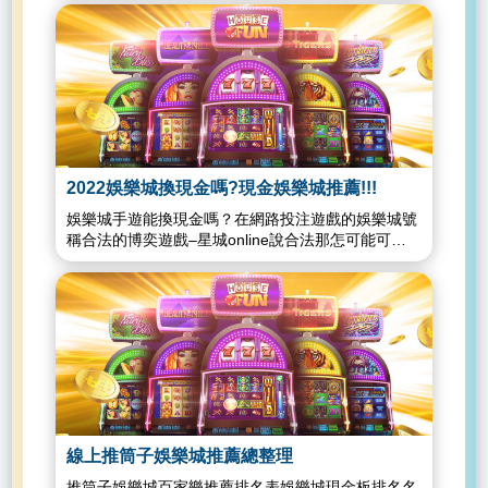
並儲值，即可獲得0彩金！推薦指數：★★★立即試
玩真人線上現金德州撲克連贏彩金大放送，加碼
36888給您！推薦指數：★★★立即試玩首存1000即
送500，獨立ku真人娛樂系統！推薦指數：★★★立
即試玩百家至尊挑戰賽，彩金高達8888元，每天登
入反水最高1.4倍！推薦指數：★★★★立即試玩首
存5000送6000?!週週存10000送10000?！推薦指
數：★★★立即試玩先來說明對於線上真人現金德州
撲克進行評價的幾個要素：對於線上真人現金德州撲
2022娛樂城換現金嗎?現金娛樂城推薦!!!
克評比的條件大約分成以下五類，接下來就來跟線上
娛樂城手遊能換現金嗎？在網路投注遊戲的娛樂城號
真人現金德州撲克新手玩家們談談為什麼以上條件是
稱合法的博奕遊戲–星城online說合法那怎可能可以
評選線上真人現金德州撲克的主軸。1.線上德州撲克
換現金！以往街道上公車身、計程車上都貼滿了廣告
安全性台灣德州撲克的遊戲基本上是合法的，各大錦
連電視廣告時不時也會看到星城online廣告這麼大一
標賽早就讓這個項目不再隱於檯面下，然而各大賭博
家合法的公司，當然是不會幹這種違法的事情啦！思
網站受到的監管與法律認證並不一致。所有撲克網站
來想去，若真不能夠換現金，那這麼多玩家腦子是進
都持有合法認證，並且是128位SSL加密（最強類型
水嗎？其實盈利是這樣來的，大家應該都聽過8591
的保護措施）。2.線上德州撲克遊戲種類網站必須允
寶物交易網吧，網頁隨便一搜，星城幣商(星城online
許您輕鬆存入資金並將其提取以進入線上德州撲克新
虛擬點數)或是在星城online上在聊天頻道喊買幣，賣
手玩家們的候選名單。所有網站都提供了很好的支付
幣的玩家！裡面充斥著詐騙或是星城online公司自己
方式選擇，並確保在存款時很容易使用獎金優惠。3.
安插的幣商，可以說自己產幣自己當星城幣商！這跟
線上德州撲克客服線上德州撲克新手玩家們僅推薦能
自己印鈔票自己賣有什麼不同？那言歸正傳了？星城
夠提供卓越客戶體驗並有效解決查詢的網站。所有網
線上推筒子娛樂城推薦總整理
星城online能換現金嗎？能！你擁有買賣星幣的自
站都提供快速客訴解決流程，具有多種溝通方式和快
推筒子娛樂城百家樂推薦排名表娛樂城現金板排名名次娛樂城官網名稱娛樂城官網網址娛樂城介紹第1名HOIN娛樂城官網(好贏娛樂城)https://hoin8.com/➤第2名SWAG娛樂城官網 https://lijing5888.com/➤第3名HOYA娛樂城官網https://1766hy.com/➤第4名線上現金版娛樂城官網https://as5588.com/➤第5名CASH88娛樂城官網https://www.cash1788.com/➤ 推筒子怎麼玩推筒子，是中國的牌類遊戲，用麻將牌作推牌九。也俗稱【雀九】、【將九】、【筒仔目賊】。推筒子是麻將的一種變化玩法，推筒子的牌是使用麻將中的一筒到九筒和四張白板，共四十張的牌。因為使用的花色比正統麻將還要單純，所以整體玩法也簡單了許多。遊戲進行時，所需要的玩家人數也不用一定要四名，最少只需要兩位玩家，就可以進行遊戲。牌具：一筒到九筒、白板各四張，共四十張，2~3顆骰子。規則：莊家設置下注數目，並詢問其它閒家是否同意這數目。不同意者退出，否則繼續。從上門閒家開始輪流下注。若閒家總下注莊家的總金額，則結束下注。全部下注後，莊家丟擲骰子，根劇點數開始每人發兩張牌，然後開牌。兩張點相同的牌稱為(豹子)(對子)；兩張點數不相同的牌，點數相加取十的餘數，稱為點子；兩張牌的點數相加為十，除去28，稱為鱉十。每雙牌由大至小：豹子(對子)>點子>鱉十。同類牌則以點數計算點數，大點數贏小點數。如莊、閒牌面點數相同，莊贏。特殊玩法：單張白板算半點..例如..白板+9筒=9點半…白板+8筒=8點半；以此類推，點數最大9點半..最小0點(鱉十)。正式玩法：單張白板算10點..例如..白板+9筒=9點…白板+8筒=8點；以此類推，點數最大9點..最小0點(鱉十)。豹子(對子)..白板對子最大..其次為..9筒對＞8筒對＞7筒對；以此類推..1筒對最小。點數大小：白皮對子＞9對子＞8對子＞…＞2對子＞1對子＞9點半＞9點＞…. ＞1點半＞1點＞鱉十(0點)。【特別注意】：如果玩家手中的點數與其他玩家點數相同視為「平手」在遊戲開始前，會由一位玩家擔任莊家，其他玩家則為閒家。若是在線上平台進行的話，莊家則通常都會由賭場方擔任。確認發牌順序後，就會開始發牌給各個玩家，在線上推筒子遊戲中，系統會自動翻開左手邊的牌，這個時候玩家可以自行決定是否加注，經過這個階段後，才會將所有玩家的牌打開，接著與莊家及其他玩家比較兩張牌相加後的個位數字大小，等開牌後，就會依照下注結果是否正確來決定是否贏錢。與莊家的牌比較後會出現四種結果，第一種、第二種是大家都能快速理解的輸和贏，簡單來說的話，閒家點數和的個位數字大於莊家就是贏，相反的閒家點數和的個位數字小於莊家就是輸，第三種是「對子」，閒家手上的兩張牌相同，且大於莊家的牌就是對子，最後一種是「和局」，閒家和莊家手上的牌組合相同時，就是和局。算牌機率推筒子主要是以牌的大小來分辨輸贏後，接下來就來看看跟算牌和牌型有關的推筒子規則！一筒代表1點，二筒代表2點，以此類推到九筒就代表9點，而白板則代表半點。牌型大小再來是牌型的部分，除了總和為九的基本牌型外，比較特殊的牌型有以下這些牌型：牌型點數說明 白皮對子兩張白皮，又名「白皮對子」。 對子兩張牌點數相同，稱為對子，由大到小依序為9筒對子、8筒對子、……、到1筒對子。 單張白皮(半點)白皮為半點點數，例如一張白皮配一張九筒時則為九點半，是「對子」以外最大的點數。另外一張白皮配一張八筒則為八點半以此類推。 鱉十鱉十是遊戲中最小的點數，當二張牌型組合起來剛好是10點，便是所謂的鱉十，也就是俗稱的零點。 9點當二張牌組合起來，剛好是9點的數字如1筒+8筒，那玩家便是拿到9點的點數。 8點當二張牌組合起來，剛好是8點的數字如1筒+7筒，那玩家便是拿到8點的點數。如果玩家拿到的是二張9筒，以規則上來說並不是拿到8點，而是拿到9筒對子。 7點當二張牌組合起來，剛好是7點的數字如5筒+2筒，那玩家便是拿到7點的點數，或是玩家拿到8筒加9筒加起來17點的數字，也是等於拿到7點。 6點當二張牌組合起來，剛好是6點的數字如2筒+4筒，那玩家便是拿到6點的點數，或是玩家拿到7筒加9筒加起來16點的數字，也是等於拿到6點。 5點當二張牌組合起來，剛好是5點的數字如2筒+3筒，那玩家便是拿到5點的點數，或是玩家拿到6筒加9筒加起來15點的數字，也是等於拿到5點。 4點當二張牌組合起來，剛好是4點的數字如1筒+3筒，那玩家便是拿到4點的點數，或是玩家拿到5筒加9筒加起來14點的數字，也是等於拿到4點。 3點當二張牌組合起來，剛好是3點的數字如1筒+2筒，那玩家便是拿到3點的點數，或是玩家拿到4筒加9筒加起來13點的數字，也是等於拿到3點。 2點當二張牌組合起來，玩家拿到3筒加9筒加起來12點的數字，那玩家便是拿到2點。 1點當二張牌組合起來，玩家拿到2筒加9筒加起來11點的數字，那玩家便是拿到1點。 白皮對子是大於所有牌組的牌型，接著依序是對子牌型，然後依序是9點半、9點、8點半、8點以此類推，最小的牌型則是鱉十牌型，也就是0點。遊戲技巧公式推筒子遊戲看似靠運氣，其實也有一些小技巧可以讓自己勝率提升。最重要的小技巧就是透過機率進行推算！以機率來看的話，因為總共使用牌數為四十張麻將牌，所以可以隨著出牌的牌型下去判斷之後會有那些組合。其中重點訣竅就是紀錄有幾張白板出現，還有出了多少張一筒到九筒。假設一筒、二筒、三筒、四筒、六筒、七筒、八筒、九筒都在第一局出現過了，那沒出現過的五筒和白板就依然維持四張，則勝率就一樣是25%，當進行的局數越多，剩下的牌量越少，則閒家勝出的機率也就會越來越明朗，在看機率下注這部分還有一個重點，就是如果拿到白板，那勝率就會高出許多。推筒子娛樂城推薦推筒子娛樂城推薦推薦指數勝率收益優惠連結SWAG娛樂城★★★★★96%$98,368,700✔➤HOIN娛樂城★★★★★92%$88,573,700✔➤線上現金版娛樂城★★★★★89%$86,873,500✔➤HOYA娛樂城★★★★★87%$85,952,746✔➤CASH88娛樂城★★★★☆82%$80,515,786✔➤台灣德州撲克賭神JamesChen陳恩寧名言「不研究，投資是賭博；有研究，賭博是投資」。由於網路的普及線上德州撲克（TexasHold’em或稱Hold’em）現已成為風靡全球的撲克遊戲，線上德州撲克顯然在網路博弈世界擁有大片板圖，然而，面對「線上德州撲克賺錢app」、「線上德州撲克現金線上讓你拿」、「線上德州撲克線上現金」等看似大同小異的標語宣傳與娛樂城，全都是「線上德州撲克線上玩」的娛樂城，非常容易讓人迷失在大量的資訊中。它們外觀上看來都很棒，也因此您需要的專業，深入娛樂城就為了提供最真實客觀的評價，並列出10大線上現金德州撲克娛樂城推薦給所有線上現金德州撲克玩家們。因此不論這些線上現金德州撲克玩家身在何處，都可以利用線上娛樂城德州撲克玩到翻。線上現金真人德州撲克怎麼贏!!!哪一家線上娛樂城真人德州撲克最新推薦?如何利用不同下注策略提高線上德州撲克勝率! 2021年真人線上現金德州撲克推薦排行榜 HOIN娛樂城真人線上現金德州撲克連贏過關～最高加送30000！推薦指數：★★★★★★★立即試玩SWAG娛樂城真人線上現金德州撲克連贏過關～最高加送30000！推薦指數：★★★★★★★立即試玩HOYA娛樂城真人線上現金德州撲克連贏/連輸過關～最高加送30000！推薦指數：★★★★★★★立即試玩線上現金版娛樂城真人線上現金德州撲克下注立即返水，最高0.6%推薦指數：★★★★★★★立即試玩CASG88娛樂城一天換一家，多款真人線上現金德州撲克聽供你選擇推薦指數：★★★★★★★立即試玩真人線上現金德州撲克連勝8局以上，最高加贈600%！推薦指數：★★★立即試玩真人線上現金德州撲克過關挑戰賽，最高獎金240000推薦指數：★★★立即試玩一天換一家，多款真人線上現金德州撲克聽供你選擇推薦指數：★★★立即試玩邀請好友一起玩，凡是推薦好友加入並儲值，即可獲得0彩金！推薦指數：★★★立即試玩真人線上現金德州撲克連贏彩金大放送，加碼36888給您！推薦指數：★★★立即試玩首存1000即送500，獨立ku真人娛樂系統！推薦指數：★★★立即試玩百家至尊挑戰賽，彩金高達8888元，每天登入反水最高1.4倍！推薦指數：★★★★立即試玩首存5000送6000?!週週存10000送10000?！推薦指數：★★★立即試玩先來說明對於線上真人現金德州撲克進行評價的幾個要素：對於線上真人現金德州撲克評比的條件大約分成以下五類，接下來就來跟線上真人現金德州撲克新手玩家們談談為什麼以上條件是評選線上真人現金德州撲克的主軸。1.線上德州撲克安全性台灣德州撲克的遊戲基本上是合法的，各大錦標賽早就讓這個項目不再隱於檯面下，然而各大賭博網站受到的監管與法律認證並不一致。所有撲克網站都持有合法認證，並且是128位SSL加密（最強類型的保護措施）。2.線上德州撲克遊戲種類網站必須允許您輕鬆存入資金並將其提取以進入線上德州撲克新手玩家們的候選名單。所有網站都提供了很好的支付方式選擇，並確保在存款時很容易使用獎金優惠。3.線上德州撲克客服線上德州撲克新手玩家們僅推薦能夠提供卓越客戶體驗並有效解決查詢的網站。所有網站都提供快速客訴解決流程，具有多種溝通方式和快速響應時間。4.線上德州撲克金流出金速度網站必須允許您輕鬆存入資金並將其提取以進入線上德州撲克新手玩家們的候選名單。所有網站都提供了很好的支付方式選擇，並確保在存款時很容易使用獎金優惠。網站必須允許您輕鬆存入資金並將其提取以進入線上德州撲克新手玩家們的候選名單。所有網站都提供了很好的支付方式選擇，並確保在存款時很容易使用獎金優惠。5.線上德州撲克優惠活動更多競賽、優惠活動，彙整情報一次觀覽。資訊最完備，最受博友青睞的德州撲克大平台。優質線上現金德州撲克遊戲娛樂城真人牌桌超商、轉帳、出入金快速 線上提領火速到帳首儲1,000送10002021年線上真人現金德州撲克評價推薦各類線上真人現金德州撲克資訊比較圖，線上有名的幾個遊戲網站的情況和優劣勢給線上真人現金德州撲克新手玩家們比較，這樣線上真人現金德州撲克玩家們就知道該選擇哪個線上真人現金德州撲克。 項目HOIN線上真人現金德州撲克SWAG線上真人現金德州撲克HOYA線上真人現金德州撲克線上現金版線上真人現金德州撲克CASH88線上真人現金德州撲克神來也娛樂城線上真人現金德州撲克出金 1:1 1:1 1:1 1:1 1:11:132優惠 多 多 多 多 多少遊戲種類 較多 較多 較多 較多 較多較少風險無無無無無假幣商退水機制 高退水 高退水 高退水 高退水 高退水無退水營運狀況 經營穩定 經營穩定 經營穩定 經營穩定 經營穩定遊戲介面不穩定遊戲回饋 不定時舉辦活動 不定時舉辦活動 不定時舉辦活動 不定時舉辦活動 不定時舉辦活動少活動匯差 無 無 無 無 無132%娛樂城線上真人現金德州撲克 VS博弈線上真人現金德州撲克遊戲刻板觀念，所有線上真人現金德州撲克玩家們都認為博弈線上真人現金德州撲克遊戲網=娛樂城線上真人現金德州撲克？ 但其實認真來說這2個是完全不一樣，現在網路上有上百種博弈線上真人現金德州撲克遊戲網、線上真人現金德州撲克，到底要玩哪個呢？ 以下直接給線上真人現金德州撲克新手玩家們分析建議。✦如果線上真人現金德州撲克新手玩家們只想免費玩、不想儲值，建議線上真人現金德州撲克新手玩家們玩博弈線上真人現金德州撲克遊戲網站，這種通常遊戲種類多，而且部分網站加入會員還能免費得到點數/線上遊戲幣，讓線上真人現金德州撲克新手玩家們體驗各種不同遊戲。✦如果線上真人現金德州撲克新手玩家們想要參加更多的活動，玩的過程並且賺錢，建議線上真人現金德州撲克新手玩家們選擇線上真人現金德州撲克，因為線上真人現金德州撲克的活動層出不窮，比起博奕遊戲更加划算！※下方有十大線上真人現金德州撲克比較推薦，僅供參考。以下分析各大線上真人現金德州撲克勝率以及收益，沒玩過的線上真人現金德州撲克新手玩家們可以考慮在線上玩，真的是超級方便而且賺錢的速度很快，因為每一局不到一分鐘就知道結果，加上以下的分析，相信線上真人現金德州撲克新手玩家們會在線上真人現金德州撲克網站有滿滿的收穫。2021年線上真人現金德州撲克勝率收益表網站推薦指數勝率收益優惠連結HOIN線上真人現金德州撲克★★★★★96%$96,656,676多➤SWAG線上真人現金德州撲克★★★★★96%$96,656,676多➤HOYA線上真人現金德州撲克★★★★★94%$94,464,740多➤線上現金版線上真人現金德州撲克★★★★★92%$92,929,929多➤CASH88線上真人現金德州撲克★★★★★90%$90,751,953多➤通博線上真人現金德州撲克★★☆☆☆56%$35,952,746無➤I88線上真人現金德州撲克★☆☆☆☆45%$28,515,786無➤金合發線上真人現金德州撲克★☆☆☆☆45%$16,515,786無➤KU線上真人現金德州撲克★☆☆☆☆45%$12,515,786無➤海派線上真人現金德州撲克★☆☆☆☆45%$10,515,786無➤線上現金德州撲克7大常見問題線上德州撲克新手玩家可以玩線上現金德州撲克嗎？可以。大量的線上娛樂城提供有各種賭注的現金德州撲克遊戲。有真人荷官的現金德州撲克遊戲嗎？有。如今，您能在網路線上找到許多不同德州撲克版本和變體的真人娛樂城遊戲。有移動版本的現金德州撲克遊戲嗎？有。大部分的線上娛樂城通過使用他們的網站或一個專門的娛樂城app，從而讓您能在移動設備上玩德州撲克。線上德州撲克新手玩家如何知道娛樂城提供的現金德州撲克是安全的？您應該總是在獲得適當的許可證書和信譽良好的線上娛樂城玩現金德州撲克，正如網站所推薦的那些娛樂城。線上德州撲克新手玩家可以玩真人荷官德州撲克嗎？可以，真人荷官德州撲克遊戲在線上娛樂城非常常見–請確保您註冊的娛樂城提供有真人荷官德州撲克。線上德州撲克新手玩家可以玩所有版本的真人荷官德州撲克嗎？答案是根據娛樂城的情況而定，所以您在娛樂城註冊前，必须检查好它是否提供有您想玩的德州撲克版本。線上德州撲克新手玩家可以玩所有版本的真人荷官德州撲克嗎？答案因娛樂城而定，所以你必须在注册前检查你想玩的百家乐版本是否有真人荷官版本真人線上現金德州撲克新手玩法規則線上德州撲克是玩家順序很重要的一種撲克遊戲(後面再介紹)因此一開始通常會先大家抽一張牌比大小(德州撲克不分花色大小，趁機提醒一下)，贏的先當第一次的莊家，莊家並負責發牌(嚴謹一點為了避免作弊行為，也可以以莊家的前兩位洗牌、前一位切牌這樣的方式，不過這一般就各自約定就行了)，遊戲是以順時鐘的方向進行，莊家依序輪換：線上德州撲克遊戲流程洗牌並切牌。本次輪到擔任盲注的玩家下盲注。為每位玩家發兩張底牌。翻牌前喊注。銷一張牌後發出三張公共牌。翻牌圈喊注。銷一張牌後發出一張公共牌（轉牌）。轉牌圈喊注。銷一張牌後發出一張公共牌（河牌）。河牌圈喊注。若有兩家以上未蓋牌則攤牌比大小，依勝負分配總彩金。結束本回合，莊家位置依順時鐘次序移動至下一家進行下一輪。補充：較正式的遊戲或是比賽中，因為要避免玩家作弊(也是為了減少算牌的問題)再發底牌與每一輪公開牌之前，發牌者都要先從牌堆中取出一張牌丟棄不使用，此動作稱為【銷牌】。線上德州撲克的牌型大小說完了基本規則，最重要玩家牌組的大小是如何分大小的我們來看一下由大而小五張牌的大小組合順序如下：1.線上德州撲克同花大順：10,J,Q,K,A組合的同花順2.線上德州撲克 同花順同樣花色的五張順序排組，如有兩人都拿同花順，則以最大牌為相比依據3.線上德州撲克四條台灣也有俗稱鐵支，四張相同點數牌+任一牌4.線上德州撲克葫蘆三張相同點數牌(三條)+兩張相同點數牌(一對)，若有兩人都拿葫蘆，則以三條大小為相比依據5.線上德州撲克同花五張牌都相同花色，若有兩人都拿同花，則以最大牌為相比依據6.線上德州撲克順子五張順序排組，花色不須相同，其中特例是A同時可以做最大牌也可以做最小牌，例如10,J,Q,K,A或是A,2,3,4,5皆可7.線上德州撲克三條三張相同點數牌(三條)8.線上德州撲克兩對牌組中有兩組一對的組合，例如2,2,8,8加上其他任意一張牌，若有兩人都拿兩對，則順序以對子的大小相比，若兩對都相同大小，則最後在比剩下的那張牌(散牌)9.線上德州撲克一對牌組中有一對加上其他任意不成對的三張散牌，若有兩人都拿一對，則先以對子的大小相比，若相同大小則再順序比三張散牌的大小10.線上德州撲克散牌如果以上組合都沒有，那就是比玩家手牌(底牌)中的最大牌，通常也叫作比【高牌】玩對的線上真人現金德州撲克讓線上真人現金德州撲克新手玩家們上天堂~~選對的優惠讓線上真人現金德州撲克新手玩家們賺飽飽~~最新資訊打德州撲克賺現金不藏私!!2021年線上真人現金百家玩家人數排名網站推薦指數評價玩家人數連結HOIN線上真人現金德州撲克★★★★★最高 3,969,909➤SWAG線上真人現金德州撲克★★★★★最高 3,969,909➤HOYA線上真人現金德州撲克 ★★★★★最高 3,368,700➤線上現金版線上真人現金德州撲克★★★★★最高3,121,161 ➤ CASH88線上真人現金德州撲克★★★★★最高2,928,166 ➤ 優質線上現金德州撲克遊戲娛樂城真人牌桌超商、轉帳、出入金快速 線上提領火速到帳首儲1000送1000台灣線上真人現金德州撲克排名-前十大線上真人現金德州撲克第一名：HOIN線上真人現金德州撲克HOIN線上真人現金德州撲克娛樂城博弈界最新的線上真人現金德州撲克，2021年最新推出的娛樂城，新的娛樂城優惠活動真的超級多超敢給優惠，推薦那些老玩家老司機跳槽過來HOIN娛樂城玩，沒玩過線上真人現金德州撲克的新手們，也推薦您可以先玩HOIN線上真人現金德州撲克，一定賺翻天，荷包滿滿滿~~HOIN線上真人現金德州撲克試玩第二名：SWAG線上真人現金德州撲克SWAG線上真人現金德州撲克娛樂城博弈界最新的線上真人現金德州撲克，2021年最新推出的娛樂城，新的娛樂城優惠活動真的超級多超敢給優惠，推薦那些老玩家老司機跳槽過來SWAG娛樂城玩，沒玩過線上真人現金德州撲克的新手們，也推薦您可以先玩SWAG線上真人現金德州撲克，一定賺翻天，荷包滿滿滿~~SWAG線上真人現金德州撲克試玩第三名：HOYA線上真人現金德州撲克HOYA線上真人現金德州撲克博弈界數一數二知名的線上真人現金德州撲克，基本上只要線上真人現金德州撲克玩家們贏，都是正常出金，加上他們家(HOYA線上真人現金德州撲克)，活動真的超級多，優惠更是超敢給，線上真人現金德州撲克新手玩家們沒玩過線上真人現金德州撲克的新手們，推薦線上真人現金德州撲克新手玩家們可以先玩HOYA線上真人現金德州撲克，保證賺飽飽，賺超多錢~~HOYA線上真人現金德州撲克試玩 第四名：線上現金版線上真人現金德州撲克這間線上現金版線上真人現金德州撲克也觀望許久，雖然沒有真的自己玩過，但身邊有不少線上真人現金德州撲克新手玩家們實際體驗後，跟讚不絕口，而且也每次看他們官網的線上真人現金德州撲克新手玩家們優惠真的非常多線上現金版線上真人現金德州撲克試玩第五名：CASH88線上真人現金德州撲克CASH88線上真人現金德州撲克已上市4年，目前出金都很正常，客服態度也很優整體科技風格的網站替整體遊玩體驗加分不少！遊戲種類也很多、尤其推薦線上真人現金德州撲克!CASH88線上真人現金德州撲克試玩第六名：利亨線上真人現金德州撲克利亨線上真人現金德州撲克試玩第七名：金合發線上真人現金德州撲克金合發線上真人現金德州撲克試玩第八名：KU線上真人現金德州撲克KU線上真人現金德州撲克試玩第九名：海派線上真人現金德州撲克海派線上真人現金德州撲克試玩第十名：贏家線上真人現金德州撲克贏家線上真人現金德州撲克試玩真人線上現金德州撲克娛樂城破解10大攻略1.放盲注與否一開始玩撲克，最常犯的一定就是這一條，很多新手，包含我自己，覺得知道牌面的大小後，就懵懵懂懂下場去玩，結果也不知道什麼時候要放盲注，看到別人放，自己也放。可以看到下圖中有一個紅桃的按鈕位選手叫做BUTTUN，在BUTTUN左邊的兩家(小盲、大盲)，是一開始還沒發牌前一定要放錢的人，其他是可以看牌在決定要不要玩喔！當然這是針對錦標賽的一種標準玩法，後續也有衍伸很多複雜的玩法，例如爭按鈕位之類的比賽。不過，針對新手先懂這個就很重要了，下次不要傻呼呼一下場就放錢了。2.每次加注的大小懂得加注的大小，也是一個不容易露出撲克新手馬腳的方法。正常一個原則，少CALL，多RAISE，因為撲克當中，假使你不是拿對子，拿任一兩張，擊中對子的機率FLOP(三張開牌時)只有32.43%會中牌，還不一定是中頂對。所以，你每一把都只有CALL打算看三張再動作，第一可能被人加注，第二你可能看完三張又乖乖地FOLD牌，很少能讓你稱心如願中頂對或兩對的，當你一圈中不停地只使用平Call，小心當了CallCall魚。撲克比賽加注的原則，想要加注，要記得以倍數為單位，在無限注牌桌上，加注的金額，至少要是上一位玩家的下注金額的倍數。例如，上一個玩家下注50，你想要加注，就必須下至少100，你也可以下110、160、120、600等等，只要是超過一個倍數以上，都可以隨意你下，你也可以選擇ALLIN。如果不加注，你可以選擇平扣或是蓋牌FOLD捨棄這手牌。3.有牌在手，不能提早離坐/在還沒有輪到自己提前丟牌既然稱為比賽，自然會有些規則是必須要遵守的。就算你在後面位置，看了牌決定不玩，也不能把牌提前丟出，或是放在你的位置等DEALER收走。通常比賽第一次發生是警告，第二次開始，就會有禁看手牌的風險在，例如下一把你不能玩，嚴重者，一圈不能玩，所以比賽一定要小心，不要不小心陷入。4.桌上不可放手機有人把手機放在黑色橡膠檯面上，這樣是可以的，但是不能夠把手機放在籌碼旁邊，或是牌桌上。雖然這項好像沒有懲罰，但是通常dealer看到還是會念一下請你改放其他地方。5.原來ALLIN和最後一個bet的人一定要開牌(台灣，美國現金桌不在此規範)在比錦標賽，跟現金桌不同，為了讓牌桌具有公平原則，怕大家過碼等…多重因素考量，如果任一方Allin(梭哈)，是Allin當下就要開牌，以及如果你想Bluff(詐唬)別人，但是你是在後位，你在turn(轉 牌，也就是第四張開牌)打了最後一發，到了river(和牌，第五張開牌)時，一般撲克是前位要先開牌，但是，如果情況是你是最後Bet的那方，對方可以要求，你也要開牌或是先開牌。所以這也是一個新手常犯的錯，以為一定要每一把開牌，前位開的牌明明已經秀出比你大了，你還又秀出你的牌給大家看….讓大家知道的你range，是不需要的喔！6.不可以超過兩人池時，猜測別人牌在牌桌上是可以講話的，但是有些時候不可以多說話，像是多人池的時候，你不可以公然猜其他幾家拿的牌，但是如果只有兩家，你可以話術對方，只要不要直接講到自己拿什麼，你可以跟別人暗示測試他的牌力，給別人決定要不要Call你，也算是現場Live錦標賽的一門技巧。7.自以為聰明，有人打150，你丟出650想Call給Dealer找錢在撲克錦標賽中，不需要所謂的幫人家先算好，剛剛好的找的錢。當別人丟一顆，你什麼都沒說，丟出兩個碼，那就是raise了。也不建議先講完話後，再丟650，想說找個500。因為可能有些不專心的人誤解你的意思，還要解釋，不如就丟一個200讓他找50吧！8.碼不小心丟太快，只有一個籌碼進去POT中這點太多人犯過了，不只是新手，有些玩很久的人，也會不小心失誤，一次拿一疊的碼，但是動作上分批下碼，導致只有第一次進池內的被算有效的加注籌碼。撲克比賽你要加注時，可以選擇先用喊的說raise及其金額；也可以不要說話，用籌碼放入池中，拿出你要raise的金額，但僅限一次動作，過了白線就算，所以有人想allin沒有一次動作，可能就變成平call或是miniraise的情況產生。9.拿到怎樣的牌算好牌？其實最重