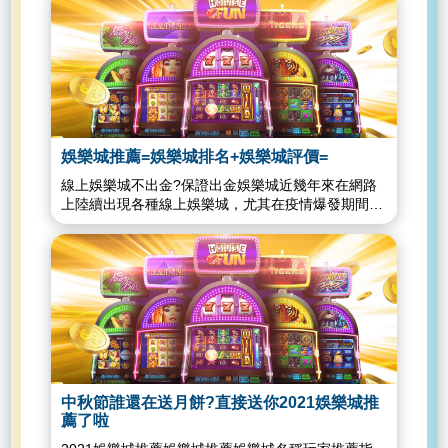
數：★★★★★★★立即試玩真人線上現金德州撲克
金德州撲克遊戲嗎？有。大部分的線上娛樂城通過使
幾個問題，出金速度、客服態度、優惠活動、遊戲種
連勝8局以上，最高加贈600%！推薦指數：★★★立
用他們的網站或一個專門的娛樂城app，從而讓您能
類、玩家平均贏率、綜合星等我們秉持獨立客觀之立
即試玩真人線上現金德州撲克過關挑戰賽，最高獎金
在移動設備上玩德州撲克。線上德州撲克新手玩家如
場，以敬業負責之態度，分析好贏娛樂城（HOIN）
240000推薦指數：★★★立即試玩一天換一家，多
何知道娛樂城提供的現金德州撲克是安全的？您應該
評價高低。不知道好贏娛樂城（HOIN）好還是不好
款真人線上現金德州撲克聽供你選擇推薦指數：
總是在獲得適當的許可證書和信譽良好的線上娛樂城
嗎？選擇一間對的娛樂城會讓你發大財，選擇錯的娛
★★★立即試玩邀請好友一起玩，凡是推薦好友加入
玩現金德州撲克，正如網站所推薦的那些娛樂城。線
樂城只會讓你覺得人生好難。我們分析好贏娛樂城
並儲值，即可獲得0彩金！推薦指數：★★★立即試
上德州撲克新手玩家可以玩真人荷官德州撲克嗎？可
（HOIN）優缺點，淺顯易懂的分析，讓你知道如何
玩真人線上現金德州撲克連贏彩金大放送，加碼
以，真人荷官德州撲克遊戲在線上娛樂城非常常見–
選擇，基本上跟著我們前進，您離致富的終點就前進
娛樂城推薦=娛樂城排名+娛樂城評價=
36888給您！推薦指數：★★★立即試玩首存1000即
請確保您註冊的娛樂城提供有真人荷官德州撲克。線
一大步。我們利用大數據分析娛樂城評價高低，分析
送500，獨立ku真人娛樂系統！推薦指數：★★★立
上德州撲克新手玩家可以玩所有版本的真人荷官德州
線上娛樂城不出金?保證出金娛樂城近幾年來在網路上陸續出現各種線上娛樂城，尤其在疫情爆發期間，大家不敢到賭場群聚，因此選擇在任何地方都能暢玩的線上娛樂城、現今版，抒發只能在家防疫而無法大展身手的壓抑，但是層出不窮的娛樂城，卻隱藏了不少陷阱，大多標榜贏錢機率高、易出金來吸引你註冊，可玩了一陣子之後，才發現原來一切都只是手段，然後不僅無法出金，連本金也沒了。本網站為了能讓更多人知道，原來線上娛樂城真的不能亂選，因此在這邊跟各位推薦。有哪些常見的線上娛樂城詐騙手段?總是有理由不出金出金流程總是讓你等到地老天荒，不僅說你的帳號有套利風險需要審核，之後更直接將你的帳號進行封鎖，而你想找客服得到的回應也一樣無解，利用話術將你的錢騙走之後，卻不讓你拿回該屬於自己的錢，是非常可惡的詐騙行為。真詐財的博弈網站最容易遇到的就是「黑網」，利用優惠、各種吸引人的話術，吸引你加入娛樂城的會員，然後在利用高優惠方案吸引你儲值之後，卻發現如果要提現，還需要到達門檻才能提領，結果本來投進去的錢也拿不回來了!像這種掛著博弈名號的詐騙網站，是最容易讓人陷入的，雖然可能被騙的金額不高，但利用不知情的新用戶，不知道可以騙到多少可觀的金額。可怕的殺豬盤遊戲這個遊戲可不是給你玩的，而是你就是那遊戲裡的待宰豬!所謂的殺豬盤，就是利用「養、套、殺」三個流程讓玩家被騙個精光。「養」也就是先把你養大。在玩家遊玩初期，你可以正常出金、入金，且看似一切沒問題，等到你越玩越上手、越玩越大，再把你套入陷阱中，也就來到的「套」的環節，直到時機成熟，就等著被「殺」，可能不只你一人，而是整個娛樂城全部消失，所有玩家的錢全都被收入囊中。如何避免踏入黑網陷阱中?一開始給你甜頭之後，你會一步步越陷越深，到最後跌入萬劫不復，因此這邊教各位如何分辨黑網，並且杜絕一切詐騙的可能發生在自己身上。誇張到不真實的優惠那些非常優惠的方案，甚至讓你覺得網站已經是不計成本的在吸引客戶註冊，還有為了吸引人加入，還打出不會收取出金的流水額，結果光是要出金就有難度了，當然不會跟你收……。加入某個報牌群組，卻要你玩娛樂城中的某個遊戲如果你加入了某個可以報牌，或是帶牌的群組，卻指定需要加入某個娛樂城才能分析，那麼你要小心這個娛樂城的可信度，因為只要你贏了，他們就會有各種理由禁止你出金，或是因為你的儲值金額不夠大，就要你去吸引更多人註冊，需要幫他們宣傳，一旦達到他們要的目的，你就可能會因為：套利、外掛程式、詐欺等原因而被禁止出金。同個網址有好幾個名字這就很明顯有問題了吧!在儲值之前，你可以先上網搜尋該娛樂城是否有其他的版面，或是其他的名字等，如果真的有，建議你直接避免掉不必要的風險，就別玩這間娛樂城了，雖然同網址卻有不同名字的情況有很多原因，例如：(1)本來的網址是作為推廣代理用的，但代理商決定自己獨立開站經營，因此就有可能出現同址不同名的情況，只是通常較少見。(2)該網址為黑網，因曾經被檢舉過而不得不換名字，但須要保留以前的會員，因此將原網址留住，因此不換址只換名。曾經停機且維修時間過長停機的原因有可能是因被會員檢舉為詐欺網站，因此導致此網不得不改版或暫時關閉、換個名字等，如果你發現這個網站曾經停機過久，是不正常的，因為正常營運的網站不會維修超過24小時，畢竟會員儲值的錢都在網站裡，如果關站過久，就有可能被檢舉詐欺，所以正常的網站是不會允許自己變成詐騙黑網的。2021最新線上娛樂城推薦表!新手玩家們一致好評!娛樂城排名推薦娛樂城名稱娛樂城推薦指數娛樂城介紹第1名HOIN娛樂城官網(好贏娛樂城)★★★★★➤第2名SWAG娛樂城官網★★★★★➤第2名HOYA娛樂城官網★★★★★➤第4名線上現金版娛樂城官網★★★★★➤第5名CASH88娛樂城官網★★★★★➤ 想找一個公平、公正、公開的優良娛樂服務平台，擁有多年於專業博弈經驗的線上娛樂平台，好贏娛樂城(HOIN娛樂城)，提供即時且便利的優質服務，24小時不間斷，會員可以隨時上線，不限任何地點、時間，隨時把握最新贏錢資訊，不僅有真人百家樂、運動賽事、運動彩卷投注、老虎機、輪盤、彩票、北京賽車、麻將、捕魚機、鬥地主、21點、德州撲克、骰寶、水果盤遊戲，還有香港六合彩開獎、大樂透、今彩539等多樣化博奕遊戲，讓你一個平台就能包山包海，即便是半夜也能讓你熱血沸騰!作為博弈娛樂城的後起之秀，卻能晉升為領導品牌，可見為客戶帶來了信任感以及奢華的遊戲體驗，才能讓好贏娛樂城(HOIN娛樂城)深植人心。好贏娛樂城(HOIN娛樂城)介紹!有什麼類型的遊戲?成立時間：2021年平均存款速度：簡單3分鐘即刻入金。平均提現速度：15分鐘即刻出金入口袋!單筆提款最高可提：100萬真人平台系統：歐博/沙龍/DG/WM(最高反水可達0.8%)體育賽事：SUPER體育/SXB鑫寶體育(最高反水可達0.6%)電子遊藝：EvoPlay老虎機/BWIN老虎機/QT老虎機/SimplePlay老虎機(最高反水可達0.9%)其他遊戲包括：虛擬體育/PK10/六合彩/賓果/北京賽車/棋牌/P8Poker對戰館/捕魚機特色：能夠更真實的體驗賭場，不用到澳門就能體驗博弈快感!好贏娛樂城(HOIN娛樂城)是”最推薦”的現金版平台!想要找安全性高的娛樂平台嗎?到好贏娛樂城(HOIN娛樂城)就對了!註冊方法：全網最簡單註冊平台!點選網頁右上角註冊鍵，只需要簡單1分鐘，填5個註冊表單，包括帳號、密碼、真實姓名、手機、LINEID，即可快速登入。入金方法：登入後即可立即開啟遊戲，不過總需要先存錢在平台裡，不過別擔心，你不需要綁定信用卡，好贏娛樂城(HOIN娛樂城)提供多種存款管道，可以用銀行轉帳、超商序號繳費等方式，不僅方便又安全!提款方式：在好贏娛樂城(HOIN娛樂城)提款需要先進行認證喔!須提供存摺影本，以及個人照片進行實名認證，確保要提款的為本人無誤後，即可快速出金，體驗全網最快速的出金平台，”只要你能贏，好贏就出金”台灣德州撲克賭神JamesChen陳恩寧名言「不研究，投資是賭博；有研究，賭博是投資」。由於網路的普及線上德州撲克（TexasHold’em或稱Hold’em）現已成為風靡全球的撲克遊戲，線上德州撲克顯然在網路博弈世界擁有大片板圖，然而，面對「線上德州撲克賺錢app」、「線上德州撲克現金線上讓你拿」、「線上德州撲克線上現金」等看似大同小異的標語宣傳與娛樂城，全都是「線上德州撲克線上玩」的娛樂城，非常容易讓人迷失在大量的資訊中。它們外觀上看來都很棒，也因此您需要的專業，深入娛樂城就為了提供最真實客觀的評價，並列出10大線上現金德州撲克娛樂城推薦給所有線上現金德州撲克玩家們。因此不論這些線上現金德州撲克玩家身在何處，都可以利用線上娛樂城德州撲克玩到翻。線上現金真人德州撲克怎麼贏!!!哪一家線上娛樂城真人德州撲克最新推薦?如何利用不同下注策略提高線上德州撲克勝率! 2021年真人線上現金德州撲克推薦排行榜 HOIN娛樂城真人線上現金德州撲克連贏過關～最高加送30000！推薦指數：★★★★★★★立即試玩SWAG娛樂城真人線上現金德州撲克連贏過關～最高加送30000！推薦指數：★★★★★★★立即試玩HOYA娛樂城真人線上現金德州撲克連贏/連輸過關～最高加送30000！推薦指數：★★★★★★★立即試玩線上現金版娛樂城真人線上現金德州撲克下注立即返水，最高0.6%推薦指數：★★★★★★★立即試玩CASG88娛樂城一天換一家，多款真人線上現金德州撲克聽供你選擇推薦指數：★★★★★★★立即試玩真人線上現金德州撲克連勝8局以上，最高加贈600%！推薦指數：★★★立即試玩真人線上現金德州撲克過關挑戰賽，最高獎金240000推薦指數：★★★立即試玩一天換一家，多款真人線上現金德州撲克聽供你選擇推薦指數：★★★立即試玩邀請好友一起玩，凡是推薦好友加入並儲值，即可獲得0彩金！推薦指數：★★★立即試玩真人線上現金德州撲克連贏彩金大放送，加碼36888給您！推薦指數：★★★立即試玩首存1000即送500，獨立ku真人娛樂系統！推薦指數：★★★立即試玩百家至尊挑戰賽，彩金高達8888元，每天登入反水最高1.4倍！推薦指數：★★★★立即試玩首存5000送6000?!週週存10000送10000?！推薦指數：★★★立即試玩先來說明對於線上真人現金德州撲克進行評價的幾個要素：對於線上真人現金德州撲克評比的條件大約分成以下五類，接下來就來跟線上真人現金德州撲克新手玩家們談談為什麼以上條件是評選線上真人現金德州撲克的主軸。1.線上德州撲克安全性台灣德州撲克的遊戲基本上是合法的，各大錦標賽早就讓這個項目不再隱於檯面下，然而各大賭博網站受到的監管與法律認證並不一致。所有撲克網站都持有合法認證，並且是128位SSL加密（最強類型的保護措施）。2.線上德州撲克遊戲種類網站必須允許您輕鬆存入資金並將其提取以進入線上德州撲克新手玩家們的候選名單。所有網站都提供了很好的支付方式選擇，並確保在存款時很容易使用獎金優惠。3.線上德州撲克客服線上德州撲克新手玩家們僅推薦能夠提供卓越客戶體驗並有效解決查詢的網站。所有網站都提供快速客訴解決流程，具有多種溝通方式和快速響應時間。4.線上德州撲克金流出金速度網站必須允許您輕鬆存入資金並將其提取以進入線上德州撲克新手玩家們的候選名單。所有網站都提供了很好的支付方式選擇，並確保在存款時很容易使用獎金優惠。網站必須允許您輕鬆存入資金並將其提取以進入線上德州撲克新手玩家們的候選名單。所有網站都提供了很好的支付方式選擇，並確保在存款時很容易使用獎金優惠。5.線上德州撲克優惠活動更多競賽、優惠活動，彙整情報一次觀覽。資訊最完備，最受博友青睞的德州撲克大平台。優質線上現金德州撲克遊戲娛樂城真人牌桌超商、轉帳、出入金快速 線上提領火速到帳首儲1,000送10002021年線上真人現金德州撲克評價推薦各類線上真人現金德州撲克資訊比較圖，線上有名的幾個遊戲網站的情況和優劣勢給線上真人現金德州撲克新手玩家們比較，這樣線上真人現金德州撲克玩家們就知道該選擇哪個線上真人現金德州撲克。 項目HOIN線上真人現金德州撲克SWAG線上真人現金德州撲克HOYA線上真人現金德州撲克線上現金版線上真人現金德州撲克CASH88線上真人現金德州撲克神來也娛樂城線上真人現金德州撲克出金 1:1 1:1 1:1 1:1 1:11:132優惠 多 多 多 多 多少遊戲種類 較多 較多 較多 較多 較多較少風險無無無無無假幣商退水機制 高退水 高退水 高退水 高退水 高退水無退水營運狀況 經營穩定 經營穩定 經營穩定 經營穩定 經營穩定遊戲介面不穩定遊戲回饋 不定時舉辦活動 不定時舉辦活動 不定時舉辦活動 不定時舉辦活動 不定時舉辦活動少活動匯差 無 無 無 無 無132%娛樂城線上真人現金德州撲克 VS博弈線上真人現金德州撲克遊戲刻板觀念，所有線上真人現金德州撲克玩家們都認為博弈線上真人現金德州撲克遊戲網=娛樂城線上真人現金德州撲克？ 但其實認真來說這2個是完全不一樣，現在網路上有上百種博弈線上真人現金德州撲克遊戲網、線上真人現金德州撲克，到底要玩哪個呢？ 以下直接給線上真人現金德州撲克新手玩家們分析建議。✦如果線上真人現金德州撲克新手玩家們只想免費玩、不想儲值，建議線上真人現金德州撲克新手玩家們玩博弈線上真人現金德州撲克遊戲網站，這種通常遊戲種類多，而且部分網站加入會員還能免費得到點數/線上遊戲幣，讓線上真人現金德州撲克新手玩家們體驗各種不同遊戲。✦如果線上真人現金德州撲克新手玩家們想要參加更多的活動，玩的過程並且賺錢，建議線上真人現金德州撲克新手玩家們選擇線上真人現金德州撲克，因為線上真人現金德州撲克的活動層出不窮，比起博奕遊戲更加划算！※下方有十大線上真人現金德州撲克比較推薦，僅供參考。以下分析各大線上真人現金德州撲克勝率以及收益，沒玩過的線上真人現金德州撲克新手玩家們可以考慮在線上玩，真的是超級方便而且賺錢的速度很快，因為每一局不到一分鐘就知道結果，加上以下的分析，相信線上真人現金德州撲克新手玩家們會在線上真人現金德州撲克網站有滿滿的收穫。2021年線上真人現金德州撲克勝率收益表網站推薦指數勝率收益優惠連結HOIN線上真人現金德州撲克★★★★★96%$96,656,676多➤SWAG線上真人現金德州撲克★★★★★96%$96,656,676多➤HOYA線上真人現金德州撲克★★★★★94%$94,464,740多➤線上現金版線上真人現金德州撲克★★★★★92%$92,929,929多➤CASH88線上真人現金德州撲克★★★★★90%$90,751,953多➤通博線上真人現金德州撲克★★☆☆☆56%$35,952,746無➤I88線上真人現金德州撲克★☆☆☆☆45%$28,515,786無➤金合發線上真人現金德州撲克★☆☆☆☆45%$16,515,786無➤KU線上真人現金德州撲克★☆☆☆☆45%$12,515,786無➤海派線上真人現金德州撲克★☆☆☆☆45%$10,515,786無➤線上現金德州撲克7大常見問題線上德州撲克新手玩家可以玩線上現金德州撲克嗎？可以。大量的線上娛樂城提供有各種賭注的現金德州撲克遊戲。有真人荷官的現金德州撲克遊戲嗎？有。如今，您能在網路線上找到許多不同德州撲克版本和變體的真人娛樂城遊戲。有移動版本的現金德州撲克遊戲嗎？有。大部分的線上娛樂城通過使用他們的網站或一個專門的娛樂城app，從而讓您能在移動設備上玩德州撲克。線上德州撲克新手玩家如何知道娛樂城提供的現金德州撲克是安全的？您應該總是在獲得適當的許可證書和信譽良好的線上娛樂城玩現金德州撲克，正如網站所推薦的那些娛樂城。線上德州撲克新手玩家可以玩真人荷官德州撲克嗎？可以，真人荷官德州撲克遊戲在線上娛樂城非常常見–請確保您註冊的娛樂城提供有真人荷官德州撲克。線上德州撲克新手玩家可以玩所有版本的真人荷官德州撲克嗎？答案是根據娛樂城的情況而定，所以您在娛樂城註冊前，必须检查好它是否提供有您想玩的德州撲克版本。線上德州撲克新手玩家可以玩所有版本的真人荷官德州撲克嗎？答案因娛樂城而定，所以你必须在注册前检查你想玩的百家乐版本是否有真人荷官版本真人線上現金德州撲克新手玩法規則線上德州撲克是玩家順序很重要的一種撲克遊戲(後面再介紹)因此一開始通常會先大家抽一張牌比大小(德州撲克不分花色大小，趁機提醒一下)，贏的先當第一次的莊家，莊家並負責發牌(嚴謹一點為了避免作弊行為，也可以以莊家的前兩位洗牌、前一位切牌這樣的方式，不過這一般就各自約定就行了)，遊戲是以順時鐘的方向進行，莊家依序輪換：線上德州撲克遊戲流程洗牌並切牌。本次輪到擔任盲注的玩家下盲注。為每位玩家發兩張底牌。翻牌前喊注。銷一張牌後發出三張公共牌。翻牌圈喊注。銷一張牌後發出一張公共牌（轉牌）。轉牌圈喊注。銷一張牌後發出一張公共牌（河牌）。河牌圈喊注。若有兩家以上未蓋牌則攤牌比大小，依勝負分配總彩金。結束本回合，莊家位置依順時鐘次序移動至下一家進行下一輪。補充：較正式的遊戲或是比賽中，因為要避免玩家作弊(也是為了減少算牌的問題)再發底牌與每一輪公開牌之前，發牌者都要先從牌堆中取出一張牌丟棄不使用，此動作稱為【銷牌】。線上德州撲克的牌型大小說完了基本規則，最重要玩家牌組的大小是如何分大小的我們來看一下由大而小五張牌的大小組合順序如下：1.線上德州撲克同花大順：10,J,Q,K,A組合的同花順2.線上德州撲克 同花順同樣花色的五張順序排組，如有兩人都拿同花順，則以最大牌為相比依據3.線上德州撲克四條台灣也有俗稱鐵支，四張相同點數牌+任一牌4.線上德州撲克葫蘆三張相同點數牌(三條)+兩張相同點數牌(一對)，若有兩人都拿葫蘆，則以三條大小為相比依據5.線上德州撲克同花五張牌都相同花色，若有兩人都拿同花，則以最大牌為相比依據6.線上德州撲克順子五張順序排組，花色不須相同，其中特例是A同時可以做最大牌也可以做最小牌，例如10,J,Q,K,A或是A,2,3,4,5皆可7.線上德州撲克三條三張相同點數牌(三條)8.線上德州撲克兩對牌組中有兩組一對的組合，例如2,2,8,8加上其他任意一張牌，若有兩人都拿兩對，則順序以對子的大小相比，若兩對都相同大小，則最後在比剩下的那張牌(散牌)9.線上德州撲克一對牌組中有一對加上其他任意不成對的三張散牌，若有兩人都拿一對，則先以對子的大小相比，若相同大小則再順序比三張散牌的大小10.線上德州撲克散牌如果以上組合都沒有，那就是比玩家手牌(底牌)中的最大牌，通常也叫作比【高牌】玩對的線上真人現金德州撲克讓線上真人現金德州撲克新手玩家們上天堂~~選對的優惠讓線上真人現金德州撲克新手玩家們賺飽飽~~最新資訊打德州撲克賺現金不藏私!!2021年線上真人現金百家玩家人數排名網站推薦指數評價玩家人數連結HOIN線上真人現金德州撲克★★★★★最高 3,969,909➤SWAG線上真人現金德州撲克★★★★★最高 3,969,909➤HOYA線上真人現金德州撲克 ★★★★★最高 3,368,700➤線上現金版線上真人現金德州撲克★★★★★最高3,121,161 ➤ CASH88線上真人現金德州撲克★★★★★最高2,928,166 ➤ 優質線上現金德州撲克遊戲娛樂城真人牌桌超商、轉帳、出入金快速 線上提領火速到帳首儲1000送1000台灣線上真人現金德州撲克排名-前十大線上真人現金德州撲克第一名：HOIN線上真人現金德州撲克HOIN線上真人現金德州撲克娛樂城博弈界最新的線上真人現金德州撲克，2021年最新推出的娛樂城，新的娛樂城優惠活動真的超級多超敢給優惠，推薦那些老玩家老司機跳槽過來HOIN娛樂城玩，沒玩過線上真人現金德州撲克的新手們，也推薦您可以先玩HOIN線上真人現金德州撲克，一定賺翻天，荷包滿滿滿~~HOIN線上真人現金德州撲克試玩第二名：SWAG線上真人現金德州撲克SWAG線上真人現金德州撲克娛樂城博弈界最新的線上真人現金德州撲克，2021年最新推出的娛樂城，新的娛樂城優惠活動真的超級多超敢給優惠，推薦那些老玩家老司機跳槽過來SWAG娛樂城玩，沒玩過線上真人現金德州撲克的新手們，也推薦您可以先玩SWAG線上真人現金德州撲克，一定賺翻天，荷包滿滿滿~~SWAG線上真人現金德州撲克試玩第三名：HOYA線上真人現金德州撲克HOYA線上真人現金德州撲克博弈界數一數二知名的線上真人現金德州撲克，基本上只要線上真人現金德州撲克玩家們贏，都是正常出金，加上他們家(HOYA線上真人現金德州撲克)，活動真的超級多，優惠更是超敢給，線上真人現金德州撲克新手玩家們沒玩過線上真人現金德州撲克的新手們，推薦線上真人現金德州撲克新手玩家們可以先玩HOYA線上真人現金德州撲克，保證賺飽飽，賺超多錢~~HOYA線上真人現金德州撲克試玩 第四名：線上現金版線上真人現金德州撲克這間線上現金版線上真人現金德州撲克也觀望許久，雖然沒有真的自己玩過，但身邊有不少線上真人現金德州撲克新手玩家們實際體驗後，跟讚不絕口，而且也每次看他們官網的線上真人現金德州撲克新手玩家們優惠真的非常多線上現金版線上真人現金德州撲克試玩第五名：CASH88線上真人現金德州撲克CASH88線上真人現金德州撲克已上市4年，目前出金都很正常，客服態度也很優整體科技風格的網站替整體遊玩體驗加分不少！遊戲種類也很多、尤其推薦線上真人現金德州撲克!CASH88線上真人現金德州撲克試玩第六名：利亨線上真人現金德州撲克利亨線上真人現金德州撲克試玩第七名：金合發線上真人現金德州撲克金合發線上真人現金德州撲克試玩第八名：KU線上真人現金德州撲克KU線上真人現金德州撲克試玩第九名：海派線上真人現金德州撲克海派線上真人現金德州撲克試玩第十名：贏家線上真人現金德州撲克贏家線上真人現金德州撲克試玩真人線上現金德州撲克娛樂城破解10大攻略1.放盲注與否一開始玩撲克，最常犯的一定就是這一條，很多新手，包含我自己，覺得知道牌面的大小後，就懵懵懂懂下場去玩，結果也不知道什麼時候要放盲注，看到別人放，自己也放。可以看到下圖中有一個紅桃的按鈕位選手叫做BUTTUN，在BUTTUN左邊的兩家(小盲、大盲)，是一開始還沒發牌前一定要放錢的人，其他是可以看牌在決定要不要玩喔！當然這是針對錦標賽的一種標準玩法，後續也有衍伸很多複雜的玩法，例如爭按鈕位之類的比賽。不過，針對新手先懂這個就很重要了，下次不要傻呼呼一下場就放錢了。2.每次加注的大小懂得加注的大小，也是一個不容易露出撲克新手馬腳的方法。正常一個原則，少CALL，多RAISE，因為撲克當中，假使你不是拿對子，拿任一兩張，擊中對子的機率FLOP(三張開牌時)只有32.43%會中牌，還不一定是中頂對。所以，你每一把都只有CALL打算看三張再動作，第一可能被人加注，第二你可能看完三張又乖乖地FOLD牌，很少能讓你稱心如願中頂對或兩對的，當你一圈中不停地只使用平Call，小心當了CallCall魚。撲克比賽加注的原則，想要加注，要記得以倍數為單位，在無限注牌桌上，加注的金額，至少要是上一位玩家的下注金額的倍數。例如，上一個玩家下注50，你想要加注，就必須下至少100，你也可以下110、160、120、600等等，只要是超過一個倍數以上，都可以隨意你下，你也可以選擇ALLIN。如果不加注，你可以選擇平扣或是蓋牌FOLD捨棄這手牌。3.有牌在手，不能提早離坐/在還沒有輪到自己提前丟牌既然稱為比賽，自然會有些規則是必須要遵守的。就算你在後面位置，看了牌決定不玩，也不能把牌提前丟出，或是放在你的位置等DEALER收走。通常比賽第一次發生是警告，第二次開始，就會有禁看手牌的風險在，例如下一把你不能玩，嚴重者，一圈不能玩，所以比賽一定要小心，不要不小心陷入。4.桌上不可放手機有人把手機放在黑色橡膠檯面上，這樣是可以的，但是不能夠把手機放在籌碼旁邊，或是牌桌上。雖然這項好像沒有懲罰，但是通常dealer看到還是會念一下請你改放其他地方。5.原來ALLIN和最後一個bet的人一定要開牌(台灣，美國現金桌不在此規範)在比錦標賽，跟現金桌不同，為了讓牌桌具有公平原則，怕大家過碼等…多重因素考量，如果任一方Allin(梭哈)，是Allin當下就要開牌，以及如果你想Bluff(詐唬)別人，但是你是在後位，你在turn(轉 牌，也就是第四張開牌)打了最後一發，到了river(和牌，第五張開牌)時，一般撲克是前位要先開牌，但是，如果情況是你是最後Bet的那方，對方可以要求，你也要開牌或是先開牌。所以這也是一個新手常犯的錯，以為一定要每一把開牌，前位開的牌明明已經秀出比你大了，你還又秀出你的牌給大家看….讓大家知道的你range，是不需要的喔！6.不可以超過兩人池時，猜測別人牌在牌桌上是可以講話的，但是有些時候不可以多說話，像是多人池的時候，你不可以公然猜其他幾家拿的牌，但是如果只有兩家，你可以話術對方，只要不要直接講到自己拿什麼，你可以跟別人暗示測試他的牌力，給別人決定要不要Call你，也算是現場Live錦標賽的一門技巧。7.自以為聰明，有人打150，你丟出650想Call給Dealer找錢在撲克錦標賽中，不需要所謂的幫人家先算好，剛剛好的找的錢。當別人丟一顆，你什麼都沒說，丟出兩個碼，那就是raise了。也不建議先講完話後，再丟650，想說找個500。因為可能有些不專心的人誤解你的意思，還要解釋，不如就丟一個200讓他找50吧！8.碼不小心丟太快，只有一個籌碼進去POT中這點太多人犯過了，不只是新手，有些玩很久的人，也會不小心失誤，一次拿一疊的碼，但是動作上分批下碼，導致只有第一次進池內的被算有效的加注籌碼。撲克比賽你要加注時，可以選擇先用喊的說raise及其金額；也可以不要說話，用籌碼放入池中，拿出你要raise的金額，但僅限一次動作，過了白線就算，所以有人想allin沒有一次動作，可能就變成平call或是miniraise的情況產生。9.拿到怎樣的牌算好牌？其實最重要還是拿到起始牌的時候，拿到AA/KK應該絕對可以算好牌，但是這時該全下還是要下小注讓對手誤認自己的牌不大？這就有所考慮不過如果拿到AA/KK之類絕對好牌的牌組，那還是很大的比率建議全下Allin。而若是拿到QQ/JJ次一等的牌，除此之外若是同花的AK之類的牌阿
娛樂城推薦的原因，並提供娛樂城排行榜。統整賺錢
即試玩百家至尊挑戰賽，彩金高達8888元，每天登
撲克嗎？答案是根據娛樂城的情況而定，所以您在娛
方法、娛樂城機率高、娛樂城公式破解、娛樂城玩法
入反水最高1.4倍！推薦指數：★★★★立即試玩首
樂城註冊前，必须检查好它是否提供有您想玩的德州
密技、娛樂城推薦、娛樂城評價。分析娛樂城推薦原
存5000送6000?!週週存10000送10000?！推薦指
撲克版本。線上德州撲克新手玩家可以玩所有版本的
因、優缺點、出金速度快慢、優惠多寡給您。 我們
數：★★★立即試玩先來說明對於線上真人現金德州
真人荷官德州撲克嗎？答案因娛樂城而定，所以你必
分析評價的娛樂城絕對是最真實的評論。送你發財
撲克進行評價的幾個要素：對於線上真人現金德州撲
须在注册前检查你想玩的百家乐版本是否有真人荷官
金！限時註冊領取！HOIN娛樂城評價好贏娛樂城評
克評比的條件大約分成以下五類，接下來就來跟線上
版本真人線上現金德州撲克新手玩法規則線上德州撲
價分析玩娛樂城最常見幾個問題，出金速度、客服態
真人現金德州撲克新手玩家們談談為什麼以上條件是
克是玩家順序很重要的一種撲克遊戲(後面再介紹)因
度、優惠活動、遊戲種類、玩家平均贏率、綜合星等
評選線上真人現金德州撲克的主軸。1.線上德州撲克
此一開始通常會先大家抽一張牌比大小(德州撲克不
最重要是好不好贏!!我們以博弈娛樂城界著名的九州
安全性台灣德州撲克的遊戲基本上是合法的，各大錦
分花色大小，趁機提醒一下)，贏的先當第一次的莊
娛樂跟好贏娛樂城（HOIN）做一個比較。以下我們
標賽早就讓這個項目不再隱於檯面下，然而各大賭博
家，莊家並負責發牌(嚴謹一點為了避免作弊行為，
分析以上幾點，綜合統整分析以圖表方式給大家參
網站受到的監管與法律認證並不一致。所有撲克網站
也可以以莊家的前兩位洗牌、前一位切牌這樣的方
考。項目九州娛樂城好贏娛樂城（HOIN）出金速度
中秋節誰還在送月餅?直接送你2021娛樂城推
都持有合法認證，並且是128位SSL加密（最強類型
式，不過這一般就各自約定就行了)，遊戲是以順時
普 極快客服態度良良優惠活動少 多遊戲種類少 多玩
薦了啦
的保護措施）。2.線上德州撲克遊戲種類網站必須允
鐘的方向進行，莊家依序輪換：線上德州撲克遊戲流
家平均贏率極低 80.95%綜合星等
許您輕鬆存入資金並將其提取以進入線上德州撲克新