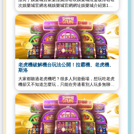
由！這不就是娛樂城換現金的最好例子！線上娛樂城
速響應時間。4.線上德州撲克金流出金速度網站必須
能換現金嗎？當然娛樂城就是打著，現金火速到帳的
允許您輕鬆存入資金並將其提取以進入線上德州撲克
標語在吸引會員，線上娛樂城能不能換現金？答案是
新手玩家們的候選名單。所有網站都提供了很好的支
可以，但是娛樂城的規則就相對的多，有的娛樂城必
付方式選擇，並確保在存款時很容易使用獎金優惠。
須要達到儲值金額幾倍的流水，才會給你換現金。那
網站必須允許您輕鬆存入資金並將其提取以進入線上
相對的有沒有遇到娛樂城不能換現金的狀況！有，大
德州撲克新手玩家們的候選名單。所有網站都提供了
家應該常常聽說，什麼黑網又不出金了！有的惡劣經
很好的支付方式選擇，並確保在存款時很容易使用獎
營者，就會把會員贏錢的金額以各種理由黑掉，更惡
金優惠。5.線上德州撲克優惠活動更多競賽、優惠活
劣的甚至連儲值的金額都不還給你。 線上娛樂城跟
動，彙整情報一次觀覽。資訊最完備，最受博友青睞
娛樂城手遊的差別？如果問小編兩種娛樂城能不能換
的德州撲克大平台。優質線上現金德州撲克遊戲娛樂
現金？小編的答覆是兩者都有機率換不到現金，我們
城真人牌桌超商、轉帳、出入金快速 線上提領火速
先來談談娛樂城手遊跟線上娛樂城的差別在哪！娛樂
到帳首儲1,000送10002021年線上真人現金德州撲克
老虎機破解機台玩法公開！拉霸機、老虎機、
城手遊:遊戲幾乎都是拉霸機或老虎機為主，遊戲缺
斯洛
評價推薦各類線上真人現金德州撲克資訊比較圖，線
乏公平性，通常都是以咬玩家的錢為主而經營的，並
上有名的幾個遊戲網站的情況和優劣勢給線上真人現
大家都聽過老虎機吧？很多人到遊藝場，想玩吃老虎機卻又不知道怎麼玩，只能在旁邊看別人玩多無聊啊！本篇就要介紹如何輕鬆上手玩老虎機，新手必看唷！玩吃角子老虎淵源其實當初並不打算寫這篇文章，我也是幾經思考後，才想把這些年的線上老虎機經驗完整描述出來。我叫，這一切都要從2014年的夏天開始說起，距離現在剛好也4年了，那時候的我還在當兵；有當過兵的人應該也知道，其實在軍中真的挺無聊的，除了操課之外，要嘛割草、擦皮鞋，基本上沒有什麼娛樂。記得有一天下午，剛好在走廊上看到學長（達哥）蹲在角落玩手機遊戲，我好奇上前去看他玩什麼，結果他告訴我說，最近是在玩吃角子老虎，他正在跟朋友忙著分析角子機的玩法攻略。達哥說：吃角子老虎每年的市場規模超過8000億台幣，是一塊大餅，所以他跟朋友們有個團隊在分析吃角子老虎的勝率攻略，印象中他說那個月就已經玩了500萬了，我聽到心想我的媽呀，500萬ㄝ，這不少錢耶！達哥說：你別小看線上角子機，光去年自己就賺了4000多萬，我聽到之後當然很心動，能給我賺了100萬我就很開心了！也就是那次對話開啟了我的線上博弈人生，達哥開始教我如何分析，提高勝率，每一場事後都要做功課，事前的分析說真的，非常的重要，依照我玩到現在的經驗來看，每場勝率早已超過65%，當然除了預測機率很重要之外，下注的網站也非常重要，記得要找信譽良好且合法的線上娛樂城，贏了才能把錢拿回來！基本上我已經玩過超過80家以上的娛樂城，也算從菜鳥變成老手，這些對弈紀錄一一被我記錄在筆記本上，基本上只要找勝率高的吃角子老虎網站，贏面就比一般人高出許多了，好康的我這邊就不藏私，下面是我這幾年在各個角子機網站的輸贏及勝率，將來有機會阿砲再跟大家分享其它的玩法技巧喔！5大吃角子老虎網站推薦如果你是很喜歡玩吃角子老虎的人，可以考慮在線上玩，真的是超級方便而且賺錢的速度很快，因為每一局不到一分鐘就知道結果，加上我()教大家的技巧，相信你會在吃角子老虎網站有滿滿的收穫。另外跟大家分享我()這4年多來，線上玩吃角子老虎的收益紀錄表還有勝率分析，提供給大家參考。娛樂城推薦推薦指數勝率收益(淨賺)HOIN吃角子老虎★★★★★85% $99,368,700HOYA吃角子老虎★★★★★82% $92,678,200線上現金版吃角子老虎★★★★★80% $90,473,800SWAG吃角子老虎★★★★★79%$89,968,900CASH88吃角子老虎★★★★★77%$88,150,700P.SHOIN娛樂城玩家眾多,信用至上可以先優先註冊名稱大彙整Q：為什麼叫吃角子老虎？A：「角子」指錢幣，因賭注中獎率極低，如入虎口有去無回，所以稱「吃角子老虎」。►全名：吃角子老虎。►簡稱：角子機、老虎機、拉霸機、柏青嫂、柏青斯洛。►英文：Slot,Slotmachine.機台介紹引用來源：尊博IGT老虎機進入現金板娛樂城IGT必勝打法機台難度介紹吃角子老虎機★3個圖案相同就中獎複合老虎機★適合新手玩獎勵型複合老虎機★☆每次下注3，中獎時會有額外獎勵多線式老虎機★★可選多條線，只有你選的那條線，你才中獎買多賺多老虎機★★★★讓人迷惑不解的老虎機累積式老虎機★★☆大獎只有下3倍的賭注才可能得到連線吃角子老虎機★★★利用電腦連線，累計每台老虎機的獎金，中獎金額超高高賭注吃角子老虎機★★★★★每次下注500，建議一般人不要玩※中大獎（Jackpot）：機器會五彩燈光&音樂大響，這時你不要離開機器、不碰機台，等賭場的服務人員過來確認獎金是否正確。●更多詳細介紹→2021線上老虎機推薦現金老虎機遊戲推薦 玩法介紹玩每台老虎機的前面都會有說明，當你坐下來玩之前，先讀懂中獎說明再決定是不是自己要玩的機器。要注意以下幾點：1.先看機器的最小下注額。2.下注倍數：1、2、3倍。3.中獎組合：下注1、2、3倍所贏數目的不同。►吃角子老虎機：最簡單、普遍的一種賭法，拉一下手把(或按一下按鈕)，3個圖案相同就中獎。►複合老虎機：「中獎額」和「下注」成正比，適合新手玩。這種老虎機不會因為你每次只投一個硬幣而降低你贏錢時的賠率。例如：出現一行檸檬時，你下注1個硬幣→贏10個硬幣，下注2個硬幣→贏20個硬幣，依此類推。►獎勵型複合老虎機：玩法同上，適合每次想下注3個硬幣的玩家。當你一次投3個硬幣，而且中頭獎時，你會得到額外的獎勵。例如：複合老虎機：下注3個硬幣→贏3000個硬幣。獎勵型複合老虎機：下注3個硬幣→贏10000個硬幣。►多線式老虎機：多條線可以自由選擇，不過只有你選擇了的線中獎，你才中獎。►買多賺多老虎機：讓人迷惑不解的老虎機，每次投一個贏幣激活一條特定的賠線，你需要投三個硬幣才能贏得頭獎。例如：“七姐妹”老虎機：投一個硬幣→出現一行櫻桃你才贏。投二個硬幣，出現一行櫻桃或一行巧克力你才贏。投三個硬幣，三個7出現你才贏得頭獎。如果投一個硬幣而出現三個7，你贏不到任何東西。►累積式老虎機：將玩家投入的錢抽取一定數量放入累積獎金之中，形成巨額獎金。大獎只有下3倍的賭注才可能得到。如果不下三倍的賭注，就不要玩累積式老虎機。►連線吃角子老虎機：利用電腦連線，累計各賭場中的吃角子老虎機的獎金，一但拉中了大獎，常有超高的獎金出現。►高賭注吃角子老虎機：每把下注500元的機器，，這種機器收百元現鈔及信用卡，通常，高賭注吃角子老虎機的贏率比較高，建議一般人勿輕易嘗試，以免傾家蕩產。●更多機台玩法→2021線上老虎機推薦以及娛樂城老虎機推薦平台 Slot攻略密技✬slot機台機率：一般設定有1~6，設定6開獎機率最高，店家通常設定3~4，很少設定5以上，因為不可能知道店家的設定，所以挑選機台要靠經驗。✬開牌機率：機台內的人物動作多的，開牌機率似乎較高。例如:老子有錢-超悟空，悟空摸鼻子沒補銅鐘或再、悟空對決金銀角沒開後，隔了10轉左右，中間靜悄悄(沒動作或補代幣)，——-突然出現！✬出現特定圖案，代表快開牌：常常大頭的話開牌機率較高(當然最好是悟空大頭囉)，尤其要注意三藏大頭，往往三藏大頭後(不管是否補代幣)10幾轉就開牌了。 中獎機率引用來源：你還在找幣商嗎?2021老虎機推薦不需要找幣商直接換現金1:1➊吃角子老虎機器的輸贏是由電腦所控制，所以中獎的機率是由賭場所設定的。➋機器的勝率設定都必須經過公正機構檢定，所以是可相信的。➌機器的線愈多，就越有機會贏錢只是感覺而已，能不能真的贏到錢在選機器時就命中注定了。➍玩一台老虎機，於第6、8、10、12次都沒拉出任何獎時，就換另一台玩。➎如果在同一間遊藝場拉了四台老虎機都不出獎，就換一家玩。➏分散風險，每次下注低額度在不同線比較容易中獎。➐最重要的一點：用固定的錢投注玩，輸掉這些錢後就停手，贏錢時先把本金收起來，再用贏來的錢繼續玩！更多詳細介紹→2021線上老虎機推薦以及娛樂城推薦排名naga 5大吃角子老虎網站推薦如果你是很喜歡玩吃角子老虎的人，可以考慮在線上玩，真的是超級方便而且賺錢的速度很快，因為每一局不到一分鐘就知道結果，加上我()教大家的技巧，相信你會在吃角子老虎網站有滿滿的收穫。另外跟大家分享我()這4年多來，線上玩吃角子老虎的收益紀錄表還有勝率分析，提供給大家參考。娛樂城推薦推薦指數勝率收益(淨賺)HOIN吃角子老虎★★★★★85% $99,368,700HOYA吃角子老虎★★★★★82% $92,678,200線上現金版吃角子老虎★★★★★80% $90,473,800SWAG吃角子老虎★★★★★79%$89,968,900CASH88吃角子老虎★★★★★77%$88,150,700P.SHOIN娛樂城玩家眾多,信用至上可以先優先註冊 娛樂城老虎機推薦玩家推薦指數玩家評價SWAG娛樂城老虎機滿意指數★★★★★滿意指數★★★★★HOIN娛樂城老虎機滿意指數★★★★★滿意指數★★★★★HOYA娛樂城老虎機滿意指數★★★★★滿意指數★★★★★線上現金版娛樂城老虎機滿意指數★★★★★滿意指數★★★★★CASH88娛樂城老虎機滿意指數★★★★★滿意指數★★★★★ 台灣德州撲克賭神JamesChen陳恩寧名言「不研究，投資是賭博；有研究，賭博是投資」。由於網路的普及線上德州撲克（TexasHold’em或稱Hold’em）現已成為風靡全球的撲克遊戲，線上德州撲克顯然在網路博弈世界擁有大片板圖，然而，面對「線上德州撲克賺錢app」、「線上德州撲克現金線上讓你拿」、「線上德州撲克線上現金」等看似大同小異的標語宣傳與娛樂城，全都是「線上德州撲克線上玩」的娛樂城，非常容易讓人迷失在大量的資訊中。它們外觀上看來都很棒，也因此您需要的專業，深入娛樂城就為了提供最真實客觀的評價，並列出10大線上現金德州撲克娛樂城推薦給所有線上現金德州撲克玩家們。因此不論這些線上現金德州撲克玩家身在何處，都可以利用線上娛樂城德州撲克玩到翻。線上現金真人德州撲克怎麼贏!!!哪一家線上娛樂城真人德州撲克最新推薦?如何利用不同下注策略提高線上德州撲克勝率! 2021年真人線上現金德州撲克推薦排行榜 HOIN娛樂城真人線上現金德州撲克連贏過關～最高加送30000！推薦指數：★★★★★★★立即試玩SWAG娛樂城真人線上現金德州撲克連贏過關～最高加送30000！推薦指數：★★★★★★★立即試玩HOYA娛樂城真人線上現金德州撲克連贏/連輸過關～最高加送30000！推薦指數：★★★★★★★立即試玩線上現金版娛樂城真人線上現金德州撲克下注立即返水，最高0.6%推薦指數：★★★★★★★立即試玩CASG88娛樂城一天換一家，多款真人線上現金德州撲克聽供你選擇推薦指數：★★★★★★★立即試玩真人線上現金德州撲克連勝8局以上，最高加贈600%！推薦指數：★★★立即試玩真人線上現金德州撲克過關挑戰賽，最高獎金240000推薦指數：★★★立即試玩一天換一家，多款真人線上現金德州撲克聽供你選擇推薦指數：★★★立即試玩邀請好友一起玩，凡是推薦好友加入並儲值，即可獲得0彩金！推薦指數：★★★立即試玩真人線上現金德州撲克連贏彩金大放送，加碼36888給您！推薦指數：★★★立即試玩首存1000即送500，獨立ku真人娛樂系統！推薦指數：★★★立即試玩百家至尊挑戰賽，彩金高達8888元，每天登入反水最高1.4倍！推薦指數：★★★★立即試玩首存5000送6000?!週週存10000送10000?！推薦指數：★★★立即試玩先來說明對於線上真人現金德州撲克進行評價的幾個要素：對於線上真人現金德州撲克評比的條件大約分成以下五類，接下來就來跟線上真人現金德州撲克新手玩家們談談為什麼以上條件是評選線上真人現金德州撲克的主軸。1.線上德州撲克安全性台灣德州撲克的遊戲基本上是合法的，各大錦標賽早就讓這個項目不再隱於檯面下，然而各大賭博網站受到的監管與法律認證並不一致。所有撲克網站都持有合法認證，並且是128位SSL加密（最強類型的保護措施）。2.線上德州撲克遊戲種類網站必須允許您輕鬆存入資金並將其提取以進入線上德州撲克新手玩家們的候選名單。所有網站都提供了很好的支付方式選擇，並確保在存款時很容易使用獎金優惠。3.線上德州撲克客服線上德州撲克新手玩家們僅推薦能夠提供卓越客戶體驗並有效解決查詢的網站。所有網站都提供快速客訴解決流程，具有多種溝通方式和快速響應時間。4.線上德州撲克金流出金速度網站必須允許您輕鬆存入資金並將其提取以進入線上德州撲克新手玩家們的候選名單。所有網站都提供了很好的支付方式選擇，並確保在存款時很容易使用獎金優惠。網站必須允許您輕鬆存入資金並將其提取以進入線上德州撲克新手玩家們的候選名單。所有網站都提供了很好的支付方式選擇，並確保在存款時很容易使用獎金優惠。5.線上德州撲克優惠活動更多競賽、優惠活動，彙整情報一次觀覽。資訊最完備，最受博友青睞的德州撲克大平台。優質線上現金德州撲克遊戲娛樂城真人牌桌超商、轉帳、出入金快速 線上提領火速到帳首儲1,000送10002021年線上真人現金德州撲克評價推薦各類線上真人現金德州撲克資訊比較圖，線上有名的幾個遊戲網站的情況和優劣勢給線上真人現金德州撲克新手玩家們比較，這樣線上真人現金德州撲克玩家們就知道該選擇哪個線上真人現金德州撲克。 項目HOIN線上真人現金德州撲克SWAG線上真人現金德州撲克HOYA線上真人現金德州撲克線上現金版線上真人現金德州撲克CASH88線上真人現金德州撲克神來也娛樂城線上真人現金德州撲克出金 1:1 1:1 1:1 1:1 1:11:132優惠 多 多 多 多 多少遊戲種類 較多 較多 較多 較多 較多較少風險無無無無無假幣商退水機制 高退水 高退水 高退水 高退水 高退水無退水營運狀況 經營穩定 經營穩定 經營穩定 經營穩定 經營穩定遊戲介面不穩定遊戲回饋 不定時舉辦活動 不定時舉辦活動 不定時舉辦活動 不定時舉辦活動 不定時舉辦活動少活動匯差 無 無 無 無 無132%娛樂城線上真人現金德州撲克 VS博弈線上真人現金德州撲克遊戲刻板觀念，所有線上真人現金德州撲克玩家們都認為博弈線上真人現金德州撲克遊戲網=娛樂城線上真人現金德州撲克？ 但其實認真來說這2個是完全不一樣，現在網路上有上百種博弈線上真人現金德州撲克遊戲網、線上真人現金德州撲克，到底要玩哪個呢？ 以下直接給線上真人現金德州撲克新手玩家們分析建議。✦如果線上真人現金德州撲克新手玩家們只想免費玩、不想儲值，建議線上真人現金德州撲克新手玩家們玩博弈線上真人現金德州撲克遊戲網站，這種通常遊戲種類多，而且部分網站加入會員還能免費得到點數/線上遊戲幣，讓線上真人現金德州撲克新手玩家們體驗各種不同遊戲。✦如果線上真人現金德州撲克新手玩家們想要參加更多的活動，玩的過程並且賺錢，建議線上真人現金德州撲克新手玩家們選擇線上真人現金德州撲克，因為線上真人現金德州撲克的活動層出不窮，比起博奕遊戲更加划算！※下方有十大線上真人現金德州撲克比較推薦，僅供參考。以下分析各大線上真人現金德州撲克勝率以及收益，沒玩過的線上真人現金德州撲克新手玩家們可以考慮在線上玩，真的是超級方便而且賺錢的速度很快，因為每一局不到一分鐘就知道結果，加上以下的分析，相信線上真人現金德州撲克新手玩家們會在線上真人現金德州撲克網站有滿滿的收穫。2021年線上真人現金德州撲克勝率收益表網站推薦指數勝率收益優惠連結HOIN線上真人現金德州撲克★★★★★96%$96,656,676多➤SWAG線上真人現金德州撲克★★★★★96%$96,656,676多➤HOYA線上真人現金德州撲克★★★★★94%$94,464,740多➤線上現金版線上真人現金德州撲克★★★★★92%$92,929,929多➤CASH88線上真人現金德州撲克★★★★★90%$90,751,953多➤通博線上真人現金德州撲克★★☆☆☆56%$35,952,746無➤I88線上真人現金德州撲克★☆☆☆☆45%$28,515,786無➤金合發線上真人現金德州撲克★☆☆☆☆45%$16,515,786無➤KU線上真人現金德州撲克★☆☆☆☆45%$12,515,786無➤海派線上真人現金德州撲克★☆☆☆☆45%$10,515,786無➤線上現金德州撲克7大常見問題線上德州撲克新手玩家可以玩線上現金德州撲克嗎？可以。大量的線上娛樂城提供有各種賭注的現金德州撲克遊戲。有真人荷官的現金德州撲克遊戲嗎？有。如今，您能在網路線上找到許多不同德州撲克版本和變體的真人娛樂城遊戲。有移動版本的現金德州撲克遊戲嗎？有。大部分的線上娛樂城通過使用他們的網站或一個專門的娛樂城app，從而讓您能在移動設備上玩德州撲克。線上德州撲克新手玩家如何知道娛樂城提供的現金德州撲克是安全的？您應該總是在獲得適當的許可證書和信譽良好的線上娛樂城玩現金德州撲克，正如網站所推薦的那些娛樂城。線上德州撲克新手玩家可以玩真人荷官德州撲克嗎？可以，真人荷官德州撲克遊戲在線上娛樂城非常常見–請確保您註冊的娛樂城提供有真人荷官德州撲克。線上德州撲克新手玩家可以玩所有版本的真人荷官德州撲克嗎？答案是根據娛樂城的情況而定，所以您在娛樂城註冊前，必须检查好它是否提供有您想玩的德州撲克版本。線上德州撲克新手玩家可以玩所有版本的真人荷官德州撲克嗎？答案因娛樂城而定，所以你必须在注册前检查你想玩的百家乐版本是否有真人荷官版本真人線上現金德州撲克新手玩法規則線上德州撲克是玩家順序很重要的一種撲克遊戲(後面再介紹)因此一開始通常會先大家抽一張牌比大小(德州撲克不分花色大小，趁機提醒一下)，贏的先當第一次的莊家，莊家並負責發牌(嚴謹一點為了避免作弊行為，也可以以莊家的前兩位洗牌、前一位切牌這樣的方式，不過這一般就各自約定就行了)，遊戲是以順時鐘的方向進行，莊家依序輪換：線上德州撲克遊戲流程洗牌並切牌。本次輪到擔任盲注的玩家下盲注。為每位玩家發兩張底牌。翻牌前喊注。銷一張牌後發出三張公共牌。翻牌圈喊注。銷一張牌後發出一張公共牌（轉牌）。轉牌圈喊注。銷一張牌後發出一張公共牌（河牌）。河牌圈喊注。若有兩家以上未蓋牌則攤牌比大小，依勝負分配總彩金。結束本回合，莊家位置依順時鐘次序移動至下一家進行下一輪。補充：較正式的遊戲或是比賽中，因為要避免玩家作弊(也是為了減少算牌的問題)再發底牌與每一輪公開牌之前，發牌者都要先從牌堆中取出一張牌丟棄不使用，此動作稱為【銷牌】。線上德州撲克的牌型大小說完了基本規則，最重要玩家牌組的大小是如何分大小的我們來看一下由大而小五張牌的大小組合順序如下：1.線上德州撲克同花大順：10,J,Q,K,A組合的同花順2.線上德州撲克 同花順同樣花色的五張順序排組，如有兩人都拿同花順，則以最大牌為相比依據3.線上德州撲克四條台灣也有俗稱鐵支，四張相同點數牌+任一牌4.線上德州撲克葫蘆三張相同點數牌(三條)+兩張相同點數牌(一對)，若有兩人都拿葫蘆，則以三條大小為相比依據5.線上德州撲克同花五張牌都相同花色，若有兩人都拿同花，則以最大牌為相比依據6.線上德州撲克順子五張順序排組，花色不須相同，其中特例是A同時可以做最大牌也可以做最小牌，例如10,J,Q,K,A或是A,2,3,4,5皆可7.線上德州撲克三條三張相同點數牌(三條)8.線上德州撲克兩對牌組中有兩組一對的組合，例如2,2,8,8加上其他任意一張牌，若有兩人都拿兩對，則順序以對子的大小相比，若兩對都相同大小，則最後在比剩下的那張牌(散牌)9.線上德州撲克一對牌組中有一對加上其他任意不成對的三張散牌，若有兩人都拿一對，則先以對子的大小相比，若相同大小則再順序比三張散牌的大小10.線上德州撲克散牌如果以上組合都沒有，那就是比玩家手牌(底牌)中的最大牌，通常也叫作比【高牌】玩對的線上真人現金德州撲克讓線上真人現金德州撲克新手玩家們上天堂~~選對的優惠讓線上真人現金德州撲克新手玩家們賺飽飽~~最新資訊打德州撲克賺現金不藏私!!2021年線上真人現金百家玩家人數排名網站推薦指數評價玩家人數連結HOIN線上真人現金德州撲克★★★★★最高 3,969,909➤SWAG線上真人現金德州撲克★★★★★最高 3,969,909➤HOYA線上真人現金德州撲克 ★★★★★最高 3,368,700➤線上現金版線上真人現金德州撲克★★★★★最高3,121,161 ➤ CASH88線上真人現金德州撲克★★★★★最高2,928,166 ➤ 優質線上現金德州撲克遊戲娛樂城真人牌桌超商、轉帳、出入金快速 線上提領火速到帳首儲1000送1000台灣線上真人現金德州撲克排名-前十大線上真人現金德州撲克第一名：HOIN線上真人現金德州撲克HOIN線上真人現金德州撲克娛樂城博弈界最新的線上真人現金德州撲克，2021年最新推出的娛樂城，新的娛樂城優惠活動真的超級多超敢給優惠，推薦那些老玩家老司機跳槽過來HOIN娛樂城玩，沒玩過線上真人現金德州撲克的新手們，也推薦您可以先玩HOIN線上真人現金德州撲克，一定賺翻天，荷包滿滿滿~~HOIN線上真人現金德州撲克試玩第二名：SWAG線上真人現金德州撲克SWAG線上真人現金德州撲克娛樂城博弈界最新的線上真人現金德州撲克，2021年最新推出的娛樂城，新的娛樂城優惠活動真的超級多超敢給優惠，推薦那些老玩家老司機跳槽過來SWAG娛樂城玩，沒玩過線上真人現金德州撲克的新手們，也推薦您可以先玩SWAG線上真人現金德州撲克，一定賺翻天，荷包滿滿滿~~SWAG線上真人現金德州撲克試玩第三名：HOYA線上真人現金德州撲克HOYA線上真人現金德州撲克博弈界數一數二知名的線上真人現金德州撲克，基本上只要線上真人現金德州撲克玩家們贏，都是正常出金，加上他們家(HOYA線上真人現金德州撲克)，活動真的超級多，優惠更是超敢給，線上真人現金德州撲克新手玩家們沒玩過線上真人現金德州撲克的新手們，推薦線上真人現金德州撲克新手玩家們可以先玩HOYA線上真人現金德州撲克，保證賺飽飽，賺超多錢~~HOYA線上真人現金德州撲克試玩 第四名：線上現金版線上真人現金德州撲克這間線上現金版線上真人現金德州撲克也觀望許久，雖然沒有真的自己玩過，但身邊有不少線上真人現金德州撲克新手玩家們實際體驗後，跟讚不絕口，而且也每次看他們官網的線上真人現金德州撲克新手玩家們優惠真的非常多線上現金版線上真人現金德州撲克試玩第五名：CASH88線上真人現金德州撲克CASH88線上真人現金德州撲克已上市4年，目前出金都很正常，客服態度也很優整體科技風格的網站替整體遊玩體驗加分不少！遊戲種類也很多、尤其推薦線上真人現金德州撲克!CASH88線上真人現金德州撲克試玩第六名：利亨線上真人現金德州撲克利亨線上真人現金德州撲克試玩第七名：金合發線上真人現金德州撲克金合發線上真人現金德州撲克試玩第八名：KU線上真人現金德州撲克KU線上真人現金德州撲克試玩第九名：海派線上真人現金德州撲克海派線上真人現金德州撲克試玩第十名：贏家線上真人現金德州撲克贏家線上真人現金德州撲克試玩真人線上現金德州撲克娛樂城破解10大攻略1.放盲注與否一開始玩撲克，最常犯的一定就是這一條，很多新手，包含我自己，覺得知道牌面的大小後，就懵懵懂懂下場去玩，結果也不知道什麼時候要放盲注，看到別人放，自己也放。可以看到下圖中有一個紅桃的按鈕位選手叫做BUTTUN，在BUTTUN左邊的兩家(小盲、大盲)，是一開始還沒發牌前一定要放錢的人，其他是可以看牌在決定要不要玩喔！當然這是針對錦標賽的一種標準玩法，後續也有衍伸很多複雜的玩法，例如爭按鈕位之類的比賽。不過，針對新手先懂這個就很重要了，下次不要傻呼呼一下場就放錢了。2.每次加注的大小懂得加注的大小，也是一個不容易露出撲克新手馬腳的方法。正常一個原則，少CALL，多RAISE，因為撲克當中，假使你不是拿對子，拿任一兩張，擊中對子的機率FLOP(三張開牌時)只有32.43%會中牌，還不一定是中頂對。所以，你每一把都只有CALL打算看三張再動作，第一可能被人加注，第二你可能看完三張又乖乖地FOLD牌，很少能讓你稱心如願中頂對或兩對的，當你一圈中不停地只使用平Call，小心當了CallCall魚。撲克比賽加注的原則，想要加注，要記得以倍數為單位，在無限注牌桌上，加注的金額，至少要是上一位玩家的下注金額的倍數。例如，上一個玩家下注50，你想要加注，就必須下至少100，你也可以下110、160、120、600等等，只要是超過一個倍數以上，都可以隨意你下，你也可以選擇ALLIN。如果不加注，你可以選擇平扣或是蓋牌FOLD捨棄這手牌。3.有牌在手，不能提早離坐/在還沒有輪到自己提前丟牌既然稱為比賽，自然會有些規則是必須要遵守的。就算你在後面位置，看了牌決定不玩，也不能把牌提前丟出，或是放在你的位置等DEALER收走。通常比賽第一次發生是警告，第二次開始，就會有禁看手牌的風險在，例如下一把你不能玩，嚴重者，一圈不能玩，所以比賽一定要小心，不要不小心陷入。4.桌上不可放手機有人把手機放在黑色橡膠檯面上，這樣是可以的，但是不能夠把手機放在籌碼旁邊，或是牌桌上。雖然這項好像沒有懲罰，但是通常dealer看到還是會念一下請你改放其他地方。5.原來ALLIN和最後一個bet的人一定要開牌(台灣，美國現金桌不在此規範)在比錦標賽，跟現金桌不同，為了讓牌桌具有公平原則，怕大家過碼等…多重因素考量，如果任一方Alli
且在星幣買賣時還有被星城幣商詐騙的風險！並且要
金德州撲克新手玩家們比較，這樣線上真人現金德州
投訴找不到管道甚至客服也沒有！真的要用娛樂城裡
撲克玩家們就知道該選擇哪個線上真人現金德州撲
面的幣換現金還必須找對買家，才有可能會賺
克。 項目HOIN線上真人現金德州撲克SWAG線上真
錢！ 線上娛樂城:遊戲多樣化，比賽都有官方數據可
人現金德州撲克HOYA線上真人現金德州撲克線上現
以查證，絕對沒辦法做假比賽結果，擁有24小時客服
金版線上真人現金德州撲克CASH88線上真人現金德
全天待命為您服務，娛樂城換現金只有個一窗口，不
州撲克神來也娛樂城線上真人現金德州撲克出
用擔心會不會受騙！可以說找對線上娛樂城就不用擔
金 1:1 1:1 1:1 1:1 1:11:132優惠 多 多 多 多 多少遊
心有被騙甚至遊戲都是怎麼玩怎麼輸！也毫無證據可
戲種類 較多 較多 較多 較多 較多較少風險無無無無
以證明遊戲做假！娛樂城比較表 項目HOIN娛樂城(好
無假幣商退水機制 高退水 高退水 高退水 高退水 高
贏)包你發娛樂城豪神娛樂城星城Online出
退水無退水營運狀況 經營穩定 經營穩定 經營穩定 經