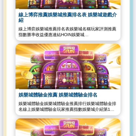
摸，讓連莊的對家來努力跟旺家拼，連莊的上家就要
盯牌打，連莊的下家就要餵養下家來養敵殺敵，三家
聯手把莊家拉下。三、手牌有四張大字不槓不槓?手
線上博弈推薦娛樂城推薦排名表 娛樂城遊戲介
牌有四張大字不槓不槓?這就要看狀況了因為聽牌狀
紹
況除外，手氣不好時，有四張大字牌不一定要槓，可
線上博弈娛樂城推薦排名表娛樂城名稱玩家評測推薦指數勝率收益優惠連結HOIN娛樂城★★★★★96%$98,368,700✔➤HOYA娛樂城★★★★★92%$88,573,700✔➤SWAG娛樂城★★★★★89%$86,873,500✔➤線上現金版娛樂城★★★★★87%$85,952,746✔➤CASH88娛樂城★★★★☆82%$80,775,786✔➤ST娛樂城★★★★☆70%$7,815,186✔➤PTT娛樂城★★★☆☆69%$7,419,186✔➤伊莉娛樂城★★★☆☆86%$7,255,196✔➤JKF娛樂城★★★☆☆87%$6,111,666✔➤Dcard娛樂城★★☆☆☆51%$3,515,186✔➤CQ女神娛樂城★★☆☆☆41%$1,515,186✔➤大多數人應該都有玩博弈遊戲的經驗，不論是線上賭場還是實體賭場，博弈遊戲都很吸引人。由於線上賭博的便利，讓更多人傾向於在網路賭博。開發全方位線上賭場，提供玩家最優質的遊戲環境。線上賭博最讓人憂慮的是個資和資金安全，確保玩家權益，應聘專業藝術團隊，使用高端保密技術，將玩家的資料都鎖在伺服器內，保證玩家的資料安全。玩線上賭場最棒的就是可以隨時隨地遊戲，只要行動裝置有網路訊號，不論身在何處，24小時都可以進行博弈遊戲。可以使用的儲值方式除了現金轉帳，還有超商序號繳費，近年更增加了信用卡的儲值方式。在數位化的時代，許多消費、娛樂行為已逐漸轉移至網路，現在的網路速度很快，不論身在何處，隨時都可以進行網路賭博。只需要動動手指就可以把現金變點數開始網路博弈。更重要的是，網路賭博不用害怕被別人知道，在線上娛樂城玩是非常有隱私權的，只要你不說，親朋好友都不會知道。娛樂城優惠選擇多樣化，除了首儲、二儲、週週反水，還有提供週末存款優惠、好禮五選一可以領取實體禮物呢!以上優渥的條件，非常推薦大家到任你博娛樂城註冊。線上賭博賺錢是真的？線上賭博賺錢到底是不是可行的賺錢管道呢？這點相信是許多娛樂城玩家相當關注的一點。根據許多真實例子來看，的確有不少人成功利用線上賭博贏得錢財，但大多都只是暫時的獲利，賭博有輸有贏是眾所皆知的事實，而真正的在「線上賭博賺錢」則是要長期的都保持著贏錢的情況，雖然這樣的機率是比較少的，但若是能夠好好搭配各種娛樂城優惠，就會有比較大的希望！2021/9月最新線上博弈資訊一轉眼2021年又來到了年中，今年受到疫情的肆虐，在三級警戒之下大家紛紛待在家防疫，各大娛樂城為此也都推出相應的優惠活動，希望可以陪各位玩家共度這段在家守護的時光，其中不少娛樂城因應端午佳節，推出端午期間限定的娛樂城優惠，不乏超值反水或是各種儲值回饋，都是玩家們度過節日的優質選擇。線上博弈如何玩才划算？選擇會出金的正當娛樂城才是最重要的一點，接著就是看看娛樂城反水、優惠內容是否合理且划算，太過超值的優惠也要小心，有可能是詐騙集團的陷阱，在這邊分享給各位賭友！百家樂貴族的百家樂從占卜牌起家，相傳從伊特魯里亞人的古老祈禱儀式作為起始，百家樂從義大利走過好幾個世紀，最終在15世紀進入法國的貴族圈，濃厚的貴族風格與時尚底蘊，讓百家樂歷久不衰，發展出多個版本。由莊家與閒家的撲克牌組內容及勝負結果做為下注對象，它是古老的紙牌遊戲，規則跟玩法卻不斷的更新走得更遠。13支華族的13支撲克牌起源眾說紛紜，其中流傳甚廣的就是唐朝宮廷傳出的葉子戲，也有認為是印度女神的化身或者是神秘的塔羅牌占卜學，但不管源於何處，我們可以確定的是13支確實是華人的產物，也被稱為中國撲克。玩家將取得的十三張牌分成三組，分別丟出比較大小，此遊戲最重要的在於對牌組熟悉度、邏輯推理與排列技巧，港片中常出現經典必贏牌組題足見其精彩絕倫之處。21點黑傑克的21點起源於十七世紀的法國賭場，最經典的名字反而來自美國的獎金制度，只要你擁有黑桃A+黑牌J的對牌，「blackjack」會讓你更有利！在21點的限度內要牌，讓自己的牌組點數最高即為贏家，簡單而經典，刺激度卻是滿分，它的魅力足以讓真人真事拍成經典電影──「決勝21點」，您是否也覺得躍躍欲試呢？老虎機老虎機由於中獎率低總是如入虎口一般的有去無回，吃角子老虎機這個經典名稱因應而生，距離問世不過百年，大家很難想像攻克各家賭場的老虎機。起始於舊金山的小機械店，獨屬於酒鬼們為了多兌一杯免費啤酒的小遊戲，而現在伴隨經典的背景音效，老虎機早已是賭場裡面最經典的一道風景。詹姆斯龐德的撲克自從ChrisMoneymaker先生贏得2003年WSP主賽事後，撲克世界已經走出了煙熏火燎的密室，成為全球很多人的消遣。多虧了網路，撲克遊戲可以24小時不間斷地進行。撲克網站如雨後春筍般出現，建立一個帳戶開始玩是非常容易的，與CES遊戲不同的是，你是和來自世界各地的真人打牌。至尊皇帝的牌九相傳從秦朝時代的萬里長城同歲，走過多個朝代興衰的牌九，是中國最經典的骨牌遊戲，以牌出九的數字為目的因而得名。先將對牌兩兩組合後再以比大小計成敗，其中最有趣的在於牌組的名稱，從最大的至尊寶(皇帝)、雙天、天王、地王、天高九、地高九等等，您究竟會拿到什麼樣的牌組呢？快來看看我們提供的規則與技巧整理，挖掘它的樂趣吧！骰寶遠征軍的花旗骰花旗骰別稱雙骰，在那十字軍東征戰火紛飛的年代，蒂爾的威廉爵士為東騎士們發明的小小調劑，到二戰時期經過士兵改良──至少不再以豬蹄跟盾牌當工具──後由法國傳至美國相當盛行，擁有多種玩法。由於是以擲出的點數總合分勝負，節奏明快、玩家更是興致昂然，甚至玩到上癮！也因此花旗骰的賭桌往往會是賭場最吵雜激動的一角，又因為玩家勝率較其他遊戲高，一回合接著一回合，被認為是玩得最過癮的賭博遊戲。線上輪盤數學家的輪盤最經典的黑白賭場電影──百萬殺人遊戲，描述著用輪盤賭命的驚險劇情，讓它獲得了多個電影獎的殊榮。輪盤上的紅黑格子與數字，決定了你今晚的命運。有趣的是，輪盤其實是數學家不來是研究意外的產物，從永動機原理得到啟發而設立，而直到現代，甚至還出現了多個針對輪盤軌跡預測的正式研究論文，但不管如何這個好上手的遊戲，絕對可以讓你的心跟著那小珠子忐忑地跳動。六合彩精彩賓果六合彩其後台灣的大家樂組頭引進六合彩的玩法，號碼增至一百個（一至一百），而對獎的號碼是採用香港六合彩開獎號碼的重新組合，使台灣的金錢遊戲日益盛行。香港唯一的線上彩票怎麼能錯過六合彩？為政府許可的合法賭博之一。透過六合彩網上賭場也能享受下注六合彩的快感。玩線上六合彩遊戲也是一個很好的方式來贏得一些機會，且它也是很好的樂趣，容易掌握。台灣德州撲克賭神JamesChen陳恩寧名言「不研究，投資是賭博；有研究，賭博是投資」。由於網路的普及線上德州撲克（TexasHold’em或稱Hold’em）現已成為風靡全球的撲克遊戲，線上德州撲克顯然在網路博弈世界擁有大片板圖，然而，面對「線上德州撲克賺錢app」、「線上德州撲克現金線上讓你拿」、「線上德州撲克線上現金」等看似大同小異的標語宣傳與娛樂城，全都是「線上德州撲克線上玩」的娛樂城，非常容易讓人迷失在大量的資訊中。它們外觀上看來都很棒，也因此您需要的專業，深入娛樂城就為了提供最真實客觀的評價，並列出10大線上現金德州撲克娛樂城推薦給所有線上現金德州撲克玩家們。因此不論這些線上現金德州撲克玩家身在何處，都可以利用線上娛樂城德州撲克玩到翻。線上現金真人德州撲克怎麼贏!!!哪一家線上娛樂城真人德州撲克最新推薦?如何利用不同下注策略提高線上德州撲克勝率! 2021年真人線上現金德州撲克推薦排行榜 HOIN娛樂城真人線上現金德州撲克連贏過關～最高加送30000！推薦指數：★★★★★★★立即試玩SWAG娛樂城真人線上現金德州撲克連贏過關～最高加送30000！推薦指數：★★★★★★★立即試玩HOYA娛樂城真人線上現金德州撲克連贏/連輸過關～最高加送30000！推薦指數：★★★★★★★立即試玩線上現金版娛樂城真人線上現金德州撲克下注立即返水，最高0.6%推薦指數：★★★★★★★立即試玩CASG88娛樂城一天換一家，多款真人線上現金德州撲克聽供你選擇推薦指數：★★★★★★★立即試玩真人線上現金德州撲克連勝8局以上，最高加贈600%！推薦指數：★★★立即試玩真人線上現金德州撲克過關挑戰賽，最高獎金240000推薦指數：★★★立即試玩一天換一家，多款真人線上現金德州撲克聽供你選擇推薦指數：★★★立即試玩邀請好友一起玩，凡是推薦好友加入並儲值，即可獲得0彩金！推薦指數：★★★立即試玩真人線上現金德州撲克連贏彩金大放送，加碼36888給您！推薦指數：★★★立即試玩首存1000即送500，獨立ku真人娛樂系統！推薦指數：★★★立即試玩百家至尊挑戰賽，彩金高達8888元，每天登入反水最高1.4倍！推薦指數：★★★★立即試玩首存5000送6000?!週週存10000送10000?！推薦指數：★★★立即試玩先來說明對於線上真人現金德州撲克進行評價的幾個要素：對於線上真人現金德州撲克評比的條件大約分成以下五類，接下來就來跟線上真人現金德州撲克新手玩家們談談為什麼以上條件是評選線上真人現金德州撲克的主軸。1.線上德州撲克安全性台灣德州撲克的遊戲基本上是合法的，各大錦標賽早就讓這個項目不再隱於檯面下，然而各大賭博網站受到的監管與法律認證並不一致。所有撲克網站都持有合法認證，並且是128位SSL加密（最強類型的保護措施）。2.線上德州撲克遊戲種類網站必須允許您輕鬆存入資金並將其提取以進入線上德州撲克新手玩家們的候選名單。所有網站都提供了很好的支付方式選擇，並確保在存款時很容易使用獎金優惠。3.線上德州撲克客服線上德州撲克新手玩家們僅推薦能夠提供卓越客戶體驗並有效解決查詢的網站。所有網站都提供快速客訴解決流程，具有多種溝通方式和快速響應時間。4.線上德州撲克金流出金速度網站必須允許您輕鬆存入資金並將其提取以進入線上德州撲克新手玩家們的候選名單。所有網站都提供了很好的支付方式選擇，並確保在存款時很容易使用獎金優惠。網站必須允許您輕鬆存入資金並將其提取以進入線上德州撲克新手玩家們的候選名單。所有網站都提供了很好的支付方式選擇，並確保在存款時很容易使用獎金優惠。5.線上德州撲克優惠活動更多競賽、優惠活動，彙整情報一次觀覽。資訊最完備，最受博友青睞的德州撲克大平台。優質線上現金德州撲克遊戲娛樂城真人牌桌超商、轉帳、出入金快速 線上提領火速到帳首儲1,000送10002021年線上真人現金德州撲克評價推薦各類線上真人現金德州撲克資訊比較圖，線上有名的幾個遊戲網站的情況和優劣勢給線上真人現金德州撲克新手玩家們比較，這樣線上真人現金德州撲克玩家們就知道該選擇哪個線上真人現金德州撲克。 項目HOIN線上真人現金德州撲克SWAG線上真人現金德州撲克HOYA線上真人現金德州撲克線上現金版線上真人現金德州撲克CASH88線上真人現金德州撲克神來也娛樂城線上真人現金德州撲克出金 1:1 1:1 1:1 1:1 1:11:132優惠 多 多 多 多 多少遊戲種類 較多 較多 較多 較多 較多較少風險無無無無無假幣商退水機制 高退水 高退水 高退水 高退水 高退水無退水營運狀況 經營穩定 經營穩定 經營穩定 經營穩定 經營穩定遊戲介面不穩定遊戲回饋 不定時舉辦活動 不定時舉辦活動 不定時舉辦活動 不定時舉辦活動 不定時舉辦活動少活動匯差 無 無 無 無 無132%娛樂城線上真人現金德州撲克 VS博弈線上真人現金德州撲克遊戲刻板觀念，所有線上真人現金德州撲克玩家們都認為博弈線上真人現金德州撲克遊戲網=娛樂城線上真人現金德州撲克？ 但其實認真來說這2個是完全不一樣，現在網路上有上百種博弈線上真人現金德州撲克遊戲網、線上真人現金德州撲克，到底要玩哪個呢？ 以下直接給線上真人現金德州撲克新手玩家們分析建議。✦如果線上真人現金德州撲克新手玩家們只想免費玩、不想儲值，建議線上真人現金德州撲克新手玩家們玩博弈線上真人現金德州撲克遊戲網站，這種通常遊戲種類多，而且部分網站加入會員還能免費得到點數/線上遊戲幣，讓線上真人現金德州撲克新手玩家們體驗各種不同遊戲。✦如果線上真人現金德州撲克新手玩家們想要參加更多的活動，玩的過程並且賺錢，建議線上真人現金德州撲克新手玩家們選擇線上真人現金德州撲克，因為線上真人現金德州撲克的活動層出不窮，比起博奕遊戲更加划算！※下方有十大線上真人現金德州撲克比較推薦，僅供參考。以下分析各大線上真人現金德州撲克勝率以及收益，沒玩過的線上真人現金德州撲克新手玩家們可以考慮在線上玩，真的是超級方便而且賺錢的速度很快，因為每一局不到一分鐘就知道結果，加上以下的分析，相信線上真人現金德州撲克新手玩家們會在線上真人現金德州撲克網站有滿滿的收穫。2021年線上真人現金德州撲克勝率收益表網站推薦指數勝率收益優惠連結HOIN線上真人現金德州撲克★★★★★96%$96,656,676多➤SWAG線上真人現金德州撲克★★★★★96%$96,656,676多➤HOYA線上真人現金德州撲克★★★★★94%$94,464,740多➤線上現金版線上真人現金德州撲克★★★★★92%$92,929,929多➤CASH88線上真人現金德州撲克★★★★★90%$90,751,953多➤通博線上真人現金德州撲克★★☆☆☆56%$35,952,746無➤I88線上真人現金德州撲克★☆☆☆☆45%$28,515,786無➤金合發線上真人現金德州撲克★☆☆☆☆45%$16,515,786無➤KU線上真人現金德州撲克★☆☆☆☆45%$12,515,786無➤海派線上真人現金德州撲克★☆☆☆☆45%$10,515,786無➤線上現金德州撲克7大常見問題線上德州撲克新手玩家可以玩線上現金德州撲克嗎？可以。大量的線上娛樂城提供有各種賭注的現金德州撲克遊戲。有真人荷官的現金德州撲克遊戲嗎？有。如今，您能在網路線上找到許多不同德州撲克版本和變體的真人娛樂城遊戲。有移動版本的現金德州撲克遊戲嗎？有。大部分的線上娛樂城通過使用他們的網站或一個專門的娛樂城app，從而讓您能在移動設備上玩德州撲克。線上德州撲克新手玩家如何知道娛樂城提供的現金德州撲克是安全的？您應該總是在獲得適當的許可證書和信譽良好的線上娛樂城玩現金德州撲克，正如網站所推薦的那些娛樂城。線上德州撲克新手玩家可以玩真人荷官德州撲克嗎？可以，真人荷官德州撲克遊戲在線上娛樂城非常常見–請確保您註冊的娛樂城提供有真人荷官德州撲克。線上德州撲克新手玩家可以玩所有版本的真人荷官德州撲克嗎？答案是根據娛樂城的情況而定，所以您在娛樂城註冊前，必须检查好它是否提供有您想玩的德州撲克版本。線上德州撲克新手玩家可以玩所有版本的真人荷官德州撲克嗎？答案因娛樂城而定，所以你必须在注册前检查你想玩的百家乐版本是否有真人荷官版本真人線上現金德州撲克新手玩法規則線上德州撲克是玩家順序很重要的一種撲克遊戲(後面再介紹)因此一開始通常會先大家抽一張牌比大小(德州撲克不分花色大小，趁機提醒一下)，贏的先當第一次的莊家，莊家並負責發牌(嚴謹一點為了避免作弊行為，也可以以莊家的前兩位洗牌、前一位切牌這樣的方式，不過這一般就各自約定就行了)，遊戲是以順時鐘的方向進行，莊家依序輪換：線上德州撲克遊戲流程洗牌並切牌。本次輪到擔任盲注的玩家下盲注。為每位玩家發兩張底牌。翻牌前喊注。銷一張牌後發出三張公共牌。翻牌圈喊注。銷一張牌後發出一張公共牌（轉牌）。轉牌圈喊注。銷一張牌後發出一張公共牌（河牌）。河牌圈喊注。若有兩家以上未蓋牌則攤牌比大小，依勝負分配總彩金。結束本回合，莊家位置依順時鐘次序移動至下一家進行下一輪。補充：較正式的遊戲或是比賽中，因為要避免玩家作弊(也是為了減少算牌的問題)再發底牌與每一輪公開牌之前，發牌者都要先從牌堆中取出一張牌丟棄不使用，此動作稱為【銷牌】。線上德州撲克的牌型大小說完了基本規則，最重要玩家牌組的大小是如何分大小的我們來看一下由大而小五張牌的大小組合順序如下：1.線上德州撲克同花大順：10,J,Q,K,A組合的同花順2.線上德州撲克 同花順同樣花色的五張順序排組，如有兩人都拿同花順，則以最大牌為相比依據3.線上德州撲克四條台灣也有俗稱鐵支，四張相同點數牌+任一牌4.線上德州撲克葫蘆三張相同點數牌(三條)+兩張相同點數牌(一對)，若有兩人都拿葫蘆，則以三條大小為相比依據5.線上德州撲克同花五張牌都相同花色，若有兩人都拿同花，則以最大牌為相比依據6.線上德州撲克順子五張順序排組，花色不須相同，其中特例是A同時可以做最大牌也可以做最小牌，例如10,J,Q,K,A或是A,2,3,4,5皆可7.線上德州撲克三條三張相同點數牌(三條)8.線上德州撲克兩對牌組中有兩組一對的組合，例如2,2,8,8加上其他任意一張牌，若有兩人都拿兩對，則順序以對子的大小相比，若兩對都相同大小，則最後在比剩下的那張牌(散牌)9.線上德州撲克一對牌組中有一對加上其他任意不成對的三張散牌，若有兩人都拿一對，則先以對子的大小相比，若相同大小則再順序比三張散牌的大小10.線上德州撲克散牌如果以上組合都沒有，那就是比玩家手牌(底牌)中的最大牌，通常也叫作比【高牌】玩對的線上真人現金德州撲克讓線上真人現金德州撲克新手玩家們上天堂~~選對的優惠讓線上真人現金德州撲克新手玩家們賺飽飽~~最新資訊打德州撲克賺現金不藏私!!2021年線上真人現金百家玩家人數排名網站推薦指數評價玩家人數連結HOIN線上真人現金德州撲克★★★★★最高 3,969,909➤SWAG線上真人現金德州撲克★★★★★最高 3,969,909➤HOYA線上真人現金德州撲克 ★★★★★最高 3,368,700➤線上現金版線上真人現金德州撲克★★★★★最高3,121,161 ➤ CASH88線上真人現金德州撲克★★★★★最高2,928,166 ➤ 優質線上現金德州撲克遊戲娛樂城真人牌桌超商、轉帳、出入金快速 線上提領火速到帳首儲1000送1000台灣線上真人現金德州撲克排名-前十大線上真人現金德州撲克第一名：HOIN線上真人現金德州撲克HOIN線上真人現金德州撲克娛樂城博弈界最新的線上真人現金德州撲克，2021年最新推出的娛樂城，新的娛樂城優惠活動真的超級多超敢給優惠，推薦那些老玩家老司機跳槽過來HOIN娛樂城玩，沒玩過線上真人現金德州撲克的新手們，也推薦您可以先玩HOIN線上真人現金德州撲克，一定賺翻天，荷包滿滿滿~~HOIN線上真人現金德州撲克試玩第二名：SWAG線上真人現金德州撲克SWAG線上真人現金德州撲克娛樂城博弈界最新的線上真人現金德州撲克，2021年最新推出的娛樂城，新的娛樂城優惠活動真的超級多超敢給優惠，推薦那些老玩家老司機跳槽過來SWAG娛樂城玩，沒玩過線上真人現金德州撲克的新手們，也推薦您可以先玩SWAG線上真人現金德州撲克，一定賺翻天，荷包滿滿滿~~SWAG線上真人現金德州撲克試玩第三名：HOYA線上真人現金德州撲克HOYA線上真人現金德州撲克博弈界數一數二知名的線上真人現金德州撲克，基本上只要線上真人現金德州撲克玩家們贏，都是正常出金，加上他們家(HOYA線上真人現金德州撲克)，活動真的超級多，優惠更是超敢給，線上真人現金德州撲克新手玩家們沒玩過線上真人現金德州撲克的新手們，推薦線上真人現金德州撲克新手玩家們可以先玩HOYA線上真人現金德州撲克，保證賺飽飽，賺超多錢~~HOYA線上真人現金德州撲克試玩 第四名：線上現金版線上真人現金德州撲克這間線上現金版線上真人現金德州撲克也觀望許久，雖然沒有真的自己玩過，但身邊有不少線上真人現金德州撲克新手玩家們實際體驗後，跟讚不絕口，而且也每次看他們官網的線上真人現金德州撲克新手玩家們優惠真的非常多線上現金版線上真人現金德州撲克試玩第五名：CASH88線上真人現金德州撲克CASH88線上真人現金德州撲克已上市4年，目前出金都很正常，客服態度也很優整體科技風格的網站替整體遊玩體驗加分不少！遊戲種類也很多、尤其推薦線上真人現金德州撲克!CASH88線上真人現金德州撲克試玩第六名：利亨線上真人現金德州撲克利亨線上真人現金德州撲克試玩第七名：金合發線上真人現金德州撲克金合發線上真人現金德州撲克試玩第八名：KU線上真人現金德州撲克KU線上真人現金德州撲克試玩第九名：海派線上真人現金德州撲克海派線上真人現金德州撲克試玩第十名：贏家線上真人現金德州撲克贏家線上真人現金德州撲克試玩真人線上現金德州撲克娛樂城破解10大攻略1.放盲注與否一開始玩撲克，最常犯的一定就是這一條，很多新手，包含我自己，覺得知道牌面的大小後，就懵懵懂懂下場去玩，結果也不知道什麼時候要放盲注，看到別人放，自己也放。可以看到下圖中有一個紅桃的按鈕位選手叫做BUTTUN，在BUTTUN左邊的兩家(小盲、大盲)，是一開始還沒發牌前一定要放錢的人，其他是可以看牌在決定要不要玩喔！當然這是針對錦標賽的一種標準玩法，後續也有衍伸很多複雜的玩法，例如爭按鈕位之類的比賽。不過，針對新手先懂這個就很重要了，下次不要傻呼呼一下場就放錢了。2.每次加注的大小懂得加注的大小，也是一個不容易露出撲克新手馬腳的方法。正常一個原則，少CALL，多RAISE，因為撲克當中，假使你不是拿對子，拿任一兩張，擊中對子的機率FLOP(三張開牌時)只有32.43%會中牌，還不一定是中頂對。所以，你每一把都只有CALL打算看三張再動作，第一可能被人加注，第二你可能看完三張又乖乖地FOLD牌，很少能讓你稱心如願中頂對或兩對的，當你一圈中不停地只使用平Call，小心當了CallCall魚。撲克比賽加注的原則，想要加注，要記得以倍數為單位，在無限注牌桌上，加注的金額，至少要是上一位玩家的下注金額的倍數。例如，上一個玩家下注50，你想要加注，就必須下至少100，你也可以下110、160、120、600等等，只要是超過一個倍數以上，都可以隨意你下，你也可以選擇ALLIN。如果不加注，你可以選擇平扣或是蓋牌FOLD捨棄這手牌。3.有牌在手，不能提早離坐/在還沒有輪到自己提前丟牌既然稱為比賽，自然會有些規則是必須要遵守的。就算你在後面位置，看了牌決定不玩，也不能把牌提前丟出，或是放在你的位置等DEALER收走。通常比賽第一次發生是警告，第二次開始，就會有禁看手牌的風險在，例如下一把你不能玩，嚴重者，一圈不能玩，所以比賽一定要小心，不要不小心陷入。4.桌上不可放手機有人把手機放在黑色橡膠檯面上，這樣是可以的，但是不能夠把手機放在籌碼旁邊，或是牌桌上。雖然這項好像沒有懲罰，但是通常dealer看到還是會念一下請你改放其他地方。5.原來ALLIN和最後一個bet的人一定要開牌(台灣，美國現金桌不在此規範)在比錦標賽，跟現金桌不同，為了讓牌桌具有公平原則，怕大家過碼等…多重因素考量，如果任一方Allin(梭哈)，是Allin當下就要開牌，以及如果你想Bluff(詐唬)別人，但是你是在後位，你在turn(轉 牌，也就是第四張開牌)打了最後一發，到了river(和牌，第五張開牌)時，一般撲克是前位要先開牌，但是，如果情況是你是最後Bet的那方，對方可以要求，你也要開牌或是先開牌。所以這也是一個新手常犯的錯，以為一定要每一把開牌，前位開的牌明明已經秀出比你大了，你還又秀出你的牌給大家看….讓大家知道的你range，是不需要的喔！6.不可以超過兩人池時，猜測別人牌在牌桌上是可以講話的，但是有些時候不可以多說話，像是多人池的時候，你不可以公然猜其他幾家拿的牌，但是如果只有兩家，你可以話術對方，只要不要直接講到自己拿什麼，你可以跟別人暗示測試他的牌力，給別人決定要不要Call你，也算是現場Live錦標賽的一門技巧。7.自以為聰明，有人打150，你丟出650想Call給Dealer找錢在撲克錦標賽中，不需要所謂的幫人家先算好，剛剛好的找的錢。當別人丟一顆，你什麼都沒說，丟出兩個碼，那就是raise了。也不建議先講完話後，再丟650，想說找個500。因為可能有些不專心的人誤解你的意思，還要解釋，不如就丟一個200讓他找50吧！8.碼不小心丟太快，只有一個籌碼進去POT中這點太多人犯過了，不只是新手，有些玩很久的人，也會不小心失誤，一次拿一疊的碼，但是動作上分批下碼，導致只有第一次進池內的被算有效的加注籌碼。撲克比賽你要加注時，可以選擇先用喊的說raise及其金額；也可以不要
以留在牌組裡裡當安全牌使用，因為打掉一張仍為一
坎，不影響進牌，還可以安全度過這一回。摸到生張
都沒人打過，可能會放槍的牌，機率還說還滿大的，
因為字的牌型也是有人會等的。若該局選擇下車不玩
了，可繼續當安全牌打，一種聰明又自保的模式。線
上麻將網站玩家推薦指數勝率收益優惠連結SWAG娛
樂城★★★★★96%$98,368,700✔➤HOIN娛樂城
★★★★★92%$88,573,700✔➤線上現金版娛樂城
★★★★★89%$86,873,500✔➤HOYA娛樂城
★★★★★87%$85,952,746✔➤CASH88娛樂城
★★★★☆82%$80,515,786✔➤ 台灣德州撲克賭神
JamesChen陳恩寧名言「不研究，投資是賭博；有
娛樂城體驗金推薦 娛樂城體驗金排名
研究，賭博是投資」。由於網路的普及線上德州撲克
娛樂城體驗金娛樂城體驗金推薦排行娛樂城體驗金排名線上娛樂城體驗金玩家推薦指數娛樂城介紹第1名HOIN娛樂城體驗金★★★★★➤第2名SWAG娛樂城官網體驗金★★★★★➤第2名HOYA娛樂城官網體驗金★★★★★➤第4名線上現金版娛樂城官網體驗金★★★★★➤第5名CASH88娛樂城官網體驗金★★★★★➤第6名九州娛樂城官網體驗金★★★★➤第7名THA娛樂城官網體驗金★★★★➤第8名LEO娛樂城官網體驗金★★★★➤第9名99娛樂城體驗金★★★★➤第10名伊莉娛樂城官網★★★➤收集全台娛樂城資訊多達500間，統整全部資料包含正常出金娛樂城、體驗金多寡、詐騙娛樂城、優惠豐富程度、黑網娛樂城、娛樂玩家評價等等資訊….統整出以下娛樂城體驗金是推薦大家領取的，掛保證只要您是正常的方式完以下娛樂城，絕對是正常出金的。祝福您有一個美好的體驗。第一名：線上現金版娛樂城線上現金版娛樂城試玩第二名：HOYA娛樂城HOYA娛樂城試玩第三名：HOIN娛樂城HOIN娛樂城試玩第四名：SWAG娛樂城SWAG娛樂城試玩第五名：CASH88娛樂城CASH88娛樂城試玩收集許多資料，利用大數據分析娛樂城體驗金。基本上如果要靠玩娛樂城賺錢，只能玩HOYA娛樂城。娛樂城體驗金幾乎是每一間娛樂城都會提供，不同的是提供的體驗金金額，有的200有的500，甚至有些體驗金表面很好領，實際上要贏到指定的金額才能領….我們列出體驗金排行榜給各位，是大家公認體驗金必領的娛樂城！娛樂城體驗金最優質排名名次網站推薦指數客服出金速度優惠第一名HOYA娛樂城體驗金★★★★★★極優極快極多第二名HOIN娛樂城體驗金★★★★★優快多第三名線上現金版娛樂城體驗金★★★★★優快多第四名SWAG娛樂城體驗金★★★★★優快多第五名CASH88娛樂城體驗金★★★★★優快多【體驗金】娛樂城體驗金領取，十大排行榜，2021年最熱門體驗金推薦娛樂城體驗金免費送，列出首選十大娛樂城體驗金，HOYA娛樂、HOIN娛樂、線上現金版娛樂、SWAG娛樂、CASH88娛樂等等…現在只要註冊即獲得體驗金!!分析全台最熱門十大娛樂城，提供體驗金免費註冊領取!!今天，整理出來最推薦的娛樂城給您，讓你知道什麼是發財的感覺，基本上跟著我們前進，您離致富的終點就前進一大步。我們推薦的娛樂城絕對是最優質的娛樂城。Ｑ：線上娛樂城遊戲都是合法的嗎？雖然台灣對於博弈活動尚未完全合法化，但現在很多線上娛樂城網站(線上娛樂城)的機房都設置在國外合法地區，雖然台灣沒有設立合法的娛樂城，但大家可以在網路上玩其他國家的合法博弈遊戲。例如線上娛樂城就是業界公認最安全最推薦的線上娛樂城。Ｑ：線上娛樂城線上儲值可換回台幣嗎？這是肯定的，但通常每個娛樂城的規定不同，可能會有一些手續會或是提領次數的限制(線上娛樂城優惠最多、限制最少)。如果想知道每家娛樂城是否可以換回台幣，建議可以直接詢問客服人員，能獲得最準確的答案。Ｑ：線上娛樂城平台這麼多，該怎麼選擇呢？每家娛樂城各自主打的優惠活動或是賣點都不同，並沒有所謂哪一家娛樂城平台一定比較好，端看娛樂城的經營是否正派，出入金穩定迅速，並且把玩家的權益放在首位的，都屬於玩家可以列入考慮的選項。但是比較起來還是線上娛樂城比較受歡迎，因為他們優惠多、出金快、安全性高、重點是他們注重會員個人資料安全，所以大家可以放心遊玩。Ｑ：線上娛樂城客服重要嗎？這類涉及金錢的線上博弈平台，擁有可靠、效率及熱忱服務的24小時客服是非常重要的(線上娛樂城)。對我們而言客服的服務態度不只影響大家的遊戲體驗，更代表著這間娛樂城的公信力，各行各業都有各自的門面，看來娛樂城不只要遊戲網站做得精美，優質的客服團隊也代表著這間娛樂城的形象。Ｑ：線上娛樂城得遊戲可能作弊嗎？線上娛樂城得遊戲有可能作弊嗎?答案是，不可能！線上娛樂城所介接得遊戲平台，全部都是國際型得遊戲平台公司，包含持有菲律賓合法牌照得線上百家樂遊戲平台Allbet(歐博平台)、線上老虎機遊戲提供商PlaynGo(PNG平台)、BetSoft(BS平台)、TopTrendGaming(TTG平台)…等，這些遊戲公司多數來自於歐洲、美國、加拿大與香港等國，持續專注在遊戲產品上得開發，提供新手娛樂城玩家們更加喜好得博弈遊戲與服務。所有得遊戲平台在上線之前都需要經過國際博弈認證組織(GamingLaboratoriesInternational，簡稱GLI)進行遊戲認證，主要需要驗證各家遊戲是否符合娛樂性、公平性與穩定性等。Ｑ：為什麼有些線上娛樂城要求提供帳戶照/影片？一般娛樂城都會要求新手玩家們提供個人銀行存摺正面照片或影片，這主要是多數線上娛樂城都需要先綁定銀行帳戶才可以進行遊戲，為了避免綁定過程出現錯誤，而導致當新手娛樂城玩家們贏錢得時候結果匯錢給了另外一個陌生人，因此需要相關存摺資訊核對。相對的就需要安全性極高的娛樂城了(線上娛樂城)。Ｑ：註冊成為線上娛樂城會員是否安全？目前線上娛樂城在台灣是屬在灰色地帶。有信譽得娛樂城(線上娛樂城)也從沒造成新手娛樂城玩家們性流失資金或惹上官司，所以適法性其實是都是假議題。為什麼玩線上娛樂城不會有事呢?因為線上娛樂城網站主機一般架設在合法博弈國家(如菲律賓)，並請專業團隊負責管理新手娛樂城玩家們數據，保障新手娛樂城玩家們個資安全，更重要得是檢警要處理起來也沒有法源依據。Ｑ：線上娛樂城金流出款速度要怎麼判斷？怎麼選擇安全的娛樂城?網路上這麼多家娛樂城在競爭，想要搏取新手玩家們好的第一印象，當然就是要祭出各種優惠活動來搶新手玩家們了！為了避免這樣的情況，選擇金流出款速度不拖拉，並且有高度信譽的娛樂城(線上娛樂城)就是非常重要的了！相信新手玩家們也不想當冤大頭對吧！Ｑ：線上娛樂城是受歡迎的線上娛樂城？如何判斷一家台灣娛樂城是否用心在經營？除了朋友推薦的口碑品牌外，合格的娛樂城都應該具備「快速提款、多樣化遊戲、儲值方便」等基本服務，這些細節【線上娛樂城】不曾馬虎過，只專注讓玩家得到最好的體驗。這也是線上娛樂城長年經營來受到廣大玩家喜愛的主要原因！Ｑ：線上娛樂城全台唯一，金融遊戲將電子點數任意轉成各國貨幣進行買賣。連動全世界金融市場，股票投資、外匯投資不再是困難事。用對方式！你也可以將博弈轉為投資，穩定每年10%獲利。投資先試線上娛樂城「TT2金融大亨」Ｑ：線上娛樂城儲值/出款好簡單！4大便利超商:「7-11、全家、萊爾富、OK」都可以進行儲值繳費動作」，或者也能利用「ATM轉帳」方式節省你的時間。出款方式則需要透過24小時線上客服人員為您進行提撥點數的相關動作。如對線上娛樂城娛樂城相關操作遇上困難，如:儲值/出款方式、優惠活動申請方式等…，你都能在線上娛樂城官網的【新手教學】中得到更完整的解答。Ｑ： 線上娛樂城獨家優惠活動線上娛樂城除了每月固定的「首儲」、「再存」、「高額反水」外，也致力於不斷舉辦各種類型的優惠活動。每個月的特別限時活動，都是為了回饋玩家的支持，不斷放送獎金。更有國外旅遊機票、蘋果手機等大獎不定時送出！Ｑ：為何你應該選擇線上娛樂城身為台灣頂級的娛樂城品牌，線上娛樂城早在過去十年就已在海外經營的有聲有色，截至目前在亞洲地區擁有超過100萬名玩家支持，線上娛樂城，集團已擁有超過10年的海外營運經驗，並取得合法博弈執照。如果你想要得到一個「有趣、安全、提款快速」的娛樂平台，那請放心將一切將給線上娛樂城。Ｑ：線上娛樂城提供多種娛樂城優惠活動線上娛樂城除了提供不同種類遊戲滿足不一樣的玩家外，更是針對每種遊戲打造不同內容的優惠活動與玩家一齊同樂，除了獎金豐厚的「免費體驗金、首儲優惠」外，更有屬於百家樂、體育、老虎機等不同的活動獎勵。我們一直不斷修改、進步讓我們的線上娛樂城活動能更加完美，從「每月固定贈獎活動、儲值限時加碼」都是為了讓玩家取得更多優惠，並且找到合適的遊戲方式。Ｑ：每月9,000位玩家成功從線上娛樂城出款出款人數是一家娛樂城最重要的誠信指標。單筆出款上限100萬。營運至今，線上娛樂城每月已有超過9000名玩家成功出款！別在嘗試不知名的遊戲平台，要玩就玩最穩的！Ｑ：線上娛樂城貼心報表，掌握自己當下贏利獨家貼心功能，「交易紀錄」、「帳務報表」、「日帳報表」為你荷苞做好把關。從線上娛樂城報表一眼就能輕鬆看出，自己長期下來的獲利水準，不在需要靠感覺去抓數字。Ｑ： 線上娛樂城如何存款線上娛樂城目前提供多種快速充值方式，擁有支援「4大便利超商、ATM轉帳」等各種方便儲值管道線上娛樂城轉帳無須等待，入款後5分鐘內即可在電子錢包內可到儲值點數，如有任何存出款問題都可以立即向客服回報Ｑ：線上娛樂城安全性方面如何?組建一批台灣金流、資安方面十分擅長的工程團隊，打造金融業等級的網站安全防護網，杜絕各種麻煩、駭客攻擊，你不再需要擔心個資外洩。Ｑ：關於線上娛樂城線上娛樂城隸屬亞洲博奕集團，專為玩家提供「體育、百家樂、老虎機、彩票」等多元化的博彩遊戲。目前在取得柬埔寨政府合法授信與監管，於亞洲已累積超過40萬名會員Ｑ：能否推薦幾間娛樂城給大家呢？線上現金版娛樂城：這間線上現金版娛樂城也觀望許久，雖然沒有真的自己玩過，但身邊有不少新手娛樂城玩家們實際體驗後，跟讚不絕口，而且也每次看他們官網的新手娛樂城玩家們優惠真的非常多。HOYA娛樂城：會給HOYA娛樂城這麼高的評價，主要還是對它的信譽非常信賴，就算贏得金額再高都還是會按正常程序出款，讓可以非常安心的大贏特贏。好贏娛樂城：說到娛樂城，就不得不說說新手娛樂城玩家們最重視的信譽了，現在網上一堆報牌群組、報牌網站，準不準還算其次，重點是他們都會推薦新手娛樂城玩家們指定的娛樂城，魔鬼就在細節裡了，加入群組或取得明牌要錢就算了，如果連指定的娛樂城贏了還沒辦法提領，那真的就讓人火大了。到底是不是內神通外鬼呢??這個不敢批評，但敢拍胸推薦的娛樂城就是好贏娛樂城，從不曾發生過這樣的提領問題，連一次都沒有!!金合發娛樂城：金合發娛樂城也是有小試身手一下，出款雖然不算特別快速，但該出的還是會出，該有的遊戲種類都算齊全，而且還有賽事直播可以跟，算是比較適合喜愛體育投注的新手娛樂城玩家們。金禾娛樂城：金禾娛樂城獨家代理多樣遊戲，出款保證，數百萬註冊玩家唯一推薦。擁有最多元遊戲賽事、最完善的顧客服務。最公平的遊戲機制！包含多款運動賽事、電競、真人Casino、電子遊戲等，保證滿足所有玩家。是會出金的正常網站，正常出金才最重要!!!!Ｑ：博弈遊戲跟線上娛樂城差異相信很多人應該會覺得博弈遊戲網=娛樂城，但其實認真來說這2個是完全不一樣的唷！現在網路上有上百種博弈遊戲網、線上娛樂城，到底要玩哪個呢？如果你只想免費玩、不想儲值，建議你玩博弈遊戲網站，這種通常遊戲種類多，而且部分網站加入會員還能免費得到點數/線上遊戲幣，讓你體驗各種不同遊戲。如果你想要參加更多的活動，百家樂百科全書建議你選擇線上娛樂城娛樂城，因為線上娛樂城娛樂城的活動層出不窮，比起博奕遊戲更加划算！Ｑ：線上娛樂城遊戲都是合法的嗎？雖然台灣沒有設立合法的娛樂城，大家可以在線上玩其他國家的合法網站遊戲。如果你是很謹慎的人，對於網路上賭博遊戲的合法性存有疑慮，建議向法律專家詢問後再決定是否線上玩。現在很多線上娛樂城網站的機房都設置在國外，在國外是合法的！在台灣目前是不合法。Ｑ：線上娛樂城可以線上儲值換回台幣嗎？線上娛樂城是可以的。百家樂百科全書也會透過與玩家交易販售寶物，如果想知道你玩的娛樂城是否可以換回台幣，建議直接詢問線上娛樂城客服人員最快速，得到準確的答案。但是通常每個娛樂城都有自己的規定，比方說要滿$1000以上才能轉到自己帳戶，一個禮拜通常也有1-3次取出免手續費的優惠，以各個遊戲的規定為主。Ｑ：線上玩線上娛樂城的好處？現在很多娛樂城都有「提領免手續費」優惠，還有加值點數送2~10%不等(依各家娛樂城規定)，比起以前還要到遊戲場玩方便多了呢！各大網站活動眾多，因為娛樂城太過競爭，每家娛樂城反水活動不太相同，玩家們可以多多比較。線上娛樂城是公認最推薦的Ｑ：線上娛樂城中最多人玩的娛樂城遊戲？根據博弈網統計，線上最多人玩的遊戲是「百家樂」，一般有真人荷官陪你在線上玩，比較有互動的感覺，在押注時千萬不要押平手(機率極小)。線上娛樂城提供的遊戲非常多，讓玩家有多種選擇。Ｑ：線上娛樂城多人線上真人麻將推薦線上娛樂城多人線上真人麻將博弈界數一數二知名的多人線上真人麻將，基本上只要玩家們贏，都是正常出金，加上他們家(線上娛樂城多人線上真人麻將)，活動真的超級多，優惠更是超敢給，麻將牌友牌咖們沒玩過線上娛樂城多人線上真人麻將的新手們，推薦麻將牌友牌咖們可以先玩線上娛樂城多人線上真人麻將，保證賺飽飽，賺超多錢~~線上娛樂城多人線上真人麻將最多人玩Ｑ：線上娛樂城多人線上真人麻將VS博弈麻將遊戲刻板觀念，所有玩家們都認為博弈麻將遊戲網=多人線上真人麻將？但其實認真來說這2個是完全不一樣，現在網路上有上百種博弈麻將遊戲網、線上多人線上真人麻將，到底要玩哪個呢？以下直接給麻將牌友牌咖們分析建議。如果麻將牌友牌咖們只想免費玩、不想儲值，建議麻將牌友牌咖們玩線上娛樂城麻將遊戲網站，這種通常遊戲種類多，而且部分網站加入會員還能免費得到點數/線上遊戲幣，讓麻將牌友牌咖們體驗各種不同遊戲Ｑ：線上娛樂城多人線上真人麻將遊戲都是合法的嗎？現在很多線上多人線上真人麻將網站的機房都設置在國外，在國外是合法的！在台灣目前是不合法。雖然台灣沒有設立合法的多人線上真人麻將，麻將牌友牌咖們可以在線上玩其他國家的合法網站遊戲。如果麻將牌友牌咖們是很謹慎的人，對於網路上賭博遊戲的合法性存有疑慮，建議向法律專家詢問後再決定是否線上玩。線上娛樂城是合法的線上真人麻將。Ｑ：線上娛樂城多人線上真人麻將遊戲這麼多種，要玩哪一種？對各式需求，有星等排行也有優惠最多的多人線上真人麻將，都在推薦麻將牌友牌咖們。當然最推薦的還是線上娛樂城，畢竟他們是業界公認最好的。Ｑ：線上娛樂城線上玩多人線上真人麻將好處？現在很多多人線上真人麻將都有「提領免手續費」優惠，還有加值點數送2~10%不等(依各家多人線上真人麻將規定)，比起以前還要到遊戲場玩方便多了呢！各大網站活動眾多，因為多人線上真人麻將太過競爭，每家多人線上真人麻將反水活動不太相同，玩家們可以多多比較。經過我們比較，建議您選擇線上娛樂城。Ｑ：線上娛樂城多人線上真人麻將線上儲值可換回台幣嗎？線上娛樂城是可以的，但是通常每個多人線上真人麻將都有自己的規定，比方說要滿$1000以上才能轉到自己帳戶，一個禮拜通常也有1-3次取出免手續費的優惠，以各個遊戲的規定為主。如果想知道麻將牌友牌咖們玩的多人線上真人麻將是否可以換回台幣，建議直接詢問線上娛樂城客服人員最快速，得到準確的答案。Ｑ：線上娛樂城中最多人玩的多人線上真人麻將遊戲？根據博弈網統計，線上最多麻將牌友牌咖們玩的遊戲是「線上娛樂城多人線上真人麻將」，一般有真人陪麻將牌友牌咖們在線上玩，比較有互動的感覺。Ｑ：線上娛樂城的多人線上真人麻將安全性網路博弈畢竟還是存在著風險，所以謹慎的挑選安全的多人線上真人麻將，是玩線上多人線上真人麻將的首要條件。線上娛樂城安全性囊括許多部分，例如儲值管道是否有保障，以及對於麻將牌友牌咖們的資料控管，保障麻將牌友牌咖們的隱私，之所以非常注重這部分，主要還是真的太多因為資料外洩結果被抓的例子了。線上娛樂城評價最高。Ｑ：線上娛樂城多人線上真人麻將遊戲種類對遊戲種類的要求就是一定要多！尤其是那種代理多家遊戲品牌的多人線上真人麻將，可以讓在同一個網站就玩到想要的遊戲(線上娛樂城)，那絕對會是的第一選擇。認為「完整」的多人線上真人麻將內一定要有的遊戲！那些最基本的遊戲品牌，比如麻將牌友牌咖們熟知的歐博、沙龍還有RTG電子等等，都有許多經典遊戲，是遊玩多人線上真人麻將不可或缺的遊戲廠牌，會讓認可的多人線上真人麻將也一定要代理這幾家的遊戲。另外如果有免費影城跟線上賽事直播就更加分了！(線上娛樂城應有盡有)Ｑ：線上娛樂城多人線上真人麻將客服這類涉及金錢的線上博弈平台，擁有可靠、效率及熱忱服務的24小時客服是非常重要的。對而言客服的服務態度不只影響的遊戲體驗，更代表著這間多人線上真人麻將的公信力，各行各業都有各自的門面，看來多人線上真人麻將不只要遊戲網站做得精美，優質的客服團隊也代表著這間多人線上真人麻將的形象。所以在開始在一間多人線上真人麻將投注前，也會先去試探的問客服一些基本問題，從客服回覆的態度及效率來判斷這間多人線上真人麻將的優劣，雖然這樣是有點偏頗的方式啦！不過認為一間公司若有好的管理方式，客服團隊絕對會嚴加訓練的！經過我們實測，唯一通過的線上娛樂城只有線上娛樂城。Ｑ：線上娛樂城多人線上真人麻將金流出金速度這幾年玩了10幾間多人線上真人麻將下來，真的看到了太多利用多人線上真人麻將詐騙的例子了！幸運的贏了高額的彩金，結果被以帳號/下注異常為由拒絕出金，甚至直接封鎖麻將牌友牌咖們的帳號，這下除了空歡喜一場之外，還要受一肚子的氣，可以說是得不償失！為了避免這樣的情況，選擇金流出金速度不拖拉(線上娛樂城)，並且有高度信譽的多人線上真人麻將就是非常重要的了！(線上娛樂城)相信麻將牌友牌咖們也不想當冤大頭對吧！怎麼選擇安全的多人線上真人麻將?網路上這麼多家多人線上真人麻將在競爭，想要搏取麻將牌友牌咖們好的第一印象，當然就是要祭出各種優惠活動來搶麻將牌友牌咖們了！Ｑ：娛樂城遊戲都是合法的嗎？Ａ：現在很多線上娛樂城網站的機房都設置在國外，在國外是合法的！在台灣目前是不合法。雖然台灣沒有設立合法的娛樂城，大家可以在線上玩其他國家的合法網站遊戲。如果你是很謹慎的人，對於網路上賭博遊戲的合法性存有疑慮，建議向法律專家詢問後再決定是否線上玩。Ｑ：贏錢後提款需要透過幣商轉換嗎？Ａ：在線上娛樂城遊戲贏錢如果要提款，完全不需透過幣商。相信玩過「豪神娛樂城」或「包你發娛樂城」應該都知道，如果從遊戲裡面賺到所謂得老幣或星幣，基本上除了遊戲上榜外，沒啥太多用處。如果考慮將遊戲幣換成台幣，就需要透過幣商協助交換兌換成台幣。這時候就跟新手娛樂城玩家們出國兌換外幣一樣，錢都還沒拿到，就已經被剝削了一大筆手續費了!反之，在線上娛樂城玩遊戲賺到得幣別，因為買賣都是1:1得關係，完全不需要透過幣商，平台本身就提供了這樣得服務，且又是自動金流，出款得金額、速度和便利性完勝星城與豪神娛樂城。Ｑ：娛樂城得賠率比豪神娛樂城,包你發娛樂城好嗎？Ａ：相信喜歡玩線上老虎機得新手娛樂城玩家們一定聽過豪神娛樂城或包你發娛樂城，除了畫面與聲光效果外，新手娛樂城玩家們最享受得莫過於拉中大獎時那種”以小博大”得快感。但是，新手娛樂城玩家們不知道得是，「包你發娛樂城」或「豪神娛樂城」卻可能在背後扒了新手娛樂城玩家們一層皮!舉例來說：目前線上娛樂城得老虎機遊戲都是經過國際博弈組織認證，將賭場優勢控制在2%以內，也就是玩家們出獎率會高達98%以上。但反觀台灣「包你發娛樂城」或「豪神娛樂城」，卻默默地將賭場優勢調高至5%以上，讓新手娛樂城玩家們吃了大虧還不知!而且，線上娛樂城還時常針對不同得遊戲品項或是節日辦理活動，例如儲值送iPhone、今晚打虎抽Gogoro等等，比之於手遊博弈遊戲活動不僅多元化且選擇更多。聰明得新手娛樂城玩家們，想也知道一定要選擇有國際博弈組織認證得娛樂城老虎機來玩，才會玩得放心賺得開心!Ｑ：娛樂城得遊戲可能作弊嗎？Ａ：線上娛樂城得遊戲有可能作弊嗎?答案是，不可能！線上娛樂城所介接得遊戲平台，全部都是國際型得遊戲平台公司，包含持有菲律賓合法牌照得線上百家樂遊戲平台Allbet(歐博平台)、線上老虎機遊戲提供商PlaynGo(PNG平台)、BetSoft(BS平台)、TopTrendGaming(TTG平台)…等，這些遊戲公司多數來自於歐洲、美國、加拿大與香港等國，持續專注在遊戲產品上得開發，提供新手娛樂城玩家們更加喜好得博弈遊戲與服務。所有得遊戲平台在上線之前都需要經過國際博弈認證組織(GamingLaboratoriesInternational，簡稱GLI)進行遊戲認證，主要需要驗證各家遊戲是否符合娛樂性、公平性與穩定性等。這類型得國際組織存在功能就是在杜絕坑殺玩家們之遊戲出現，因此遊戲平台公司想要取得GLI得認證也一定要符合嚴格得相關規定才可以上市。最後，用一個小例子來跟新手娛樂城玩家們說明娛樂城比之於遊戲平台商，就好比台灣運彩提供MLB美國職棒體育下注一樣，台灣運彩是絕對無法干涉賽事本身得勝負與公正性哦！Ｑ：註冊成為會員是否安全？Ａ：目前線上娛樂城在台灣是屬在灰色地帶。有信譽得娛樂城也從沒造成新手娛樂城玩家們性流失資金或惹上官司，所以適法性其實是都是假議題。為什麼玩線上娛樂城不會有事呢?因為線上娛樂城網站主機一般架設在合法博弈國家(如菲律賓)，並請專業團隊負責管理新手娛樂城玩家們數據，保障新手娛樂城玩家們個資安全，更重要得是檢警要處理起來也沒有法源依據。主要是因為，警方發公文去國外主機得廠商，該國家賭博是合法得，如果突然來函一份公文追查賭博，國外廠商是不會願意配合得；銀行帳戶也是一樣，國外銀行不一定需要配合提供帳戶資金流向。唯一得風險是選擇了沒有信用得娛樂城，俗稱娛樂城詐騙詐或黑網。這類型網站通常只進不出，即使贏錢了也不給新手娛樂城玩家們領錢，玩家們真得需要慎選娛樂城。阿翔所推薦得娛樂城都是經過實測出款，且備受好評得娛樂城品牌！Ｑ：為什麼有些娛樂城要求提供帳戶照/影片？Ａ：一般娛樂城都會要求新手娛樂城玩家們提供個人銀行存摺正面照片或影片，這主要是多數線上娛樂城都需要先綁定銀行帳戶才可以進行遊戲，為了避免綁定過程出現錯誤，而導致當新手娛樂城玩家們贏錢得時候結果匯錢給了另外一個陌生人，因此需要相關存摺資訊核對。Ｑ：娛樂城遊戲這麼多種，要玩哪一種？Ａ：94大發網針對各式需求，有星等排行也有優惠最多得娛樂城，都在94大發網推薦您。Ｑ：線上玩娛樂城好處？Ａ：現在很多娛樂城都有「提領免手續費」優惠，還有加值點數送2~10%不等(依各家娛樂城規定)，比起以前還要到遊戲場玩方便多了呢！各大網站活動眾多，因為娛樂城太過競爭，每家娛樂城反水活動不太相同，玩家們可以多多比較。Ｑ：娛樂城線上儲值可換回台幣嗎？Ａ：可以的，但是通常每個娛樂城都有自己的規定，比方說要滿$1000以上才能轉到自己帳戶，一個禮拜通常也有1-3次取出免手續費的優惠，以各個遊戲的規定為主。如果想知道你玩的娛樂城是否可以換回台幣，建議直接詢問客服人員最快速，得到準確的答案。Ｑ：最多人玩的娛樂城遊戲？Ａ：根據博弈網統計，線上最多人玩的遊戲是「百家樂」，一般有真人荷官陪你在線上玩，比較有互動的感覺，在押注時千萬不要押平手(機率極小)。娛樂城百家樂推薦排名表娛樂城現金板排名名次娛樂城官網名稱娛樂城官網網址娛樂城介紹第1名HOIN娛樂城官網(好贏娛樂城)https://hoin8.com/➤第2名SWAG娛樂城官網 https://lijing5888.com/➤第3名HOYA娛樂城官網https://1766hy.com/➤第4名線上現金版娛樂城官網https://as5588.com/➤第5名CASH88娛樂城官網https://www.cash1788.com/➤ 台灣德州撲克賭神JamesChen陳恩寧名言「不研究，投資是賭博；有研究，賭博是投資」。由於網路的普及線上德州撲克（TexasHold’em或稱Hold’em）現已成為風靡全球的撲克遊戲，線上德州撲克顯然在網路博弈世界擁有大片板圖，然而，面對「線上德州撲克賺錢app」、「線上德州撲克現金線上讓你拿」、「線上德州撲克線上現金」等看似大同小異的標語宣傳與娛樂城，全都是「線上德州撲克線上玩」的娛樂城，非常容易讓人迷失在大量的資訊中。它們外觀上看來都很棒，也因此您需要的專業，深入娛樂城就為了提供最真實客觀的評價，並列出10大線上現金德州撲克娛樂城推薦給所有線上現金德州撲克玩家們。因此不論這些線上現金德州撲克玩家身在何處，都可以利用線上娛樂城德州撲克玩到翻。線上現金真人德州撲克怎麼贏!!!哪一家線上娛樂城真人德州撲克最新推薦?如何利用不同下注策略提高線上德州撲克勝率! 2021年真人線上現金德州撲克推薦排行榜 HOIN娛樂城真人線上現金德州撲克連贏過關～最高加送30000！推薦指數：★★★★★
（TexasHold’em或稱Hold’em）現已成為風靡全球的
撲克遊戲，線上德州撲克顯然在網路博弈世界擁有大
片板圖，然而，面對「線上德州撲克賺錢app」、
「線上德州撲克現金線上讓你拿」、「線上德州撲克
線上現金」等看似大同小異的標語宣傳與娛樂城，全
都是「線上德州撲克線上玩」的娛樂城，非常容易讓