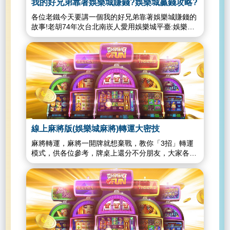
我的好兄弟靠著娛樂城賺錢?娛樂城贏錢攻略?
各位老鐵今天要講一個我的好兄弟靠著娛樂城賺錢的故事!老胡74年次台北南崁人愛用娛樂城平臺:娛樂城推薦個資安全性遊戲類別種類金流出入款速度娛樂城優惠活動24小時客服HOIN娛樂城★★★★★★★★★★★★★★★★★★★★★★★★★HOYA娛樂城★★★★★★★★★★★★★★★★★★★★★★★★★SWAG娛樂城★★★★☆★★★★☆★★★★☆★★★★☆★★★★☆線上現金版娛樂城★★★★☆★★★★☆★★★★☆★★★★☆★★★☆☆CASH88娛樂城★★★★☆★★★★☆★★★★☆★★★★☆★★★★☆JKF娛樂城★★★★☆★★★☆☆★★★★☆★★★☆☆★★★☆☆伊莉娛樂城★★★☆☆★★★☆☆★★★☆☆★★★☆☆★★★☆☆PTT娛樂城★★★☆☆★★★☆☆★★★☆☆★★★☆☆★★★☆☆愛用娛樂城遊戲:超推薦線上賭場小遊戲1：老虎機─拉霸拉霸機在賭場裡可以說是必備的遊戲之一，不管是賭場還是電子遊戲場，幾乎都會看見它的身影，而拉霸機也有另一個名稱：吃角子老虎。資深的玩家一定會知道，拉霸機的好處就是完全不限制年齡也不需要任何技巧，要的只是運氣而已，把錢幣投入機器裡然後拉霸，停下的圖案若都是相同，那你就贏了，所以說是個非常小賭情誼又簡單的賭場遊戲，也是一款超級入門的賭場遊戲。超推薦線上賭場小遊戲2：百家樂baccarat-online-games百家樂在賭場裡也是必備遊戲，走到哪幾乎都看的見它的身影，當你走進賭場裡，看到一群人圍著桌子，那你就會知道那是在玩百家樂，百家樂適合已經有點經驗的娛樂城新手，因為百家樂需要一點猜牌技巧，也有一些特殊技巧，喜歡玩牌類賭場遊戲的人，都會深深愛上這款遊戲，猜牌的過程中也讓人充滿著刺激感。超推薦線上賭場小遊戲3：決勝21點black-jack21點可以說是撲克牌遊戲中非常經典的遊戲之一，僅次於大老二而已。決勝21點的概念就跟在家自己玩21點是一樣的，這遊戲是屬於有點戰略性的遊戲，過程中非常刺激，接近21點的人就是贏家，但若是超過21點你就輸了，因此21點的遊戲過程常常很快就會過了，有沒有贏常常只在一瞬間。超推薦線上賭場小遊戲4：正式骰寶18拉骰寶有點類似在夜市或親友聚會時玩的18拉，簡單說就是用骰子的數字比大小，有時可能是數字大的贏，有時可能是數字小的贏，非常靠運氣的一個遊戲，但也是深受許多人喜愛，骰寶的刺激感是其他博弈遊戲沒有的，一骰出去就等於定生死，喜愛刺激又節奏快的人絕對會愛上這款遊戲。超推薦線上賭場小遊戲告訴娛樂城新手如何在遊戲裡贏錢？超推薦線上賭場小遊戲吃角子老虎─拉霸小技巧許多人在玩拉霸機時，可能會上網找拉霸機的遊戲小技巧，實際上玩拉霸機是沒有什麼特殊技巧的，它就是靠機台來贏錢，不像是其他賭場遊戲百家樂那樣還可以猜牌等等，雖然說玩法上並沒有特殊的小技巧，但在選擇機台上是有的，想要玩拉霸機贏錢，在選擇機台時只要注意幾個地方，就會大大提升贏錢的機率。吃角子老虎─拉霸小技巧樣式簡單盡量挑選樣式簡單的機台，越是看起來高科技又華麗的機台，中獎率就會很低，畢竟來說華麗的機台類型需要高成本製作，怎麼那麼容易讓你贏錢呢？吃角子老虎─拉霸小技巧高級賭博老虎機不要玩為什麼這麼說呢？若是你有仔細研究線上百家樂會發現，在高級賭場裡的拉霸機勝率都很低，因為經營成本高，也是需要賺你的錢啊！所以說在一般的小賭場裡玩拉霸機反而比較容易贏。吃角子老虎─拉霸小技巧避免高獎金的機有標榜高獎金機台的通常會贏的機率都很低，它怎麼可能白白讓你那麼容易贏錢呢？這個概念就跟你買樂透一樣，獎金越高越難中獎，因此不要貪小便宜，選擇獎金較低的機台，才對得起你的荷包啊！超推薦線上賭場小遊戲百家樂baccarat-online-games小技巧百家樂其實一個需要動腦的賭場遊戲，並非隨便抽牌比大小，想要在百家樂贏錢，你必須學習莊家的規則，何謂莊家的規則？在百家樂裡，莊家贏的機率比閒家還要高，莊家的玩法是有利用數學計算出來的，因此不要懷疑，若是怕輸的話，可以多壓莊家，在一開始投注時也不要先押注太多，先觀察牌路，再來決定之後要押注的金額，才不會在一開始就把所以金額通通賠掉了。超推薦線上賭場小遊戲決勝21點black-jack小技巧決勝21點沒有什麼特殊技巧，就是一個速戰速決的賭場遊戲，也是非常適合新人的遊戲，決勝21點比較像是一半靠運氣一半靠技巧，你只要注意在發牌時，自己有沒有拿到一張A跟一張10，就是所謂的黑傑克，若不是莊家拿到黑傑克，那你就可以贏得乘於倍數的獎金，盡量把自己的數字往21點靠，贏率就會很大。超推薦線上賭場小遊戲正式骰寶18拉小技巧骰寶雖然是一個很吃運氣的賭場遊戲，但也並非沒有技巧，學會幾個賭大小，讓你在骰寶界遊戲技巧攻略贏了大錢。骰寶18拉小技巧不要選少人的賭檯走進賭場選擇賭檯時，不要選擇少人的賭檯，要選擇多人的賭檯，為什麼這麼說呢？就是一個原則，不要單條！骰寶再多人玩時，贏率反而比較高！骰寶18拉小技巧雙倍投注娛樂城百家樂推薦排名表娛樂城現金板排名名次娛樂城官網名稱娛樂城官網網址娛樂城介紹第1名HOIN娛樂城官網(好贏娛樂城)https://hoin8.com/➤第2名SWAG娛樂城官網 https://lijing5888.com/➤第3名HOYA娛樂城官網https://1766hy.com/➤第4名線上現金版娛樂城官網https://as5588.com/➤第5名CASH88娛樂城官網https://www.cash1788.com/➤ 在下著的時候先想好你要比的大小，確定之後就不要再更改，第一次下注可以先下最小數，若是輸了就加倍買下去，又輸就是在加倍，一直到贏了為主，這樣一贏時就能夠雙倍的贏回來，當然若是一直輸最後錢都沒有了，就不要再玩了，等下次運氣較好時再來，避免越積越多負債。設定好風險管理也就是說設定好自己的停損點，如同雙倍投注所說，在一開始可以先投注小額，之後再慢慢加大，若是中間一直輸，就不要再繼續投注下去，因繼續下去，輸的局面就會更大，但你一定很疑惑，那幹嘛還要雙倍下注？這是因為機率的問題，是有科學根據的，當你連輸了七次之後，下一局就有很大的機率可以修正前面七次沒有贏的機率，因此這也不是沒有道理的。百家線上教學-DG真人百家樂推薦保險百家樂玩法百家樂線上遊戲DG遊戲廳的真人百家樂荷官,在百家樂賭場上照此出排順序來分別派出莊家和閒家,順序跟一般百家樂規則相反是由閒之後莊,接著依序閒然後莊這個順序兩份牌,之後是不是需要補牌,稍候片刻百家線上教學補牌是透過發出一張牌的點數值將計算靠近9點數值或越接近9點數值的某一家贏牌贏錢!但前兩張牌有任一家拿到所謂的”例牌”,這局將會結束超級百家樂不用補牌了!台灣德州撲克賭神JamesChen陳恩寧名言「不研究，投資是賭博；有研究，賭博是投資」。由於網路的普及線上德州撲克（TexasHold’em或稱Hold’em）現已成為風靡全球的撲克遊戲，線上德州撲克顯然在網路博弈世界擁有大片板圖，然而，面對「線上德州撲克賺錢app」、「線上德州撲克現金線上讓你拿」、「線上德州撲克線上現金」等看似大同小異的標語宣傳與娛樂城，全都是「線上德州撲克線上玩」的娛樂城，非常容易讓人迷失在大量的資訊中。它們外觀上看來都很棒，也因此您需要的專業，深入娛樂城就為了提供最真實客觀的評價，並列出10大線上現金德州撲克娛樂城推薦給所有線上現金德州撲克玩家們。因此不論這些線上現金德州撲克玩家身在何處，都可以利用線上娛樂城德州撲克玩到翻。線上現金真人德州撲克怎麼贏!!!哪一家線上娛樂城真人德州撲克最新推薦?如何利用不同下注策略提高線上德州撲克勝率! 2021年真人線上現金德州撲克推薦排行榜 HOIN娛樂城真人線上現金德州撲克連贏過關～最高加送30000！推薦指數：★★★★★★★立即試玩SWAG娛樂城真人線上現金德州撲克連贏過關～最高加送30000！推薦指數：★★★★★★★立即試玩HOYA娛樂城真人線上現金德州撲克連贏/連輸過關～最高加送30000！推薦指數：★★★★★★★立即試玩線上現金版娛樂城真人線上現金德州撲克下注立即返水，最高0.6%推薦指數：★★★★★★★立即試玩CASG88娛樂城一天換一家，多款真人線上現金德州撲克聽供你選擇推薦指數：★★★★★★★立即試玩真人線上現金德州撲克連勝8局以上，最高加贈600%！推薦指數：★★★立即試玩真人線上現金德州撲克過關挑戰賽，最高獎金240000推薦指數：★★★立即試玩一天換一家，多款真人線上現金德州撲克聽供你選擇推薦指數：★★★立即試玩邀請好友一起玩，凡是推薦好友加入並儲值，即可獲得0彩金！推薦指數：★★★立即試玩真人線上現金德州撲克連贏彩金大放送，加碼36888給您！推薦指數：★★★立即試玩首存1000即送500，獨立ku真人娛樂系統！推薦指數：★★★立即試玩百家至尊挑戰賽，彩金高達8888元，每天登入反水最高1.4倍！推薦指數：★★★★立即試玩首存5000送6000?!週週存10000送10000?！推薦指數：★★★立即試玩先來說明對於線上真人現金德州撲克進行評價的幾個要素：對於線上真人現金德州撲克評比的條件大約分成以下五類，接下來就來跟線上真人現金德州撲克新手玩家們談談為什麼以上條件是評選線上真人現金德州撲克的主軸。1.線上德州撲克安全性台灣德州撲克的遊戲基本上是合法的，各大錦標賽早就讓這個項目不再隱於檯面下，然而各大賭博網站受到的監管與法律認證並不一致。所有撲克網站都持有合法認證，並且是128位SSL加密（最強類型的保護措施）。2.線上德州撲克遊戲種類網站必須允許您輕鬆存入資金並將其提取以進入線上德州撲克新手玩家們的候選名單。所有網站都提供了很好的支付方式選擇，並確保在存款時很容易使用獎金優惠。3.線上德州撲克客服線上德州撲克新手玩家們僅推薦能夠提供卓越客戶體驗並有效解決查詢的網站。所有網站都提供快速客訴解決流程，具有多種溝通方式和快速響應時間。4.線上德州撲克金流出金速度網站必須允許您輕鬆存入資金並將其提取以進入線上德州撲克新手玩家們的候選名單。所有網站都提供了很好的支付方式選擇，並確保在存款時很容易使用獎金優惠。網站必須允許您輕鬆存入資金並將其提取以進入線上德州撲克新手玩家們的候選名單。所有網站都提供了很好的支付方式選擇，並確保在存款時很容易使用獎金優惠。5.線上德州撲克優惠活動更多競賽、優惠活動，彙整情報一次觀覽。資訊最完備，最受博友青睞的德州撲克大平台。優質線上現金德州撲克遊戲娛樂城真人牌桌超商、轉帳、出入金快速 線上提領火速到帳首儲1,000送10002021年線上真人現金德州撲克評價推薦各類線上真人現金德州撲克資訊比較圖，線上有名的幾個遊戲網站的情況和優劣勢給線上真人現金德州撲克新手玩家們比較，這樣線上真人現金德州撲克玩家們就知道該選擇哪個線上真人現金德州撲克。 項目HOIN線上真人現金德州撲克SWAG線上真人現金德州撲克HOYA線上真人現金德州撲克線上現金版線上真人現金德州撲克CASH88線上真人現金德州撲克神來也娛樂城線上真人現金德州撲克出金 1:1 1:1 1:1 1:1 1:11:132優惠 多 多 多 多 多少遊戲種類 較多 較多 較多 較多 較多較少風險無無無無無假幣商退水機制 高退水 高退水 高退水 高退水 高退水無退水營運狀況 經營穩定 經營穩定 經營穩定 經營穩定 經營穩定遊戲介面不穩定遊戲回饋 不定時舉辦活動 不定時舉辦活動 不定時舉辦活動 不定時舉辦活動 不定時舉辦活動少活動匯差 無 無 無 無 無132%娛樂城線上真人現金德州撲克 VS博弈線上真人現金德州撲克遊戲刻板觀念，所有線上真人現金德州撲克玩家們都認為博弈線上真人現金德州撲克遊戲網=娛樂城線上真人現金德州撲克？ 但其實認真來說這2個是完全不一樣，現在網路上有上百種博弈線上真人現金德州撲克遊戲網、線上真人現金德州撲克，到底要玩哪個呢？ 以下直接給線上真人現金德州撲克新手玩家們分析建議。✦如果線上真人現金德州撲克新手玩家們只想免費玩、不想儲值，建議線上真人現金德州撲克新手玩家們玩博弈線上真人現金德州撲克遊戲網站，這種通常遊戲種類多，而且部分網站加入會員還能免費得到點數/線上遊戲幣，讓線上真人現金德州撲克新手玩家們體驗各種不同遊戲。✦如果線上真人現金德州撲克新手玩家們想要參加更多的活動，玩的過程並且賺錢，建議線上真人現金德州撲克新手玩家們選擇線上真人現金德州撲克，因為線上真人現金德州撲克的活動層出不窮，比起博奕遊戲更加划算！※下方有十大線上真人現金德州撲克比較推薦，僅供參考。以下分析各大線上真人現金德州撲克勝率以及收益，沒玩過的線上真人現金德州撲克新手玩家們可以考慮在線上玩，真的是超級方便而且賺錢的速度很快，因為每一局不到一分鐘就知道結果，加上以下的分析，相信線上真人現金德州撲克新手玩家們會在線上真人現金德州撲克網站有滿滿的收穫。2021年線上真人現金德州撲克勝率收益表網站推薦指數勝率收益優惠連結HOIN線上真人現金德州撲克★★★★★96%$96,656,676多➤SWAG線上真人現金德州撲克★★★★★96%$96,656,676多➤HOYA線上真人現金德州撲克★★★★★94%$94,464,740多➤線上現金版線上真人現金德州撲克★★★★★92%$92,929,929多➤CASH88線上真人現金德州撲克★★★★★90%$90,751,953多➤通博線上真人現金德州撲克★★☆☆☆56%$35,952,746無➤I88線上真人現金德州撲克★☆☆☆☆45%$28,515,786無➤金合發線上真人現金德州撲克★☆☆☆☆45%$16,515,786無➤KU線上真人現金德州撲克★☆☆☆☆45%$12,515,786無➤海派線上真人現金德州撲克★☆☆☆☆45%$10,515,786無➤線上現金德州撲克7大常見問題線上德州撲克新手玩家可以玩線上現金德州撲克嗎？可以。大量的線上娛樂城提供有各種賭注的現金德州撲克遊戲。有真人荷官的現金德州撲克遊戲嗎？有。如今，您能在網路線上找到許多不同德州撲克版本和變體的真人娛樂城遊戲。有移動版本的現金德州撲克遊戲嗎？有。大部分的線上娛樂城通過使用他們的網站或一個專門的娛樂城app，從而讓您能在移動設備上玩德州撲克。線上德州撲克新手玩家如何知道娛樂城提供的現金德州撲克是安全的？您應該總是在獲得適當的許可證書和信譽良好的線上娛樂城玩現金德州撲克，正如網站所推薦的那些娛樂城。線上德州撲克新手玩家可以玩真人荷官德州撲克嗎？可以，真人荷官德州撲克遊戲在線上娛樂城非常常見–請確保您註冊的娛樂城提供有真人荷官德州撲克。線上德州撲克新手玩家可以玩所有版本的真人荷官德州撲克嗎？答案是根據娛樂城的情況而定，所以您在娛樂城註冊前，必须检查好它是否提供有您想玩的德州撲克版本。線上德州撲克新手玩家可以玩所有版本的真人荷官德州撲克嗎？答案因娛樂城而定，所以你必须在注册前检查你想玩的百家乐版本是否有真人荷官版本真人線上現金德州撲克新手玩法規則線上德州撲克是玩家順序很重要的一種撲克遊戲(後面再介紹)因此一開始通常會先大家抽一張牌比大小(德州撲克不分花色大小，趁機提醒一下)，贏的先當第一次的莊家，莊家並負責發牌(嚴謹一點為了避免作弊行為，也可以以莊家的前兩位洗牌、前一位切牌這樣的方式，不過這一般就各自約定就行了)，遊戲是以順時鐘的方向進行，莊家依序輪換：線上德州撲克遊戲流程洗牌並切牌。本次輪到擔任盲注的玩家下盲注。為每位玩家發兩張底牌。翻牌前喊注。銷一張牌後發出三張公共牌。翻牌圈喊注。銷一張牌後發出一張公共牌（轉牌）。轉牌圈喊注。銷一張牌後發出一張公共牌（河牌）。河牌圈喊注。若有兩家以上未蓋牌則攤牌比大小，依勝負分配總彩金。結束本回合，莊家位置依順時鐘次序移動至下一家進行下一輪。補充：較正式的遊戲或是比賽中，因為要避免玩家作弊(也是為了減少算牌的問題)再發底牌與每一輪公開牌之前，發牌者都要先從牌堆中取出一張牌丟棄不使用，此動作稱為【銷牌】。線上德州撲克的牌型大小說完了基本規則，最重要玩家牌組的大小是如何分大小的我們來看一下由大而小五張牌的大小組合順序如下：1.線上德州撲克同花大順：10,J,Q,K,A組合的同花順2.線上德州撲克 同花順同樣花色的五張順序排組，如有兩人都拿同花順，則以最大牌為相比依據3.線上德州撲克四條台灣也有俗稱鐵支，四張相同點數牌+任一牌4.線上德州撲克葫蘆三張相同點數牌(三條)+兩張相同點數牌(一對)，若有兩人都拿葫蘆，則以三條大小為相比依據5.線上德州撲克同花五張牌都相同花色，若有兩人都拿同花，則以最大牌為相比依據6.線上德州撲克順子五張順序排組，花色不須相同，其中特例是A同時可以做最大牌也可以做最小牌，例如10,J,Q,K,A或是A,2,3,4,5皆可7.線上德州撲克三條三張相同點數牌(三條)8.線上德州撲克兩對牌組中有兩組一對的組合，例如2,2,8,8加上其他任意一張牌，若有兩人都拿兩對，則順序以對子的大小相比，若兩對都相同大小，則最後在比剩下的那張牌(散牌)9.線上德州撲克一對牌組中有一對加上其他任意不成對的三張散牌，若有兩人都拿一對，則先以對子的大小相比，若相同大小則再順序比三張散牌的大小10.線上德州撲克散牌如果以上組合都沒有，那就是比玩家手牌(底牌)中的最大牌，通常也叫作比【高牌】玩對的線上真人現金德州撲克讓線上真人現金德州撲克新手玩家們上天堂~~選對的優惠讓線上真人現金德州撲克新手玩家們賺飽飽~~最新資訊打德州撲克賺現金不藏私!!2021年線上真人現金百家玩家人數排名網站推薦指數評價玩家人數連結HOIN線上真人現金德州撲克★★★★★最高 3,969,909➤SWAG線上真人現金德州撲克★★★★★最高 3,969,909➤HOYA線上真人現金德州撲克 ★★★★★最高 3,368,700➤線上現金版線上真人現金德州撲克★★★★★最高3,121,161 ➤ CASH88線上真人現金德州撲克★★★★★最高2,928,166 ➤ 優質線上現金德州撲克遊戲娛樂城真人牌桌超商、轉帳、出入金快速 線上提領火速到帳首儲1000送1000台灣線上真人現金德州撲克排名-前十大線上真人現金德州撲克第一名：HOIN線上真人現金德州撲克HOIN線上真人現金德州撲克娛樂城博弈界最新的線上真人現金德州撲克，2021年最新推出的娛樂城，新的娛樂城優惠活動真的超級多超敢給優惠，推薦那些老玩家老司機跳槽過來HOIN娛樂城玩，沒玩過線上真人現金德州撲克的新手們，也推薦您可以先玩HOIN線上真人現金德州撲克，一定賺翻天，荷包滿滿滿~~HOIN線上真人現金德州撲克試玩第二名：SWAG線上真人現金德州撲克SWAG線上真人現金德州撲克娛樂城博弈界最新的線上真人現金德州撲克，2021年最新推出的娛樂城，新的娛樂城優惠活動真的超級多超敢給優惠，推薦那些老玩家老司機跳槽過來SWAG娛樂城玩，沒玩過線上真人現金德州撲克的新手們，也推薦您可以先玩SWAG線上真人現金德州撲克，一定賺翻天，荷包滿滿滿~~SWAG線上真人現金德州撲克試玩第三名：HOYA線上真人現金德州撲克HOYA線上真人現金德州撲克博弈界數一數二知名的線上真人現金德州撲克，基本上只要線上真人現金德州撲克玩家們贏，都是正常出金，加上他們家(HOYA線上真人現金德州撲克)，活動真的超級多，優惠更是超敢給，線上真人現金德州撲克新手玩家們沒玩過線上真人現金德州撲克的新手們，推薦線上真人現金德州撲克新手玩家們可以先玩HOYA線上真人現金德州撲克，保證賺飽飽，賺超多錢~~HOYA線上真人現金德州撲克試玩 第四名：線上現金版線上真人現金德州撲克這間線上現金版線上真人現金德州撲克也觀望許久，雖然沒有真的自己玩過，但身邊有不少線上真人現金德州撲克新手玩家們實際體驗後，跟讚不絕口，而且也每次看他們官網的線上真人現金德州撲克新手玩家們優惠真的非常多線上現金版線上真人現金德州撲克試玩第五名：CASH88線上真人現金德州撲克CASH88線上真人現金德州撲克已上市4年，目前出金都很正常，客服態度也很優整體科技風格的網站替整體遊玩體驗加分不少！遊戲種類也很多、尤其推薦線上真人現金德州撲克!CASH88線上真人現金德州撲克試玩第六名：利亨線上真人現金德州撲克利亨線上真人現金德州撲克試玩第七名：金合發線上真人現金德州撲克金合發線上真人現金德州撲克試玩第八名：KU線上真人現金德州撲克KU線上真人現金德州撲克試玩第九名：海派線上真人現金德州撲克海派線上真人現金德州撲克試玩第十名：贏家線上真人現金德州撲克贏家線上真人現金德州撲克試玩真人線上現金德州撲克娛樂城破解10大攻略1.放盲注與否一開始玩撲克，最常犯的一定就是這一條，很多新手，包含我自己，覺得知道牌面的大小後，就懵懵懂懂下場去玩，結果也不知道什麼時候要放盲注，看到別人放，自己也放。可以看到下圖中有一個紅桃的按鈕位選手叫做BUTTUN，在BUTTUN左邊的兩家(小盲、大盲)，是一開始還沒發牌前一定要放錢的人，其他是可以看牌在決定要不要玩喔！當然這是針對錦標賽的一種標準玩法，後續也有衍伸很多複雜的玩法，例如爭按鈕位之類的比賽。不過，針對新手先懂這個就很重要了，下次不要傻呼呼一下場就放錢了。2.每次加注的大小懂得加注的大小，也是一個不容易露出撲克新手馬腳的方法。正常一個原則，少CALL，多RAISE，因為撲克當中，假使你不是拿對子，拿任一兩張，擊中對子的機率FLOP(三張開牌時)只有32.43%會中牌，還不一定是中頂對。所以，你每一把都只有CALL打算看三張再動作，第一可能被人加注，第二你可能看完三張又乖乖地FOLD牌，很少能讓你稱心如願中頂對或兩對的，當你一圈中不停地只使用平Call，小心當了CallCall魚。撲克比賽加注的原則，想要加注，要記得以倍數為單位，在無限注牌桌上，加注的金額，至少要是上一位玩家的下注金額的倍數。例如，上一個玩家下注50，你想要加注，就必須下至少100，你也可以下110、160、120、600等等，只要是超過一個倍數以上，都可以隨意你下，你也可以選擇ALLIN。如果不加注，你可以選擇平扣或是蓋牌FOLD捨棄這手牌。3.有牌在手，不能提早離坐/在還沒有輪到自己提前丟牌既然稱為比賽，自然會有些規則是必須要遵守的。就算你在後面位置，看了牌決定不玩，也不能把牌提前丟出，或是放在你的位置等DEALER收走。通常比賽第一次發生是警告，第二次開始，就會有禁看手牌的風險在，例如下一把你不能玩，嚴重者，一圈不能玩，所以比賽一定要小心，不要不小心陷入。4.桌上不可放手機有人把手機放在黑色橡膠檯面上，這樣是可以的，但是不能夠把手機放在籌碼旁邊，或是牌桌上。雖然這項好像沒有懲罰，但是通常dealer看到還是會念一下請你改放其他地方。5.原來ALLIN和最後一個bet的人一定要開牌(台灣，美國現金桌不在此規範)在比錦標賽，跟現金桌不同，為了讓牌桌具有公平原則，怕大家過碼等…多重因素考量，如果任一方Allin(梭哈)，是Allin當下就要開牌，以及如果你想Bluff(詐唬)別人，但是你是在後位，你在turn(轉 牌，也就是第四張開牌)打了最後一發，到了river(和牌，第五張開牌)時，一般撲克是前位要先開牌，但是，如果情況是你是最後Bet的那方，對方可以要求，你也要開牌或是先開牌。所以這也是一個新手常犯的錯，以為一定要每一把開牌，前位開的牌明明已經秀出比你大了，你還又秀出你的牌給大家看….讓大家知道的你range，是不需要的喔！6.不可以超過兩人池時，猜測別人牌在牌桌上是可以講話的，但是有些時候不可以多說話，像是多人池的時候，你不可以公然猜其他幾家拿的牌，但是如果只有兩家，你可以話術對方，只要不要直接講到自己拿什麼，你可以跟別人暗示測試他的牌力，給別人決定要不要Call你，也算是現場Live錦標賽的一門技巧。7.自以為聰明，有人打150，你丟出650想Call給Dealer找錢在撲克錦標賽中，不需要所謂的幫人家先算好，剛剛好的找的錢。當別人丟一顆，你什麼都沒說，丟出兩個碼，那就是raise了。也不建議先講完話後，再丟650，想說找個500。因為可能有些不專心的人誤解你的意思，還要解釋，不如就丟一個200讓他找50吧！8.碼不小心丟太快，只有一個籌碼進去POT中這點太多人犯過了，不只是新手，有些玩很久的人，也會不小心失誤，一次拿一疊的碼，但是動作上分
線上麻將版(娛樂城麻將)轉運大密技
麻將轉運，麻將一開牌就想棄戰，教你「3招」轉運
模式，供各位參考，牌桌上還分不分朋友，大家各自
加油啦!一、段落棄戰牌桌上手氣很背，只有自己當
莊家的時候才認真玩，其他時候盯著下家打，手上捏
很多安全牌。因為手氣很差時，幾乎把把要付錢，做
莊家的話可以使用這一點至少可以少輸一點，其次是
人做莊時打得防守技巧，不要輸太多，讓手氣稍微回
升，等到自己做莊時再嘗試看看運氣有沒有回來，有
望胡牌。二、下莊氣某家連莊達四次以上，又經常自