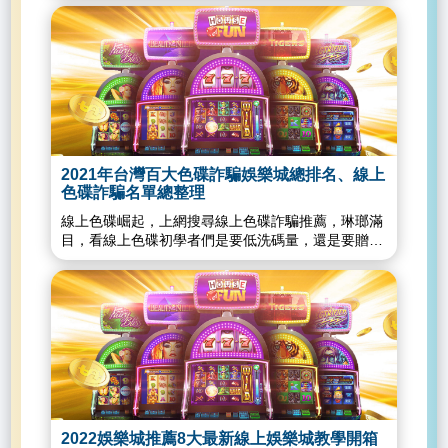
0.25%0.15%0.35%0.15%黃金會員
機http://www.fc666.net/➤第97名全球線上捕魚機
的中獎畫面，並且隨時隨地都能玩，在家躺著沙發總
現，建立一個帳戶開始玩是非常容易的，與CES遊戲
新手們，小編也推薦您可以先玩HOIN線上真人現金
城官網★★★★★➤第2名HOYA娛樂城官網
https://9ibet.net/➤第14名金好運線上捕魚機
網https://91dd8.91d.club/➤第24名昊陽娛樂城官網
0.3%0.2%0.4%0.2%白金會員
https://www.gbet123.com/➤第98名八方線上捕魚機
比在電子遊樂場坐著椅子舒服，快速的遊戲過程也不
不同的是，你是和來自世界各地的真人打牌。至尊皇
版，一定賺翻天，荷包滿滿滿~~ HOYA線上真人現金
★★★★★➤第4名線上現金版娛樂城官網
https://www.goodluck777.com/➤第15名SA線上捕魚
https://www.hyg889.com/➤第25名太陽城娛樂城官
0.4%0.25%0.5%0.25%鑽石會員
http://www.kanx9.com/➤第99名博鑫線上捕魚機
擔心娛樂城作弊。而大多數娛樂城都是承租廠商的老
帝的牌九相傳從秦朝時代的萬里長城同歲，走過多個
版試玩CASH88娛樂城第三名：CASH88現金版
★★★★★➤第5名CASH88娛樂城官網★★★★★➤
機https://www.governmentfiling.com/➤第16名任你
網https://www.scbet588.com/➤第26名至尊娛樂城官
0.5%0.3%0.6%0.3%不論你是賭場老手，或是剛加入
https://www.bs688.net/➤第100名錢滾錢線上捕魚機
虎機系統，並無法自行更動老虎機中獎機率，除非是
朝代興衰的牌九，是中國最經典的骨牌遊戲，以牌出
CASH88現金版博弈界數一數二知名的線上真人現金
市面上線上娛樂城好多家，幾乎家家都有拉霸機遊
博線上捕魚機https://999xc.net/➤第17名大老爺線上
網https://www.yes777.com.tw/➤第27名多金娛樂城
HOIN娛樂城的新手，你都可以享有比例不一的返水
https://money666.webnode.tw/➤網路上擁有捕魚機
自己研發的系統才有這種可能，像是著名的九州娛樂
九的數字為目的因而得名。先將對牌兩兩組合後再以
德州撲克，基本上只要線上真人現金版玩家們贏，都
戲，雖然玩法總是換湯不換藥，可是老酒新裝再加上
捕魚機https://www.gm1688.net/➤第18名王牌線上捕
官網https://djg88.com/➤第28名卡利娛樂城官網
優惠，通常「電子遊戲」的返水比例會比較好，所以
種類多不勝數，跟百家樂、線上娛樂城一樣，數量多
城的3D魔龍，由於是本身研發的老虎機遊戲，導致
比大小計成敗，其中最有趣的在於牌組的名稱，從最
是正常出金，加上他們家(CASH88現金版)，活動真
震撼的老虎機jackpot總讓人克制不了一直玩，但是玩
魚機https://www.king88.tw/➤第19名598線上捕魚機
https://www.777vip.net/➤第29名豪神娛樂城官網
如果你想要到線上娛樂城賺大錢，那你一定要關注線
到上百個，但是合法出金的捕魚機少之又少…今天我
許多人質疑他的中獎機率，而網路上許多的3D魔龍
大的至尊寶(皇帝)、雙天、天王、地王、天高九、地
的超級多，優惠更是超敢給，線上真人現金版新手玩
吃角子老虎機最終目的還是要贏錢，掌握slot機台攻
https://www.589.cash/➤第20名包你發線上捕魚機
https://hs-casino.com/➤第30名金雞娛樂城官網
上娛樂城推出的返水內容。遊戲頻率高的遊戲：線上
們收集網路玩家真心感想，分析2022年擁有那些捕
傳奇技巧，也是由娛樂城人員自己所撰寫出來根本沒
高九等等，您究竟會拿到什麼樣的牌組呢？快來看看
家們沒玩過線上真人現金版的新手們，小編推薦線上
略和老虎機贏錢秘訣，才能穩當當一直贏錢一直爽，
https://online808.com/➤第21名野蠻世界線上捕魚機
https://gca888.net/➤第31名雄厚娛樂城官網
娛樂城跟傳統賭場的優勢就在於速度節奏都比較快，
魚機種類，並且解說該類型捕魚機優缺點及是否深入
有可信度，因此若是想投身到線上老虎機的行列之
我們提供的規則與技巧整理，挖掘它的樂趣吧！骰寶
真人現金版新手玩家們可以先玩HOYA線上真人現金
今天要告訴你開大分老虎機怎麼選！想要靠拉霸機飛
https://www.hugaslots.com/➤第22名富豪線上捕魚
https://www.918ofa.net/➤第32名KU娛樂城官網
而速度快也代表你在一段時間有機會賺到更多的錢。
2021年台灣百大色碟詐騙娛樂城總排名、線上
遊玩！相信行家們都知道，捕魚機要捕到魚根本難的
中，必定需要慎選娛樂城！與其著重於您在互聯網上
遠征軍的花旗骰花旗骰別稱雙骰，在那十字軍東征戰
版，保證賺飽飽，賺超多錢~~ CASH88線上真人現
高高的大伙們快點一起看下去吧！首先要挑選線上拉
機https://www.fhcasino.com/➤第23名玖天線上捕魚
https://www.kugame588.com/➤第33名沙龍娛樂城
所以玩遊戲節奏快的遊戲是一個蠻推薦的切入點。以
色碟詐騙名單總整理
跟登天一樣，而且一出海捕魚就停不下來，而且常常
所有賭場指南中找到的一般性提示和技巧，不如著眼
火紛飛的年代，蒂爾的威廉爵士為東騎士們發明的小
金版試玩 第四名：線上現金版現金版這間線上現金
霸機前，一定要先好好的調查調查娛樂城評價！就像
機https://91dd8.91d.club/➤第24名昊陽線上捕魚機
官網https://sa2222.net/➤第34名炫海娛樂城官網
【HOIN娛樂城】來說，像這類型的遊戲有「快速百
血本無歸。今天讓我們來教你如何快速利用線上捕魚
於證明行之有效的方式來提高您選擇遊戲的機率。在
小調劑，到二戰時期經過士兵改良──至少不再以豬
線上色碟崛起，上網搜尋線上色碟詐騙推薦，琳瑯滿目，看線上色碟初學者們是要低洗碼量，還是要贈點多的，或者註冊送體驗金，優惠一間比一間更好，但是卻一間一間的倒，導致許多娛樂城都只是一間線上色碟詐騙黑網，即使有贏錢也是讓線上色碟初學者們看的到吃不到，嚴重點就是儲值之後發現不出金，連本金都拿不回來，到底為什麼有這樣的風氣呢？詐騙不僅充斥在線上色碟圈，現在連蝦皮網拍，momo購物分期付款，網路教友軟體通通都淪陷，到現在簡訊通知領取三倍券..全都是騙….圓仔只能說詐騙手法更新速度比線上色碟初學者們吃飯速度來的快，一不小心線上色碟初學者們就是下個待宰羔羊！趕緊看下去，保住線上色碟初學者們的小羊命。紅色警報：2021線上色碟詐騙新招必須知！持續更新ing……雅典娜線上色碟詐騙愛麗絲仙境賺錢ptt能信嗎?10月)愛麗絲歡樂仙境(利用解任務吸引儲值升等)變相詐騙、雅典娜線上色碟、AI智能科技、元大線上色碟詐騙、利富線上色碟、賭場黑馬..等等2019年就上靠北黑網的-雅典娜線上色碟詐騙..9月)維娜斯線上色碟、杜老爺不出金還在持續吸金，另外還有誠鑫資產管理公司框稱可以幫線上色碟初學者們討回被線上色碟騙的錢…newcentury新世紀也釋出名黑網8月)網路交友裸聊好開心?詐騙集團拿到裸體影片威脅付贖金不然公開影片8月)虛擬貨幣線上色碟詐騙、二元期權線上色碟詐騙、VIX波動率，千萬別相信，保證全黑網，水舞線上色碟、寰球科技、超級星線上色碟、金鑫…等等!7月)假網拍!臉書匯款之後對方馬上消失?或者使出拖延招數一拖再拖7月)振興三倍券簡訊通知提醒可領取，點入網址秒中毒7月)momo購物網資料外洩，詐騙集團謊稱購物平台客服能協助取消信用卡自動扣款or分期付款讓不少民眾信以為真7月)假線上色碟詐騙(線上色碟)真詐騙165通報黑網：ENAI、超有錢線上色碟、BITEX、盈昇、TSM、資多星、環球金融、威鑫、金貝…等等！2021年台灣50大詐騙線上色碟名單排名表線上色碟詐騙排名詐騙線上色碟名稱線上色碟詐騙指數線上色碟詐騙金額第1名GB線上色碟★★★★★$98,573,700第2名捷飛數位線上色碟詐騙★★★★★$89,428,166第3名智付寶線上色碟★★★★★$79,952,746第4名億興線上色碟★★★★★$86,515,786第5名HUOLI線上色碟★★★★★$67,685,354第6名金鑫線上色碟★★★★★$46,487,546第7名微星線上色碟★★★★★$65,465,987第8名千圓線上色碟★★★★★$94,978,546第9名永利寶★★★★★$83,954,778第10名博樂線上色碟★★★★★$78,515,786第11名鑫皇冠信用版★★★★★$57,685,354第12名金濠線上色碟★★★★★$26,487,546第13名WID全球平台★★★★★$15,465,987第14名永興利線上色碟★★★★★$14,978,546第15名GF鉅發線上色碟★★★★★$78,515,786第16名WQ線上色碟★★★★★$57,685,354第17名九州線上色碟★★★★★$26,487,546第18名AI線上色碟★★★★★$15,465,987第19名G.W.A.T團隊★★★★★$14,978,546第20名TMD線上色碟★★★★★$57,685,354第21名完美線上色碟★★★★★$26,487,546第22名W俱樂部(W線上色碟)★★★★★$15,465,987第23名永旺線上色碟★★★★★$14,978,546第24名玖玖線上色碟★★★★★$78,515,786第25名利亨線上色碟★★★★★$57,685,354第26名UT-e智慧線上色碟詐騙理財★★★★★$26,487,546第27名高登全球線上色碟詐騙★★★★★$15,465,987第28名CPS詐騙線上色碟詐騙★★★★★$14,978,546第29名至尊線上色碟★★★★★$79,952,746第30名UP線上色碟★★★★★$86,515,786第31名永旺線上色碟★★★★★$67,685,354第32名B.G.R詐騙★★★★★$46,487,546第33名渣打財富通線上色碟★★★★★$65,465,987第34名DK關鍵科技★★★★★$63,573,700第35名FAI投顧理財★★★★★$59,428,166第36名Y.J.S線上色碟平台★★★★★$35,952,746第37名綠洲線上色碟詐騙★★★★★$8,515,786第38名Jscity線上色碟★★★★★$7,685,354第39名98線上色碟詐騙網★★★★★$59,428,166第40名大立線上色碟★★★★★$35,952,746第41名大老爺線上色碟★★★★★$8,515,786第42名鑫皇冠信用版★★★★★$7,685,354第43名Qwin線上色碟★★★★★$59,428,166第44名海碩平台★★★★★$35,952,746第45名666線上色碟★★★★★$8,515,786第46名鉅亨線上色碟★★★★★$7,685,354第47名潤金線上色碟詐騙★★★★★$6,487,546第48名浪勢線上色碟★★★★★$5,465,987第49名新彩詐騙★★★★★$4,978,546第50名瑪奇朵線上色碟詐騙★★★★★$3,954,778跟著「老師」下注就能發大財？別貪心！線上色碟詐騙手法大公開您的家人好友投注大量資金在線上色碟、又不確定是不是詐騙，擔心血本無歸嗎？自己想創造額外收入但怕犯法，或不想積蓄被騙光嗎？其實關於線上色碟的合法性、是否是詐騙，在網路上已經有不少的討論；但其中有許多文章就是由線上色碟自己撰寫的，立場難免偏頗，內容真實性也參差不齊，讓民眾一時間很難找到真正可靠的資訊。瀏覽無數個關於線上色碟的討論頁面與相關新聞後，為大家整理出重點：到底線上色碟合法嗎？玩線上色碟會不會被詐騙呢？詐騙線上色碟Q&A全部幫您解答Ｑ：網路這麼多線上色碟詐騙，那麼有不會詐騙的嗎？Ａ：現在不會詐騙的真的很少很少，2021年推薦線上色碟可以玩 HOIN線上色碟 、SWAG娛樂城、HOYA線上色碟、線上現金版線上色碟、 cash88線上色碟、 九牛線上色碟、 金合發線上色碟，這幾間都是會正常出金的線上色碟。名次線上色碟名稱推薦指數推薦勝率勝率收益官網連結第一名HOIN線上色碟★★★★★97%$97,528,900➤第二名SWAG線上色碟★★★★★96%$96,626,606➤第二名HOYA線上色碟★★★★★96%$94,424,404➤第三名線上現金版線上色碟★★★★★95%$92,528,900➤第五名cash88線上色碟★★★★★94%$91,528,900➤2021年正常穩定出款的線上色碟推薦第一名：HOIN線上色碟HOIN線上色碟線上色碟界數一數二知名的線上色碟，基本上只要線上色碟初學者們贏，都是正常出金，加上他們家(HOIN線上色碟)，活動真的超級多，優惠更是超敢給，大家沒玩過線上色碟的新手們，推薦您可以先玩HOIN線上色碟，保證賺飽飽，賺超多錢~~ HOIN線上色碟試玩第二名：SWAG線上色碟SWAG線上色碟試玩第三名：HOYA線上色碟HOYA線上色碟試玩第四名：線上現金版線上色碟線上現金版線上色碟試玩第五名：cash88線上色碟cash88線上色碟試玩Ｑ：線上色碟遊戲都是合法的嗎？Ａ：現在很多線上色碟網站的機房都設置在國外，在國外是合法的！在台灣目前是不合法。雖然台灣沒有設立合法的線上色碟，大家可以在線上玩其他國家的合法網站遊戲。如果玩家是很謹慎的人，對於網路上賭博遊戲的合法性存有疑慮，建議向法律專家詢問後再決定是否線上玩。Ｑ：線上色碟優惠最推薦哪一個？Ａ：如果玩家們想發財，只能選HOIN線上色碟 、SWAG娛樂城、HOYA線上色碟、線上現金版線上色碟、 cash88線上色碟Ｑ：線上色碟遊戲這麼多種，要玩哪一種？Ａ：獨家優惠針對各式需求，有星等排行也有優惠最多的線上色碟，都在獨家優惠推薦玩家們。Ｑ：線上色碟這麼多間，要玩哪一間？Ａ：推薦HOIN線上色碟 、SWAG娛樂城、HOYA線上色碟、線上現金版線上色碟、 cash88線上色碟，因為聽過太多太多真實案例，因為玩HOIN線上色碟 、SWAG娛樂城、HOYA線上色碟、線上現金版線上色碟、 cash88線上色碟而賺大錢，都問為什麼玩HOIN線上色碟 、SWAG娛樂城、HOYA線上色碟、線上現金版線上色碟、 cash88線上色碟會賺錢，只能說就是優惠多，又敢出金吧，所以囉~~推薦HOIN線上色碟 、SWAG娛樂城、HOYA線上色碟、線上現金版線上色碟、 cash88線上色碟Ｑ：線上玩線上色碟好處？Ａ：現在很多線上色碟都有「提領免手續費」優惠，還有加值點數送2~10%不等(依各家線上色碟規定)，比起以前還要到遊戲場玩方便多了呢！各大網站活動眾多，因為線上色碟太過競爭，每家線上色碟反水活動不太相同，玩家們可以多多比較。Ｑ：線上色碟線上儲值可換回台幣嗎？Ａ：可以的，但是通常每個線上色碟都有自己的規定，比方說要滿$1000以上才能轉到自己帳戶，一個禮拜通常也有1-3次取出免手續費的優惠，以各個遊戲的規定為主。如果想知道玩家玩的線上色碟是否可以換回台幣，建議直接詢問客服人員最快速，得到準確的答案。Ｑ：最多人玩的線上色碟遊戲？Ａ：根據線上色碟網統計，線上最多人玩的遊戲是「線上色碟」，一般有真人荷官陪玩家在線上玩，比較有互動的感覺，在押注時千萬不要押平手(機率極小)。對於線上色碟詐騙的案例，近期有愈來愈多民眾回報，主要利用人性弱點（急用錢或貪小便宜）引導你步入陷阱，抓住一開始認為「小額線上色碟詐騙不吃虧」、「網路下注簡單」的心態，安插謊稱線上色碟詐騙體驗豐富的「老師」、「分析師」、「總監」協助投注代操，民眾獲利後便引誘民眾投注更多金錢，最後以各式理由拒絕民眾提領獲利金，讓你抱持著「投入一筆總要賺回來」的心態，深陷詐騙集團設下的陷阱，而且錢也再也拿不回來。根據165反詐騙宣導公佈109/7/23–7/29期間，接獲民眾通報假線上色碟詐騙（博奕）之詐騙網站，就高達30個以上。線上色碟詐騙的招募貼文詐騙集團常會使用以俊男美女的假帳號頭像，滲入相關社團，也會滲入一般正常社團大量貼文，或是以各種方式或交友軟體、交友網站加到民眾的LINE帳號。成功聯繫對談後，宣稱「保證穩定獲利」、「利潤高」、「保證快速提領金錢」等話術，吸引民眾註冊線上色碟會員進行下注。各種案例根據民眾案例，詐騙集團張貼極具吸引力的招募貼文，讓民眾基於好奇心、想賺錢的心態主動詢問。初始時期，投注的金額並不大，或是直接送投注金提供「試玩」。投注後，帳面確實顯示獲利，因此戒心不會升高。 透過各種文案和保證賺錢的方式，引誘小額進場。線上色碟詐騙手法第一招：保證獲利招首先詐騙集團會以各種方式例如：臉書或交友軟體加到線上色碟初學者們的LINE，之後就會問線上色碟初學者們要不要線上色碟詐騙，要不要玩遊戲，他會跟線上色碟初學者們說保證可以穩定獲利，再來他們會指示線上色碟初學者們，聲稱他們破解了網站的數據可以知道怎麼下會贏，會員就在他慫恿之下傻傻的在那網站註冊並儲值投了一千塊一開始真的在裡面贏錢，之後要提領的時候人就不見了別說線上色碟初學者們獲利的部分!連一開始儲值投注的本金都拿不回來但是這些協助代操的「老師」、「分析師」、「總監」，會持續用各種話術引誘民眾加碼投入大筆資金，累積一筆獲利金後，卻以平台各式問題，如違規使用外掛來結帳戶，謊稱無法提領。除了用莫名的原因怪罪之外，甚至要求民眾提供個資、簽署合約賠償操作失敗的費用。問題一：線上色碟合法嗎？答案是：在台灣，不合法！透過網路我們很輕易可以接觸到國外的線上色碟網站，但關於線上下注的賭客是不是違反賭博罪，法律界可是一直都有爭議的！實務判決上雖然傾向判處賭客無罪，但網路愈發發達，未來修法的方向如何還很難說，也只能建議民眾不要以身試法！問題二：線上色碟真的能發大財？先提供幾個案例給大家參考：【心得】網路賭城線上色碟詐騙經過分享，希望大家小心線上色碟詐騙博奕「只贏不輸」？詐騙陷阱全是紙上富貴，就和線上色碟詐騙的道理一樣，本來就不可能有必贏的賭局，如果有人說「穩賺不賠」、「照著這樣下注一定發大財」等話術，那就一定要提高警覺了。近期有關線上色碟的詐騙案例大多離不開以下流程：線上色碟詐騙第一步:想要+1，高獲利引誘線上色碟初學者們，詐騙者會透過LINE、Instagram，或者其他交友軟體等管道接近線上色碟初學者們，和線上色碟初學者們熟悉之後就時不時提到他的「輕鬆賺錢法」（也可能會美其名是線上色碟詐騙，但其實就是賭博），並且邀請線上色碟初學者們加入某個群組。又或者，這些線上色碟會開通社群帳號，放出「線上色碟詐騙博奕」的廣告，用誇張的線上色碟詐騙報酬率、假造別人贏錢的帳目、一堆鈔票的照片等等，再加上hashtag標榜#穩定獲利、#保證出金，目的都是要營造出網路賭博很好賺的錯覺，吸引民眾註冊線上色碟會員。線上色碟詐騙第二步:有些線上色碟則是用美女的照片吸引玩家，現代桃色陷阱!?避免「交友軟體詐騙」使用前必看！！免費註冊，進場門檻低民眾免費註冊了線上色碟網站成為會員後，為了試水溫都會選擇先小額進場試試手氣，也很神奇地都會贏錢。這時候要把贏的錢提領出來通常也拿得到，贏個幾次之後會員漸漸放下心防，資金越下越多。線上色碟詐騙第三步:專業代操，老師帶線上色碟初學者們飛，自己操作一段時間後，前面提到的群組內會不斷有人提到跟著幾位「老師」，宣稱他們知道如何「破解」線上色碟，找出必定贏的組合，只要聽從指示下注或交給他「代操」就能一舉獲利。依照他們的指示可能真的能夠贏幾次，有小額獲利，但時機一到，這些老師就會慫恿線上色碟初學者們「加碼」、投入大筆資金「一次翻本」。若說沒錢，有的這些老師甚至會要求會員借錢、貸款籌錢，極盡所能要會員「梭哈」！那這些所謂的專業老師到底是不是真的呢？有網友分享被加進群組後，發現這些所謂的「老師」根本都是盜用照片的假帳號！線上色碟詐騙第四步:梭哈贏了，卻領不出來，等到玩家因為前幾次依照老師指示都成功贏錢後放下戒心，真的加碼「梭哈」、投入大量資金後，帳面上真的出現大筆獲利。但這時線上色碟就會開始找各種理由不出金，例如：系統故障、操作失誤、連線異常、金額不足等問題，會員的獲利只有虛擬的數字、看得到摸不到，一拖再拖，最後會員可能直接被停權、封鎖，網站直接關閉，人去樓空，一毛都領不到。除了被騙，玩線上色碟可能還會有什麼風險？個資安全問題，註冊的時候被要求提供身分證、存簿等照片，有個資外洩隱憂。相信大家在LINE上面或者臉書上面都有發現，通常都是美女主動問線上色碟初學者們或者貼文說可以賺錢讓各位去私訊問個詳細，或者還沒遇過的人不知道我在說什麼今天我們來討論一下線上色碟，這個東西吧，什麼叫做線上色碟簡單說就是博奕類~~什麼還不懂~~好!!在更白話一點就是賭博當介紹員在跟線上色碟初學者們說內容的時候就會問線上色碟初學者們有沒有接觸過呀~知道這是什麼嗎??簡單說就是簽賭網址~~網頁板地下賭場，就這樣然後這時候線上色碟初學者們一定會問，這不就是賭博嗎??沒錯這就是!!然後介紹員一定會說盲目的亂玩就叫做賭博有好的分析團隊較線上色碟詐騙~~我該說線上色碟詐騙有風險請僅剩理財這段話嗎XD?然後為了讓大家相信這是一定賺錢都通常都會給線上色碟初學者們看一些所謂的獲利圖~~什麼是獲利圖就是贏錢的圖片啦，又或者是別人的入帳圖~~別問ㄌ就是別人的收到錢之後的團片，等線上色碟初學者們相信之後線上色碟初學者們心裏就會想試試看吧不過通常入門都是1000看大家的價值觀在哪((我覺得1000就很多了，1000儲值進去後通常他們都讓線上色碟初學者們加入群組也就是報牌群組~~什麼集體賭博!!接下來就是看所謂的分析團隊囉可是線上色碟初學者們覺得一開始線上色碟初學者們稍微贏一點點就覺得這是好的開始嗎?看線上色碟初學者們遇到的團隊囉~~為什麼這樣說勒??10個團隊有9個團隊都會讓線上色碟初學者們小贏然後後面開始讓線上色碟初學者們輸錢由於線上色碟初學者們先前的案例相信團隊只是一時失事吧?~有了這個想法之後就是不幸的開始囉，相信一時失誤的線上色碟初學者們就會想要贏回來繼續儲值更多無限循環。當然以上說的並不是所有的線上色碟可以大多線上色碟都是這樣~~所以基本上不會贏應該是有人有贏啦恭喜跟對團隊囉，所以他們所謂的線上色碟詐騙就是，把線上色碟初學者們的錢堵在團隊身上而已，也不算詐騙啦。就算讓線上色碟初學者們贏了錢之後，要幹嘛?當然是轉成現金啊，轉成現金後問題來了系統又會告知線上色碟初學者們下注量不夠啦或者一堆理由不能線上色碟初學者們換現金的，此時線上色碟初學者們的只能摸摸鼻子囉~~怎麼不去告他??疑他由騙線上色碟初學者們嗎好像沒有，只是沒跟線上色碟初學者們說清楚規則而已算騙嗎~~好像不算齁?，基本上線上色碟會帶的遊戲有色碟紛紛彩幸運飛艇線上色碟紅白輪色碟或許還有很多吧再來另一個方式就是跟線上色碟初學者們說用攻擊式的方式去玩線上色碟~~什麼式攻擊式的方式??就是說開線上色碟外掛啦不法程式，線上色碟初學者們們應該享用不法程式就可以贏錢對吧~~當然可以贏啊，通常會跟線上色碟初學者們說贏錢完或是領到錢再給他們20-30%的傭金，其實這很多喔~~假設線上色碟初學者們1000贏到50000那麼傭金式多少呢??自己想XD，贏完怎麼換成現金??他們會說因為是用不法程式贏的可能還要再儲值贏來的一半金額讓線上色碟初學者們不懷疑，但你們線上色碟初學者們哪來的2-3萬儲值??看人啦對於那麼陌生的事情線上色碟初學者們有勇氣儲值那麼多??又或者贏錢完15分鐘內馬上附佣金~~此時的線上色碟初學者們一定在想佣金等到線上色碟初學者們贏的錢下來再給對不對哈哈太天真了DCard有更詳盡的討論串：線上色碟線上色碟詐騙賺錢？#爆料，怎麼辨識是不是線上色碟詐騙？一頁式網站，先前防詐達人的文章就有提過，網路線上色碟詐騙詐騙很常用一頁式網站作爲行騙的工具。這種網站介面簡單，可能只有一個輸入帳號密碼的欄位。線上色碟也是一樣，有許多案例都是以一頁式網站的形式出現。更多關於一頁式網路線上色碟詐騙詐騙網站請參閱：虛擬貨幣就是詐騙嗎？虛擬貨幣詐騙手法全解析教線上色碟初學者們識破有問題的虛擬貨幣線上色碟詐騙騙局。第一會規定線上色碟初學者們時間，或者敢讓線上色碟初學者們領到錢再給佣金一定是事有蹊俏的，會規定線上色碟初學者們15分鐘內給佣金就是因為系統提現金的作業時間20-30要等很久所以線上色碟初學者們還要給現金他們，就算線上色碟初學者們提早申請了提款想說這樣就可以了，對吧，沒這回事喔，系統又會跟線上色碟初學者們說線上色碟初學者們的下注量不足不能領，通常下注量都很高不是一般人可以到達的~~什麼是下注量就是線上色碟初學者們押的金而有也就是線上色碟初學者們玩的錢，假設今天他下注量訂在3萬線上色碟初學者們贏2萬9999也是領不出來的喔~~通常開外掛帶線上色碟初學者們玩得不贏超過2萬，也是有超過兩萬的通常超過2萬以上都會跟線上色碟初學者們說等妳領到現金在給佣金~~這就還好最不虧的方式，可是等線上色碟初學者們提現金的時候就會跟線上色碟初學者們說因為不法程式要線上色碟初學者們多儲值進去通常也都不少錢啦~~，以上都是我詢問過身邊朋友所得出來的結果因為我很多朋友有玩但是幾乎虧錢，別說都是自己玩聽從群組的也沒賺到錢的喔~~關於此篇看個人想法所謂線上色碟詐騙都是有風險在的，是線上色碟詐騙還是變相詐騙就在於個人~~我只是統整資料喔~~，看大家怎麼想~~，別忘了，許多詐騙案例的受害人都是因為誤信了詐騙集團提供的身分證照片而放鬆警惕，進而受害。這些被提供的身分證照片，可都是從其他詐騙受害者那裏騙來的啊！接下來他們的套路就出現了。首先贏錢會用各種理由不讓線上色碟初學者們領，之後想抽身他們就會說洗碼量不夠或儲值太少，或者寶物還在配對這種鬼話，反正話都是他們在說的，目的就是要騙線上色碟初學者們把剩下的點數輸光或需再次儲值才能提領，例如說讓線上色碟初學者們贏15000，然後會指示線上色碟初學者們全下，最後當然不意外的就輸光了，總之線上色碟初學者們要是儲值下去，無論如何錢就是拿不回來了，不用浪費時間跟他們周旋！有違法疑慮在文章一開始就有提過，在台灣若線上色碟的籌碼是可以兌現的，就可能會讓賭客涉嫌賭博罪。這篇文章是以律師的觀點所寫，有詳盡的法律解釋。雖然在實務判決上有人認為「線上賭博網站」並不像賭場是「公開場合」，所以賭博罪較少成立，但仍有線上賭博網站賭客被移送法辦的案例，最後不只要罰金5000元，在賭博中的不當得利更是要被全部沒收。詐騙手法第二招:線上色碟高額贈點誘引玩家儲值玩家收到線上色碟的簡訊廣告看到儲值1000贈500的標題被吸引註冊儲值，為了領到5000的贈點，不惜直接儲值10000，發現一切都是騙局！可疑網址，最簡單的方法，就是直接將網址傳給防詐達人查詢。防詐達人與警政署165專線合作，只要是已被通報為線上色碟詐騙（博奕）詐騙的網站以及不安全連結，都可以輕鬆快速辨識成功！也可以直接參考警政署公布最新詐騙線上色碟詐騙（博奕）網站名單。被線上色碟詐騙了怎麼辦，很多人不報案、就是因為怕自己涉嫌賭博罪會被波及，所以被騙了錢也選擇摸摸鼻子忍氣吞聲。但詐騙集團正是利用賭客這樣的心理，不斷變著花樣行騙！前文也提過，雖然在台灣有賭博罪，但因為線上賭博在實務上目前比較少有被判有罪的前例，若遇到詐騙請千萬不要保持沈默，而要勇敢報案為自己發聲！接著回報，報案之外，如果手上有證據（例如截圖、網址），也可以透過防詐達人的回報功能來檢舉，當防治線上博奕詐騙的吹哨人，幫助廣大民眾不要受騙。請先報案，防詐達人使用方法請參閱：線上色碟賺錢是詐騙還是線上色碟詐騙??線上色碟賺錢是詐騙還是線上色碟詐騙??走！這就帶線上色碟初學者們看『防詐達人』大進化詐騙手法第三招：老師帶牌代操帶線上色碟初學者們飛高高很多網路詐騙的人會在FB或是google之類的大型社交論壇聲稱自己有靠球版賺錢，這時候就會邀您加入LINE的群組，裡面會有所謂的群帶，就是這些資訊讓會員失去了判斷能力，代操的老師會給資訊讓群組裡的人下注，往往線上色碟初學者們看到的幾乎都是高額的獲利，１０場裡面有９場都是獲利的，再來會有人分享說被某某老師”私帶”賺了很多錢，其實群組裡根本沒多少真人，不是他們的管理員就是假帳號暗樁，一群人在裡面演戲騙線上色碟初學者們上鉤，騙線上色碟初學者們進行所謂的”私帶”當然線上色碟初學者們看到高額的獲利，也會想著儲值越多贏越多，一次性就入金了好幾萬塊，穩賺不賠的幹嘛不儲值？請動動腦三思其真實性，代牌代操百分之100%都是騙人的！詐騙手法第四招:網戀詐財讓線上色碟初學者們沉醉在粉紅泡泡裡詐騙集團成員埋伏在網戀平台裡，無所不在！尋找孤單寂寞或者好色的單身男性下手。起出曖昧不間斷，關心問候更是基本話術，此時線上色碟初學者們已被她溫暖柔情的攻勢迷的神昏顛倒，之後問線上色碟初學者們要不要出來見面！爭取線上色碟初學者們百分之兩百的信任，見面之後就開始純純的愛，讓線上色碟初學者們覺得她好清純可人，真的是喜歡的不得了！在純情的攻勢之下～就會開始話術線上色碟初學者們，跟線上色碟初學者們說她家人生病需要醫藥費或者急需用錢可以先借錢應急嗎？在者直接跟線上色碟初學者們說要不要一起玩遊戲！一起贏錢！可愛女友都開口了肯定要好好的表現一下，此時線上色碟初學者們就是那個掉進詐騙愛情炫窩的大豬頭線上色碟詐騙防不勝防，除了不斷辨識詐騙網站、避開不正當的線上色碟平台之外，也提醒民眾要養成正當的觀念：博奕並非穩定安全的賺錢方法，靠著賭博梭哈、以小博大翻轉人生的劇情只有賭神電影會出現，現實生活中號稱穩賺不賠的線上色碟詐騙或賭博項目就是詐騙。警政署也提醒民眾：網友不會幫線上色碟初學者們賺錢！記得小賭怡情，網路線上色碟詐騙也要適可而止，請勿過度沈迷，避免造成金錢損失，還可能會涉及賭博罪喔引用刑法條文恐嚇民眾除了用各種話術引誘民眾加碼投入大筆資金、簽署合約賠償操作失敗的費用，亦有以非法程式下注、使用外掛違規，導致虧損之理由，要求民眾繳納罰金，否則提告有的過程中會引用刑法條文，讓不知情民眾信以為真，心生畏懼。詐騙手法第五招:網路高調炫富假交友真詐財對於線上色碟詐騙的案例，近期有愈來
版現金版小編也觀望許久，雖然沒有真的自己玩過，
你買電腦設備前會先爬文再去買，吃角子老虎遊戲也
https://www.hyg889.com/➤第25名太陽城線上捕魚
https://dbi88.sh1788.net/➤第35名金合發娛樂城官網
家樂」、「極速龍虎」、「北京賽車」、「幸運飛
機攻略，成為一名出色的漁夫！此篇2022年捕魚機
這裡您將學到：什麼是最好的線上電子老虎機玩以及
蹄跟盾牌當工具──後由法國傳至美國相當盛行，擁
但身邊有不少線上真人現金版新手玩家們實際體驗
是一樣的意思！像是九州tha魔龍機台畫面精緻好誘
機https://www.scbet588.com/➤第26名至尊線上捕魚
https://www.jf68.net/➤第36名必出金娛樂城官網
艇」、「老虎機」、「7pk」都還蠻推薦的！因為這
分析包含的訊息量極大，整理2022年捕魚機的破解
許多其他線上電子老虎機技巧。我還將為您提供一些
有多種玩法。由於是以擲出的點數總合分勝負，節奏
後，跟小編讚不絕口，而且也每次看他們官網的線上
人，可是九州收傳票、降額度、贏錢就風控帳戶的事
機https://www.yes777.com.tw/➤第27名多金線上捕
https://gd666.net/➤第37名諾亞娛樂城官網
些類型的遊戲都可以在很短的時間內進行一場或者是
攻略、贏錢秘笈、出金平率、捕魚技巧分享！搜尋捕
寶貴的線上電子老虎機提示，以介紹最佳的漸進式線
明快、玩家更是興致昂然，甚至玩到上癮！也因此花
真人現金版新手玩家們優惠真的非常多 線上現金版
蹟在靠北娛樂城隨便都會看到好幾則，那你覺得他旗
魚機https://djg88.com/➤第28名卡利線上捕魚機
https://5168th.com/➤第38名EX娛樂城官網
多場的遊戲，遊戲節奏非常快速，如果再搭配上面的
魚機關鍵字，就不得不說說新手玩家們最重視的信譽
上電子老虎機以及選擇大獎遊戲如何影響您獲勝的機
旗骰的賭桌往往會是賭場最吵雜激動的一角，又因為
線上真人現金版試玩第五名：CASH88現金版
下的遊戲會佛心到哪裡去嗎？而且不出金娛樂城，遊
https://www.777vip.net/➤第29名豪神線上捕魚機
https://www.surpass77.com/➤第39名贏家娛樂城官
退水優惠，或是各個遊戲的其他優惠，包準你可以在
了，現在網上一堆報牌群組、報牌網站，準不準還算
會。換句話說，如果您試圖發現如何選擇線上電子老
玩家勝率較其他遊戲高，一回合接著一回合，被認為
CASH88現金版已上市4年，目前出金都很正常，客
戲再好玩再好贏也都只是浪費時間、空歡喜一場，所
https://hs-casino.com/➤第30名金雞線上捕魚機
網https://www.iwin688.com.tw/➤第40名通博娛樂城
HOIN娛樂城上面賺到不錯的收入。整體看下來，其
其次，重點是他們都會推薦新手玩家們指定的捕魚
虎機以及如何找到最佳的在線線上電子老虎機，那麼
是玩得最過癮的賭博遊戲。線上輪盤數學家的輪盤最
服態度也很優整體科技風格的網站替整體遊玩體驗加
以大家千萬要做足功課！老虎機遊戲技巧及玩法在包
https://gca888.net/➤第31名雄厚線上捕魚機
官網http://tb5688.com/➤第41名星城ONLINE官網
實HOIN娛樂城上有不少遊戲都非常推薦給想要入坑
機，魔鬼就在細節裡了，加入群組或取得明牌要錢就
您會喜歡本指南的。該賭場線上電子老虎機指南將改
經典的黑白賭場電影──百萬殺人遊戲，描述著用輪
分不少！遊戲種類也很多、尤其推薦線上真人現金
括美國、亞洲地區在內的一些國家，老虎機是最多人
https://www.918ofa.net/➤第32名KU線上捕魚機
https://www.xin-stars.com/➤第42名博馬娛樂城官網
線上娛樂城的玩家們，不論是返水比例高的遊戲、頻
算了，如果連指定的捕魚機贏了還沒辦法提領，那真
變您玩線上電子老虎機的方式。機會就是您所需要
盤賭命的驚險劇情，讓它獲得了多個電影獎的殊榮。
版! CASH88線上真人現金版試玩...
玩的電子遊戲。在這方面，這天然會引起玩家一個大
https://www.kugame588.com/➤第33名沙龍線上捕
https://www.7pk999.com/➤第43名金鼎娛樂城官網
率快的遊戲、臨場性高的遊戲，甚至是介面華麗的遊
的就讓人火大了。我們提供2022年捕魚機優惠、體
的-因為贏得角子機需要時間，奉獻精神和正確的心
輪盤上的紅黑格子與數字，決定了你今晚的命運。有
問題：”老虎機终究能不能賺錢”，而這疑問同時還帶
魚機https://sa2222.net/➤第34名炫海線上捕魚機
https://www.jd1689.net/➤第44名戰點娛樂城官網
戲，數不完的遊戲類型都能在【HOIN娛樂城】上面
驗金，讓你試玩看看！2022年捕魚機種類BWIN必贏
態。那麼，您準備好開始學習如何提高在線上電子老
趣的是，輪盤其實是數學家不來是研究意外的產物，
來了相關的問題：”老虎機有沒有做弊系統？”、”怎樣
https://dbi88.sh1788.net/➤第35名金合發線上捕魚機
https://www.melco6788.com/➤第45名王者娛樂城官
找到，還想要看更多推薦的線上娛樂城遊戲嗎？從上
捕魚機幸運棋牌捕魚機SIMPLEPLAY捕魚機QT捕魚
虎機上獲勝的機會了嗎？最好的在線線上電子老虎機
從永動機原理得到啟發而設立，而直到現代，甚至還
擊敗賭場設定好的老虎機？”仍然有一些办法可以幫
https://www.jf68.net/➤第36名必出金線上捕魚機
網https://kingsgambler.com/➤第46名911娛樂城官
面篩選的類型中開始尋找吧！也許你會從此愛上線上
2022娛樂城推薦8大最新線上娛樂城教學開箱
機全民捕魚3D黃金捕魚場海洋天堂KA電子捕魚機