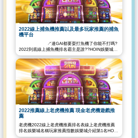
機說明，如果沒有仔細看過，有可能這一台機器的中
遠。13支華族的13支撲克牌起源眾說紛紜，其中流
陳恩寧名言「不研究，投資是賭博；有研究，賭博是
介紹，協助你快速了解平台資訊與安全性：名次娛樂
推薦給大家！娛樂城遊戲推薦既然知道HOIN娛樂城
成以下八類，接下來就來跟新手玩家們談談為什麼以
機https://live.funtown.com.tw/➤第74名8BET線上捕
獎規則與別人不同，沒有讀懂規則就貿然打機台是很
傳甚廣的就是唐朝宮廷傳出的葉子戲，也有認為是印
投資」。由於網路的普及線上德州撲克
城官網名稱娛樂城官網網址娛樂城介紹第1名HOIN娛
是最推薦的，下一步就回到我們文章的主軸，究竟到
上條件是評選現金版體驗金的主軸。現金版體驗金安
魚機https://www.ibet94168.com/➤第75名樂透線上
不好的習慣。 吃角子老虎機規則注意：一.吃角子老
度女神的化身或者是神秘的塔羅牌占卜學，但不管源
（TexasHold’em或稱Hold’em）現已成為風靡全球的
樂城官網(好贏娛樂城)https://hoin8.com/➤第2名3A
線上娛樂城該玩甚麼遊戲呢?臨場、真實性高的遊
全性個人資料是否有足夠的保護和安全性：身處資訊
捕魚機https://www.ku9.com.tw/➤第76名眾發線上捕
虎機｜注碼規則:會有該台機器的最小下注限額，每
於何處，我們可以確定的是13支確實是華人的產物，
撲克遊戲，線上德州撲克顯然在網路博弈世界擁有大
娛樂城官網https://www.aaawin88.com/➤第3名
戲：所謂的臨場性、真實性代表玩家可以實際體驗到
時代，個人資料的保護格外重要，可避免許多不必要
魚機https://jfa888.com/➤第77名盈吉線上捕魚機
一台能夠下注的最小限額都不一樣所以每一台都會標
也被稱為中國撲克。玩家將取得的十三張牌分成三
片板圖，然而，面對「線上德州撲克賺錢app」、
HOYA娛樂城官網https://1766hy.com/➤第4名線上現
真實賭場的博弈遊戲，畢竟大部分玩家都是由實體轉
的麻煩！網路博弈畢竟還是存在著風險，所以謹慎的
https://ing168.me/➤第78名168線上捕魚機
2022線上捕魚機推薦以及最多玩家推薦的捕魚
示在說明書裡。二.吃角子老虎機｜下注倍數:每一台
組，分別丟出比較大小，此遊戲最重要的在於對牌組
「線上德州撲克現金線上讓你拿」、「線上德州撲克
金版娛樂城官網https://as5588.com/➤第5名CASH88
線上，所以能夠體驗到實體賭場的臨場感，但又沒有
挑選安全的現金版體驗金，是我們玩線上現金版體驗
機平台
https://168six.com/➤第79名58線上捕魚機
吃角子老虎機可以投注的數量不等。如果是經典款畫
熟悉度、邏輯推理與排列技巧，港片中常出現經典必
線上現金」等看似大同小異的標語宣傳與娛樂城，全
娛樂城官網https://www.cash1788.com/➤第6名
群聚的風險，這種遊戲類型就會非常推薦大家遊玩。
金的首要條件。安全性囊括許多部分，例如儲值管道
https://www.aeg58.net/➤第80名客萊柏線上捕魚機
面只有九個圖案那最多將會有八條線可以投注，如果
贏牌組題足見其精彩絕倫之處。21點黑傑克的21點
都是「線上德州撲克線上玩」的娛樂城，非常容易讓
↗連GAI都要耍打魚機了你能不打嗎?
SWAG娛樂城官網https://lijing5888.com/➤第7名Q8
而這類型的遊戲，你可以在【HOIN娛樂城】中的
是否有保障，以及對於新手玩家們的資料控管，保障
https://bac88.club666.net/➤第81名星城線上捕魚機
是新型的機台可能畫面將會有十六個圖案同時定格，
起源於十七世紀的法國賭場，最經典的名字反而來自
人迷失在大量的資訊中。它們外觀上看來都很棒，深
2022到底線上捕魚機排名霸主是誰??HOIN娛樂城?
娛樂城官網https://JZJZ5858.com➤第8名LEO娛樂
「真人遊戲」找到，像是「真人百家樂」、「真人龍
新手玩家們的隱私，之所以大發網非常注重這部分，
https://www.beauty10.com.tw/➤第82名玩家線上捕
但也不一定每一條線都可以投注所以要先看清楚下注
美國的獎金制度，只要你擁有黑桃A+黑牌J的對牌，
入娛樂城就為了提供最真實客觀的評價，並列出5大
HOYA娛樂城?CASH88娛樂城?還是另有其人????讓
城官網https://spitze2012.com.tw/➤第9名九牛娛樂城
虎」、「真人輪盤」、「真人骰寶」、「真人炸金
主要還是真的太多因為資料外洩結果被抓的例子了。
魚機http://www.win1881.net/➤第83名99線上捕魚機
倍數才可以知道這台機器的投注方法。三.吃角子老
「blackjack」會讓你更有利！在21點的限度內要
線上現金德州撲克娛樂城推薦給所有線上現金版玩家
我來給你娓娓道來2022娛樂城捕魚機排名名次娛樂
官網https://nb5885.com/➤第10名Q8娛樂城官網
花」….都非常推薦給大家。透過真人荷官在線發
現金版體驗金遊戲類別種類遊戲種類及數量是否豐
https://www.tw9999.net/➤第84名黃金線上捕魚機
虎機｜中獎組合:越高的下注倍數會讓你的中獎機率
牌，讓自己的牌組點數最高即為贏家，簡單而經典，
們。因此不論這些線上現金德州撲克玩家身在何處，
城名稱娛樂城網址娛樂城介紹第1名HOIN線上捕魚機
https://dbi88.q8.bet/➤第11名富亨娛樂城官網
牌，利用實況的方式讓大家體驗最真實的博弈體驗。
富：遊戲種類多且廣，代表該現金版體驗金有實力接
https://golden.goldengame.com.tw/➤第85名ST線上
越高，所以不同的下注倍數會有不一樣的期望畫面。
刺激度卻是滿分，它的魅力足以讓真人真事拍成經典
都可以利用線上娛樂城現金版玩到翻。第一名：
(好贏線上捕魚機)https://hoin8.com/➤第2名SWAG線
https://fh666.net/➤第12名iWin娛樂城官網
百家樂優惠返水高的遊戲：有一類型的玩家不太在意
入各平台的遊戲，相對來說規模大就是穩定。現金版
捕魚機https://www.st777.tw/➤第86名藏金閣線上捕
但還是有各種吃角子老虎機的型態要介紹給大家知
電影──「決勝21點」，您是否也覺得躍躍欲試呢？
HOIN現金版HOIN線上真人現金版娛樂城博弈界最新
上捕魚機 https://lijing5888.com/➤第3名HOYA線上
https://www.9iwinbet.com/➤第13名威博娛樂城官網
遊戲內容，對於遊戲的設計機制沒有一定的要求，到
體驗金中最基本要有的遊戲種類可以分為五種，...
魚機https://www.cp777.tw/➤第87名SUPER8線上捕
道。 吃角子老虎機類型有哪些呢？經典吃角子老虎
老虎機老虎機由於中獎率低總是如入虎口一般的有去
的線上真人現金版，2022年最新推出的娛樂城，新
捕魚機https://1766hy.com/➤第4名線上現金版線上
https://9ibet.net/➤第14名金好運娛樂城官網
線上娛樂城最大的目的就是為了『贏錢』。如果你是
魚機https://s8998.net/➤第88名完美線上捕魚機
機複合式吃角子老虎機獎勵型複合式吃角子老虎機以
無回，吃角子老虎機這個經典名稱因應而生，距離問
的娛樂城優惠活動真的超級多超敢給優惠，推薦那些
捕魚機https://as5588.com/➤第5名CASH88線上捕魚
https://www.goodluck777.com/➤第15名SA娛樂城官
這類型的玩家，小編就會非常推薦你選擇「遊戲返水
https://iwm888.com/➤第89名中華線上捕魚機
下將會針對三種類型來做介紹，讓大家更了解老虎
世不過百年，大家很難想像攻克各家賭場的老虎機。
老玩家老司機跳槽過來HOIN娛樂城玩，沒玩過線上
機https://www.cash1788.com/➤第6名Q8線上捕魚機
網https://www.governmentfiling.com/➤第16名任你
高」的遊戲類型。所謂的返水獎勵，就是當你贏錢的
https://www.cns8899.com/➤第90名星匯線上捕魚機
機！線上拉霸機|中獎機率固定且機率更高隨著時代
起始於舊金山的小機械店，獨屬於酒鬼們為了多兌一
真人現金版的新手們，小編也推薦您可以先玩
https://JZJZ5858.com➤第7名THA線上捕魚機
博娛樂城官網https://999xc.net/➤第17名大老爺娛樂
時候，線上娛樂城就會從你贏走的金錢當中抽取一部
https://6888sg.com/➤第91名AMUNX線上捕魚機
演進2022線上娛樂城的出現，使得老虎機逐漸轉向
杯免費啤酒的小遊戲，而現在伴隨經典的背景音效，
CASH88線上真人現金版，一定賺翻天，荷包滿滿滿
https://tha58.net/➤第8名LEO線上捕魚機
城官網https://www.gm1688.net/➤第18名王牌娛樂城
分的錢當作水錢，你可以想像成是「傭金」。而為了
2022推薦線上老虎機推薦 現金老虎機遊戲推
http://amunx.net/➤第92名通盈線上捕魚機
線上平台，衍生出多線玩法，不僅僅是中獎機率更
老虎機早已是賭場裡面最經典的一道風景。詹姆斯龐
~~ HOIN線上真人現金版試玩第二名：HOYA現金版
https://spitze2012.com.tw/➤第9名九牛線上捕魚機
官網https://www.king88.tw/➤第19名598娛樂城官網
獎勵你繼續參與遊戲，完美娛樂城會把很大部分的水
薦
https://tti588.com/➤第93名金大發線上捕魚機
高，並且倍率也比起實體更高，畫面中常常出現讓人
德的撲克自從ChrisMoneymaker先生贏得2003年
HOYA線上真人現金版娛樂城博弈界最新的線上真人
https://nb5885.com/➤第10名Q6線上捕魚機
https://www.589.cash/➤第20名包你發娛樂城官網
錢退還給你，讓你增加更多的賭本繼續跟賭場一局決
https://www.win1798.com/➤第94名鑫展線上捕魚機
眼花撩亂的線條，怎麼轉一次可以中獎這麼多條線？
WSP主賽事後，撲克世界已經走出了煙熏火燎的密
現版，2022年最新推出的娛樂城，新的娛樂城優惠
老虎機2022線上老虎機推薦排名表線上老虎機推薦
https://dbi88.q8.bet/➤第11名富亨線上捕魚機
https://online808.com/➤第21名野蠻世界娛樂城官網
高下。以【HOIN娛樂城】的退水優惠表來看：遊戲
http://sj999.idv.st/➤第95名贏家線上捕魚機
根據上圖可以知道此款老虎機中獎方式有非常多種，
室，成為全球很多人的消遣。多虧了網路，撲克遊戲
活動真的超級多超敢給優惠，推薦那些老玩家老司機
排名娛樂城名稱玩家推薦指數娛樂城介紹第1名HOIN
https://fh666.net/➤第12名iWin線上捕魚機
https://www.hugaslots.com/➤第22名富豪娛樂城官
類別真人遊戲體育遊戲電子遊戲彩票彩球一般會員
https://www.iwin688.com.tw/➤第96名福財線上捕魚
線上老虎機還會搭配各式各樣的主題，設計各種不同
可以24小時不間斷地進行。撲克網站如雨後春筍般出
跳槽過來HOIN娛樂城玩，沒玩過線上真人現金版的
娛樂城官網(好贏娛樂城)★★★★★➤第2名Q8娛樂
https://www.9iwinbet.com/➤第13名威博線上捕魚機
網https://www.fhcasino.com/➤第23名玖天娛樂城官