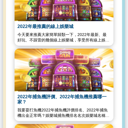
麼很多人不推薦玩賭博遊戲？很多人不推薦玩賭博遊
地。像這樣的遊戲具有指標性的包含：鬥地主、德州
網https://kingsgambler.com/➤第46名911娛樂城官
戲是因為賭博會上癮，但是娛樂城老虎機這款遊戲屬
撲克、二八槓、麻將…等等。體育類遊戲CASH88娛
網https://911win.net/➤第47名i88娛樂城官網
於簡單的賭博遊戲，無論是資金投入還是賭博風險係
樂城跟傳統的運動彩券行不一樣的是，線上娛樂城提
https://i88223.com/➤第48名TZ娛樂城官網
數上都是比較低，只要合理的安排遊戲時間是絕對不
供的運動彩券項目更多種，而且玩法的變化更多。基
https://bac88.tz168168.com/➤第49名錢多多娛樂城
會出現賭博風險的，而且娛樂城老虎機在很多的商場
本上你想得到跟體育有關的賽事都可以賭，所以很多
官網https://www.7dd168.com/➤第50名樂都娛樂城
2022年最推薦的線上娛樂城
都有擺設，偶爾選擇玩一下也是完全可以的。遊戲玩
專精運彩類的玩家，都會選擇到線上娛樂城來下注，
官網https://slotto.com.tw/➤第51名白宮娛樂城官網
今天要來推薦大家簡單歸類一下，2022年最新、最
法娛樂城老虎機的玩法比較簡單，其實最主要的還是
因為下注玩法多，資金的調控彈性就會相對比較高。
https://wh-top.com/➤第52名淘金娛樂城官網
好玩、不踩雷的幾個線上娛樂城，享受所有線上娛樂
靠運氣，通過機器的按鈕指示操作，隨著現代化的因
除了常見的棒球、籃球、足球…等等重點賽事之外，
https://dbi88.gr66.net/➤第53名歐博娛樂城官網
城優惠以及最頂級的遊戲情況和優劣勢給大家比較，
素娛樂城老虎機也有了相應的改變，如果想要手裏沒
線上娛樂城也找得到電競、拳擊、網球這類型的冷門
https://ab2277.net/➤第54名SZ娛樂城官網
這樣娛樂城新手玩家們就知道阿廷為什麼喜歡選好贏
有什麼好玩的遊戲，完全可以感受娛樂城老虎機帶來
賽事。彩票型遊戲swag娛樂城到彩券行玩大樂透、
https://z5588.sz168168.com/➤第55名公弈娛樂城官
娛樂城(HOIN娛樂城)註冊玩遊戲了。2022第一名娛
的快樂。如今很多人還是非常喜歡賭博遊戲的，雖然
四星彩已經不稀奇，甚至已經有點退出時代的潮流。
網https://99ta-game.com/➤第56名鉅城娛樂城官網
樂城推薦評價:好贏娛樂城(HOIN娛樂城)官網成立時
賭博遊戲具有一定的風險係數，但是只要控制每天的
線上娛樂城除了這些基本的彩票遊戲之外，當然還提
https://www.ofa77.net/➤第57名金大發娛樂城官網
間：2021存款速度：5分鐘到帳提款速度：10分鐘到
遊戲時間一般是可以更好的感受到遊戲的樂趣，如今
供了更多的選擇讓玩家參考。包含：幸運飛艇、北京
https://www.win1798.com/➤第58名東聖神洲娛樂城
帳 單筆提款：50萬 單日提款:無上限真人平台-
現代化城市很多的賭博遊戲都做了整改，娛樂城老虎
賽車、中國快三系列、BINGO…等等，最重要的是，
官網https://ubet369.com/➤第59名DG娛樂城官網
ALLBET/BS/DG/OG/SA/WM體育賽事-SUPER/SXB
機作為賭博遊戲的同時還是很多年輕人小時候的遊戲
線上娛樂城都會將每次開出的結果用完整的數據紀錄
https://dg66.net/➤第60名LK娛樂城官網
鑫寶電子遊藝-BS/QT/SA/TTG/UC8其他-P8Poker對
樂趣，所以是比較推薦的一款消遣遊戲。1895年，
下來，讓玩家不用花時間紀錄，直接用現成的數據進
https://www.tw6888.com/➤第61名金禾娛樂城官網
戰館/捕魚機/六合彩球/賓果/北京賽車介紹：好贏娛樂
娛樂城老虎機就被發明了出來，儘管當時的經濟並不
行分析哦！玩家進而可以找到每一彩票開獎的規率，
https://www.jh178.tw/➤第62名WIN89娛樂城官網
城(HOIN娛樂城)提供全新遊戲，體驗真實賭場的視覺
是很景氣，但是這種充滿了未知的機器還是博得了大
比一般的彩票行更容易賺到錢！真人類遊戲HOIN娛
https://win8988.com/➤第63名AC1娛樂城官網
2022年捕魚機評價、2022年捕魚機推薦哪一
感受，SUPER體育投注、百家樂、老虎機、AV女優
部分人的眼球。只需要簡單的幾枚硬幣和轉動一下拉
樂城說到娛樂城最熱門的遊戲種類，那一定非「真人
https://ac1.online/➤第64名勝利娛樂城官網
家？
等其他遊戲，好贏娛樂城(HOIN娛樂城)一次滿足娛樂
杆，剩下的就全都交給命運的遊戲很快便走進了各種
遊戲」莫屬，娛樂城會直接轉播實體賭場的畫面，真
https://tts777.com/➤第65名金爽娛樂城官網
我要耍打魚機2022年捕魚機評價排名、2022年捕魚
城新手玩家們所有享受！存提款便利，免幣商，金順
娛樂場所，成為當時博彩必備專案。 娛樂城老虎機
人美女/帥哥幫你發牌、翻牌，讓你享受最高級的服
https://jinsong.io/➤第66名大總裁娛樂城官網
機出金正常嗎？娛樂城捕魚機排名名次娛樂城名稱娛
賽事分析網最推薦的現金版平台。娛樂城新手玩家們
運作原理娛樂城老虎機的運作原理也就是他的玩法。
務。通常真人類的遊戲包含：輪盤、百家樂、龍虎…
https://www.rh7889.com/➤第67名WINBET娛樂城官
樂城網址娛樂城介紹第1名HOIN線上捕魚機(好贏線
推薦分享2021年「十大娛樂城推薦評價」！娛樂城
娛樂城老虎機內部有三個卷軸，上邊畫著不同的圖
等等。【2022娛樂城熱門遊戲】 遊戲種類遊戲項目
網https://368ku.net/➤第68名WINBET娛樂城官網
上捕魚機)https://hoin8.com/➤第2名SWAG線上捕魚
排名娛樂城名稱推薦指數勝率收益連結第一名好贏娛
案，卷軸由機器連接到旁邊的拉杆上，在配上運作的
各大娛樂城HOIN娛樂城HOYA娛樂城CASH88娛樂城