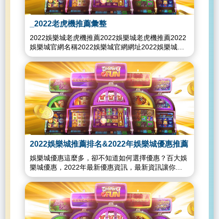
統民間色彩的主題老虎機及電子遊戲，打造一個精彩
https://www.hugaslots.com/➤第22名富豪娛樂城官
多變，極受歡迎的新熱點。【運彩投注】娛樂城推薦
網https://www.fhcasino.com/➤第23名玖天娛樂城官
羅各類體育賽事，玩家可以選擇的其喜愛項目進行遊
網https://91dd8.91d.club/➤第24名昊陽娛樂城官網
_2022老虎機推薦彙整
戲。娛樂城開出盤口多，高水賠率，選擇豐富。運彩
https://www.hyg889.com/➤第25名太陽城娛樂城官
2022娛樂城老虎機推薦2022娛樂城老虎機推薦2022
投注項目種類包括足球、網球、籃球、棒球、排球、
網https://www.scbet588.com/➤第26名至尊娛樂城官
娛樂城官網名稱2022娛樂城官網網址2022娛樂城介
乒乓球、羽毛球、高爾夫球、冰球、手球、美式足
網https://www.yes777.com.tw/➤第27名多金娛樂城
紹第1名HOIN娛樂城官網(好贏娛樂
球、欖球、桌球/台球、賽車及飛鏢等等。【彩票遊
官網https://djg88.com/➤第28名卡利娛樂城官網
城)https://hoin8.com/➤第2名Q8娛樂城官
戲】【北京賽車】，別名又稱為PK10，這款遊戲來
https://www.777vip.net/➤第29名豪神娛樂城官網
網 https://dbi88.q8.bet/➤第2名HOYA娛樂城官網
自中國大陸，目前這款遊戲的銷售量在大陸是奪冠，
https://hs-casino.com/➤第30名金雞娛樂城官網
https://1766hy.com/➤第4名線上現金版娛樂城官網
娛樂城平台也因此引進了北京賽車PK10這項遊戲。
https://gca888.net/➤第31名雄厚娛樂城官網
https://as5588.com/➤第5名CASH88娛樂城官網
彩票遊戲還包括六合彩、幸運飛艇等目前最熱門的遊
https://www.918ofa.net/➤第32名KU娛樂城官網
https://www.cash1788.com/➤第6名九州娛樂城官網
戲讓所有玩家都可以玩得過癮！ 【娛樂城遊戲分
https://www.kugame588.com/➤第33名沙龍娛樂城
https://ts7777.com.tw/➤第7名THA娛樂城官網
類】電子類遊戲HOYA娛樂城電子類的遊戲有點像是
官網https://sa2222.net/➤第34名炫海娛樂城官網
https://tha58.net/➤第8名LEO娛樂城官網
你去湯姆熊玩的電動遊樂器一樣，是用類似遊戲動畫
https://dbi88.sh1788.net/➤第35名金合發娛樂城官網
https://spitze2012.com.tw/➤第9名九牛娛樂城官網
的方式呈現，在十幾年前，可是紅遍大街小巷。但是
https://www.jf68.net/➤第36名必出金娛樂城官網
https://nb5885.com/➤第10名SWAG娛樂城官網
隨著博弈遊戲的演進，越來越多厲害的遊戲崛起，現
https://gd666.net/➤第37名諾亞娛樂城官網
2022娛樂城推薦排名&2022年娛樂城優惠推薦
https://lijing5888.com/➤相信很多年輕人對於賭博遊
在已經逐漸沒落。如今只有少部分的博弈老手會光顧
https://5168th.com/➤第38名EX娛樂城官網
娛樂城優惠這麼多，卻不知道如何選擇優惠？百大娛樂城優惠，2022年最新優惠資訊，最新資訊讓你知道最熱門的娛樂城優惠！新娛樂城體驗金、娛樂城優惠活動、娛樂城註冊優惠活動、娛樂城活動、娛樂城註冊優惠、娛樂城送註冊金、娛樂城首儲優惠、娛樂城贈點、註冊金娛樂城如果有玩過娛樂城的人一定知道一件事情，就是娛樂城超多間，優惠也很多種類，但是卻不知道怎麼選擇？選擇一間對的娛樂城會讓你發大財，選擇錯的娛樂城只會讓你覺得人生好難。今天小鬼，整理大家都推薦的優惠給您，讓你知道什麼是發財的感覺，基本上跟著我們前進，您離致富的終點就前進一大步。我們推薦的娛樂城絕對是最優質的娛樂城。2022年娛樂城優惠2022年娛樂城推薦優惠必領的前10名優惠排行種類推薦指數試玩連結第1名新會員首次存款1000送1000★★★★★★➤第2名註冊立即送100，500可提領!!最高提款688！★★★★★★➤第3名會員再次存款1000送20%!!★★★★★➤第4名會員三存優惠加贈25%最高送2500!!★★★★☆➤第5名天天返點，最高0.8%!!不計輸贏，累計有效投注量即可獲得返點!★★★★☆➤第6名百家樂連贏/輸過關～最高加送30000！★★★★☆➤第7名介紹好友來好贏最高送888!!★★★★☆➤第8名老虎機再存送15%!!每天存每天送!!★★★★☆➤第9名體育高額返點下注立即返點★★★★☆➤第10名儲值3000元即送3000元！★★★★★➤百大娛樂城優惠推薦排行榜收集許多資料，利用大數據分析娛樂城推薦原因、優缺點、出金速度快慢、優惠多寡基本上如果要靠玩娛樂城賺錢，只能玩HOYA娛樂城。娛樂城優惠種類繁多包含每日返水優惠、首儲3000瘋狂送、.歡樂100點免費體驗、每日存每日送、挖角好友獎勵、百家樂連贏優惠、老虎機再存優惠等等…幾乎是每一間娛樂城提供的優惠項目都雷同，我們提供給您最推薦優惠的娛樂城讓您選擇！以下分析百大娛樂城優惠勝率以及收益，沒玩過的人可以考慮在線上玩，真的是超級方便而且賺錢的速度很快，因為每一局不到一分鐘就知道結果，加上以下的分析，相信你會在線上娛樂城網站有滿滿的收穫。2022線上娛樂城推薦排名2022娛樂城推薦排名娛樂城平台名稱個資安全性出金速度個資安全性綜合評比推薦網址第1名HOIN娛樂城★★★★★★★★★★★★★★★★★★★★➤第2名HOYA娛樂城★★★★★★★★★★★★★★★★★★★★➤第3名好贏娛樂城★★★★★★★★★★★★★★★★★★★★➤第4名線上現金版娛樂城★★★★★★★★★★★★★★★★★★★★➤第5名SWAG娛樂城★★★★★★★★★★★★★★★★★★★★➤第6名CASH88娛樂城★★★★★★★★★★★★★★★★★★★★➤第7名Q8娛樂城★★★★★★★★★★★★★★★★★★★★➤第8名JKF娛樂城★★★★★★★★★★★★★★★★★★★★➤第9名伊莉娛樂城★★★★★★★★★★★★★★★★★★★★➤第10名PTT娛樂城★★★★★★★★★★★★★★★★★★★★➤第11名DCARD娛樂城★★★★★★★★★★★★★★★★★★★★➤第12名全台娛樂城★★★★★★★★★★★★★★★★★★★★➤第13名玖九麻將娛樂城★★★★★★★★★★★★★★★★★★★★➤第14名金禾泰娛樂城★★★★☆★★★★☆★★★★☆★★★★☆➤第15名九州娛樂城★★★★☆★★★★☆★★★★☆★★★★☆➤第16名HUGA野蠻世界娛樂城★★★★☆★★★★☆★★★★☆★★★★☆➤第17名Q8娛樂城★★★★☆★★★★☆★★★★☆★★★★☆➤第18名太子娛樂城★★★★☆★★★★☆★★★★☆★★★★☆➤第19名TZ娛樂城★★★★☆★★★★☆★★★★☆★★★★☆➤第20名大老爺娛樂城★★★★☆★★★★☆★★★★☆★★★★☆➤第21名新天下娛樂城★★★★☆★★★★☆★★★★☆★★★★☆➤第22名帝禾娛樂城★★★★☆★★★★☆★★★★☆★★★★☆➤第23名鉅城娛樂城★★★★☆★★★★☆★★★★☆★★★★☆➤第24名大眾娛樂城★★★★☆★★★★☆★★★★☆★★★★☆➤第25名通博娛樂城★★★★☆★★★★☆★★★★☆★★★★☆➤第26名博客娛樂城★★★★☆★★★★☆★★★★☆★★★★☆➤第27名威博娛樂城★★★★☆★★★★☆★★★★☆★★★★☆➤第28名博馬娛樂城★★★★☆★★★★☆★★★★☆★★★★☆➤第29名金好運娛樂城★★★★☆★★★★☆★★★★☆★★★★☆➤第30名玖天娛樂城★★★★☆★★★★☆★★★★☆★★★★☆➤第31名金球娛樂城★★★★☆★★★★☆★★★★☆★★★★☆➤第32名聖發娛樂城★★★★☆★★★★☆★★★★☆★★★★☆➤第33名金雞娛樂城★★★★☆★★★★☆★★★★☆★★★★☆➤第34名泰京娛樂城★★★★☆★★★★☆★★★★☆★★★★☆➤第35名星匯娛樂城★★★★☆★★★★☆★★★★☆★★★★☆➤第36名富皇娛樂城★★★★☆★★★★☆★★★★☆★★★★☆➤第37名星耀娛樂城★★★★☆★★★★☆★★★★☆★★★★☆➤第38名錢來也娛樂城★★★★☆★★★★☆★★★★☆★★★★☆➤第39名589娛樂城★★★★☆★★★★☆★★★★☆★★★★☆➤第40名911娛樂城★★★★☆★★★★☆★★★★☆★★★★☆➤第41名盈吉娛樂城★★★★☆★★★★☆★★★★☆★★★★☆➤第42名九牛娛樂城★★★★☆★★★★☆★★★★☆★★★★☆➤第43名公益娛樂城★★★★☆★★★★☆★★★★☆★★★★☆➤第44名公弈娛樂城★★★★☆★★★★☆★★★★☆★★★★☆➤第45名DG百家樂娛樂城★★★★☆★★★★☆★★★★☆★★★★☆➤第46名完美娛樂城★★★★☆★★★★☆★★★★☆★★★★☆➤第47名淘金娛樂城★★★★☆★★★★☆★★★★☆★★★★☆➤第48名贏家娛樂城★★★★☆★★★★☆★★★★☆★★★★☆➤第49名博鑫娛樂城★★★★☆★★★★☆★★★★☆★★★★☆➤第50名i88娛樂城★★★★☆★★★★☆★★★★☆★★★★☆➤第51名金界娛樂城★★★★☆★★★★☆★★★★☆★★★★☆➤第52名海派娛樂城★★★★☆★★★★☆★★★★☆★★★★☆➤第53名永豐娛樂城★★★★☆★★★★☆★★★★☆★★★★☆➤第54名星富娛樂城★★★★☆★★★★☆★★★★☆★★★★☆➤第55名666娛樂城★★★★☆★★★★☆★★★★☆★★★★☆➤第56名鑫河娛樂城★★★☆☆★★★☆☆★★★☆☆★★★★☆➤第57名任你博娛樂城★★★☆☆★★★☆☆★★★☆☆★★★★☆➤第58名神明娛樂城★★★☆☆★★★☆☆★★★☆☆★★★★☆➤第59名福財娛樂城★★★☆☆★★★☆☆★★★☆☆★★★★☆➤第60名超級鑽娛樂城★★★☆☆★★★☆☆★★★☆☆★★★★☆➤第61名LUCK娛樂城★★★☆☆★★★☆☆★★★☆☆★★★★☆➤第62名招財兔娛樂城★★★☆☆★★★☆☆★★★☆☆★★★★☆➤第63名深遊娛樂城★★★☆☆★★★☆☆★★★☆☆★★★★☆➤第64名T99娛樂城★★★☆☆★★★☆☆★★★☆☆★★★★☆➤第65名寶島娛樂城★★★☆☆★★★☆☆★★★☆☆★★★★☆➤第66名合悅娛樂城★★★☆☆★★★☆☆★★★☆☆★★★★☆➤第67名凡賽斯娛樂城★★★☆☆★★★☆☆★★★☆☆★★★★☆➤第68名發玖發娛樂城★★★☆☆★★★☆☆★★★☆☆★★★★☆➤第69名首席娛樂城★★★☆☆★★★☆☆★★★☆☆★★★★☆➤第70名鑫寶娛樂城★★★☆☆★★★☆☆★★★☆☆★★★★☆➤第71名GTR娛樂城★★★☆☆★★★☆☆★★★☆☆★★★★☆➤第72名金富旺娛樂城★★★☆☆★★★☆☆★★★☆☆★★★★☆➤第73名通盈娛樂城★★★☆☆★★★☆☆★★★☆☆★★★★☆➤第74名淘盈娛樂城★★★☆☆★★★☆☆★★★☆☆★★★★☆➤第75名歐博娛樂城★★★☆☆★★★☆☆★★★☆☆★★★★☆➤第76名金濠娛樂城★★★☆☆★★★☆☆★★★☆☆★★★★☆➤第77名金大發娛樂城★★★☆☆★★★☆☆★★★☆☆★★★★☆➤第78名玩家娛樂城★★★☆☆★★★☆☆★★★☆☆★★★★☆➤第79名鑫展娛樂城★★★☆☆★★★☆☆★★★☆☆★★★★☆➤第80名長青娛樂城★★★☆☆★★★☆☆★★★☆☆★★★★☆➤第81名派大金娛樂城★★★☆☆★★★☆☆★★★☆☆★★★★☆➤第82名S8娛樂城★★★☆☆★★★☆☆★★★☆☆★★★★☆➤第83名大巨人娛樂城★★★☆☆★★★☆☆★★★☆☆★★★★☆➤第84名勝利娛樂城★★★☆☆★★★☆☆★★★☆☆★★★★☆➤第85名金豪氣娛樂城★★★☆☆★★★☆☆★★★☆☆★★★★☆➤第86名法拉利娛樂城★★★☆☆★★★☆☆★★★☆☆★★★★☆➤第87名王者娛樂城★★★☆☆★★★☆☆★★★☆☆★★★★☆➤第88名耀金娛樂城★★★☆☆★★★☆☆★★★☆☆★★★☆☆➤第89名彩金娛樂城★★★☆☆★★★☆☆★★★☆☆★★★☆☆➤第90名老王娛樂城★★★☆☆★★★☆☆★★★☆☆★★★☆☆➤第91名kanx娛樂城★★★☆☆★★★☆☆★★★☆☆★★★☆☆➤第92名DDYA娛樂城★★★☆☆★★★☆☆★★★☆☆★★★☆☆➤第93名大巨蛋娛樂城★★★☆☆★★★☆☆★★★☆☆★★★☆☆➤第94名JS娛樂城★★★☆☆★★★☆☆★★★☆☆★★★☆☆➤第95名iWin娛樂城★★★☆☆★★★☆☆★★★☆☆★★★☆☆➤第96名百大娛樂城★★★☆☆★★★☆☆★★★☆☆★★★☆☆➤第97名必出金娛樂城★★★☆☆★★★☆☆★★★☆☆★★★☆☆➤第98名多金娛樂城★★★☆☆★★★☆☆★★★☆☆★★★☆☆➤第99名老大娛樂城★★★☆☆★★★☆☆★★★☆☆★★★☆☆➤第100名至尊娛樂城★★★☆☆★★★☆☆★★★☆☆★★★☆☆➤第101名金鑽娛樂城★★★☆☆★★★☆☆★★★☆☆★★★☆☆➤第102名京都娛樂城★★★☆☆★★★☆☆★★★☆☆★★★☆☆➤第103名淘寶娛樂城★★★☆☆★★★☆☆★★★☆☆★★★☆☆➤第104名雄厚娛樂城★★★☆☆★★★☆☆★★★☆☆★★★☆☆➤第105名fun88娛樂城★★★☆☆★★★☆☆★★★☆☆★★★☆☆➤第106名JY娛樂城★★★☆☆★★★☆☆★★★☆☆★★★☆☆➤第107名3Q娛樂城★★★☆☆★★★☆☆★★★☆☆★★★☆☆➤第108名大福娛樂城★★★☆☆★★★☆☆★★★☆☆★★★☆☆➤第109名耀興娛樂城★★★☆☆★★★☆☆★★★☆☆★★★☆☆➤第110名CASH娛樂城★★★☆☆★★★☆☆★★★☆☆★★★☆☆➤第111名錢龍皇Online★★★☆☆★★★☆☆★★★☆☆★★★☆☆➤第112名GS娛樂城★★★☆☆★★★☆☆★★★☆☆★★★☆☆➤第113名世錦桌球娛樂城★★★☆☆★★★☆☆★★★☆☆★★★☆☆➤第114名皇家娛樂城★★★☆☆★★★☆☆★★★☆☆★★★☆☆➤第115名真人娛樂城★★★☆☆★★★☆☆★★★☆☆★★★☆☆➤第116名萬來博娛樂城★★★☆☆★★★☆☆★★★☆☆★★★☆☆➤第117名金鼎娛樂城★★★☆☆★★★☆☆★★★☆☆★★★☆☆➤第118名錢多多娛樂城★★★☆☆★★★☆☆★★★☆☆★★★☆☆➤第119名FA8娛樂城★★★☆☆★★★☆☆★★★☆☆★★★☆☆➤第120名鉑富娛樂城★★★☆☆★★★☆☆★★★☆☆★★★☆☆➤第121名金爽娛樂城★★★☆☆★★★☆☆★★★☆☆★★★☆☆➤第122名雲頂娛樂城★★★☆☆★★★☆☆★★★☆☆★★★☆☆➤第123名錢街★★★☆☆★★★☆☆★★★☆☆★★★☆☆➤第124名御皇娛樂城★★★☆☆★★★☆☆★★★☆☆★★★☆☆➤第125名ibet娛樂城★★★☆☆★★★☆☆★★★☆☆★★★☆☆➤第126名星皇娛樂城★★★☆☆★★★☆☆★★★☆☆★★★☆☆➤第127名雲集娛樂城★★★☆☆★★★☆☆★★★☆☆★★★☆☆➤第128名金財寶娛樂城★★★☆☆★★★☆☆★★★☆☆★★★☆☆➤第129名QQ9娛樂城★★★☆☆★★★☆☆★★★☆☆★★★☆☆➤第130名ST娛樂城★★★☆☆★★★☆☆★★★☆☆★★★☆☆➤第131名億興娛樂城★★★☆☆★★★☆☆★★★☆☆★★★☆☆➤第132名元寶娛樂城★★★☆☆★★★☆☆★★★☆☆★★★☆☆➤第133名58娛樂城★★★☆☆★★★☆☆★★★☆☆★★★☆☆➤第134名CEO娛樂城★★☆☆☆★★☆☆☆★★☆☆☆★★★☆☆➤第135名妞妞娛樂城★★☆☆☆★★☆☆☆★★☆☆☆★★★☆☆➤第136名海神娛樂城★★☆☆☆★★☆☆☆★★☆☆☆★★★☆☆➤第137名豪爺郎娛樂城★★☆☆☆★★☆☆☆★★☆☆☆★★★☆☆➤第138名協和娛樂城★★☆☆☆★★☆☆☆★★☆☆☆★★★☆☆➤第139名極速娛樂城★★☆☆☆★★☆☆☆★★☆☆☆★★☆☆☆➤第140名滿貫大亨★★☆☆☆★★☆☆☆★★☆☆☆★★☆☆☆➤第141名星海娛樂城★★☆☆☆★★☆☆☆★★☆☆☆★★☆☆☆➤第142名5818娛樂城★★☆☆☆★★☆☆☆★★☆☆☆★★☆☆☆➤第143名金賀盈娛樂城★★☆☆☆★★☆☆☆★★☆☆☆★★☆☆☆➤第144名包你發娛樂城★★☆☆☆★★☆☆☆★★☆☆☆★★☆☆☆➤第145名眾發娛樂城★★☆☆☆★★☆☆☆★★☆☆☆★★☆☆☆➤第146名金鈦城娛樂城★★☆☆☆★★☆☆☆★★☆☆☆★★☆☆☆➤第147名EX娛樂城★★☆☆☆★★☆☆☆★★☆☆☆★★☆☆☆➤第148名AMUNX娛樂城★★☆☆☆★★☆☆☆★★☆☆☆★★☆☆☆➤第149名永恆娛樂城★★☆☆☆★★☆☆☆★★☆☆☆★★☆☆☆➤第150名利亨娛樂城★★☆☆☆★★☆☆☆★★☆☆☆★★☆☆☆➤第151名凱薩娛樂城★★☆☆☆★★☆☆☆★★☆☆☆★★☆☆☆➤第152名win89娛樂城★★☆☆☆★★☆☆☆★★☆☆☆★★☆☆☆➤第153名富亨娛樂城★★☆☆☆★★☆☆☆★★☆☆☆★★☆☆☆➤第154名王牌會娛樂城★★☆☆☆★★☆☆☆★★☆☆☆★★☆☆☆➤第155名皇璽會娛樂城★★☆☆☆★★☆☆☆★★☆☆☆★★☆☆☆➤第156名OK娛樂城★★☆☆☆★★☆☆☆★★☆☆☆★★☆☆☆➤第157名AirFUN娛樂城★★☆☆☆★★☆☆☆★★☆☆☆★★☆☆☆➤第158名東聖神洲娛樂城★★☆☆☆★★☆☆☆★★☆☆☆★★☆☆☆➤第159名鑫利娛樂城★★☆☆☆★★☆☆☆★★☆☆☆★★☆☆☆➤第160名168娛樂城★★☆☆☆★★☆☆☆★★☆☆☆★★☆☆☆➤第161名全球娛樂城★★☆☆☆★★☆☆☆★★☆☆☆★★☆☆☆➤第162名玖九娛樂城★★☆☆☆★★☆☆☆★★☆☆☆★★☆☆☆➤第163名金滿堂娛樂城★★☆☆☆★★☆☆☆★★☆☆☆★★☆☆☆➤第164名皇驛娛樂城★★☆☆☆★★☆☆☆★★☆☆☆★★☆☆☆➤第165名元亨利娛樂城★★☆☆☆★★☆☆☆★★☆☆☆★★☆☆☆➤第166名KEY娛樂城★★☆☆☆★★☆☆☆★★☆☆☆★★☆☆☆➤第167名猴塞雷娛樂城★★☆☆☆★★☆☆☆★★☆☆☆★★☆☆☆➤第168名天使娛樂城★★☆☆☆★★☆☆☆★★☆☆☆★★☆☆☆➤第169名黃金俱樂部★★☆☆☆★★☆☆☆★★☆☆☆★★☆☆☆➤第170名黃金貴娛樂城★★☆☆☆★★☆☆☆★★☆☆☆★★☆☆☆➤第171名金特爾娛樂城★★☆☆☆★★☆☆☆★★☆☆☆★★☆☆☆➤第172名KU娛樂城★★☆☆☆★★☆☆☆★★☆☆☆★★☆☆☆➤第173名天辰娛樂城★★☆☆☆★★☆☆☆★★☆☆☆★★☆☆☆➤第174名星城ONLINE★★☆☆☆★★☆☆☆★★☆☆☆★★☆☆☆➤第175名AVA娛樂城★★☆☆☆★★☆☆☆★★☆☆☆★★☆☆☆➤第176名金好贏娛樂城★★☆☆☆★★☆☆☆★★☆☆☆★★☆☆☆➤第177名星博娛樂城★★☆☆☆★★☆☆☆★★☆☆☆★★☆☆☆➤第178名尚發娛樂城★★☆☆☆★★☆☆☆★★☆☆☆★★☆☆☆➤第179名富美樂娛樂城★★☆☆☆★★☆☆☆★★☆☆☆★★☆☆☆➤第180名戰點娛樂城★★☆☆☆★★☆☆☆★★☆☆☆★★☆☆☆➤第181名招財8娛樂城★★☆☆☆★★☆☆☆★★☆☆☆★★☆☆☆➤第182名華人匯娛樂城★★☆☆☆★★☆☆☆★★☆☆☆★★☆☆☆➤第183名上格娛樂城★★☆☆☆★★☆☆☆★★☆☆☆★★☆☆☆➤第184名江南娛樂城★★☆☆☆★★☆☆☆★★☆☆☆★★☆☆☆➤第185名173YY娛樂城★★☆☆☆★★☆☆☆★★☆☆☆★★☆☆☆➤第186名永旺娛樂城★★☆☆☆★★☆☆☆★★☆☆☆★★☆☆☆➤第187名諾亞娛樂城★★☆☆☆★★☆☆☆★★☆☆☆★★☆☆☆➤第188名富貴金星★★☆☆☆★★☆☆☆★★☆☆☆★★☆☆☆➤第189名耀發娛樂城★★☆☆☆★★☆☆☆★★☆☆☆★★☆☆☆➤第190名鴻盛娛樂城★★☆☆☆★★☆☆☆★★☆☆☆★★☆☆☆➤第191名興盛娛樂城★★☆☆☆★★☆☆☆★★☆☆☆★★☆☆☆➤第192名巨金娛樂城★★☆☆☆★★☆☆☆★★☆☆☆★★☆☆☆➤第193名添添旺娛樂城★★☆☆☆★★☆☆☆★★☆☆☆★★☆☆☆➤第194名昊陽娛樂城★★☆☆☆★★☆☆☆★★☆☆☆★★☆☆☆➤第195名法老王娛樂城★★☆☆☆★★☆☆☆★★☆☆☆★★☆☆☆➤第196名大總裁娛樂城★★☆☆☆★★☆☆☆★★☆☆☆★★☆☆☆➤第197名老子有錢★★☆☆☆★★☆☆☆★★☆☆☆★★☆☆☆➤第198名樂虎娛樂城★★☆☆☆★★☆☆☆★★☆☆☆★★☆☆☆➤第199名太陽城娛樂城★★☆☆☆★★☆☆☆★★☆☆☆★★☆☆☆➤第200名金虎爺娛樂城★★☆☆☆★★☆☆☆★★☆☆☆★★☆☆☆➤第201名博必發娛樂城★★☆☆☆★★☆☆☆★★☆☆☆★★☆☆☆➤第202名渥金娛樂城★★☆☆☆★★☆☆☆★★☆☆☆★★☆☆☆➤第203名東吉娛樂城★★☆☆☆★★☆☆☆★★☆☆☆★★☆☆☆➤第204名豪神娛樂城★★☆☆☆★★☆☆☆★★☆☆☆★★☆☆☆➤第205名AC1娛樂城★★☆☆☆★★☆☆☆★★☆☆☆★★☆☆☆➤第206名TIGER娛樂城★★☆☆☆★★☆☆☆★★☆☆☆★★☆☆☆➤第207名萬家娛樂城★★☆☆☆★★☆☆☆★★☆☆☆★★☆☆☆➤第208名超級大發娛樂城★★☆☆☆★★☆☆☆★★☆☆☆★★☆☆☆➤第209名中華娛樂城★★☆☆☆★★☆☆☆★★☆☆☆★★☆☆☆➤第210名UP娛樂城★★☆☆☆★★☆☆☆★★☆☆☆★★☆☆☆➤第211名預言王娛樂城★★☆☆☆★★☆☆☆★★☆☆☆★★☆☆☆➤第212名互聯金賺娛樂城★★☆☆☆★★☆☆☆★★☆☆☆★★☆☆☆➤第213名大地球娛樂城★★☆☆☆★★☆☆☆★★☆☆☆★★☆☆☆➤第214名PG娛樂城★★☆☆☆★★☆☆☆★★☆☆☆★★☆☆☆➤第215名力晶娛樂城★★☆☆☆★★☆☆☆★★☆☆☆★★☆☆☆➤第216名XH娛樂城★★☆☆☆★★☆☆☆★★☆☆☆★★☆☆☆➤第217名君奕天地娛樂城★★☆☆☆★★☆☆☆★★☆☆☆★★☆☆☆➤第218名89博娛樂城★★☆☆☆★★☆☆☆★★☆☆☆★★☆☆☆➤第219名RY皇家娛樂城★★☆☆☆★★☆☆☆★★☆☆☆★★☆☆☆➤第220名犀力士娛樂城★★☆☆☆★★☆☆☆★★☆☆☆★★☆☆☆➤第221名皇冠皇宮娛樂城★★☆☆☆★★☆☆☆★★☆☆☆★★☆☆☆➤第222名金錢豹娛樂城★★☆☆☆★★☆☆☆★★☆☆☆★★☆☆☆➤第223名CQ女神娛樂城★★☆☆☆★★☆☆☆★★☆☆☆★★☆☆☆➤第224名SZ娛樂城★★☆☆☆★★☆☆☆★★☆☆☆★★☆☆☆➤第225名御鑫online娛樂城★★☆☆☆★★☆☆☆★★☆☆☆★★☆☆☆➤第226名全民娛樂城★★☆☆☆★★☆☆☆★★☆☆☆★★☆☆☆➤第227名海盛娛樂城★★☆☆☆★★☆☆☆★★☆☆☆★★☆☆☆➤第228名正信德娛樂城★★☆☆☆★★☆☆☆★★☆☆☆★★☆☆☆➤第229名金好勝娛樂城★★☆☆☆★★☆☆☆★★☆☆☆★★☆☆☆➤第230名金合發娛樂城★☆☆☆☆★☆☆☆☆★☆☆☆☆★☆☆☆☆➤第231名金禾娛樂城★☆☆☆☆★☆☆☆☆★☆☆☆☆★☆☆☆☆➤第232名LEO娛樂城★☆☆☆☆★☆☆☆☆★☆☆☆☆★☆☆☆☆➤第233名台灣娛樂城★☆☆☆☆★☆☆☆☆★☆☆☆☆★☆☆☆☆➤第234名 PK娛樂城★☆☆☆☆★☆☆☆☆★☆☆☆☆★☆☆☆☆➤第235炫海娛樂城★☆☆☆☆★☆☆☆☆★☆☆☆☆★☆☆☆☆➤第236名王牌娛樂城★☆☆☆☆★☆☆☆☆★☆☆☆☆★☆☆☆☆➤第237名LK娛樂城★☆☆☆☆★☆☆☆☆★☆☆☆☆★☆☆☆☆➤第238名太子娛樂城★☆☆☆☆★☆☆☆☆★☆☆☆☆★☆☆☆☆➤第239名永利皇宮娛樂城★☆☆☆☆★☆☆☆☆★☆☆☆☆★☆☆☆☆➤第240名HTC娛樂城★☆☆☆☆★☆☆☆☆★☆☆☆☆★☆☆☆☆➤第241名宏達電娛樂城★☆☆☆☆★☆☆☆☆★☆☆☆☆★☆☆☆☆➤第242名鴻海娛樂城★☆☆☆☆★☆☆☆☆★☆☆☆☆★☆☆☆☆➤第243名玉山娛樂城★☆☆☆☆★☆☆☆☆★☆☆☆☆★☆☆☆☆➤第244名渣打娛樂城★☆☆☆☆★☆☆☆☆★☆☆☆☆★☆☆☆☆➤第245名國泰娛樂城★☆☆☆☆★☆☆☆☆★☆☆☆☆★☆☆☆☆➤第246名金錢豹娛樂城★☆☆☆☆★☆☆☆☆★☆☆☆☆★☆☆☆☆➤第247名海七娛樂城★☆☆☆☆★☆☆☆☆★☆☆☆☆★☆☆☆☆➤第248名海八娛樂城★☆☆☆☆★☆☆☆☆★☆☆☆☆★☆☆☆☆➤第249名新樂園娛樂城★☆☆☆☆★☆☆☆☆★☆☆☆☆★☆☆☆☆➤第250名皇冠娛樂城★☆☆☆☆★☆☆☆☆★☆☆☆☆★☆☆☆☆➤第251名君悅娛樂城★☆☆☆☆★☆☆☆☆★☆☆☆☆★☆☆☆☆➤第252名台積電娛樂城★☆☆☆☆★☆☆☆☆★☆☆☆☆★☆☆☆☆➤第253名金聰娛樂城★☆☆☆☆★☆☆☆☆★☆☆☆☆★☆☆☆☆➤第254名台達電娛樂城★☆☆☆☆★☆☆☆☆★☆☆☆☆★☆☆☆☆➤第255名中信娛樂城★☆☆☆☆★☆☆☆☆★☆☆☆☆★☆☆☆☆➤第256名IGT娛樂城★☆☆☆☆★☆☆☆☆★☆☆☆☆★☆☆☆☆➤第257名廣達娛樂城★☆☆☆☆★☆☆☆☆★☆☆☆☆★☆☆☆☆➤第258名金龍娛樂城★☆☆☆☆★☆☆☆☆★☆☆☆☆★☆☆☆☆➤第259名國碩娛樂城★☆☆☆☆★☆☆☆☆★☆☆☆☆★☆☆☆☆➤第260名東山娛樂城★☆☆☆☆★☆☆☆☆★☆☆☆☆★☆☆☆☆➤第261名菲力貓娛樂城★☆☆☆☆★☆☆☆☆★☆☆☆☆★☆☆☆☆➤第262名菲力娛樂城★☆☆☆☆★☆☆☆☆★☆☆☆☆★☆☆☆☆➤第263名菲力國王娛樂城★☆☆☆☆★☆☆☆☆★☆☆☆☆★☆☆☆☆➤第264名金馬娛樂城★☆☆☆☆★☆☆☆☆★☆☆☆☆★☆☆☆☆➤第265名巨星娛樂城★☆☆☆☆★☆☆☆☆★☆☆☆☆★☆☆☆☆➤第266名凱悅娛樂城★☆☆☆☆★☆☆☆☆★☆☆☆☆★☆☆☆☆➤第267名超級巨星娛樂城★☆☆☆☆★☆☆☆☆★☆☆☆☆★☆☆☆☆➤第268名國賓娛樂城★☆☆☆☆★☆☆☆☆★☆☆☆☆★☆☆☆☆➤第269名發樂娛樂城★☆☆☆☆★☆☆☆☆★☆☆☆☆★☆☆☆☆➤第270名豪門娛樂城★☆☆☆☆★☆☆☆☆★☆☆☆☆★☆☆☆☆➤第271名大將軍娛樂城★☆☆☆☆★☆☆☆☆★☆☆☆☆★☆☆☆☆➤第272名黃金娛樂城★☆☆☆☆★☆☆☆☆★☆☆☆☆★☆☆☆☆➤第273名鑽石娛樂城★☆☆☆☆★☆☆☆☆★☆☆☆☆★☆☆☆☆➤第274名勞力士娛樂城★☆☆☆☆★☆☆☆☆★☆☆☆☆★☆☆☆☆➤第275名現金板娛樂城★☆☆☆☆★☆☆☆☆★☆☆☆☆★☆☆☆☆➤第276名現金版娛樂城★☆☆☆☆★☆☆☆☆★☆☆☆☆★☆☆☆☆➤第277名百家樂娛樂城★☆☆☆☆★☆☆☆☆★☆☆☆☆★☆☆☆☆➤第278名老虎機娛樂城★☆☆☆☆★☆☆☆☆★☆☆☆☆★☆☆☆☆➤第279名捕魚機娛樂城★☆☆☆☆★☆☆☆☆★☆☆☆☆★☆☆☆☆➤第280名賓士娛樂城★☆☆☆☆★☆☆☆☆★☆☆☆☆★☆☆☆☆➤第281名金山娛樂城★☆☆☆☆★☆☆☆☆★☆☆☆☆★☆☆☆☆➤第282名AKA娛樂城★☆☆☆☆★☆☆☆☆★☆☆☆☆★☆☆☆☆➤第283名SG娛樂城★☆☆☆☆★☆☆☆☆★☆☆☆☆★☆☆☆☆➤第284名彩票娛樂城★☆☆☆☆★☆☆☆☆★☆☆☆☆★☆☆☆☆➤第285名湖人娛樂城★☆☆☆☆★☆☆☆☆★☆☆☆☆★☆☆☆☆➤第286名尼克娛樂城★☆☆☆☆★☆☆☆☆★☆☆☆☆★☆☆☆☆➤第287名勇士娛樂城★☆☆☆☆★☆☆☆☆★☆☆☆☆★☆☆☆☆➤第288名籃網娛樂城★☆☆☆☆★☆☆☆☆★☆☆☆☆★☆☆☆☆➤第289名大都會娛樂城★☆☆☆☆★☆☆☆☆★☆☆☆☆★☆☆☆☆➤第290名洋基娛樂城★☆☆☆☆★☆☆☆☆★☆☆☆☆★☆☆☆☆➤第291名綠油油
戲都是比較感興趣的，確實現實生活中很多賭博遊戲
這種遊戲。而在電子類遊戲裡面最具代表性的遊戲
https://www.surpass77.com/➤第39名贏家娛樂城官
樂趣很大，娛樂城老虎機就是其中的一種娛樂性遊
有：7PK、拉霸機。對戰類遊戲線上21點有些玩家特
網https://www.iwin688.com.tw/➤第40名通博娛樂城
戲，雖然是賭博遊戲但是它不需要過多的投資，屬於
別好勝，喜歡別人一較高下。像這種類型的遊戲，贏
官網http://tb5688.com/➤第41名星城ONLINE官網
最簡單的賭博娛樂遊戲，這款遊戲的難度很低，即使
得的錢都是其他玩家的錢，娛樂城只負責抽取部分的
https://www.xin-stars.com/➤第42名博馬娛樂城官網
是剛剛上手的新手也是可以選擇的，所以想玩賭博遊
水錢。因為民族性的關係，所以很多大陸人都喜歡玩
https://www.7pk999.com/➤第43名金鼎娛樂城官網
戲的完全可以考慮娛樂城老虎機。那麼娛樂城老虎機
這種遊戲，最有名的就是「鬥地主」了，甚至可以說
https://www.jd1689.net/➤第44名戰點娛樂城官網
是賭博遊戲嗎？在日常推薦選擇玩麼？娛樂為主為什
絕大部分的對戰類遊戲都是由大陸開始盛行到其他各
https://www.melco6788.com/➤第45名王者娛樂城官