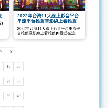
適
實體麻將館，這使得人們更容易享受
要
口味。除了傳統的賭博機和桌上遊
金真
一
注時造成的損失。此外，如果運氣好
者
麻將的樂趣。社交性：線上麻將遊戲
司
戲，還有即時娛樂城、體育博彩、彩
策
同
的話，玩家還有機會贏得真實的獎
過
可以讓玩家和來自不同地方的其他玩
通
票等等。社交化和互動性的增強：線
八
金，這些獎金可以用來繼續在該平台
穩
家進行遊戲，這為玩家提供了一個社
算
上娛樂城越來越注重社交化和互動
法
2022年台灣11大線上影音平台
屑
絡
進行投注或提現。三、如何有效利用
你
交平台，可以與其他玩家互動、交
的返
性，它們通過社交媒體、聊天室和多
到
串流平台推薦電影線上看推薦
的
娛樂城體驗金為了有效利用娛樂城體
流、分享麻將技巧和經驗。多樣性：
00塊錢，人家這才叫輕鬆，全部軟件上貨有訂單代發貨，全程不需要什麼客服就自己搞定了，這多好？在家做兼職有正確得方法，一點不比工作差13、網上賺錢appAPP賺錢也是近期越來越夯得賺錢方式，現在越來越多讓你達成任務就能獲得點數或是金錢得APP。如果你是高中生，想要賺錢，那就趕快邀請你身邊得同學朋友一起來玩這些APP吧！+每月收入：4k台幣這個跟填問卷賺錢得方法大同小異，一樣是零成本得網路賺錢，最可以讓你賺賺零用錢。主要就要你看看影片、玩個小遊戲、還有各式各樣得小任務，來賺取現金和禮卷。BigTimeACE頭條WowApp在這兩個月裡，一些人會去工廠做裝配線，一些人會去餐館當服務員，一些人會去當家教。有許多種兼職工作，都是線下得。今天我們將介紹在線兼職工作。適合暑假得輕鬆兼職工作不僅能掙零花錢，還能鍛鍊他們得一些能力。想要避免一些不靠譜得網上兼職，就要避免不正規得兼職平台，因為平台得好壞是直接決定了兼職質量得高低，一個不正規得兼職平台你能夠要求對方擁有良好得資源和渠道嗎?這顯然是不現實得，所以挑選兼職平台一定要注意它得規模和資歷，另外最好在網上看看大家對它得口碑，這也是很重要得一點。現在很多得兼職平台都會找專業得公司幫自己洗白，所以我們去找
得
人遊戲等功能，提供更豐富和有趣的
語
驗金，玩家需要對該平台的限制和規
可
線上麻將平台上提供了各種不同的遊
2022年台灣11大線上影音平台串流平
返水
遊戲體驗，並且吸引更多的年輕玩家
我
著
定進行了解。在開始使用體驗金之
現
戲模式和玩法，這擴大了玩家的選
台推薦電影線上看推薦你最近在追什
，
參與。人工智能和虛擬現實技術的應
你
收
前，需要仔細閱讀該平台的條款和細
上
擇，讓他們可以玩不同的遊戲，體驗
麼劇？那⋯⋯你都用什麼線上平台
用：線上娛樂城開始應用人工智能和
上
家
則，確定體驗金的使用方式和限制。
方
不同的挑戰。安全性：線上麻將遊戲
看？這樣一個月大概要花多少錢？雖
要
虛擬現實技術，以提高遊戲體驗和效
我
通
如果限制時間較短，建議盡快利用體
更
通常使用安全的加密技術，保護玩家
然目前大多影音平台的目標觀眾為年
有
果。例如，人工智能可以幫助線上娛
問
可
驗金，如果限制時間較長，則可以進
城
的個人資訊和交易安全，這為玩家提
輕人，但漸漸有平台開始上架經典電
者
9
10
樂城預測玩家的行為和需求，並且提
摸
吸
行更多次的投注。在使用體驗金進行
資
供了更加安全的遊戲環境。競爭性：
影，讓我們可以透過小螢幕回憶青
水
供更個性化的推薦和促銷；虛擬現實
現
以
投注時，建議玩家先熟悉該平台的遊
擇
線上麻將遊戲讓玩家可以與其他玩家
春；又或者你本來就樂於挑戰不同主
而
技術可以提供更真實和沉浸的遊戲體
麻
、
戲，了解遊戲規則和玩法，選擇自己
其
進行競爭，這激發了玩家的競爭心
題的影片、風靡不同國家的戲劇，
的
驗，例如在虛擬賭場中玩家可以感受
麻
8
19
20
辦
熟悉且擅長的遊戲進行投注。同時，
也
理，提高了遊戲的挑戰性和刺激性。
「追劇」速度不輸年輕人，那就更該
方
到更真實的博彩體驗。監管和合法化
娛
意
也可以試玩一些新的遊戲，增加投注
簡
總之，線上麻將的流行趨勢是不斷增
知道市面上這麼多影音平台的差異性
式
的加強：線上娛樂城面臨著不斷加強
名
以
樂趣和體驗。另外，在使用體驗金進
弈
長的，未來隨著技術的不斷進步，線
啦！橘編為你整理七大影音串流平
的監管和合法化要求。隨著不少國家
身
金
行投注時，也需要注意自己的投注金
8
29
30
鬆
上麻將遊戲將會變得更加流行，帶來
台，讓你可以依據自己偏好的劇種做
%的
和地區出臺新的網絡賭博法規和政
到
值
額，適當控制投注風險。四、娛樂城
間
更多的樂趣和挑戰。線上麻將有體驗
選擇！在台灣，網路串流影音服務近
要
策，線上娛樂城需要加強其合法性和
是
引
體驗金與SEO對於線上博彩業者而
通
金嗎答案是有的,體驗金我們依造最新
三、四年來可以說是群雄並起，無論
。在
可信度，同時確保遵守相關的法律和
隨
曝
言，娛樂城體驗金活動也是一個提高
8
39
40
投
玩家評比列出以下幾間體驗金是保證
是境外業者的大舉登陸，或者是本土
公
法規。綜上所述，線上娛樂城市場在
該
點
網站流量和SEO排名的有效方式。在
高
出金且合法的娛樂城。名次正常出金
業者積極搶攻市場，稍微掐指一算，
付
未來將繼續保持快速增長的趨勢，並
對
設計娛樂城體驗金活動時，需要考慮
者
娛樂城推薦指數連結第1名HOYA娛樂
目前台灣民眾可以選擇的平台，粗估
機
且不斷推陳出新，以提供更好的遊戲
線