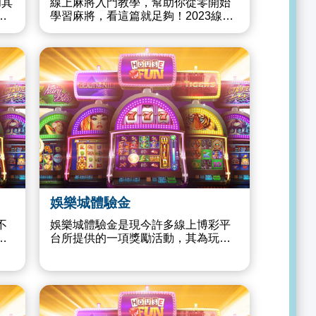
和其
線上麻將入門教學，幫助你從零開始
來
冊和參與。不過，玩家在進行線上娛
是
學習麻將，看這篇就足夠！2023線上
的
樂城遊戲時，應該注意賭博風險，適
一
麻將大補帖！I.前言麻將的起源和歷史
公
當控制賭注，確保自己的遊戲體驗和
包
線上麻將的流行趨勢線上麻將有體驗
司
資金安全。線上娛樂城的發展歷程線
用
金嗎II.麻將的基礎知識麻將牌的種類
可
上娛樂城的發展歷程可以追溯到20世
娛
和數量麻將的基本規則和遊戲流程麻
要
紀90年代中期，當時的網絡技術開始
賭
將中的詞彙和術語III.麻將的牌型和組
出
成熟，越來越多的人開始在網絡上進
樂
合基本的牌型和組合特殊的牌型和組
用
行娛樂和賭博活動。最早的線上娛樂
收
合IV.線上麻將的遊戲平台線上麻將的
重
城主要是一些小型公司或個人運營，
種
種類和平台如何選擇適合自己的線上
吸
他們使用自己的軟件和平台，提供有
的
麻將平台線上麻將的註冊和開始遊戲
賭
限的遊戲種類和選擇。隨著網絡技術
娛
線上麻將推薦13個遊戲平台V.麻將的
水
的不斷發展和進步，越來越多的線上
弈
策略和技巧基本的麻將策略如何快速
博
娛樂城開始出現，並且提供更多更豐
沙
提高你的麻將技能VI.線上麻將的社交
引
富的遊戲選擇和功能。此外，線上娛
投
互動在線上麻將中認識新朋友線上麻
較
樂城的安全性和可信度也得到了提
娛樂城體驗金
行
將中的聊天和表情符號VII.結論總結進
此
高，並且得到了相應的監管和許可
並
一步學習的資源和參考書目麻將的起
保
證。隨著線上娛樂城的不斷發展，網
不
娛樂城體驗金是現今許多線上博彩平
台
源和歷史麻將是一種源於中國的桌上
返
絡賭博已經成為全球經濟最快增長的
戲
台所提供的一項獎勵活動，其為玩家
安
遊戲，歷史悠久，可以追溯到大約
博
部門之一，其市場規模和影響力也不
的
提供一定額度的免費遊戲金額，玩家
者
2000年前的漢朝。根據歷史記載，麻
斷擴大。在現代，線上娛樂城已經成
，
可利用此額度進行線上博彩遊戲，藉
發
將最初是一種名為“鴉片博戲”的遊戲，
公
為一個高度競爭的市場，有許多知名
送
以體驗該平台的遊戲品質和優勢。線
存
當時人們使用鴉片葉製成的牌來進行
況
的國際品牌和地區品牌在其中。線上
與
上博彩業者推出娛樂城體驗金的目的
謹
遊戲。在過去的幾個世紀中，麻將逐
得
娛樂城不斷推出創新的遊戲種類和功
們
在於讓玩家能夠更快速、更方便地體
損
漸流行開來，並且發展出各種不同的
注
能，以滿足玩家的不同需求和口味。