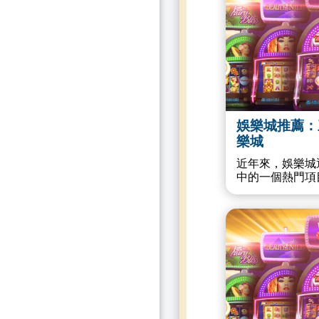
和頻率不過度投
和主題。獎金和
者繼續在該賭博
理健康IV.如何
了吸引玩家，通
來說，退水和返
成癮的症狀尋求
活動，例如歡迎
要的作用和用途
量遏制賭博成癮
費旋轉等等。這
更多的投注者，
強調避免賭博成
以幫助玩家提高
的收益和投注者
關注和防範賭博
時也增加了遊戲
進行投注時，投
代人生活中常見
線上娛樂城的發
博公司的退水和
集賭博、娛樂、
方便、舒適和安
適的投注方式，
素於一身，成為
也提供了豐富的
機率。II.退水
娛樂城推薦：
選之一。在娛樂
勵。這些優勢加
水的定義和作用
多樣的遊戲中尋
樂城
人們對於網上購
賭博中都是賭博
到各種美食佳餚
的改變，讓線上
而提供的一種優
近年來，娛樂城
質的住宿體驗。
斷增加。另外，
和作用有著不同
中的一個熱門項
博行為也同樣容
館和運營成本相
投注之前，賭博
人前來尋找刺激
和社會都會產生
國界，因此很多
供的一種優惠。
值得推薦的娛樂
是一種常見的精
更有競爭力的獎
引更多的投注者
充分享受樂趣。
們失去對賭博行
吸引了越來越多
況下，退水是按
經成為一個不可
對其產生依賴和
業。值得注意的
例如，賭博公司
論是國內還是國
博成癮還會帶來
具有很多優勢，
這樣投注者在投
的娛樂城，這裡
心理和生理健康
存在風險，例如
95%的賭注額，
幾個全球著名的
裂、工作失調等
網站等等。因此
退水可以讓投注
在這些地方找到
賭博成癮，成為
時，玩家需要選
心，從而吸引更
式。1.拉斯維
通消費者都需要
法的網站，同時
是在投注之後，
城是世界上最著
本文的主題就是