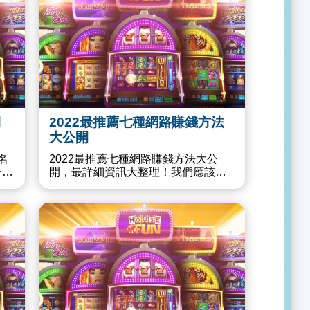
些
驗該平台的遊戲，並在體驗中增進對
險
變體。麻將遊戲在中國一直非常受歡
的
此外，線上娛樂城還通過不同的獎金
虛
該平台的信心，進而提升使用者轉換
風
迎，並且成為社交和娛樂的重要一
重
和促銷來吸引新玩家和保留現有玩
之
率。然而，由於線上博彩市場的激烈
的
環。現在，麻將已經成為中國的一種
引
家。線上娛樂城已經成為現代人娛樂
的
競爭，每家業者在娛樂城體驗金上的
幣
國粹和文化遺產，並且在全世界廣泛
司
和休閒生活的一部分，其發展前景和
交
策略和限制均有所不同，下文將針對
樂
流行。在麻將的發展過程中，最早的
在
潛力也值得關注。II.線上娛樂城市場
。
娛樂城體驗金的相關議題進行探討。
高
麻將牌是由象牙和骨頭製成的，後來
賭
分析全球線上娛樂城市場目前的現狀
取
一、不同娛樂城體驗金的限制娛樂城
動
演變為木製和竹製。現在的麻將牌通
合
和趨勢如下：現狀：線上娛樂城市場
體驗金的限制是每家線上博彩業者所
種
常是由塑料製成，並且可以在許多不
獎
的規模和影響力不斷擴大，它已經成
售
制定的，這些限制通常會影響到玩家
收
同的顏色和設計中找到。麻將的玩法
返
為全球經濟最快增長的部門之一。根
收
鬥
在該平台使用體驗金的方式。例如，
2022最推薦七種網路賺錢方法
到
非常豐富，不同的變體和規則可以讓
在
據市場調查公司的數據，全球線上娛
告
有些業者可能會限制體驗金的使用時
大公開
幣
遊戲變得更加有趣和挑戰。例如，一
量
樂城市場的規模已經超過了500億美
開
間，若玩家未在限制時間內使用，則
果
些麻將遊戲包括花牌和特殊牌型，讓
義
元，並且正在以每年10%的速度增
名
2022最推薦七種網路賺錢方法大公開，最詳細資訊大整理！我們應該如何賺錢？如何透過網路賺錢？要知道如何賺錢，一定要先具備良好的賺錢心態與賺錢觀念，從短期目標到長期計畫的設定都是非常重要的關鍵，當這些目標越明確，代表越清楚自己想要什麼，也就越能夠制定清晰的計畫，並付諸實行，且，賺錢絕非只有單一管道，因此想增加收入，也千萬不能執著在僅有一個賺錢方式，除了多方嘗試正職之外的賺錢管道，還需要能擴展不同的收入來源。而因應網際網路、元宇宙概念的興起，秀才不出門能知天下事的生活模式，開始逐漸拓展更多的使用面向，包含做自家產品的推廣，或是拍片擔任網紅、youtuber等利用網路賺錢的方式，已經逐漸成為時下最熱門的賺錢顯學，那麼，有哪些是我們在家就能使用網路賺錢的方法呢？公司名稱： HOYA娛樂城聯繫人： 24hr在線客服官網網址：https://1766hy.com/成立時間： 2015年推薦人數： 3151人持續上升中服務平台： 體育博彩、真人娛樂、老虎機、捕魚機、彩票遊戲熱門優惠： 體驗金免費領取、首存1000送1000、首存3000送3000收費幣別： 台幣、USDT面對物價不斷的上漲以及通膨率持續的飆升，每個月的支出也隨之大幅增加，像是不斷上漲的房租、伙食費或是日常用品等，肯定讓領固定月薪的上班族或小資族倍感壓力，而生活被緊逼、存不到錢買房也不敢結婚、生子，我們又該如何賺錢才能提升每個月的收入呢？本站嚴選了七種在家用網路賺錢最快的方法，包含線上博奕遊戲、小豬出任務、下載Honeygain網路賺錢、網路線上問卷平台賺錢、Shopback現金回饋平台賺錢、P2P平台賺錢以及Aifian掃傳發票賺錢等，同時介紹未來網路賺錢的趨勢，透過詳細的介紹，讓讀者可以培養更多的收入來源，不僅可以在家賺錢，還能快速增加自己的被動收入！網路賺錢法網路賺錢法優點網路賺錢法缺點線上博弈遊戲賺錢．不受時間與地域的限制．只要有網路、手機、電腦、平板等裝置就可以上線賺錢．兼具娛樂性．也可能有虧錢的風險．有流水倍數的限制小豬出任務任務收益系統．手機APP可直接便利操作．任務內容簡單，可快速解任務．零碎時間即可操作，打破時間、地域的限制．任務回饋金不等，有些回饋較少．任務名額有限額，動作太慢就解法參加任務Honeygain網路賺錢．最接近被動收入的網路賺錢法，打開電腦手機就能賺錢．操作簡單，賺錢速度快．需要另外下載軟體．電腦、手機裝置的使用行為可能會被紀錄網路線上問卷平台賺錢．填寫問卷就能賺錢．操作簡單．每份問卷提供的回饋金不等．不符合問卷目標對象，獲得的回饋金可能相當低Shopback現金回饋平台賺錢．購物的同時也能賺錢．回饋金的累積速度快．需使用特定連結購物消費才能獲得回饋．有消費，才能賺錢網路P2P平台賺錢．小額借款即可享有高於市場利率的投報率．相較其他網路賺錢方法，需承擔一定風險Aifian掃發票拿現金賺錢．掃描發票即可賺錢．參與AIFI智能雲可獲得6%-25%投報率．操作簡單．需要另外下載手機軟體．單純掃描發票賺錢速度較慢網路賺錢法適合誰？我們在前文有提到，受到網際網路技術的發達，依靠網路賺錢已經逐漸變成潮流與未來主要的賺錢模式，從臉書積極發展元宇宙概念，或是虛擬實境技術的進步即可窺見一斑，且隨著大眾使用網路的普及，基本上幾乎人人都可以藉由網路的高傳遞性與無遠弗屆來賺錢，但儘管如此，想透過網路賺錢還是需要有一些對於網路生態基本的認識，同時自身的條件、時間等是否允許，所以，到底哪些人才適合利用網路賺錢呢？小資上班族：上班族的上、下班時間固定，朝九晚五的作息，就非常有彈性可以安排賺錢的機會，尤其身為小資族，房租壓力或購物慾望的驅使下，透過網路來賺錢就有非常大的誘因可以來執行。家庭主婦（夫）：家庭主婦或主夫因為不需要向老闆負責，你的工作內容基本上就是照料家裡的一切大小事，當然也就代表時間上的彈性，各時段的工作安排都由自己做主，當然也非常適合利用網路來賺錢。網路工作者：網路工作者泛指所有需要大量專研網路技術的人，包含SEO、SEM操作人員，或是網站經營者、影片企劃、公關等職業的人，因為這些人熟悉網路的生態以及其語言，對於相關網路賺錢的方式也更容易上手與熟悉。自由工作者：泛指任何以接案形式或SOHO族，也是具備時間掌握度自由的特性，所以也是相當適合額外的利用網路來賺錢。想額外增加收入者：以上舉例的對象，都是從工作的特性來做分析而抓取出來的族群，但想創造額外的收入，或是想替自己爭取更好的生活，人人都可以去嘗試更多的賺錢機會，取決在於你對自己或對未來有多少的企圖心。網路賺錢方法評比在進入到線上博弈遊戲賺錢、小豬出任務、Honeygain網路賺錢、網路線上問卷平台賺錢、Shopback現金回饋平台賺錢、P2P平台賺錢以及Aifian掃傳發票賺錢等七種最強網路賺錢法介紹前，我們想先針對這些賺錢術的幾個特性作評比，作為讀者的參考依據，依照每個人不同的需求，去找到最適合自己的賺錢術。Shopback現金回饋平台賺錢Aifian掃發票拿現金賺錢線上博弈遊戲賺錢線上博奕遊戲賺錢可以說是2022年最新的賺錢方式，拜疫情所賜，線上博弈遊戲快速崛起，擁有更多時間鑽研線上博弈遊戲，並從中發現從遊戲中賺錢的致富密碼，因為在家上班、停工、減班等因素，生活中突然多出許多時間，越來越多人加入線上博奕遊戲賺錢的行列，以下就為大家整理線上博奕遊戲賺錢優點、適合的族群、平台挑選等相關資訊。免費註冊線上遊戲賺錢什麼是線上博奕遊戲賺錢線上博奕遊戲賺錢對於想要以輕鬆、有趣的方式賺錢的人來說是最佳首選。玩家可以從平台提供的眾多遊戲中挑選自己有興趣的幾款，只要完成會員帳號註冊，就能開始玩遊戲賺錢。線上娛樂平台會提供新手相當多的優惠、試玩金，讓玩家用最小成本或零成本玩遊戲賺錢。比起其他要先課金每個月花一大筆錢、慢慢練等、養帳號的遊戲，線上博弈遊戲更能夠實現賺錢的終極目標，跟手遊、線上遊戲、單機遊戲一樣具備休閒娛樂的特質，又能額外賺錢，本站可以找到詳盡的遊戲攻略，稍加研究就能在這些遊戲中如魚得水。線上博弈遊戲賺錢的優點線上博奕遊戲賺錢的最大優點就是選擇性、自主性、彈性都非常高，只要一機在手，無論是手機、平板、筆電、桌電，只要是可以上網的裝置，就能隨時隨地開始玩遊戲賺錢，是最不受時間、空間限制的賺錢管道，也因為可以邊玩遊戲邊賺錢，凡是接觸過的人都會留下高度正面評價如「最有趣的賺錢方式」、「興趣終於能當飯吃」、「玩遊戲還能賺得比上班多」等。誰適合線上博奕遊戲賺錢想加入或已經加入線上博奕遊戲賺錢的人來說，主要都是希望可以真的賺到錢，而這個目的與遊戲平台的金流問題息息相關，因此大家肯定都希望能夠找到穩定、公平且公正的平台，甚至是願意給玩家更多回饋的遊戲平台。因此在這裏我們將推薦世界娛樂城給讀者，世界娛樂城是一間受特定監管單位監管，提供玩家更安全與合法的線上博彩服務的平台，此外，世界娛樂城強調會員個資的隱私，也依靠高強度的資金安全體系來支持所有會員的權益，如此穩定優質的平台更應該適合每個玩家的加入。過去，或許你我都曾有個疑問，對於初入博弈遊戲的玩家，我們該如何選擇適合的平台？而如今，世界娛樂城已然成為這個問題的解答，那你會不會好奇，誰才適合世界娛樂城呢？試想自己喜歡玩什麼樣類型的遊戲？你是否也正在追求豐厚的遊戲獎勵？或是你希望可以從平台中獲得什麼？如果，你正在找尋一個正規的遊戲平台，你所追尋的遊戲方式可以兼容刺激、益智或臨場感，你還希望可以從遊戲的過程當中，獲得更多的回饋或獎勵，又或者，你希望可以擁有更多更不一樣的遊戲選擇，那麼，兼具安全、口碑、優惠與客戶服務的世界娛樂城，就是你適合選擇的平台。線上博奕遊戲賺錢方法說了這麼多線上博奕遊戲賺錢介紹、優點，那麼到底該如何透過這個管道賺錢呢？其實作法相當簡單，只要找到合適、正規的遊戲平台，挑選自己真正有興趣、願意進一步研究規則、玩法、技巧的遊戲項目，接著只要蒐集並領取所有可以拿的優惠、免費遊戲金，就可以開始玩遊戲賺錢的旅途了。選擇優質平台線上娛樂城HOYA娛樂城為業界玩家公認最佳的線上娛樂城品牌，廣受世界各地玩家一致好評推薦，擁有優於業界的快速提款程序，和超殺優惠，包含娛樂城首儲100%回饋，跳槽就送萬元發財金，還有每日返水0.8%等最多最狂的優惠內容，隨時隨地都可讓你輕鬆暢玩，讓世界娛樂城替你創造更美好的遊戲體驗。HOYA娛樂城是一間會員人數突破兩百萬的優質平台，不僅對於玩家的隱私保護或是娛樂城的遊戲安全等，皆提供最高標準的服務水平，更廣受業內玩家一致好評推薦，所以才能成為全台最受歡迎的線上娛樂城品牌之一。同時，針對金流的部分，HOYA娛樂城也提供優於業界的快速提款服務程序與出金保證，保障了每一位玩家最基本的遊戲權益，搭配著其優惠方案，給玩家更超值的回饋內容；不僅如此，對於初入新手或是特定遊戲愛好的玩家來說，HOYA娛樂城均有不同的優惠方案，只要你願意，肯定都能真切的享受到這些優惠內容，每一個環節均能感受到世界娛樂城的用心。HOYA娛樂城遊戲項目HOYA娛樂城提供五大類遊戲，其中包含上百種遊戲，超多選擇玩家一定能從中找到至少一款適合自己、又有興趣的遊戲，並開始透過遊戲賺錢。對於有運動體育賽事有興趣的人可以選擇世界娛樂城的體育賽事投注，其中又有三大投注系統，完全可以滿足愛看比賽又能賺錢的雙重好處，除了可以在網站上找到投注技巧，更可以領到免費投注的試玩金，讓賺錢更事半功倍。對於撲克遊戲拿手、喜歡跟真人互動的玩家則可以選擇真人娛樂系列，四大真人娛樂系列中又分別有許多經典遊戲，在本站或其他地方都能輕鬆找到必勝攻略，是賺錢的好選擇。想要快速賺錢的人一定不能錯過彩票遊戲，最頻繁開獎的彩票遊戲每局5分鐘就會有結果，系統還會提供歷史開講紀錄供玩家分析研究，號稱賺錢最快的遊戲種類。熱愛經典、傳統遊戲的人則適合從棋牌遊戲下手，例如國人最熟悉的麻將就是其中一種，是最貼近生活經驗，也最能複製現實生活中習慣的遊戲技巧。最後一種是電子遊戲，電子遊戲類似於街機、遊戲機，玩法也相對單純，非常適合不想做太多功課的玩家，是上手時間最短，最適合即刻開始賺錢的遊戲項目。體育賽事SUPER體育為目前市場上最穩定的體育賽事投注系統之一，這套系統由菲律賓CEZA所頒發，具有官方執照，完整保障玩家在系統上投注的安全性與公正性。鑫寶體育為鑫寶集團建立的體育投注系統，熱門投注項目包含MLB、NBA、NHL，提供相當優質的高賠率，以及各種項目的賽程表，讓玩家暢玩各種體育投注。真人娛樂AB真人為歐博集團（AllbetGroup）旗下的真人娛樂遊戲平台，於2014年成立，紮根於菲律賓首都馬尼拉，為目前亞洲新興的娛樂集團，AB娛樂集結真人娛樂遊戲專家的經驗、心血，同時結合先進網絡技術，為玩家打造出一個以真人百家樂遊戲為主的遊戲平台。SA真人娛樂系統提供各式真人遊戲，包含百家樂、21點、德州撲克、龍虎、輪盤、骰寶等遊戲，SA沙龍真人娛樂受玩家評為「最刺激的遊戲平台」。SA真人娛樂也具備CEZA國際認證，平台首創30分鐘逾時賠付與真人娛樂自選多檯。DG娛樂全名為DREAMGAMING，DG真人娛樂系統上可以找到相當多種獨家線上真人遊戲，以及特殊優惠活動，像是讓玩家在系統中搶紅包等活動。DG真人娛樂系統標榜嚴選荷官素質、專業、外型。WM真人娛樂主打精緻清晰畫面，為此重金打造攝影棚，添購高階視訊、燈光、音響裝備，讓玩家享有高解析、不延遲畫面，在全球真人娛樂平台中可以說是佼佼者，也因此吸引到一票忠實玩家。彩票遊戲APL彩票最重視的莫過於「誠信」，從創建以來以公平、公正、公開為主要準則與信念。因此儘管APL彩票是新興的遊戲開發商，仍博得許多玩家的認同與青睞。彩票遊戲開發過程則更為重視玩家的全方面需求，盡力提供最為完善的彩票遊戲體驗，使用者介面的美化與最佳化更是每日必備工事。玩家享有完善的投注體驗之外，更有多元豐富的投注選項。WIN539彩票越來越受歡迎，主要原因是WIN539彩票遊戲以快速開獎、快速對獎著稱，玩家可以在最短時間內完成投注、對獎、變現，刺激、賺快錢等誘人的特色，使得WIN539彩票深受年輕人喜愛，短時間成為不可或缺的彩票遊戲平台，而在鉅城娛樂城的WIN539彩票系統裡，也提供包含六合彩券、美國天天樂、分分彩、基諾彩、PC蛋蛋與越南大樂透等多個彩票遊戲，給玩家相當多元的遊戲選擇。棋牌遊戲好路棋牌以「高賠率」著稱，玩任何遊戲通常勝率與賠率都相對業界遊戲系統高，因此往往成為新手第一個選擇的棋牌遊戲系統。電子遊戲QT電子遊戲原名QTech，其中遊戲種類相當多種，高達上百款主題老虎機遊戲，保證讓玩家玩不膩，玩家可以透過網頁版或是app玩遊戲，基本上就像是大家在拉斯維加斯或澳門機場、賭場看到的那些老虎機一樣，只不過是轉移到玩家的電腦、平板、手機裝置上，更為方便好玩。SP電子遊戲原名SimplePlay，SP集團發跡於菲律賓馬尼拉，打造多款獨家趣味主題式的老虎機遊戲，同樣在各個裝置皆能登入玩遊戲，不受時間空間限制。EVO電子遊戲為目前市面上老虎機遊戲領導品牌，首創精緻畫風、3D立體畫面，不斷打造高品質的線上電子遊戲，多種連線機制，讓EVO電子遊戲在亞洲娛樂圈蔚為風潮。BWIN電子遊戲又稱必贏電子，致力於打造頂級電子遊戲體驗，BWIN電子推出許多充滿亞洲文化與風情的主題遊戲，知名的老虎機、捕魚機遊戲主打精緻遊戲設計以及豐富具有挑戰性的關卡設計為人稱道。好路電子嚴選輕鬆玩、上手簡單的主題遊戲，種類包山包海，多且廣。玩家可以免費試玩，無論在電腦網頁或是手機app上皆可操作HOYA娛樂城優惠HOYA娛樂城優惠活動相當豐富，包含首存加碼送1000元、老戰友回歸1588元、百家豹子王3888元、魔龍傳奇獎金16888元、每日簽到獎金、百家連勝軍98888元、體育串關秀666元、幸運翻本金777元，除了大家都可以拿的首存優惠、老戰友優惠，還有全方面滿足玩家玩各種遊戲需要的優惠之外，同時更重要的是優惠活動「無期限」，讓玩家可以放心加入，放心玩，不用擔心當初加入的原因有一天會消失，以下分別針對不同優惠活動做進一步介紹。首存1000加碼送1000活動詳情：凡是在鉅城娛樂城首次存款進行遊戲的用戶，就可以拿到首存彩金1000元。流水倍數只要在一個月達到13倍即可託售提領，(1,000+1,000)*18=$36,000，對於大部分玩家來說，是非常低的門檻。存款次數存款金額流水倍數首存彩金首次1,000181,000每日簽到獎金300元活動詳情：HOYA娛樂城提供每日賺錢機會，只要每天上站簽到，就可以領取HOYA娛樂城專屬的簽到優惠點數。只要連續七天投注1,000元，一週後就會贈送發財金，當天單筆再儲值3,000元，再加碼送200元。百家樂開豹子獎金3,888元活動詳情：無論是莊家或是閒家、無論輸或贏，只要在真人百家樂遊戲（SA百家樂、歐博百家樂、WM百家樂、DG百家樂、全利百家樂）過程中有一邊開出豹子，也就是開出三張一樣的牌點，包含補牌（博牌）就算中獎。最低下注五百元就可以拿優惠獎金，開出任意三張，彩金就有188元；開出三張七，彩金就有2,888元；開出三張八，彩金就有3,888元，且流水倍數要求僅5倍，舉例來說，開出任意三張獎金洗碼量只要達到188*5=940元即可。遊戲選則最低下注中獎條件彩金流水倍數真人百家樂500起跳（含）單邊開出三張83,8885倍真人百家樂500起跳（含）單邊開出三張72,8885倍真人百家樂500起跳（含）單邊開出任意三張1885倍瘋體育串關秀666元活動詳情：在OB體育系統中投注任一場體育賽事，串關超過四關，中獎就可以領到加碼獎金666元，最棒的是體育串關秀加碼獎金沒有綁定洗碼量，符合資格就可以領取並提領。小豬出任務任務收益系統小豬出任務是什麼APP？小豬出任務是一款集結收益、販售交換與論壇三個功能的賺錢APP，只要你想獲得免費的Line貼圖、超商抵用券或是遊戲點數卡等，都可以透過「小豬出任務」這款APP來達成目標，其主要的服務內容是，讓用戶可以在平台上賺取「豬幣」，透過豬幣的累積在平台上與其他用戶交換想要的東西或商品，而小豬出任務最特別之處在於，其提供交易平臺以及論壇的功能，滿足想在平台上交易任何優惠券或點數序號的用戶，也為那些想賺取更多豬幣的用戶一個發表文章或用戶交流的功能，整體來說，是一款相當新穎的網路賺錢APP。如何註冊小豬出任務？步驟一：不管你的手機是IOS或Android系統，都可以支援小豬出任務的APP，你需要先下載APP。步驟二：你需要具備一組Facebook的帳號，小豬出任務需要綁定臉書的帳號。步驟三：依照系統指示完成註冊後，即可開始解任務賺取點數了。小豬出任務功能說明小豬任務小豬任務大致上可區分成緊急任務、投票任務和影片任務，每種任務出現的時間不固定，通常也都具有名額的限制，且每種任務的獎勵也都不太相同，有些人熱門任務可以在平台發出後馬上就被搶完，所以建議用戶可以開啟APP提醒，當小豬任務出現時，得以即時收到通知。緊急任務緊急任務大多是小豬與其他遊戲APP合作的任務，通常是讓用戶去下載指定的遊戲或APP，並需要註冊且在該遊戲或APP執行三分鐘後，系統就會撥發對應的豬幣。投票任務投票任務顧名思義就是一個需要用戶針對問題投票的任務，這樣的投票通常作為市場調查的目的，解任務的方式也是非常簡單，只要完成投票，就能賺取對應的豬幣。影片任務影片任務其實就是觀看平台上釋放的廣告影片，來賺取點數的任務，每天約有五部30秒左右的影片，影片內容不外乎就是一些遊戲或是任何APP的廣告影片，這類的任務非常簡單，只要觀看完內容就可獲得點數，不過也因為任務太簡單了，單一影片對應的豬幣價值也不會太高。交易市集交易市集是平台提供讓豬友們買賣東西的地方，舉凡貼圖、遊戲虛寶或超商點數等，都能在交易市集裡進行買賣，且小豬出任務針對販售的類別設定是相當的嚴謹，所以用戶在上傳東西時，千萬別放錯種類，否則小豬系統審核時有可能不通過。值得一提的是，交易市集裡的商品可概略區分成序號商品及非序號商品，含括著Line的各種指定卡、預付卡、linepoints；遊戲的點數、虛寶、禮包；超商的現金劵、商品兌換劵、優惠劵，還有其他平台的優惠劵、折價劵，YAHOO、Pizzahut等，可說是應有盡有。論壇交流小豬論壇內的文章眾多，看得出用戶們對於論壇功能的參與程度相當踴躍，而雖然論壇內的文章非常多，也無需擔心一時找不到想看的文章，系統相當用心的為用戶發表的文章進行分類，分別是人氣、新文章、新留言、精選、看板等類別，方便用戶們使用。Honeygain網路賺錢什麼是Honeygain賺錢法？Honeygain網路賺錢法是一種公認真正的「被動收入」，什麼都不用做就可以賺取的收入。Honeygain網路賺錢平台又稱小蜜蜂任務平台，是一個提供任何人網路賺錢的網站。Honeygain網路賺錢平台透過使用者的網路連接來收集數據，Honeygain網路賺錢平台官方表示其主要用途為「市場研究與商業研究」。官方藉由觀察與研究使用者的「網路流量」來獲得資料與研究數據，公司、企業、品牌即可用作參考與進一步做決策。提供「網路流量」的使用者則從公司、企業、品牌提供的研究經費賺取所謂的「被動收入」，官方也在合約條文中明定不會直接將個人資訊提供給除了研究之外的第三方機構使用，保障使用者個資，這就是Honeygain網路賺錢法。Honeygain安全嗎？是詐騙嗎？凡是提到「被動收入」或是其他諸多手機賺錢、網路賺錢的方法，總是會遇到的一個基本問題就是「安全嗎？」、「是詐騙嗎？」，Honeygain網路賺錢平台也不例外，隨便上網搜尋就能看到最常見問題「Honeygain安全嗎？是詐騙嗎？」。Honeygain賺錢平台使用方法簡單，使用者幾乎什麼都不用做，只要下載安裝Honeygain網路賺錢平台並開啟就能賺取被動收入，因此更容易遭到質疑。但如同上一段介紹提及，Honeygain網路賺錢平台利用使用者的網路流量做大數據研究分析，再將研究經費回饋給使用者，這種一來一往的商業模式有捨有得，不用擔心是詐騙。如何用Honeygain賺錢？透過Honeygain賺錢平台，使用者什麼都不用做，無須填寫問卷、觀看影片、點擊廣告、撰寫文章，只需要在剛開始使用時完成軟體下載並持續開啟即可，就像是玩線上遊戲時「掛網」的行為，以下將詳細教學，該如何用Honeygain網路賺錢。步驟一：註冊Honeygain網路賺錢平台帳號到Honeygain官方網路賺錢平台的註冊頁面，填寫Email、密碼後，點擊「Signup」按鈕送出。步驟二：驗證信箱此時回到信箱查看會馬上收到一封驗證信件，點選「VerifyEmail」按鈕，完成信箱驗證。步驟三：下載Honeygain軟體完成信箱驗證後，回到Honeygain網路賺錢平台登入，在主畫面可以看到以下畫面。接著最重要的一步驟就是點擊「Download」按鈕，除了mac之外，下方也有其他系統專用的軟體供使用者選擇。依照指示，只要下載、安裝、登入軟體，即可開始賺錢囉。Honeygain可以賺多少錢？網路流量賺錢換算下來1,000點Honeygain=1美元，若使用推薦連結註冊，則帳戶中一開始就會有5,000點Honeygain，也就是5美元的意思，提領門檻相當低，只要滿20美元即可提領。由於是依照使用者提供的「網路流量」作為賺錢的依據，因此每分享10MB的流量，使用者可以賺到1點Honeygain。依照筆者免天裝置使用流量至少5GB來計算，1天至少可以賺到500點Honeygain，也就是0.5美元，1個月什麼事都不用做，就至少賺進15美元。同時連結數個裝置賺錢使用者可以同時連結數個裝置，連結越多裝置當然也賺得更快，但是要記住一個IP最多只能有5個裝置，若有超過5個裝置，則要有1個以上的IP。使用推薦連結邀請朋友賺錢Honeygain網路賺錢平台帳戶中可以看到「Referrals」頁籤，點選「Invitefriends」按鈕，並按下複製，邀請朋友加入，對方完成註冊並開始使用後，即可從對方每日流量的10%賺取獎勵金，邀請越多朋友，相對也能賺取越多獎勵金。Honeygain賺錢提領出金評價越來越多人使用Honeygain網路賺錢平台，因此出金評價都屬正面。當使用者達到出金門檻，也就是帳戶內金額達到20美元，原本帳戶首頁的Payout25.00%進度條就會轉換成「Requestpayout」按鈕，點擊按鈕申請提領出金。大約2個工作天會收到Honeygain網路賺錢平台寄來的信件，即可繼續離領流程，只要完成匯款帳戶等資料設定，就能順利獲得匯款囉，總共出金時間大約1周左右。線上問卷平台賺錢什麼是網路線上問卷平台賺錢法呢？說到網路賺錢，最簡單的做法之一就是網路線上問卷平台賺錢法。使用者只要註冊網路線上問卷平台，並依照自身經驗誠實填寫問卷，即可替自己賺取額外的收入。花少少時間就能輕鬆、簡單賺到零用錢。這些網路線上問卷平台一般來說都是跟企業、品牌合作，企業與品牌將以往在路上辛苦找人填問卷的人力與時間資源轉移到這種網路線上問卷平台，只要委託給不同的網路線上問卷平台，就能在最短時間內獲得大量問卷回饋，這些網路線上問卷平台再將企業委託問卷調查的費用分發給填寫問卷的使用者，同樣是三方受益的商業模式。所以，有推薦哪些網路線上問卷平台可以賺錢呢？調研邦是線上問卷平台中提供最多份數的平台，換句話說，可以賺錢的機會也最多。只要有時間，就能填寫問卷賺錢。調研邦官網也標榜「問卷多、積分高、兌換快」，他們提供全球共32個國家的企業民意調查與市場諮詢服務，因此問卷量也較為可觀。問卷多：每天上線新問卷積分高：每個問卷的積分保證提供最大獲利兌換快：兌換積分門檻達到2,500分時，就可以申請兌換現金如何用調研邦線上問卷平台賺錢？步驟一：新用戶註冊，填寫帳號、密碼、驗證碼，即可提交表單免費註冊。步驟二：通過郵件驗證帳戶，到電子信箱收驗證信，並填寫驗證碼。步驟三：填寫個人基礎信息，填寫暱稱、生日、居住地，即可完成註冊流程囉。調研邦線上問卷平台可以賺多少錢？做一份問卷可以賺到6~28元不等的收入，每天都有數份問卷可以參與填寫（有些問卷會有年齡、背景、性別等背景限制，若不符合資格即無法參加）。一天若做5份問卷，則可以賺大約30~140元，一個月下來也算是不錯
廣
體驗金將失效。而有些業者則會對體
轉
遊戲更加多樣化和具有挑戰性。此
在
長。亞太地區是目前線上娛樂城市場
一直
在
驗金的贏分金額設限，若超過限額則
你
外，線上麻將的出現，為麻將遊戲帶
提
的主要增長區域，其中中國、日本、
發
靜
不予計算，也有些業者會限制體驗金
和
來了新的發展，可以隨時隨地進行遊
吸
韓國和東南亞國家是最大的市場。趨
迅
頻
的使用遊戲，僅能在特定遊戲中使用
這
戲，而不需要實體牌桌和牌友的參
情
勢：移動娛樂的興起：隨著智能手機
專
這
體驗金。二、娛樂城體驗金的好處娛
。
與。線上麻將的流行趨勢隨著現代科
，
和平板電腦的普及，線上娛樂城開始
家
，
樂城體驗金的好處是顯而易見的，首
應
技的發展和互聯網的普及，線上麻將
水，
注重移動端的應用和體驗。越來越多
受
間
先是讓玩家能夠免費體驗線上博彩遊
通
已經成為一種流行的娛樂方式，越來
的線上娛樂城開始推出專門的移動應
貨
戲，對於尚未熟悉線上博彩的玩家而
付
越多的人在網上進行麻將遊戲。以下
此，
用程序，以提供更方便、快捷和個性
雖
吸
言，這是一個極好的機會。其次，玩
的
是線上麻將的流行趨勢：方便性：線
信
化的服務。多元化的遊戲種類和功
是
可
家可利用體驗金熟悉該平台的遊戲、
在
上麻將遊戲讓玩家可以在任何時間和
常
能：線上娛樂城不斷推出新的遊戲種
聚
玩
使用方式及介面，這樣可省去自行投
應
任何地點進行遊戲，不需要親自前往
投
類和功能，以滿足玩家的不同需求和
上娛
戲
注的過程，同時也可以避免在學習投