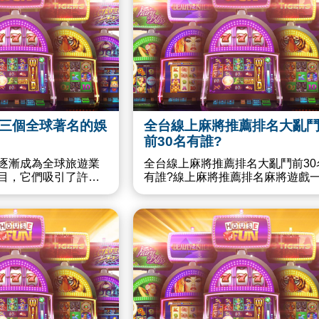
將探討遊戲賺錢的各種方式以及這
注金錢注意身體和心
促銷：線上娛樂城為
失，以及選擇合適的投資策略和風
公司進行投注。總的
者繼續在該賭博公司進行投注。總
方式的優缺點。一、虛擬物品買賣
應對賭博成癮認識賭博
常會提供獎金和促銷
管理方法。通過科學的投資方法和
水在賭博中都有著重
來說，退水和返水在賭博中都有著
擬物品買賣是遊戲賺錢的主要方式
專業幫助結合社會力
獎金、存款獎金、免
險管理，投資者可以實現長期穩健
，它們不僅可以吸引
要的作用和用途，它們不僅可以吸
一。隨著遊戲的普及和遊戲內物品
V.結論總結全文再次
些獎金和促銷活動可
投資收益。如何利用包你發娛樂城
還可以提高賭博公司
更多的投注者，還可以提高賭博公
增多，越來越多的人開始在遊戲中
癮的重要性呼籲大眾
贏得遊戲的機會，同
值換算賺取被動收入？II.包你發娛
的忠誠度。因此，在
的收益和投注者的忠誠度。因此，
易虛擬物品，如道具、裝備和貨幣
成癮引言娛樂城是現
的樂趣。總體來說，
城幣值換算的優點穩定的被動收入
注者需要了解清楚賭
進行投注時，投注者需要了解清楚
遊戲開發商通常會從這些交易中獲
的一種娛樂場所，它
展為玩家提供了更加
效的資金運用方便易操作穩定的被
返水規定，以選擇合
博公司的退水和返水規定，以選擇
一定的手續費，從而獲得一定的收
餐飲、住宿等多種元
全的遊戲體驗，同時
收入包你發娛樂城幣值換算作為一
從而提高自己的中獎
適的投注方式，從而提高自己的中
益。此外，一些玩家也可以通過銷
了人們休閒娛樂的首
遊戲選擇和獎金激
新興的投資方式，有著穩定的被動
和返水的區別退水和返
機率。II.退水和返水的區別退水和
三個全球著名的娛
自己獲得的虛擬物品來賺取額外的
全台線上麻將推薦排名大亂
城裡，你可以在豐富
上現代科技的發展和
入。投資者可以把自己的資金投入
的不同退水和返水在
水的定義和作用的不同退水和返水
入。二、廣告收入在遊戲中添加廣
找刺激和樂趣，品嚐
前30名有誰?
物、網上支付等習慣
平台上，將現實貨幣轉換為娛樂城
公司為了吸引投注量
賭博中都是賭博公司為了吸引投注
是另一種賺錢方式。這可以為遊戲
，還可以享受到高品
娛樂城的市場需求不
值，在平台上進行博弈和賭博。如
惠，但是它們的定義
而提供的一種優惠，但是它們的定
逐漸成為全球旅遊業
全台線上麻將推薦排名大亂鬥前30
發商提供額外的收入來源。通常，
然而，娛樂城中的賭
由於線上娛樂城的開
投資者贏了，就可以把娛樂城幣值
之處。退水通常是在
和作用有著不同之處。退水通常是
目，它們吸引了許多
有誰?線上麻將推薦排名麻將遊戲
告商會向遊戲開發商支付費用，以
易讓人上癮，對個人
對較低，且可以跨越
換回現實貨幣，實現投資收益。包
公司為吸引投注者提
投注之前，賭博公司為吸引投注者
和娛樂。以下是三個
是非常流行的紙牌遊戲，隨著科技
遊戲中放置廣告。這些廣告可以是
不良影響。賭博成癮
線上娛樂城可以提供
發娛樂城平台通常會提供一些獎金
退水的主要作用是吸
供的一種優惠。退水的主要作用是
城，讓您在度假期間
網路的普及，玩線上麻將玩家人數
態的圖像廣告，也可以是動態的視
神障礙，它會導致人
金和促銷活動，這也
紅利等回報，投資者可以通過參與
和控制風險。通常情
引更多的投注者和控制風險。通常
當今社會，娛樂城已
速增加。實體賭場不再擁有賭博的
廣告。然而，這種方式的缺點是，
為的控制能力，進而
的玩家加入這個行
些活動和提高勝率等方式增加收益
照一定比例計算的，
況下，退水是按照一定比例計算的
或缺的休閒活動，無
利，而阿基拉由衷建議線上麻將玩
些廣告可能會影響玩家的遊戲體驗
沉迷。不僅如此，賭
是，儘管線上娛樂城
同時，包你發娛樂城平台也會有相
可以設置5%的退水，
例如，賭博公司可以設置5%的退
外，都有著各種各樣
們，可以嘗試加入線上娛樂城，享
因此必須在平衡收益和玩家體驗之
許多負面的後果，如
但是這種遊戲形式也
的手續費和抽成等費用，這些費用
注時，只需要支付
這樣投注者在投注時，只需要支付
，我們將向大家推薦
線上麻將的樂趣。(禁止室內5人以
取得平衡。三、贈送遊戲中的虛擬
問題、家庭關係破
成癮、違法和不良的
常是由贏家支付，而投資者只需支
而不是100%。因此，
95%的賭注額，而不是100%。因
娛樂城，希望您能夠
上、室外10人以上群聚，提醒大家
幣在遊戲中為玩家贈送虛擬貨幣是
等。因此，如何避免
，在選擇線上娛樂城
小部分的手續費，即可享受到穩定
者感到更有保障和信
退水可以讓投注者感到更有保障和
最適合您的休閒方
然三級防疫會降回至二級防疫但還
引玩家參與遊戲的一種方式，並且
了娛樂城管理者和普
擇信譽良好、許可合
被動收入。需要注意的是，投資者
多的投注。返水通常
心，從而吸引更多的投注。返水通
加斯賭城拉斯維加斯賭
要提醒大家在這段期間還是不要群
以為遊戲開發商帶來額外的收益。
關注和重視的問題。
也需要控制自己的遊
包你發娛樂城平台上進行投資時，
賭博公司為了回饋投
是在投注之後，賭博公司為了回饋
名的娛樂城之一，擁
打牌)線上真人麻將Q&A哪一家線
家可以使用這些虛擬貨幣來購買遊
如何避免賭博成癮，