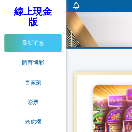
線上現金
版
最新消息
體育博彩
百家樂
彩票
老虎機