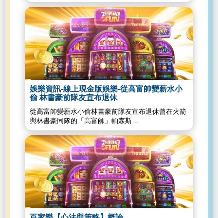
為澳門旅遊學院學生提供行業知識線上現金版娛樂
算機主機10台、屏幕17台、網絡分享器3台、中華電
城-FB粉絲專頁-影片*/--立即真錢遊戲--/*影片教學-手
信路由器2台、打卡鐘1台、隨身碟1支、隨身硬盤1
機:免費領取-首存1,000送1,000--新濠博亞娛樂近日
台等物證。 警方攻堅時，一名嫌犯被壓制在地還嚇
支持了澳門旅遊學院約30名學生在新濠影匯進行為期
到說「不要那麼兇嘛，我們又沒幹麻」，另一機房成
兩天的「Staycation宅度假」體驗，旨在增強他們對
員李女經警方通知後也自行到案說明，經初步解析數
綜合度假村行業的營運知識新濠博亞娛樂（「新
字證物，該機房今年1月至今賭資達7億多元、台灣賭
濠」）一直致力培育青年和支持本地人才發展，近日
客多達700人，警詢後已將高姓等4嫌依賭博等罪移
支持澳門旅遊學院約30名學生在新濠影匯進行為期兩
送台中地檢署偵辦。-1766.ws情色裸聊其他人都在
天的「Staycation宅度假」體驗。活動旨在讓學生親
看:【1766.ws】一起聊聊高端老司機!全新上線囉!
身體驗新濠這座以電影為主題之綜合度假村所提供的
【1766.ws】註冊儲值完整教學老司機!”台灣博彩玩
娛樂資訊-線上現金版娛樂-從高富帥變薪水小
福布斯五星級服務和設施，從而增強他們對綜合度假
家交流專區●現金版跟信用版很多要怎麼選擇才好?●
偷 林書豪前隊友宣布退休
村行業的營運知識。是次「宅度假」學生團由澳門旅
為什麼賭場對百家樂又愛又怕？●為什麼賭場對百家
從高富帥變薪水小偷林書豪前隊友宣布退休曾在火箭
遊學院世界旅遊教育及培訓中心主任、旅遊管理學院
樂又愛又怕？●如何選擇優質線上娛樂城?通博娛樂城
與林書豪同隊的「高富帥」帕森斯
客座教授葉佔雄博士和講師古紀瀅博士帶領。這次
HOYA娛樂城眾發娛樂城贏家娛樂城線上現金版娛樂
（ChandlerParsons），因為前年練習後遭酒駕的駕
「宅度假」行程包括獨家參觀新濠影彙的賓客區域和
城金合發娛樂城博馬娛樂城九州娛樂城THA-九州娛
駛撞傷，儘管努力想辦法重返球場，但最終仍在今天
員工後勤區心臟地帶、設施和服務體驗環節，以及品
樂LEO-九州娛樂i88娛樂城通博娛樂城娛樂城-AV影
於個人社群軟體上宣布退休的消息。帕森斯在自己的
牌和營銷專題研討會。此外，學生更獲安排在米芝蓮
城現金版娛樂城出款娛樂城 相關品牌介紹:參閱《你
退休感言上寫道，「我甚至不知道該如何開始...客觀
推薦餐廳「碧迎居」用膳，享受佳餚美饌之餘也學習
不可不知的娛樂城的專業名詞》，拉近你與娛樂城的
地來看，過去幾年真的很瘋狂。」、「我一生一直都
實用的餐飲知識。新濠執行副總裁兼首席事務長高橋
距離！雪梨X 簡丹 線上現金版娛樂城...
想要成為一名NBA球員，我沒有意識到，也沒有去想
明子新濠執行副總裁兼首席事務長高橋明子表示：
這將會帶來什麼，我只是想要在籃球的最高殿堂競
「新濠致力透過教育為本地青年提供各種機會。我們
爭。而我可以很驕傲地說，『我做到了！』」帕森斯
很高興為澳門旅遊學院學生舉辦這種以體驗為主的
指出自己的生涯有許多高低起伏，而他也相當感謝自
『宅度假』之旅，幫助他們了解行業的深層及營運知
己每段旅程中所待過的球隊，包含生涯的起點火箭，
識。除了難忘的住宿體驗之外，我們期望是次活動可
百家樂【心法與策略】概論