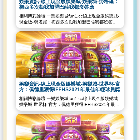
娛樂資訊-線上現金版娛樂城-娛樂城-勞塔羅：
梅西多次勸我加盟巴薩我都沒答應
相關博彩論壇:一樂娛樂城fun1.cc線上現金版娛樂城-
現金版-勞塔羅：梅西多次勸我加盟巴薩我都沒答應
線上現金版娛樂城-FB粉絲專頁-影片*/--立即真錢遊
戲--/*影片教學-手機:免費領取-首存1,000送1,000-
- 據國米球星勞塔羅透露，梅西離開巴薩之前曾多次
勸說他加盟巴薩，只是他從未答應。24歲的勞塔羅
2018年加盟國米，表現出色，近日他與國米續約到
2026年。勞塔羅透露，自己之前有機會加盟巴薩，
而梅西多次勸說他。“這是真的，梅西希望我到巴薩
和他搭檔。在國際比賽日我們談過很多次了，他告訴
了我巴薩隊內的情況，但我一直不為所動，向國米提
出了續約請求。我在國米很快樂，能留在國米我非常
娛樂資訊-線上現金版娛樂城-娛樂城-世界杯-官
高興，我和家人都感覺幸福。”不過勞塔羅表示，每
方：佩德里獲得IFFHS2021年最佳年輕球員獎
位球員都有選擇的權利，他可以理解盧卡庫，“這是
相關博彩論壇:一樂娛樂城fun1.cc線上現金版娛樂城-
個人的選擇，他在國米很開心，但最終決定離開，他
娛樂城-世界杯-官方：佩德里獲得IFFHS2021年最佳
跟著自己的感覺走。”（伊万）-1766.ws情色裸聊其
年輕球員獎線上現金版娛樂城-FB粉絲專頁-影片*/--
他人都在看:【1766.ws】一起聊聊高端老司機!全新
立即真錢遊戲--/*影片教學-手機:免費領取-首存1,000
上線囉!【1766.ws】註冊儲值完整教學老司機!”台灣
送1,000--12月2日，國際足球歷史和統計聯合會
博彩玩家交流專區●現金版跟信用版很多要怎麼選擇
IFFHS官方宣布，佩德里當選2021年U20最佳年輕球
才好?●為什麼賭場對百家樂又愛又怕？●為什麼賭場
員。這是IFFHS第一次設立最佳年輕球員的獎項，最
對百家樂又愛又怕？●如何選擇優質線上娛樂城?通博