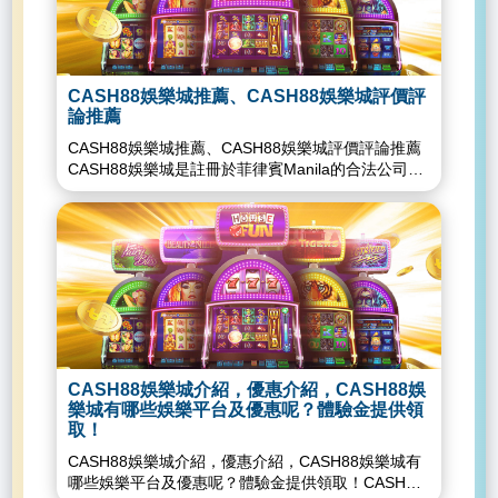
決策，是先用各自的記錄盤記錄清楚粒子發生的順
後來就確定了押碼的最高上限，這是在指數階梯的可
點最大，九點最小，會怎樣？會改變你的押法嗎？其
言，致而誤導”新手’旁人以至自身而不自知。)一切事
序，還是根據你的紅蘭粒子，通過粒子相互組成的狀
能中取出中間的一個點作為”平均數規律”。任何一個
實結果還是不可預測。但是如果21bj是莊家先發牌
物，盡皆相對相盪，陰陽正反相輔相依；萬物陽中有
態，做出取勝的決策？ 紅藍粒子的每一次選擇，
人輸之後的指數加碼造成的連輸，到達限額之後，然
呢？賭場可能早就倒閉了！說了這麼多，用意是在告
陰，陰中有陽，中國先人【太極】圖中己形象地表達
都有個分叉，都有兩種路徑，記錄出他們的全部，看
後將籌碼減少，這樣的漲落就是一次布朗運動。參與
訴各位百家樂莊閒的意義與其他遊戲(如21bj)賭場和
此一形式概念及本質。而以論陰陽、五行之《易
上去就是一個博弈樹，人們會在那些密集的枝葉之
人一次籌碼下降（也就是參與人起初多次賭本之
賭客的絕對關係是截然不同的！既然賭場敢這樣讓你
經》，亦是以事物的形、質，類比以五行之【金、
CASH88娛樂城推薦、CASH88娛樂城評價評
中，盡可能地用自己的猜想和招法做出判斷。人們是
和），賭場就利潤大增，用概率論的觀點，參與人已
自由選擇，憑藉的又是什麼？除了限紅之外，那就是
木、水、火、土】之相對形、格，配以陰陽量次及時
論推薦
生活在博弈樹的頂端。 通過參考記錄盤，有時我們
經相當於輸了很多次，已經不可能趕平，這是一個隱
莊閒出現的隨機性是不可預測的！你下注的理由是什
空流程中的相對比重，系統化地表述世上萬事萬物的
CASH88娛樂城推薦、CASH88娛樂城評價評論推薦
就會采用干擾對方決策的措施，了解對方的意圖邊界
藏在博弈中的奧秘。當人們看到粒子組成的圖像之
麼？何為好路？何為壞路？直線思考的誤區多數人到
生滅旺弱形、態。越是深入理解古人經藏論述，驚覺
CASH88娛樂城是註冊於菲律賓Manila的合法公司。
信息有時會對決策優化起著取勝的作用。記住，你的
後，讓人容易產生另一個布朗運動，這又會產生錯
賭場去都會發現一個場景，那就是某一桌擠著一堆人
浩如煙海！亦同時驚嘆萬事萬物殊途同歸，小宇宙包
在進行網站註冊或遊戲前，請確保您已滿18周歲並且
正是從國裡搏獵出的。人類的行為在國正裡是很復雜
誤。歷史不會再精確重復。 博弈分為靜態博弈和動
高聲吶喊加油，人聲鼎沸，因為出現長龍了，或出現
含大太極，大宇宙中見出小太極；瞭然當下，清涼、
遵循當地法律法規。CASH88娛樂城擁有菲律賓政府
的，人們從現實中抽像出來的規律模型，都會以理想
態博弈。靜態博弈是指在博弈中，兩個參與人同時選
所謂的趨勢，如對稱的牌型等等～問題是那是千載難
簡潔、如【太極】圖形般 涵蓋一切。(請理解如花以
PAGCOR（菲律賓娛樂和遊戲公司）頒發的博彩牌照
的方式表現出來，想突破就要從邊界開始。 過去有
擇或兩人不同時選擇，但後行動者並不知道先行動者
逢的機會！那些在桌上笑的開懷的人不知已等了多
陰陽、易經比述之原意，非主張以術數估測莊、閒或
並經第三方遊戲平台
一個叫布朗的人發現賭場從抽水中還不能保證賺錢，
采取什麼樣的具體行動。對雙方來說，都容易形成混
久，輸了多少？什麼是長龍？8個？10個？15個？諷
其它賭局之結果或流程；與俱是以概率論趨勢，是中
GLI（GamingLaboratoriesInternational）權威認
後來就確定了押碼的最高上限，這是在指數階梯的可
沌的行為重組，由於規則的嚴密與精細，任何人因時
刺的是根據實際測試玩足每5靴才會出現連8，玩足
以微觀求大體之學，俱不應過份執迷或作短程分析及
證，是一家合法，安全，專業的購彩平台，CASH88
能中取出中間的一個點作為”平均數規律”。任何一個
間問題、資金問題、心理問題等等，致使在多次均衡
20靴出現一次連10，連15則需要167靴，你慢慢等
依據的遐想。) 百家樂的時間與空間在此，如花試圖
娛樂城的團隊已有12年的行業經驗，是值得您信任並
人輸之後的指數加碼造成的連輸，到達限額之後，然
後直到不明不白地造成大輸，參與靜態博弈和動態博
吧。問題來了：有的人說見兩莊以後開始追。說實
以另一方式闡述：此中包含時間與空間的概念，無以
放心遊戲的娛樂平台。首先，你必須確保你有足夠的
後將籌碼減少，這樣的漲落就是一次布朗運動。參與
弈的大部分都是這種人。動態博弈是指在博弈中，兩
話，不管你從見到幾個莊開始追，你輸的機會都永遠
名之，現暫名之為。統計上，攤看每個投注流程皆會
資金供你所玩的遊戲。如果你的啟動資金很少，那麼
人一次籌碼下降（也就是參與人起初多次賭本之
個參與人有行動的先後順序，且後行動者能夠觀察到
大於追到長龍。與其追不如在某個位置反打機會還來
耗用時間佔用空間，將其中流程切割，分細，分類，
就選擇投入較低的投注。這樣你會有更多的轉數，有
和），賭場就利潤大增，用概率論的觀點，參與人已
先行動者所選擇的行動。在動態博弈中，對參與人的
的高。從數學觀點看，假設你是見兩個莊開始追，你
歸邊，你會驚覺每段每時之流程獨立之中皆層層相
CASH88娛樂城介紹，優惠介紹，CASH88娛
更大的機會獲得一個好組合。接下來，你要確保熟讀
經相當於輸了很多次，已經不可能趕平，這是一個隱
先行動的一方稱決策人，根據初擇樣本的選取標准進
唯一的機會是不斷的過關才能追回 你這樣做的”損失
關，如數學之集中有集，似有還無而又互相呼應，如
樂城有哪些娛樂平台及優惠呢？體驗金提供領
並且明白賠率表。例如，你想要獲得這台機器的累計
藏在博弈中的奧秘。當人們看到粒子組成的圖像之
行認定，然後對樣本行為特性進行分類，確定決策人
的總合”。請注意這句話，問題是你可能由於本錢不
冥冥有數；非如普通以點對點之論之”每一次流程皆
取！
大獎，在多數情況下你必須已經投入最多的幣才有可
後，讓人容易產生另一個布朗運動，這又會產生錯
的每一次背景信息特性。用人人十分關心的行為概率
夠而出師未捷身先死。直線思考的誤區：什麼是趨
獨立事件”學舌者所言的。回看歷史，生滅成敗：由
CASH88娛樂城介紹，優惠介紹，CASH88娛樂城有
能獲得。所以，為了最大化你的利益，我們建議投入
誤。歷史不會再精確重復。 博弈分為靜態博弈和動
常數進行求解，這就明顯的看出優勢的大小和概率分
勢？論壇里的某人說過百家樂中的”趨勢”是落後的。
生而死，由死而生的角度看：物有本末，事有始終，
哪些娛樂平台及優惠呢？體驗金提供領取！CASH88
最大數量的錢幣。也許你的資金會用的很快，但是當
態博弈。靜態博弈是指在博弈中，兩個參與人同時選
布。百家樂遊戲這是一個同樣公平的判斷遊戲。在對
這真是一句金玉良言。股市裡的趨勢多數是人為的，
輪迴交替，那祇是篇生與死的流程；由生步死是相