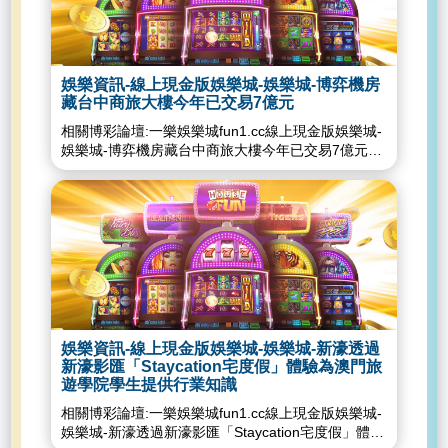
終的候選人有五人，分別是佩德里、穆夏爾、格林伍
娛樂城HOYA娛樂城眾發娛樂城贏家娛樂城線上現金
德、埃里克-加西亞與卡文馬加。最終，佩德里以絕
版娛樂城金合發娛樂城博馬娛樂城九州娛樂城THA-
對的優勢獲獎。這也是佩德里在2021年獲得的第3個
九州娛樂LEO-九州娛樂i88娛樂城通博娛樂城娛樂城-
大獎。之前他已經獲得了《都靈體育報》評選出的金
AV影城現金版娛樂城出款娛樂城 相關品牌介紹:參閱
童獎、《法國足球》評選出的科帕獎，如今再加上
《你不可不知的娛樂城的專業名詞》，拉近你與娛樂
娛樂資訊-線上現金版娛樂城-娛樂城-博弈機房
IFFHS評選出的最佳年輕球員。可以說在獲獎方面，
城的距離！雪梨X 簡丹 線上現金版娛樂城...
藏台中商旅大樓今年已交易7億元
佩德里已經上演了帽子戲法。上賽季，佩德里為巴薩
相關博彩論壇:一樂娛樂城fun1.cc線上現金版娛樂城-
出場50次，打入4球助攻6球。（灰姑娘）-1766.ws
娛樂城-博弈機房藏台中商旅大樓今年已交易7億元線
情色裸聊其他人都在看:【1766.ws】一起聊聊高端老
上現金版娛樂城-FB粉絲專頁-影片*/--立即真錢遊戲-
司機!全新上線囉!【1766.ws】註冊儲值完整教學老
-/*影片教學-手機:免費領取-首存1,000送1,000-- 彰化
司機!”台灣博彩玩家交流專區●現金版跟信用版很多要
縣員林警分局偵查隊在台中地檢署檢察官指揮下，會
怎麼選擇才好?●為什麼賭場對百家樂又愛又怕？●為
同台中警方破獲台中市北區一處商辦大樓內設在線娛
什麼賭場對百家樂又愛又怕？●如何選擇優質線上娛
樂城博弈網站，今年至今已交易7億多元賭資，警方
樂城?通博娛樂城HOYA娛樂城眾發娛樂城贏家娛樂
依賭博罪嫌將高姓嫌犯等4人移送法辦。員林偵查隊
城線上現金版娛樂城金合發娛樂城博馬娛樂城九州娛
今年4月接獲情資偵辦博弈洗錢機房案，獲知另一起
樂城THA-九州娛樂LEO-九州娛樂i88娛樂城通博娛樂
博弈機房相關資料，持續溯源追查掌握台中市北區一
城娛樂城-AV影城現金版娛樂城出款娛樂城 相關品牌
處商辦大樓內涉嫌經營在線娛樂城博弈網站，嫌犯利
介紹:參閱《你不可不知的娛樂城的專業名詞》，拉
用該商辦大樓高樓層有商旅，不易被人聯想曝光的特
近你與娛樂城的距離！雪梨X 簡丹 線上現金版娛樂
娛樂資訊-線上現金版娛樂城-娛樂城-新濠透過
性設博弈機房。員林警方搜證後，近日見時機成熟在
城...
新濠影匯「Staycation宅度假」體驗為澳門旅
台中地檢署檢察官指揮下，會同刑事警察局國際科、
遊學院學生提供行業知識
台中市政府警察局第一分局等單位，直搗該處商辦大
相關博彩論壇:一樂娛樂城fun1.cc線上現金版娛樂城-
樓2樓查獲博弈客服中心及工作人員高姓男子(31
娛樂城-新濠透過新濠影匯「Staycation宅度假」體驗
歲)、許姓、陳姓等員工共3人，並查扣手機12支、計