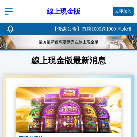
線上現金版
立即加入
【優惠公告】首儲1000送1000 流水倍率20
最夯最新優惠活動盡在線上現金版
線上現金版最新消息