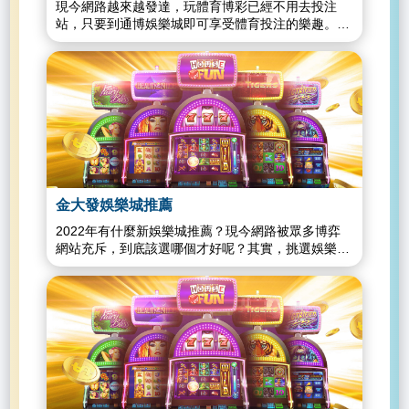
現今網路越來越發達，玩體育博彩已經不用去投注
尤其在網賭時，每一口供下注思考的時間不多，如何
及百家樂真相五形寶所規劃.其中形率可達75%，請
數是0,1,2張時，下一鋪就要投注買莊；例外：遇陰
贏的機率超過50%。當然會因為莊贏機率非常高，所
去，妳的損失也是減少了許多。處於順風的進攻方式
站，只要到通博娛樂城即可享受體育投注的樂趣。不
能清楚辨別三珠走向尤其重要。因為，為了方便及效
同好者依本陣法予以驗證。...
性牌的總數量是2張，但那鋪牌是用4張牌決勝的，下
以玩百家樂線上投莊又贏錢時，是需要額外收取5%
反之，如果是屬於順風走勢的情況下，就一定要掌握
管是足球、籃球、棒球等傳統體育賽事，甚至是網路
率，就也採用了我所知道一種盲門三珠的寫法。先把
一鋪仍然投注買閒。也就是說，我們只要觀察一鋪
費用。百家樂贏錢三、遇到連開莊的時候加注。如果
這千載難逢的機會，那麼就要在百家樂投注的時候持
電競，現在也出現在通博娛樂城的彩池中。喜歡看電
幾種三珠排列法按自己需要而定義一下。以下是我的
牌，數一數含有陰性牌的數量，就可以決定下一鋪牌
想要大贏一場的話，最重要的就是加注。這裡要提醒
續加注追擊，贏一買二，贏三買六，依此類推下去。
競比賽的朋友，不但可透過電競博彩支持自己喜歡的
習慣：BBB或PPP 定義為 1(用紅色筆記錄)BBP或
要投注的方向了。這個方法比台灣學生Jimmy發佈
你，別因為前面連贏兩三場就大量加注莊，畢竟莊還
然而膽子一定要夠大不要猶豫不決，下注的態度不要
隊伍，運氣好的話還可以賺點小錢，何樂而不為？很
PPB 定義為 2BPP或PBB 定義為 3BPB或PBP 定義
的，看上二手莊與閒的差是遞增抑是遞減，然後才決
是有1.06%的賭場優勢，不可能運氣好到每一場都獲
有所遲疑，只需要這個心態才有機會在百家樂賺錢，
多年輕人沉迷於電競遊戲，通博娛樂城正是看中這個
為 4盲門三珠的投式，就是專攻旺門(出現的數字格式
定投注的方向的方法更容易，更科學。我曾經利用仙
得勝利。百家樂贏錢四、看路法很重要。如果你追求
小編有很多文章都有提過心態的觀念，贏到當初設定
商機，於是推出電競博彩吸引更多玩家加入。隨著電
即為旺門)，不打盲門(不出現的數字格式即為盲門)。
人指路的方法，用100靴牌測試，每靴固定65鋪，不
連勝失敗了，別急著打回來，我通常建議線看路再行
的目標即可，切勿在戰場上逗留，只會被殺的片甲不
競迷的人數逐年遞增，各大娛樂城紛紛投入電競博彩
具體操作下面再述。這裡不是介紹盲目三珠。想點出
包括開和，結果中了的鋪數是3,263鋪，命中率是
動。百家樂贏錢五、「和」出現時直接忽略。和局就
留，因為有可能妳的想說在最後一把鐵定又把錢給吐
市場，希望搶得市場頭香。今天就來跟大家分享電競
的是，其實，正反三珠：正式，就是1，2，4；反
50.2%(3)以下是比較詳細的統計，提供各位同好作參
如同平手的意思。所以在看路的時候有看到和局直接
了出來，等於妳前功盡棄了。百家樂賺錢技術總結小
博彩的一些小技巧，以及在娛樂城需要注意的事項，
式，就是2，3，4連跳三珠：連式，就是1，2，3；
考用：只勝一鋪數量：808只負一鋪數量：797連勝
忽略就可以了。百家樂贏錢六、莊閒交替法，例如：
編還是得叮嚀各位玩家讀者，我們團隊也是投入大量
供有興趣的朋友參考~參與任何博弈遊戲之前，一定
跳式，就是2，3，4用1，2，3，4去標示每列三珠的
二鋪數量：390連負二鋪數量：394 連勝三鋪數量：
莊輸時立即改投閒。百家樂贏錢七、最重要的一點，
資金換取經驗，繳了許多學費給娛樂城以及賭場，就
金大發娛樂城推薦
要先調整好心態。如果你是想成為職業賭客，透過博
性質，只要看數字，就能看到整局牌局的變化走向。
192連負三鋪數量：206 連勝四鋪數量：109連負四
資金控管。想要長久在賭場上生存就必須掌管好自己
是希望能夠對新加入或者有經驗玩家也好能夠減少走
2022年有什麼新娛樂城推薦？現今網路被眾多博弈
弈遊戲致富，那你可要多下點功夫去研究遊戲策略。
如上局，變成如下：看看這局如何？1-5列，又正又
鋪數量：114 連勝五鋪數量：51連負五鋪數量：
的資金。如果你無法控管自己的資金，那我只能說你
冤枉路，要有好的心態、策略、基本認識，當作是一
網站充斥，到底該選哪個才好呢？其實，挑選娛樂城
不過一般會到通博娛樂城玩遊戲的朋友，通常都只是
反，又連又跳，看來不好賭，但有3個1，就表示旺連
45 連勝六鋪數量：25連負六鋪數量：22 連勝七鋪數
不適合玩博弈遊戲。百家樂技巧真的能贏錢嗎？套用
項投資，而不是傾家蕩產，最後還是預祝各位能夠順
是有技巧的，要看其安全性、遊戲體驗、出金速度
想在自己喜歡的遊戲上玩得開心，可以贏錢當然是最
式及正式。看1-6列，除第1列4為跳式外，2-6全為2
量：18連負七鋪數量：9 連勝八鋪數量：3連負八鋪
台灣賭神戴子郎一句名言：「不研究，投資是賭博；
利在百家樂賺錢囉！...
等。金大發娛樂城是線上博弈的領導品牌，在全球已
好不過，但輸錢的話也不會太在意。長期在線上娛樂
個1個或1凅2個的連式，5列成串連勢，可採用連式
數量：6 連勝九鋪數量：6連負九鋪數量：4 連勝十
有研究，賭博是投資」。如果你一直認為是別人運氣
累積百萬名註冊會員，而且成功向各國政府取得合法
城玩博弈遊戲的朋友，通常得失心都不會太重。玩電
投法。如此，7-8式勝出，第9列破列。破列後，要習
鋪數量：2連負十鋪數量：5 連勝十一鋪數量：2連負
比你還好所以才可以在百家樂贏錢，這個觀念是錯
的博弈營業執照。如果你想要在娛樂城玩得開心又安
競博彩也是一樣，不一定要把目標設定要贏錢上，更
慣從頭再審視牌局，大勢仍是連式為主。第10列該觀
十一鋪數量：1 連勝十二鋪數量：1連負十二鋪數
的！你有這種觀念代表你可能只適合在旁邊當個觀
心，選金大發就對了！這家娛樂城在近幾年開始快速
重要的是娛樂效果和公平性。像通博娛樂城就非常注
察不下注或負追連式。如果賭全局的，小弟破列後習
量：0 連勝十三鋪數量：0連負十三鋪數量：1合共勝
眾，不適合下去玩一輪。在百家樂技巧有很多種，好
崛起，憑著強大的軟硬體實力，讓全世界的賭博愛好
重遊戲的公正與好玩程度，希望他們的忠實粉絲可以
慣停注觀察。看1-10列，除9列外，連式持續中，4仍
出鋪數：3,263合共負了鋪數：3,237總鋪數：6500
幾個玩家用了幾萬種方法，將這些百家樂技巧做出比
者死心塌地。一般娛樂城受限於系統只能用網頁玩，
在毫無後顧之憂的情況下，盡情享受賭博遊戲的樂
是盲門。但要注意的是，第6-10列狠明顯同時為藍筆
玩百家樂有一個奇特的情況，有人全不理會‘抽水’的
較得出了最終剩下最適合在百家樂贏錢的技巧。百家
但金大發支援電腦PC、平板、手機等，讓玩家隨時
趣。說穿了，在博弈網站賭博求的就是開心！如同羅
的反式跳式，紅1為盲門，存在可能由連式轉為跳式
問題，認為是小意思，不需計較，但又有人對抽水非
樂技巧一、看路法：簡單來說就是觀察開出來後的規
隨地想玩就玩，完全沒有後顧之憂。金大發同時提供
馬不是一天蓋成的，所以玩家也不要奢望可以在通博
或反式的勢變情況。因此，其實可考慮選擇以(1)連
常害怕。毫無疑問，賭場就是靠抽水而賺到盤滿鉢滿