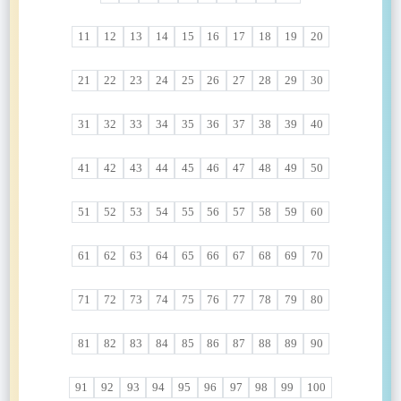
越快抓到的幾率比較低，所以我們可以先觀察魚的速
質疑的部分，所以遊戲的公平性讓人比較不放心，但
逆勢的牌流就馬上轉為順勢的了。但百家樂的偶然性
度，要是對付那種速度快的魚，要打魚會去的位置，
若只是想要一個打發時間的活動，神來也麻將是個相
每每多過必然性，牌流是無時無刻不在變動著的。當
11
12
13
14
15
16
17
18
19
20
而不是一味的打它當時所在位置。二、能跑的魚就讓
當不錯的選擇。明星三缺一明星三缺一可以說是線上
我們‘見’到正向牌流對我們不利時，就轉打負向，但
它跑要是碰到那種打了半天還不死快跑掉的魚就讓他
真人麻將的老字號品牌，強力的電視廣告放送，建立
有時可惡的牌流也好像‘見’到我們改打了負向，就反
跑，追著它打會浪費金幣跟時間，最好是趕緊換一個
起不可小覷的品牌聲量，將眾位電視明星置入遊戲角
過來和我們對著乾，立即轉為正向，令我撲了一個
21
22
23
24
25
26
27
28
29
30
目標接著打。三、避開大群魚，把握魚潮一般很多玩
色，讓明星三缺一的特色可說是相當鮮明，但如果是
空，無所適從。所以，我的作戰策略是：如果發覺反
家看到大群魚出現都很心急著想要快速攻擊來賺取更
想利用明星三缺一麻將賺錢的玩家可能需要仔細的評
買也不能將問題解決，就要立刻暫停，待從新找到另
多金幣，但是大群魚出現跟捕捉的幾率有點小，所以
31
32
33
34
35
36
37
38
39
40
估了，其出金的流程上較為繁瑣，需要額外透過第三
一個切入點時才繼續作戰。引用一句前人的雋語‘世上
小編建議不要浪費子彈，等到魚潮的出現在攻擊也不
方兌換現金，可能會讓玩家顯得較不便利，但整體的
無難事，只怕有心人’，努力吧，各位同好，勝利必會
遲。四、舍遠求近，積少成多我發現挺多玩家喜歡打
遊戲過程體驗等還是相當不错，所以是線上真人麻將
掌握在我們的手裡的。...
41
42
43
44
45
46
47
48
49
50
遠的大魚，遠的大魚有時候不好抓到，所以我覺得有
推薦的第二名。宅神爺麻將宅神爺是一款同時擁有線
時候可以不用一直執著一定要打遠的大魚，實在打不
上麻將、骰寶、撲克遊戲、拉霸等數十款博弈遊戲的
到的話可以考慮近點的小魚，遠的大魚可以試著打幾
娛樂平台，是所有線上麻將平台中，唯一擁有國際認
51
52
53
54
55
56
57
58
59
60
次就好了。五、炮彈的邊緣很多人喜歡用炮彈去擊中
證的娛樂城，所以也保證宅神爺麻將的公平與公正
BOSS或者大魚，這樣打其實效果不是很好，炮彈的
性，遊戲的出入金方式同樣需要透過第三方兌換的方
61
62
63
64
65
66
67
68
69
70
邊緣被很多小夥伴們忽視了，很多大魚其實都是靠著
式，但若單純觀察宅神爺麻將的遊戲系統，對於玩家
炮彈散開時邊緣的部分打死的。六、更好的賺取魚幣
確實有不錯的遊戲體驗。...
在闖關模式，我們可以使用定屏、狂暴急速等小技巧
71
72
73
74
75
76
77
78
79
80
更好的賺取魚幣，小魚不需要浪費這些技能哦，在大
三元大BOSS大魚多的情況下使用更好哦。 相關博彩
81
82
83
84
85
86
87
88
89
90
論壇:一樂娛樂城fun1.cc-線上現金版娛樂城-FB粉絲
專頁-影片*/--立即真錢遊戲--/*影片教學-手機:免費領
取-首存1,000送1,000--123-1766.ws情色裸聊其他人
91
92
93
94
95
96
97
98
99
100
都在看:【1766.ws】一起聊聊高端老司機!全新上線