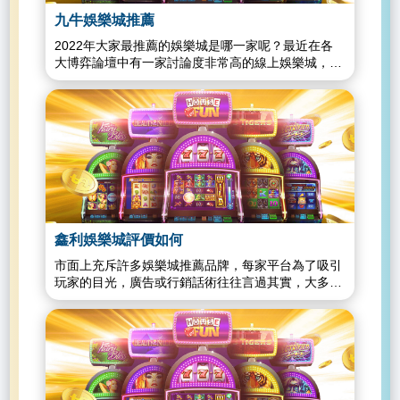
律，比如連開莊就是下莊，如過是莊、閒、莊、閒，
專業賽事直播，讓玩家第一時間掌握體育賽事動態，
娛樂城上一夜致富。當然這也不是不可能的事，只是
式或(2)跳式或(3)反式去攻略餘下牌局。結合前面各
的。賭徒們又那裡有豁免被抽水的權利？就算你怕買
那下一個就是莊。百家樂技巧二、明燈法：簡單來說
九牛娛樂城推薦
舉凡棒球、足球、籃球都能及時收到最新消息。如果
贏大獎的機率相對低；既然可能性不大，不如把耐心
列，首選仍為連式(只小勢破列1次，大勢不變)。11
莊要抽水，那就買閒吧！但買閒也是被賭場無形或間
就是誰是（明燈）就跟他下一樣的，相反的如果他是
2022年大家最推薦的娛樂城是哪一家呢？最近在各
是外國的體育賽事，聽不懂怎麼辦？這裡有貼心的線
和毅力放在其他事情上，而不是執著在會不會在線上
列，第1口中。12列，第1口負，因為連式，該追P，
接抽水的，而且抽的要比買莊的還要多。所以如果要
（冥燈）就跟他反著下。百家樂技巧三、算牌法：這
大博弈論壇中有一家討論度非常高的線上娛樂城，叫
上即時翻譯，讓玩家無需擔心語言問題，這是其他娛
娛樂城中大獎贏大錢。如果玩家對電競遊戲深感興
小心的可停注觀察，寧負1注；若追連式，買P，開
有效地避免被抽水，唯一的辦法就只有不賭。根據大
是目前最正確的打法，是用科學的方式來依據歷史紀
做「九牛娛樂城」。這家娛樂城在安全性、遊戲體
樂城望塵莫及的地方。另一方面，金大發的知識家系
趣，想開始投入通博娛樂城的電競博彩，最簡單的方
3，追回。13-14列，第1口中。15-20列，追連式，
數原理，每一萬鋪百家樂，大約開出5068個莊，
錄計算贏率，由於在百家樂線上的抽水高、切牌厚、
驗、出金機制、客服效率等方面都得到網友的極高評
統收錄了海內外最新的博弈相關文章，讓玩家可以在
法就是先研究某個你喜歡的遊戲，然後在下注幾個遊
第1口負時，因為盲門為4，所以追3，即連式，第2
4932個閒，以200元做基碼算：鋪鋪買閒，要輸：
很少算到好牌。百家樂技巧四、注碼法：這是打纜
價；九牛娛樂城因此累積了數十萬的會員，可說是今
知識家裡面找到最實用的資訊。有些娛樂城僅提供遊
戲。重點是玩家必須去了解電競遊戲的背景和玩家，
口補中。至於纜法，各人賭者本色不同，各施各法，
(4932–5068)X200=-27,200元136個基碼鋪鋪買莊，
法，以簡單來說就是輸了就加注追輸或贏了就是加注
年最熱門的娛樂城。大家都知道，如果有在博弈合法
戲或優惠活動的最新消息，缺乏宏觀的視野及格局，
從你最熟悉的遊戲開始，在對每場比賽的目標和賭注
非本文討論重點，恕不討論。總結而言以連跳三珠的
要輸：(5068X95%–4932)X200=-23,480元117.4個
追贏，比如輸一後下二，輸二後下四。纜法是五花八
化的國家申請到博弈營業執照，基本上都算是安全的
但透過知識家資料庫可協助玩家更了解博弈戲的精隨
有大致的了解之後，接下來就開心地在通博娛樂城開
概念，全局以連式為主，破1列，是上局。以正反三
基碼凡玩百家樂的人，都會受這大數原理的制約，抽
門的，有直纜、樓梯纜、漸退纜、平注纜...等等的。
娛樂城。換句話說，在許多國家博弈特區擁有營業權
及樂趣，這是金大發最引以為傲的地方。許多玩家在
始投注電競博彩吧！...
珠的概念，全局又正又反，不能賭，是下局。以盲門
了那麼多的水，豈不是會輸得好慘嗎？未必！玩百家
有興趣的當然可以自己去深入瞭解。...
的九牛娛樂城，可以讓玩家玩得開心又安心。這家娛
娛樂城玩了一段時間後，想要把錢提領出來的時候，
三珠的概念，全局前半的盲門是4，全局仍是4，盲門
樂的人有的是智慧，他們會從小數原理方面著手，盡
樂城可以在近兩年快速崛起，靠的就是優異的軟硬體
經常會遇到各種刁難。不過，在金大發娛樂城玩遊戲
明顯，但切入點不多，是中局。若純以盲門三珠攻
量速戰速決，見好即收，見壞即停的策略，賭場老鼠
實力，以及訓練有素的客服團隊。由於九牛娛樂城在
是絕對不會發生這種事的。這裡有專業的客服系統，
略，要參照的列數不能太少，所以可以攻略的列數不
就是憑這個策略賴以生存，足證這是賭徒們應該熟習
合法性問題與遊戲體驗上都無懈可擊，因此擄獲了一
會在玩家遇到問題時及時提供協助；24小時專人客服
多，而盲門常變，所以此法不流行。但以此模式標示
的方法。(4)我曾經用金鼎O法和‘百家樂贏錢的藝
鑫利娛樂城評價如何
群死忠粉絲的心。加上大部分線上娛樂城礙於有限的
和LINE小編都能幫助玩家解決任何遊戲上的問題，並
三珠，就能狠清楚看到正反、連跳的變化，盲門是最
術’作者黃貝先生所創的牌組指標法，及我老師陳季儒
市面上充斥許多娛樂城推薦品牌，每家平台為了吸引
開發能力，僅能提供網頁版本，但九牛娛樂城卻能提
順利出金。玩家最在意的出金和隱私問題，金大發也
好的提示。能在最短時間內為所遇的牌局選擇最佳的
先生常用的尾牌指標法三者作一個比較，結果在命中
玩家的目光，廣告或行銷話術往往言過其實，大多等
供玩家通過手機、電腦、平板等3C裝置，在任何時
很貼心地做了準備。為了玩家的權益，知識家文章裡
攻略法，這才是重點所在。有感盲門三珠的寫路方式
率方面，金鼎O法50.2%；牌組指標法49.61%；而尾
到玩家真的註冊與入金之後，才開始慢慢了解平台的
間任何地點，不受時間及空間的限制，隨時隨地暢玩
會定期更新各家娛樂城出金狀況，避免玩家找到詐騙
便利，故介紹於此。如果以三珠攻略百家樂，仍請記
牌指標法49.81%。這就是為甚麼我要選擇公開仙人
優劣，但這樣的時機點已經讓玩家陷入風險之中，所
娛樂城上的所有賭博遊戲。九牛娛樂城的體育賽事也
性質的娛樂城，最後得不償失。無論如何，要入門的
住重點：慎選牌局。不是所有牌局均可賭三珠的。如
指路方法，讓大家一起研究的原因。不過，仙人指路
以為了使讀者都能避免走冤枉路，我們秉著公平客觀
是遠近馳名的博弈遊戲之一。除了提供即時的賽事直
新手玩家，建議在遊玩之前上知識家惡補一下，這樣
開局4列為已括1，2，3，4四種格式，雖偏向反式三
雖然是一種好的莊閒法（投注法），但它是要配合一
的角度，帶領讀者更正確的了解各家娛樂城評價與概
播，讓喜好投注博彩賽事的玩家可以掌握第一手體育
才可以避免踩雷。...
珠，但經驗告訴小弟此多為亂局，可轉檯了。為牌勢
個好的注碼法才能相得益彰的。金鼎採用的‘系統投注
況，今天就要來介紹鑫利娛樂城。那，你聽過鑫利娛
資訊，不用擔心資訊不對稱而錯失贏錢時機之外，他
配以最適切的投式，不要一成不變。所以，能同時掌
法’，我們一般人叫它做樓梯纜，是一種輸谷贏縮的注
樂城嗎？鑫利娛樂城評價到底好不好呢？鑫利娛樂城
們還貼心地為不諳英文的玩家準備了即時翻譯。現在
握多種三珠投式為佳。隨時，尤其牌局發展至中局
碼法。在澳門的賭場或在公海的賭船，投注買莊的人