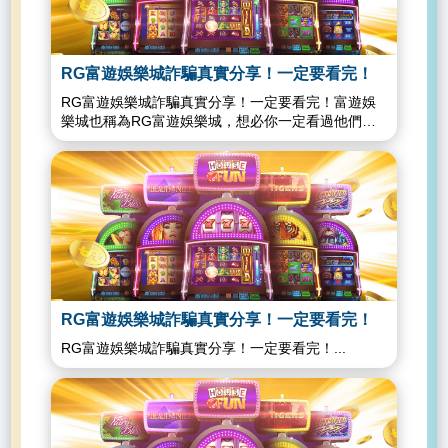
面變八倍?還說沒錢別來賭哈哈哈哈原文網址：
「對不起，我也沒辦法幫你。」他最後一次密我是跟
職了。富遊娛樂城詐騙案例分享，不要說都是我們在
facebook案例二：正常IG網紅突然開始體育報牌、分
我說「我活不下去了。」後面就沒有消息了，最後過
講案例一：流水倍數騙人儲值，就算贏錢也不會出
享賺錢方式，請小心！想必大家加入社團大概8成都
了幾天，我實在覺得很不對勁，心神不寧，壓力很
金！案例二：正常IG網紅突然開始體育報牌、分享賺
會看到很多「女」代理在PO廣告文宣，講述自己的
大，所以想找到他本人，在聊天過程中有得知他開的
錢方式，請小心！案例三：機器人罐頭訊息客服，被
RG富遊娛樂城詐騙真實分享！一定要看完！
娛樂城有多好之類的，基本上，90%的「女」代理都
店在哪裡，我就去看看，後來店面是關的，問了一下
騙也無法解決，只能自認倒楣！案例四：一堆正妹講
RG富遊娛樂城詐騙真實分享！一定要看完！富遊娛
是男生去假扮的，他們會透過IG、FB、小紅書等各
旁邊的店家，怎麼沒有營業，隔壁老闆說，因為賭博
述自己的娛樂城有多好之類的，基本上，90%的
樂城也稱為RG富遊娛樂城，想必你一定看過他們！
種管道，去找到那些看似很漂亮的女生，但是卻沒有
輸了太多，想不開吃很多安眠藥，後來被他的小孩發
「女」代理都是男生去假扮的！案例五：Google搜
因為他們在facebook廣告、Google廣告打得驚人，
名氣(粉絲數量1000初、國外女生)，然後盜取這些圖
現，叫了救護車，才救回來，現在人都在休養，當我
尋滿滿的負面資訊，你還敢玩？案例六：Dcard玩家
我們來分享富遊娛樂城詐騙案例給大家！請大家將此
片，把它拿來經營IG、FB等，然後盡情的東偷一
得知他真的因為我的關係去X殺，我當下只想到說我
分享，儲值好幾萬沒下文，還被騙身分證個資！案例
篇文章多多幫忙分享，富遊娛樂城最新詐騙方式購買
些，西拿一些，各總胡亂拼湊，說白了，就是一個縫
是不是差點X了一個人？這是我做這工作從來沒想過
一：流水倍數騙人儲值，就算贏錢也不會出金！富遊
IG高人氣帳號，10萬粉絲的IG號市面上價格可以賣
合怪，然後再去用這個帳號去密男生、女生，讓那些
會發生的事情，沒有想到有人會因為我而想不開，後
現在的代理這麼誇張嗎?當初都問好是不是綁一倍!也
到30~40萬，然後就被包裝成運彩迷因、體育報牌
人去娛樂城註冊儲值來達成自己的業績。案例三：機
來我天天都在想這事，壓力很大，也得了輕微憂鬱
確認是綁一倍!後來出金的時候再來跟我說是綁8倍?
等，所以應該都能看到，那些人忽然間都會PO博弈
器人罐頭訊息客服，被騙也無法解決，只能自認倒
症，在我得知這件事情後，不到一個月的時間我就辭
說開始之後不能解綁?他說誤派其他人都沒這問題，
的內容，就是IG被購買轉行了。多分享一位就少一位
楣！真的不要去玩富遊娛樂城！富遊的補魚機，電子
職了。富遊娛樂城詐騙案例分享，不要說都是我們在
要他拿沒誤派的證據也拿不出來?有玩這間的稍微注
被詐騙！！真的不要玩富遊娛樂城！身旁太多被富遊
遊戲詐賭手法實在非常粗糙，之所以感如此明目張
講案例一：流水倍數騙人儲值，就算贏錢也不會出
意一下啊!還在那反咬我是不是代理來亂的==?，還說
娛樂城詐騙的案例….富遊娛樂城詐騙手法公開！看
膽，就是因為玩家們拿他們一點辦法也沒有，找絕對
金！案例二：正常IG網紅突然開始體育報牌、分享賺
其他人被派錯都自己默默打完?後續更新他現在跟我
完之後你還敢玩富遊？以下為富遊娛樂城踢爆他們內
找不到地方，見更是見不到面，唯一的對外窗口就是
錢方式，請小心！案例三：機器人罐頭訊息客服，被
鬼打牆說我們富遊會出金阿，你媽的唬爛一倍後面變
RG富遊娛樂城詐騙真實分享！一定要看完！
部人員詐騙單親爸爸案例：以下為富遊娛樂城(離職
所謂的客服，玩家們自己去試試客服您很輕易就能查
騙也無法解決，只能自認倒楣！案例四：一堆正妹講
八倍?還說沒錢別來賭哈哈哈哈原文網址：facebook
RG富遊娛樂城詐騙真實分享！一定要看完！...
人員)親生經歷…在我上班的三個月後，我陌生開發
覺富遊客服全用機器人程式來敷衍應付而，您不論問
述自己的娛樂城有多好之類的，基本上，90%的
案例二：正常IG網紅突然開始體育報牌、分享賺錢方
到了一個單親爸爸，他是自己開店做生意，是一個從
什麼問題，客服回答的永遠就是那幾句，當您反覆問
「女」代理都是男生去假扮的！案例五：Google搜
式，請小心！想必大家加入社團大概8成都會看到很
來沒賭博過的人，我用女號跟他聊天聊了快一個月，
幾句相同問題時，客服系統二話不說，馬上啟動洗頻
尋滿滿的負面資訊，你還敢玩？案例六：Dcard玩家
多「女」代理在PO廣告文宣，講述自己的娛樂城有
漸漸的讓他卸下了心房，一開始他儲值一萬塊，那時
模式，洗到您連問都不想問。富遊如此輕藐每一位玩
分享，儲值好幾萬沒下文，還被騙身分證個資！案例
多好之類的，基本上，90%的「女」代理都是男生去
候公司的同事報牌很準，他贏了十幾萬塊。後來我為
家，您們覺得花錢在富遊會高興嗎？奉勸各位市面上
一：流水倍數騙人儲值，就算贏錢也不會出金！富遊
假扮的，他們會透過IG、FB、小紅書等各種管道，
了我的咬度獎金，開始報體育牌給他，但是都故意報
娛樂城百百款，玩誰家的娛樂城都好唯獨富遊真的不
現在的代理這麼誇張嗎?當初都問好是不是綁一倍!也