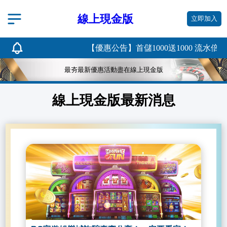
線上現金版
立即加入
【優惠公告】首儲1000送1000 流水倍率20
最夯最新優惠活動盡在線上現金版
線上現金版最新消息