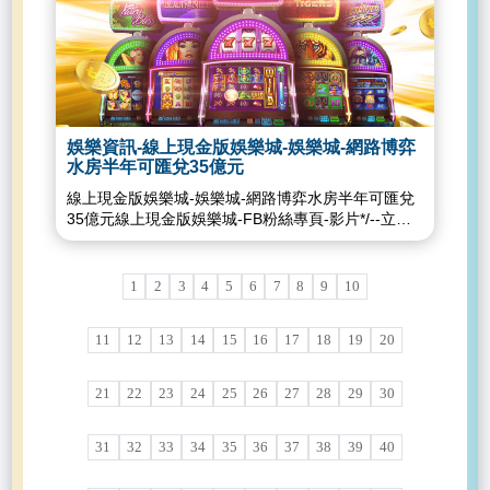
食，端看玩家玩老虎機的行為，是否有本份有修養的
部門正在準備現金和資產，以償還賭場玩家在2020
的長考也許是想讓你誤以為他對自己的牌舉棋不定，
要謹慎行事，很多缺乏經驗的選手常為此損失慘重。
金200積分，乘以5倍數﹝免費遊戲中獎賞﹞計算才
娛樂，或是抱著賭錢投機的遊戲而論。-線上現金版
年新冠疫情爆發前預存的數十億披索資金。據菲律賓
從而低估他的牌接著跟注而不放棄。在Turn或River
如果桌面下注行動頻繁，而你手中只有個中間對子，
1000分。 若是減少注線成四圖案的計分，頂多100
娛樂城-FB粉絲專頁-影片*/--立即真錢遊戲--/*--123-
媒體報導，亞洲最大綜合娛樂公司太陽城集團
這最後兩輪下注時用自動Bet或Raise顯示他的牌很強
那麼幾乎肯定會輸掉。大對子AA、KK和QQ多數情況
分的獎分，再怎樣的算計，還是投機的玩法，5線注
其他人都在看:●再賣美高梅國際持股套利何超瓊背後
(SuncityGroup)的本地公司部門正在準備現金和資
記住，最後兩輪下注額都是注額上限，而且此時公用
下不用去管。這些已經是成熟的一手牌，在牌力沒有
全開打『倍數』，算計上較可乙次打回江山，若無滿
打什麼算盤？●菲律賓玩家等待已久了！這些場所獲
產，以償還賭場玩家在2020年新冠疫情爆發前預存
牌都亮得差不多了，每個人都有了四或五張牌的信
改進的情況下也應該可以贏很多底池。建議你避免很
意獎分，也無須改變注線的全開，多辛苦打數回，實
准恢復完全運營”●捕魚機-玩好捕魚遊戲的幾大要素●
的數十億披索資金。在致給菲律賓娛樂博彩公司的信
息。你的對手此時用Actinturn功能，在輪到他下注之
多選手看翻牌。如果有5、6個選手看翻牌，那麼你常
在不如人願才退機。 當然更不要有僥倖的心理，認
現金版跟信用版很多要怎麼選擇才好?●為什麼賭場對
件中，代表馬尼拉太陽城集團的律師表示，由於該公
前就做出Bet或Raise的決定，表明他對自己的牌極有
常會因遇上一個小連套，而失去一個大底池！連套玩
為降低『倍數』或是『注線』，可以先穩住失分，再
百家樂又愛又怕？●如何選擇優質線上娛樂城?通博娛
娛樂資訊-線上現金版娛樂城-娛樂城-網路博弈
司目前的財務狀況，“很難立即釋放全部預存的資
信心。他是在公開叫號，看你敢不敢跟注。但多數情
法就是讓你耐心等待，直到拿到一手好牌，然後從進
圖求反轉的進攻，亦是徒勞無功的做法。 並非指使
水房半年可匯兌35億元
樂城HOYA娛樂城眾發娛樂城贏家娛樂城線上現金版
金”。該信稱：“該集團已經提出在11個月內完成資金
況下此時你的對手的牌真的很強。特別是如果他是在
攻型選手那裡獲利。這是一個很好的技巧，但時機很
玩家要固定的玩法，可以降低『倍數』，但不能減少
娛樂城金合發娛樂城博馬娛樂城九州娛樂城THA-九
線上現金版娛樂城-娛樂城-網路博弈水房半年可匯兌
發放的分期付款計劃，或通過不動產置換來進行結
River輪下注時用自動Bet或Raise，他的牌很可能就
重要。注額越低，對手們讀懂你的戰術的機會就越
『注數』，往往老虎機會有反方向的運轉，讓玩家有
州娛樂LEO-九州娛樂i88娛樂城通博娛樂城娛樂城-
35億元線上現金版娛樂城-FB粉絲專頁-影片*/--立即
算。”此前，一個由49名賭場玩家組成的團體要求菲
是Nuts.快速Check通常顯示他的牌較弱，但要留意他
小。玩的是場高注額遊戲，你會發現高手能識破你什
後悔的行為，拚命送獎分可惜皆難成局，導致玩家搶
AV影城現金版娛樂城出款娛樂城 相關品牌介紹:參閱
真錢遊戲--/*影片教學-手機:免費領取-首存1,000送
娛樂博彩公司製裁太陽城集團，理由是該集團拒絕允
目的是不是要Check-Raise大多數情況下很快地選擇
麼時候湊齊了一套。最好不要和那些熟悉你玩牌方式
分落空，提前結局出場。 亦有『注線少倍數大』得
《你不可不知的娛樂城的專業名詞》，拉近你與娛樂
1,000--張先生為首的博弈集團，替多家博弈公司提
許他們提取數億披索的預存資金，儘管他們為此已經
Check表明你的對手很希望能不用下注就能看看下一
的對手一起玩。盡量保持低調，也確保偶爾玩上一手
到超出算計的獎分，但必竟是少數的玩家，何苦如此
城的距離！線上現金版娛樂城...
供匯兌服務，短短5個月，金流匯款轉賬境外金額高
一再要求近一年的時間。通過他們的律師羅納德·阿
張公用牌。但也要警惕他這樣作的目的是要Check-
不成套的牌並讓對手們看到，用來製造你不是一個保
1
2
3
4
5
6
7
8
9
10
的折騰自已，娛樂不成還得傷神，不是很吃力又乏味
達新台幣35億元 在北屯區一處出租大樓請到張姓負
拉(RonaldAala)，該集團表示，同意將他們的錢存入
Raise喲。以上所提都是指一般情況而言，適用於你
守玩家的印象。直到那些一般玩家看透你的玩法。還
的遊戲，不如用相當的分數做全開注線，或許有更滿
責人(29歲)共3男、2女，現場視察800多萬元現金、
並轉換成遊戲籌碼，“條件是他們可以在任何時間和
和網上陌生對手交手時使用。你希望能得到更多對手
要盡量不時變換下注模式。下大注在連套上，又下小
意的結果。老虎機玩法技巧 玩家的付出，我老虎遊
11
12
13
14
15
16
17
18
19
20
手機49支、大陸銀行U盾70組、存摺、計算機主機、
太陽城集團運營的任何地點使用或撤回各自的存
心態的了解，同時也要注意不要讓自己的行為透露了
注困住對手。連套玩法能幫助自己佔據優勢，是個不
戲機豈可不在意，「殺雞取卵」的作法，對娛樂城有
勞力士手錶一隻、奔馳轎車等贓證物。據悉，張姓負
款。”但是，當玩家決定提取他們的資金時，由於新
你的秘密。盡量保持用差不多的時間處理每一手牌，
錯的技巧。推薦娛樂城(出金穩定):●註冊即送100元
不良的宣道，必要讓所有的玩家要有起碼的回饋，但
責人以「高薪高獎勵」招攬年輕下手，每個月廣發2
冠疫情造成旅遊業和博彩行業蕭條，太陽城拒絕退還
或故意有目的地混用時間迷惑對手。推薦娛樂城(出
體驗金●九州娛樂城●LEO●THA●通博娛樂城其他人
部份玩家不領情，『升降梯』的打法，老虎機哪能招
21
22
23
24
25
26
27
28
29
30
至3倍獎金，以年輕人喜愛的高檔手機等3C產品做為
資金。相反，該律師表示，集團建議在得到公司會計
金穩定):●註冊即送100元體驗金●九州娛樂城
都在看:現金版-優惠內容●註冊即送100元體驗金●首
架的住，也無能隨機應變，固定程式只有規律的運
獎勵，吸引年僅20歲出頭的2男、2女員工效力工
部門或董事會批准後，每20天釋放一小部分或約500
●LEO●THA●通博娛樂城其他人都在看:現金版-優惠
存百分百存1,000送1,000●再存加贈50%●三存加贈
轉。老虎機獎勵 因此獎分的派送，也有規定的程
作。經營是「APPLEPAY公司」，提供在線金流轉賬
31
32
33
34
35
36
37
38
39
40
萬披索的資金。更糟的是，阿拉表示，雖然他的客戶
內容●註冊即送100元體驗金●首存百分百存1,000送
30%-線上現金版娛樂城-FB粉絲專頁-影片*/--立即真
序，袛可造就『注線全開』的投機客，若有『倍數』
及客服服務，也就是所謂的「博弈自動水房」，專門
被限制提取資金，但太陽城集團宣佈在PAGCOR娛樂
1,000●再存加贈50%●三存加贈30%-線上現金版娛樂
錢遊戲--/*----其他人都在看:●再賣美高梅國際持股套
的注碼，獎賞超過吞吃金額，亦得硬頭皮的送出獎
處理大陸及華人地區至少6個網絡運動、百家樂、吃