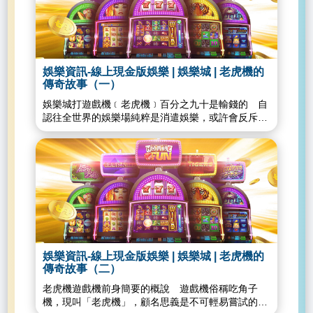
你是所有投注都用均注，根本不能贏利。均注還輸
持有一對大牌或其他更強成手時,便應選擇下注和加
錢，說明兩個問題：1.水位低於10水；2.在1的前提
注優秀的撲克高手就是指那些既能運用進取型策略又
下，勝率未達到50%。勝率是贏錢的保證，勝率50%
能靈活地加入其他技巧的玩家.真正高手的玩法, 令其
以上用複利形式下注。推薦娛樂城(出金穩定):●註冊
他對手難以估計到他們的虛實和所持底牌的強弱,撲
即送100元體驗金●九州娛樂城●LEO●THA●通博娛樂
克高手又往往能夠把在輸牌時輸掉的金錢數目降到最
城其他人都在看:現金版-優惠內容●註冊即送100元體
娛樂資訊-線上現金版娛樂 | 娛樂城 | 老虎機的
低,而在贏牌時,卻能把贏錢的數目提升到最高.但若你
驗金●首存百分百存1,000送1,000●再存加贈50%●三
傳奇故事（一）
是撲克的初學者,就應先學會採取緊慎和保守的玩法
存加贈30%-線上現金版娛樂城-FB粉絲專頁-影片*/--
娛樂城打遊戲機﹝老虎機﹞百分之九十是輸錢的 自
來玩牌,等累積檯上牌局經驗到了一定程度以後,才可
立即真錢遊戲--/*----其他人都在看:●再賣美高梅國際
認往全世界的娛樂場純粹是消遣娛樂，或許會反斥述
採用更能贏錢及更為有效的進取型策略,以免在一開
持股套利何超瓊背後打什麼算盤？●菲律賓玩家等待
說的內涵，必究打機輸贏是個目的，倘若不對打遊戲
始未能掌握進取型策略時輸牌,損失過多的籌碼和金
已久了！這些場所獲准恢復完全運營”●捕魚機-玩好
機發生興趣，見識遊戲機場的運作，多少能有點知
錢.學會運用進取型的玩法至關重要,因為懂得在適當
捕魚遊戲的幾大要素相關娛樂資訊:通博娛樂城HOYA
識，不碰遊戲機才有快樂的生活。 假如沾染打遊戲
的情形下加注,不但能增加彩池中的金額,又可嚇退牌
娛樂城眾發娛樂城贏家娛樂城線上現金版娛樂城金合
機末必是個苦惱﹝遊戲過程中滿足慾望﹞，自有擺脫
局中持有較差底牌的對手,探索對手手中牌的強弱,因
發娛樂城博馬娛樂城九州娛樂城THA-九州娛樂LEO-
的方法，一是打機打到錢輸光，無本錢可再打機。二
此有經驗的高手一般都會採用進取型的策略,而極少
九州娛樂i88娛樂城通博娛樂城娛樂城-AV影城現金版
是想打遊戲機，行動受到控制去不成澳門。三是打遊
被動地跟隨其他玩家去下注和跟注.優秀的撲克玩家
娛樂城出款娛樂城 線上現金版娛樂城...
戲機輸的太慘，不敢再打機。 上述的狀況，暫時可
都大多數喜歡採用進取及緊慎的態度去玩牌,進取是
以壓制到娛樂城的念頭，但是情況稍有改善，還是會
指在有機會取勝的情形下,經常運用下注和加注的策
重覆舊轍的打機，打遊戲機輸贏的目的，比不上打老
略,並盡量減少採取跟注和讓牌的被動策略,緊慎是指
虎機的慾念，總要接受不見棺材不落淚，不經火燙不
玩家選擇在持有相當不錯的牌時才去下注.緊慎玩法
娛樂資訊-線上現金版娛樂 | 娛樂城 | 老虎機的
知火險的教訓，而付出慘痛的代價，覺悟打老虎機的
較為適合初學者,大多數有經驗的玩家,都偏向運用進
傳奇故事（二）
弊端，遠離遊戲場誓死不返。 豈知反而無懼打老虎
取型策略,最不可取的策略就是經常被動地去跟注,要
老虎機遊戲機前身簡要的概說 遊戲機俗稱吃角子
機的危害，前撲後續的湧進，娛樂城打遊戲機，乃因
知道在牌局中那些經常被別人牽著鼻子走的玩家,都
機，現叫「老虎機」，顧名思義是不可輕易嘗試的遊
經不住打遊戲機的迷惑，迷失理智忘卻本份，在老虎
是實力最弱,而經常輸多贏少的一群.推薦娛樂城(出金