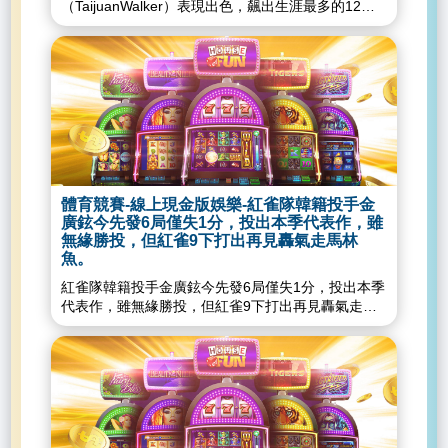
（TaijuanWalker）表現出色，飆出生涯最多的12次
卡布瑞拉（AsdrubalCabrera）敲場地二壘安打再掉
三振打線部分則靠阿隆索（PeteAlonso）打回所有分
4分，此時響尾蛇已取得7：0的領先優勢。巨人軍在
數，終場球隊以3：2擊敗小熊，在本系列賽取得2連
2局下反擊，靠著安打、保送攻占一二壘，再靠投手
勝。T.沃克今日先發主投7局，被敲5支安打，其中遭
暴投推進至二三壘得分大門，索拉諾
巴耶茲（JavierBaez）砲擊失2分，狂送小熊12次三
（DonovanSolano）敲滾地出局，但送回1名跑者，
振，用球數92球，拿下勝投（目前6勝2敗），賽後
下一棒杜嘉（​StevenDuggar）擊出2分砲，巨人追至
ERA2.12。談到本場比賽，T.沃克認為二縫線奏效是
3：7。5局上，響尾蛇二三壘有人1出局，瑞迪克
關鍵，雖然生涯幾乎都投四縫線，但二縫線是另一項
（JoshReddick）敲內野滾地，隆恩雖快速下丘防
武器，今日面對左打者收到不錯的效果。魯戈
守，但仍來不及阻止失分，最後只能選擇傳一壘，響
（SethLugo）在第8局上場接替登板，投2局被敲2
尾蛇再添得1分，8：3。巨人6局下靠索拉諾以及
安，沒有任何失分，投出1次四壞、3次三振，順利守
JasonVosler的安打再追至5：8。8局下，巨人5：8
體育競賽-線上現金版娛樂-紅雀隊韓籍投手金
下勝利，並奪救援點。打都會打擊方面阿隆索功不可
落後，攻佔滿壘2出局，雅澤姆斯基2好1壞的情況下
廣鉉今先發6局僅失1分，投出本季代表作，雖
沒，全隊3分都由他打回。3局上小熊巴耶茲敲出2分
相中85英哩的變速球出棒，越過右外野全壘打牆，這
無緣勝投，但紅雀9下打出再見轟氣走馬林
全壘打，本季第15轟出爐，不過大都會很快就在3局
是他大聯盟首支滿貫全壘打，一口氣灌進4分逆轉戰
魚。
下有所回應，阿隆索在2人出局、二三壘有人的情況
局，幫助球隊收下勝利，終場巨人就以9：8收下勝
紅雀隊韓籍投手金廣鉉今先發6局僅失1分，投出本季
下瞄準第一顆76英哩滑球出棒敲安，打回2分打點追
利。線上現金版娛樂城-獲准開業通過了！美國玩家
代表作，雖無緣勝投，但紅雀9下打出再見轟氣走馬
平比分。五局下大都會再靠阿隆索的高飛犧牲打，打
準備拜訪新賭場度假村線上現金版娛樂城-公佈首季
林魚 紅雀隊近期傷兵不少，他們將韓籍投手金廣鉉
下第3分，終場就以3：2擊敗小熊，收下2連勝。另
營收業績報告馬尼拉名勝世界這樣回應了線上現金版
放入傷兵名單，原因是背部不適。金廣鉉春訓時就傳
外小熊球星「老大」布萊恩（KrisBryant）在1局上遭
娛樂城-疫情影響彩票收入大馬成功多多首三月淨利
出背部傷情，當時甚至影響到開季復出，金廣鉉日前
T.沃克觸身球傷到右手，提前退場，小熊球團表示布
下滑六成線上現金版娛樂城-全球玩家、廠商要失望
因背部不適，被放入傷兵名單，原先紅雀隊希望利用
萊恩的右手瘀傷經X光檢查為陰性。線上現金版娛樂
了！G2EAsia博覽會延到這時間線上現金版娛樂城...
休兵日治療，他能夠躲過傷兵名單，但事與願違。紅
城-獲准開業通過了！美國玩家準備拜訪新賭場度假
雀隊總教練席爾特（MikeShildt）說：「原則上，我
村線上現金版娛樂城-公佈首季營收業績報告馬尼拉
們不希望他這次受傷超過10天太多。不過，休息是必
名勝世界這樣回應了線上現金版娛樂城-疫情影響彩