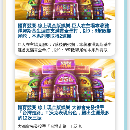
先達成20轟的第3年輕球員!明星賽第一階段票選在美
月3日熱火的3次失誤以來，七六人遇過最少失誤的對
國時間6月3日開始進行，大聯盟官網今日公布目前投
手。線上現金版娛樂城-獲准開業通過了！美國玩家
票結果，年輕選手崛起，得票前4高的球員有3位年齡
準備拜訪新賭場度假村線上現金版娛樂城-公佈首季
在23歲以下，美聯22歲的小葛雷諾以85萬7956票領
營收業績報告馬尼拉名勝世界這樣回應了線上現金版
先群雄，23歲的勇士隊球星阿庫尼亞
娛樂城-疫情影響彩票收入大馬成功多多首三月淨利
體育競賽-線上現金版娛樂-巨人在主場靠著雅
（RonaldAcuñaJr.）以83萬4287票居第2（國聯第
下滑六成線上現金版娛樂城-全球玩家、廠商要失望
澤姆斯基生涯首支滿貫全壘打，以9：8擊敗響
1），楚奧特（MikeTrout）70萬6503票第3（美聯第
了！G2EAsia博覽會延到這時間線上現金版娛樂城...
尾蛇，本系列賽取得2連勝
2），22歲的小塔提斯（FernandoTatisJr.）70萬
巨人在主場克服0：7落後的劣勢，靠著雅澤姆斯基生
1251票第4（國聯第2）。小葛雷諾本季表現相當傑
涯首支滿貫全壘打，以9：8擊敗響尾蛇本系列賽取得
出，目前打擊率0.346、上壘率0.451、長打率
2連勝，並賞給響尾蛇難堪的客場21連敗。本場比賽
0.697、整體攻擊指數（OPS）高達1.148、22支全
響尾蛇很快就發動攻勢，2局上打完便取得7：0的優
壘打、56分打點，上述數據除了打擊率是美聯最佳
勢，不過巨人軍並未放棄，一路拼命追分，最後靠著
外，其他皆為聯盟之最。小葛雷諾曾在上屆（2019
雅澤姆斯基的滿貫砲逆轉收勝。談到這場比賽，雅澤
年）參與過明星賽，但只參加全壘打大賽，雖然當時
姆斯基說：「休息室裡每個人的心態都認為我們能夠
以總數91轟寫下紀錄，決勝輪遭大都會阿隆索
追回來，並且拿下比賽勝利，因為這就是我們。」談
（PeteAlonso）擊敗，無緣奪冠。線上現金版娛樂
到這支關鍵滿貫砲，他表示一開始很擔心轉出界外，
城-獲准開業通過了！美國玩家準備拜訪新賭場度假
不過最後確定是全壘打後非常興奮。巨人推派李泰爾
村線上現金版娛樂城-公佈首季營收業績報告馬尼拉
（​ZackLittell）先發，首局就被響尾蛇打爆，連續安
名勝世界這樣回應了線上現金版娛樂城-疫情影響彩
打和保送立刻就失掉4分，且沒有解決掉任何打者，
票收入大馬成功多多首三月淨利下滑六成線上現金版
體育競賽-線上現金版娛樂-大都會先發投手
隨後也遭換下場。隆恩（SammyLong）接替上場後
娛樂城-全球玩家、廠商要失望了！G2EAsia博覽會
「台灣走路」T.沃克表現出色，飆出生涯最多
立刻有效止血，以三振取得1出局後再讓打者擊出雙
延到這時間線上現金版娛樂城...
的12次三振
殺打，結束這個半局。不過隆恩來到2局上也遇到亂
大都會先發投手「台灣走路」T.沃克
流，遭沃克（ChristianWalker）敲二壘安打失2分，