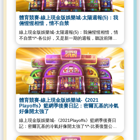
要的，而這也讓我們的陣容有更多機會。」席爾特說
票收入大馬成功多多首三月淨利下滑六成線上現金版
的機會，目前將交給新秀朗登（AngelRondón），他
娛樂城-全球玩家、廠商要失望了！G2EAsia博覽會
首次被叫上大聯盟，這位前年小聯盟最佳投手，預計
延到這時間線上現金版娛樂城...
體育競賽-線上現金版娛樂城-太陽週報(5)：我
先擔任長中繼。今揮別傷勢重返投手丘，雖然前3局
倆惺惺相惜，情不自禁
都被對手攻佔得點圈，但金廣鉉屢屢化解危機，僅在
線上現金版娛樂城-太陽週報(5)：我倆惺惺相惜，情
3上失掉1分，最後4-6局，沒讓對手擊出安打，只有1
不自禁*/*-各位好，又是新一期的週報，聽說前陣子
次保送讓馬林魚上壘，展現壓制打者能力。金廣鉉主
有讀者反應，最近我的日曆是不是翻得比較快一點，
投6局用了102顆球，被敲3支安打，失掉1分責失，
我感覺這中間一定是有什麼誤會，渡日如年的感覺一
保送5次偏多，但也有6次三振，此役也是他本季首度
直都在啊(欸)，幸好現在每兩天有一場太陽的比賽，
優質先發，雖然無緣勝投，不過防禦率下修到4以
如果都贏球的話日子多美好，是吧。在正式進入週報
內，來到3.72。比賽來到9下時，雙方1：1平手，紅
之前，先來看一張，嗯，P.J.Tucker現在已經不在太
雀靠著高德史密特（PaulGoldschmidt）狙擊對方投
陽打球了沒錯，不過如果說我還是把他當成我們的一
手賈西亞（YimiGarcia），逮中98.6英哩速球，扛出
份子，相信應該不會有太多人反對才對，只是吵架就
中外野再見全壘打，1分差氣走馬林魚。線上現金版
吵架，你這個是....我倆惺惺相惜，情不自禁？整個鳳
娛樂城-獲准開業通過了！美國玩家準備拜訪新賭場
凰城，都是我的練舞場？既然講到吵架，怎麼可能不
度假村線上現金版娛樂城-公佈首季營收業績報告馬
找JaeCrowder？在第一輪面對LeBronJames的時
尼拉名勝世界這樣回應了線上現金版娛樂城-疫情影
體育競賽-線上現金版娛樂城-《2021
候，靠著精湛的舞姿結結實實當了一回主角，到了第
響彩票收入大馬成功多多首三月淨利下滑六成線上現
Playoffs》籃網季後賽日記：密爾瓦基的冷氣
二輪對金塊，Crowder仍然沒有閒著，第二戰和
金版娛樂城-全球玩家、廠商要失望了！G2EAsia博
好像開太強了
AaronGordon再上演一齣男人之間的肉搏戲....呃，
覽會延到這時間線上現金版娛樂城...
線上現金版娛樂城-《2021Playoffs》籃網季後賽日
是沒有上面這一對那麼精彩啦。不過這次Crowder的
記：密爾瓦基的冷氣好像開太強了*/*-比賽復盤公鹿
亮點在於，前一回合才剛跟Gordon吵完，下一個回
一開賽就展開強烈企圖心，加上籃網前三分鐘一直投
合馬上做他一個進攻犯規，起身後還若無其事的在旁
不進，公鹿打出一波9:0，也是自從G1第二節後首度
邊梳頭，坦白講，這種讓你打球打不贏、打架也打不