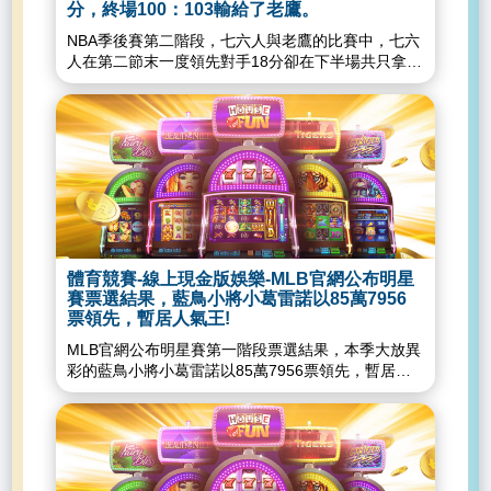
的J.哈勒戴拿下157分；3度獲選的亞德托昆波這次則
分，終場100：103輸給了老鷹。
是獲得135分。年度防守第2隊的成員則有邁阿密熱
NBA季後賽第二階段，七六人與老鷹的比賽中，七六
火中鋒艾德巴約（BamAdebayo）、後衛「士官長」
人在第二節末一度領先對手18分卻在下半場共只拿下
J.巴特勒，七六人一哥恩比德隊友後衛塞布林
38分，終場以100：103輸給了老鷹，系列賽雙方戰
（MatisseThybulle），和快艇前鋒「可愛」雷納德
成平手。賽後，七六人主帥瑞佛斯（DocRivers）
（KawhiLeonard）。2020-21NBAAll-
說：「甫開賽，我們不太傳球，雖然後來大家有在
Defensiveteams:Firstteam:RudyGobert,BenSimmons,Draymo
傳，結果最後還是又回到了英雄主義式的籃球。每個
—ShamsCharania（@ShamsCharania）
人都想成為英雄，而不在乎團隊和彼此的信任。當你
June14,2021線上現金版娛樂城-獲准開業通過了！
這麼做時，通常就會輸，尤其是當對方團隊合作做得
美國玩家準備拜訪新賭場度假村線上現金版娛樂城-
好的時候。」七六人大前鋒T.哈里斯
公佈首季營收業績報告馬尼拉名勝世界這樣回應了線
（TobiasHarris）表示，第四節前瑞佛斯有告訴他們
上現金版娛樂城-疫情影響彩票收入大馬成功多多首
這件事，T.哈里斯說：「在那樣的關鍵時刻，這是很
三月淨利下滑六成線上現金版娛樂城-全球玩家、廠
重要的提醒。如果我們能夠堅持住，像上半場那樣積
商要失望了！G2EAsia博覽會延到這時間線上現金版
體育競賽-線上現金版娛樂-MLB官網公布明星
極傳球，也許就不會輸，我們忽略了這一點。」帶傷
娛樂城...
賽票選結果，藍鳥小將小葛雷諾以85萬7956
上陣的七六人中鋒恩比德（JoelEmbiid）顯然受到傷
票領先，暫居人氣王!
勢影響，下半場12投0中，並在最後8.8秒、1分差時
MLB官網公布明星賽第一階段票選結果，本季大放異
上籃失誤，最後敗下陣來。對此，七六人主帥瑞佛斯
彩的藍鳥小將小葛雷諾以85萬7956票領先，暫居人
（DocRivers）說：「對我來說，比賽不應該走到這
氣王 藍鳥小葛雷諾連兩天開轟，將大聯盟最多的全
樣的地步，我們錯過了太多機會，今晚放掉了一個千
壘打推進到20轟，助隊以7：2擊敗紅襪；身為名人
載難逢的機會。」然而，瑞佛斯認為七六人仍然很有
堂球星葛雷諾之子，才22歲的小葛雷諾目前有6項打
機會進入東部決賽，而不是被淘汰。老鷹儘管此役只
擊成績領先大聯盟，將挑戰三冠王和年度MVP。小葛
有36.6%的投籃命中率和30%的三分球命中率，仍取
雷諾他以22歲88天的年齡，成為大聯盟史上單季率
得了勝利，他們今天只有4次失誤，這是自2020年2