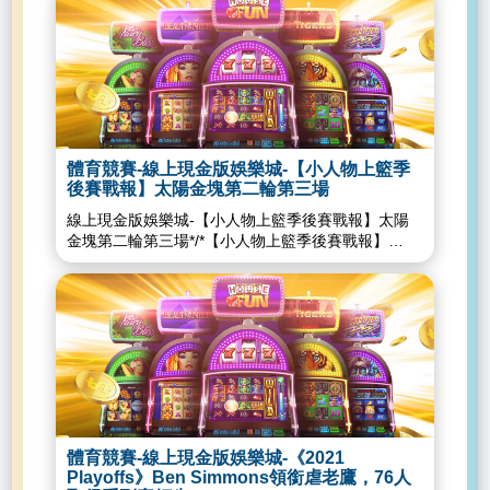
領先。KhrisMiddleton在中距離得手和
贏的行為，如果是做為對手，肯定是最討厭的那種，
GiannisAntetokounmpo切入禁區單挑Griffin，一開
但是當隊友的時候，那真的是看熱鬧不嫌事大，有本
始都收到不錯成效。應該這次是先採用強攻禁區打
事你再多搞幾個大場面來啊！但是在繼續搞事之前，
法，後來再製造防守內縮提高射手的空檔。也可以看
容我先提醒您老人家一件事，那就是目前季後賽只打
出今天字母打的異常堅決，拿到球就是瘋狂自幹，切
了八場比賽，Crowder就已經累積4次技術犯規，平
進去灌籃、拋投，甚至連後仰打板都打進。同時
均兩場一次的概念，再容我向大家報告一下季後賽的
Middleton投籃手感也回來了，第一節公鹿最大領先
規則，就是集滿7次以後自動換一場禁賽，而且之後
來到19分。前30分是由字母跟Middleton包辦。不過
可不是歸零，接下來每2次就兌換一場，照你這個進
體育競賽-線上現金版娛樂城-【小人物上籃季
快攻還是習慣字母切入，防守主要還是drop外圍再守
度，可能碰到籃網的時候就差不多了....呃，首先，你
後賽戰報】太陽金塊第二輪第三場
區域，雖然還是會漏人，但是被漏的是
要先碰得到籃網，我知道。總之，在日前受訪時，
線上現金版娛樂城-【小人物上籃季後賽戰報】太陽
Brucebrown。但是後來也是有一些空檔，籃網也增
Crowder表示他近期的人生目標，是在協助太陽奪冠
金塊第二輪第三場*/*【小人物上籃季後賽戰報】
加早攻的比例，無奈全隊手感急凍，前8分鐘得不到
之後，跟全鳳凰城的居民一起跳他的salsadance....
116：102太陽3：0聽牌金塊。Jokic今天在主場收下
10分。第二節籃網進攻手感回溫，瞬間就將比賽從懸
來啊，講得我都想去學這舞怎麼跳了，你倒是先奪個
MVP，是史上第一位拿到MVP的二輪球員。也是在
崖邊救了回來。BruceBrown瘋狂的用他的小拋投戲
冠來瞧瞧啊！看到老東家殺紅眼？「其實這件事最扯
Shaq2000年之後唯一一個拿下MVP的中鋒，雖然今
耍大羅，用同一招連得8分，將比分進一步縮短到3分
的部分是，我是在賽後用手機看那一球的重播時才看
天拿下32分20籃板（10進攻籃板）10助攻，但是命
差。而正好公鹿這邊進攻完全當機，Giannis打人牆
到，或者應該說才感覺到當時場面有多瘋狂，當你人
中率不到五成，還是沒有辦法帶領金塊贏下太陽一
自殺戰術重現，在公鹿外線手感低迷的狀況下，籃網
在場內比賽的過程中，有時候你真的感覺不到。」
場。第一節太陽改變前兩場讓Ayton單防Jokic的策
球員得以更安心的內縮防線夾擊Giannis。有趣的
CameronPayne說：「當我持球推進的時候，我看到
略，這場一開賽就在禁區latedoubleJokic，應該是預
是，在Giannis哥被換下場後，公鹿反而趁機拉開分
他手往上比，那是他對我開綠燈的信號，我相信他一
測金塊會在一開賽就大量把球餵給Jokic。而金塊也
差，但Giannis一回來之後…籃網就又追了回來，
定會接到，我要把球扔到其他人碰不到的地方。」話
的確在一開賽就在高位或低位讓後衛替Jokicscreen
Giannis的作用是不是有點迷啊？。第三節
說，最近太陽在場上無差別開地圖砲攻擊的，也不是
之後Jokic要球讓Jokic有比較好的進攻發動位置。但
GiannisAntetokounmpo又如法炮製想要瘋狂單打
只有Crowder一個人，曾經待過金塊的TorreyCraig看
體育競賽-線上現金版娛樂城-《2021
是金塊一開賽自己進攻失誤太多，只能靠著Jokic跟
Griffin，當然成功率又不高，在公鹿鞏固籃板恍神
起來也是累積了不少怒氣，對金塊的第一戰大猩猩灌
Playoffs》Ben Simmons領銜虐老鷹，76人