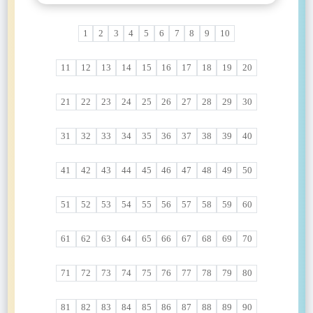
賽的進行，以往總是會在賽事強度越拉越高的情況
打開局面的人，竟是頂替Green上場的Korkmaz。利
合格的37.6%，然而，Porzingis整季缺席29場比賽跟
人球迷的心。還好他沒有因此倒下去，走了兩步看起
雙擋製造Crowder的三分空擋，Jokic回頭又拼搶進攻
下場手感再次回溫。其他人都在看●再賣美高梅國際
下，談到所謂「大賽經驗」，而這也正是為什麼總說
用身高上的優勢以拋投消耗Young的體力，多次利用
在季後賽表現不力確是擺在眼前的事實。在今年的7
來沒什麼大礙，後面還表演一次第一時間雙手暴扣。
籃板妙傳籃下的Barton拿分。但是CP3在接下來的兩
持股套利何超瓊背後打什麼算盤？●菲律賓玩家等待
經驗比較豐富的球隊會在季後賽走得比較穩、或是年
掩護找到空檔也能輕鬆命中。單節11分的表現，也幫
場季後賽裡，他的場均得分下滑到13.1分，而場均籃
1
2
3
4
5
6
7
8
9
10
BenSimmons趁老鷹交代不清楚時發動攻守轉換，76
分鐘透過Jokic的技術犯規加上擋拆之後金塊的
已久了！這些場所獲准恢復完全運營”●捕魚機-玩好
輕球員會在季後賽比較容易失常云云，而那種偶爾在
助費城取得8分領先。Korkmaz身高上的優勢嶄露無
板數則是退步到5.4顆。此外，他在這7場的三分線外
人全線開火前八次投籃通通命中，老鷹連叫兩次暫停
dropcoverage中距離的大空擋連拿6分，又在剩五分
捕魚遊戲的幾大要素線上現金版娛樂城-娛樂快訊線
季後賽亮相的季後賽新軍，總是會在季後賽「繳學
遺，也消耗主攻手的體力來到第二節，雙方的當家球
命中率則是黯淡的29.6%。在自由市場上，相同數據
無力止住失血，比分快速拉開到18分。Simmons無
鐘時把比分拉開到19分。暫停之後金塊用Gordon守
上現金版娛樂城-註冊優惠紅利線上現金版娛樂城-立
11
12
13
14
15
16
17
18
19
20
費」之類，當然要能走得遠，必須具備一定的實力，
星都拿出造犯的招牌本領，讓防守者都只能苦笑。除
的長人所要求的薪資只會是Porzingis當前薪資的三分
疑是第三節拉開比數的關鍵，也是勝負關鍵的縮影。
CP3，金塊雖然能連續在幾次進攻都得分，但是在半
即前往登入線上現金版娛樂城-現金網推薦線上現金
但是真正走到最後，這些與球技無關的心理素質，就
此以外，Milton、Harris等人持續利用身材優勢單打
之一而已。當初球團寄望Porzingis能成為Doncic的最
老鷹為了加強火力一開始讓Huerter上場，沒有適當
場就壓迫包夾CP3或Booker的效果都不好，頻頻的被
版娛樂城-天下娛樂資訊線上現金版娛樂城-最多出款
會影響比賽。太陽對金塊的西區第二輪第三戰，儘管
得手，在開節部分的替補對決則由Hill控制的緩慢節
佳拍檔，並希望球隊有兩名以上能裡能外的球星，但
鋒線可以對位高壯的Simmons。抓機會發動快攻外，
21
22
23
24
25
26
27
28
29
30
shortroll之後的傳導讓太陽找到easybasket拿分，時
推薦線上現金版娛樂城-娛樂總代理線上現金版娛樂
最終又是太陽明星主控ChrisPaul關鍵時刻鎖定勝
奏占得上風。不過，Young利用Capela與Collins雙
Porzingis的季後賽表現可沒符合這樣的期望。實際
半場進攻Simmons多次憑著體格硬碾，或製造犯規或
間剩一分半太陽領先15分。終場116：102太陽3：0
城-最多優惠娛樂線上現金版娛樂城-線上真人推薦線
局，讓比賽最終還是出現約一分半的垃圾時間，以
Rollin長人的優勢，在Transition中觀察七六人的防守
上，TimHardawayJr.的季後賽表現還比較像獨行俠
勾射得手，逼著老鷹不得不收縮防線。老鷹需要重兵
聽牌。太陽Booker28分CP327分8助攻，其他先發得
上現金版娛樂城-出金保證推薦線上現金版娛樂城-註
116：102獲勝，並在系列賽取得3：0的絕對優勢，
31
32
33
34
35
36
37
38
39
40
重心並交給防守較為薄弱者空拋得手，讓老鷹還有緊
的二當家。在2019年的時候，HardawayJr.是
看管Embiid，幾乎所有注意力都集中在他身上，讓
分都破10分。金塊Jokic30/20/10大三元，但是除了
冊免費體驗金線上現金版娛樂城...
但其實一直打到第四節前半，即使一度出現20分的差
跟其後的本錢。另外，Simmons進攻欲望薄弱的隱憂
Porzingis交易包的配角之一，而合約已經走完的他即
Simmons得到許多空間。Simmons的視野發揮極大
Morris跟Barton從板凳有提供一些火力(21分/14分)之
距，其實都還沒人敢說比賽就此成定局，就是因為不
也逐漸浮現，常有的錯位卻不願意單打得手，讓筆者
將在今夏成為一名自由球員。獨行俠該留住成了自由
效果，76人其他球員得到許多機會。攻擊外
外，其餘先發都沒有辦法給Jokic任何支援，尤其
41
42
43
44
45
46
47
48
49
50
論是過去幾年穩定的季後賽球隊金塊、或是今年躍升
苦思不得其解。然而，在第三節以後，Simmons便把
身的TimHardawayJr.，但難度極高於2020-21賽季的
Simmons防守Young仍相當有效，即使Young多次想
Gordon2/104分4籃板，在防守端對Booker跟CP3的
為聯盟前段班的太陽，其實都展現出自己身為強隊的
筆者的臉打的腫腫的。奮起的班少沒有太多猶豫，告
例行賽裡，場均得分為16.6分的Hardaway的場均三
利用擋切換人攻擊，但換過來的球員沒有易與之輩。
限制也有限。以大方向來說太陽CP3跟Booker可以用
基因。太陽的表現比較讓人吃驚，因為扣除CP3，其
訴我們他從未丟失的潛力圖片來源：YahooNews七
51
52
53
54
55
56
57
58
59
60
分出手數跟三分命中率分別為7.6次與39.1%。在季
即使甩開第一線，二線過來幫忙的76人球員除了
擋拆對付Jokic，用單打對付MPJ，但是金塊則是除
實全隊多半沒有太多季後賽經驗，尤其三位站穩先發
六人一改過去以Embiid為主，Simmons策應的陣地
後賽裡，例行賽只扛31場先發的他成了球隊場均得分
Curry外高度和活動力不差，加上整季磨合輪轉相當
了Jokic大打小的mismatch之外，沒有特別優勢的對
的年輕核心DevinBooker、DeandreAyton、
戰模式，轉而進入Simmons為主攻的大量轉換快攻。
第二高的球員。七場比賽下來，他的場均得分高達17
嚴密，即使有空隙也是眨眼間的事情，老鷹後場雙衛
位。而金塊其實也對Booker拿不出辦法，Booker這
61
62
63
64
65
66
67
68
69
70
MikalBridges今年都是生涯季後賽初體驗，對比和
利用防守端拉下籃板快速推進，班少多次直接用恐怖
分，並且在場均10.9次三分出手的情況下留下相當亮
不容易見縫插針。球員健康跟成為勝負分野。老鷹和
場雖然有高難度的各種左手拋投、拉竿擦板、禁區外
Ayton、Bridges同梯的金塊前鋒MichaelPorterJr.今
的身體素質強硬的一對一碰撞放籃得手。在陣地戰部
眼的三分命中率(40.8%)。他是少數跳出來的配角球
76人原本實力有落差，因為傷勢此消彼長後差距更明
後仰跳投，但是都不像是勉強出手。Jokic在這個系
年季後賽屢屢在防守端出現些許缺失，照理說即使
分，Embiid優異的射程也能逼迫Capela拉出禁區，
員，並讓球團看到他可以在Doncic的體系下發揮。因
71
72
73
74
75
76
77
78
79
80
顯。76人前場體格、運動力兼備，老鷹手上能用籌碼
列賽減少了很多自己帶球組織跟在高位的組織傳導，
Ayton和Bridges失常，也不會有人責怪他們。但太陽
讓Simmons找到屬於自己的錯位機會進攻欲望爆棚的
為他可以輔佐Doncic，所以值得留意球團是否會設法
有限，只能不斷嘗試夾擊。夾擊結果是外圍露出空
再加上這一季進步的中距離跳投這一場只有1/11，讓
年輕球員們彷彿全部因為CP3的來到而雞犬升天一
他，更間接解放更為廣闊的傳球空間，讓Embiid、
留住即將成了自由球員的他。然而，在這個夏天，獨
檔，讓後場球員有表現的機會。本戰76人主要助攻都
Jokic對比賽的影響力減弱很多。在連輸三場之後
81
82
83
84
85
86
87
88
89
90
樣，僅有Bridges在首輪剛開始時比較沒有太多表
Curry等人都能以空切輕鬆終結。單節11分6籃板3助