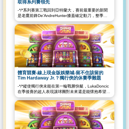
MPJ的個人進攻得分，在MonteMorris換上來之後金
時，籃網趁亂終於將比分首度追平。後來又在
籃、第二戰從背後整個一巴掌拍掉的大火鍋，上來就
取得系列賽領先
塊進攻節奏加快之後命中率有好轉。Jokic從第一節
BruceBrown的拋投進後取得首度領先。當然籃網整
是點燃滿場球迷的熱情，這種角色球員，在季後賽就
-*/*系列賽第三戰回到亞特蘭大，賽前最重要的新聞
後半開始積極的單打禁區，拚搶進攻籃板。單節7分6
體進攻還是低迷，並沒有趁公鹿進攻一團亂時一鼓作
是好用啊。而根據Craig在第二戰賽前練球受訪時的
是老鷹前鋒De'AndreHunter膝蓋確定動刀，整季報
板4助攻。請繼續往下閱讀而金塊還是沒有辦法有效
氣反超拉大比分。在Middleton三罰全進後籃網以兩
說法，他表示自己在第一戰之所以會做出那麼大動作
銷。關於老鷹76人請看：《2021Playoffs》風水輪流
的防守太陽的Booker/CP3Ayton擋拆，一開賽就讓
分落後進第四節。在這節可以感覺到雙方的火藥味大
的第一時間灌籃，是因為在那之前的一波進攻，當時
轉：JoelEmbiid肆虐禁區，76人擊潰老鷹
Ayton在籃下透過擋拆找到幾個easybaskets。第一節
幅上升，特別是KD和Tucker，甚至出現了口角衝
大家的視線都在收球急停後飆進三分球的ChrisPaul
《2021Playoffs》Bogi即時三分救命，老鷹守住領先
金塊防守太容易被切過，讓太陽第一節有超過33%的
突，並且雙方各吃一T。第四節
身上，卻沒有人、包括裁判在內，都沒有發現他被
奪勝《2021Playoffs》翱翔鷹族挑戰東區霸者：老鷹
出手是在禁區或者罰球圈附近，命中率有66.7%。而
GiannisAntetokounmpo的投籃手感終於迴光返照
FacundoCampazzo以一個高明的摔角動作甩在地
76人系列賽前瞻巧的是Hunter傷到的地方是半月軟
金塊的快攻回防也不夠積極，讓太陽有太多早攻的空
了，同時KD也找回一些些手感，但整體兩邊也是瘋
上，所以他爆氣了，甚至在快攻時示意持球推進的
骨，正是Embiid受傷部位。同樣半月軟骨受傷兩樣
擋三分，三分5/8。第一節結束37：27太陽領先。第
狂打鐵依舊呈現拉鋸狀態，但是在追分時段字母哥不
Payne直接空拋過來。「當時我超不爽的，因為在前
情，系列賽開打前Embiid不知道能不能出賽，但現在
二節金塊在Jokic不在場上的時候板凳以Barton跟
明智的進攻選擇竟然用他不擅長的三分早攻，讓籃網
一球，我只是想進去搶個進攻籃板，結果Campazzo
看來傷勢在可控制範圍內影響甚微，場上表現無人能
Morris為首，改打更多的5-out切傳製造得分機會，但
有機會將比分追平甚至反超。比賽末段Middleton跟
直接把我抱住甩出去，當時我就瞪著裁判，想說媽的
擋；反而Hunter因同樣傷勢賽季報銷，老鷹少了主力
是太陽CP3帶著太陽板凳
Durant互飆，關鍵時刻KD連砍七分包括一顆顏射三
你眼睛瞎了嗎這不吹？」Craig說：「不管Payne扔
鋒線狀況完全顛倒。前面文章有提到，少了高度、體
Saric,CameronPayne,CameronJohnson跟
分。最後JrueHoliday把握住轉換快攻的機會投進致
過來的是什麼，我都會把他塞進籃框，就因為前一球
體育競賽-線上現金版娛樂城-留不住該留的
能、對抗性兼備的Hunter，導致老鷹對76人超級中鋒
ToreyCraig，該快的時候快，該慢的時候慢，還是能
勝球。最後一攻的機會BruceBrown切入放槍，比賽
Tim Hardaway Jr.？獨行俠的休賽季難題
老子超不爽的，我腎上腺素爆發了。」請繼續往下閱
Embiid更加束手無策。這當然不是說Hunter可以單守
把領先維持在10分左右。在兩邊都換回先發之後，太
就此底定。球員分析這場比賽公鹿的進攻問題還是沒
讀最後，這種防守、身體素質和體能都不錯，三分也
-*/*縱使獨行俠未能在第一輪戰勝快艇，LukaDoncic
Embiid，而是Hunter過來幫忙比較有效果，其他人過
陽開始針對有背傷跟原本防守就還有進步空間的MPJ
有解決，能夠贏球基本上是靠籃網也全員熄火加上
還行，重點是還這麼會炒熱氣氛，沒有人會嫌隊上有
在季後賽的超人表現讓球團對未來還是能懷抱希望。
來包夾影響有，沒辦法降低Embiid破壞力。前兩戰場
進攻，CP3跟Booker輪流單打MPJ得手。而金塊雖然
KhrisMiddleton終於找回投籃手感。
太多這種球員的，希望下個賽季太陽還可以留得住
三年級生Doncic雖然才22歲，不過他在季賽跟季後賽
均接近40分，連續兩戰讓老鷹中鋒Capela五犯，76
沒有打出連串的攻勢，但是靠著Jokic的助攻跟進攻
GiannisAntetokounmpo的部分沒什麼好說的，球拿
他，不過....這種類型的坦白講我可能也不會想給他太
的成績已經讓大家知道，未來的他將會聯盟中最具影
人教練DocRivers盛讚JoelEmbiid表現：Embiid的表
籃板補籃，慢慢把落後追到十分以內。太陽這一節中
到他手上就是滿腦子想突破跟投三分，第一節的比賽
多錢就是，繼續底薪行嗎？(喂)創造紀錄時間也許是
響力的球員。然而，獨行俠球團該煩惱的是，Doncic
現太棒了，或許沒拿到MVP激勵了Embiid。以個人經
距離空擋沒有第一節來得準，但是Booker這季跟著
讓他嚐到甜頭後，後三節就完全失控了。面對Griffin
太陽真的太久沒進季後賽了，在最近的比賽中，我們
以外的大多數球員的表現並沒有太大的亮點。或許獨
驗來說，1995年我在馬刺，那年MVP是隊友
CP3的成長在這時候就顯現出來，兩個人連續製造了
硬切放不進或是被抄掉，拿到哨聲之後罰球也罰不
一次又一次的創下好久不見的紀錄，每一次都是十年
行俠確實有實力跟機會去扳倒快艇，但可別忘了，快
DavidRobinson。對到HakeemOlajuwon領軍的休士
金塊三次犯規，穩穩地透過罰球讓領先保持在兩球左
進，三分命中率低迷還用三分球早攻。籃網知道
以上在起算的，而每一次，也都代表著我們的青春。
艇可是由KawhiLeonard及PaulGeorge領軍的球隊，
頓火箭時，可以感覺到Olajuwon特別殺氣騰騰。關於
右。但是Jokic在一端也製造了兩次太陽犯規，透過
GiannisAntetokounmpo的罰球不準，儘量讓他罰
在對金塊的第一場比賽中，ChrisPaul跟DevinBooker