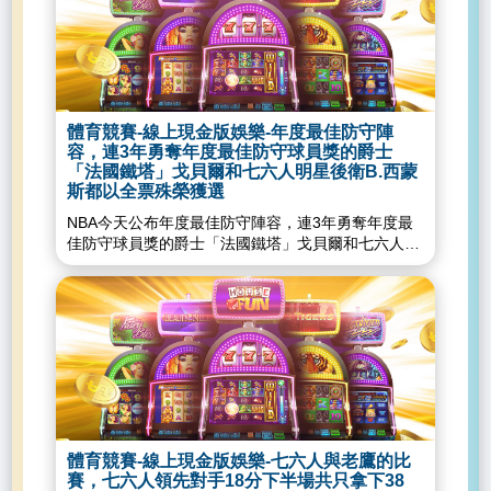
來。「二游組合」都上演猛打賞，游擊手鷹俠
契爾是史上第3位季後賽連續5場命中至少5顆三分
（JoseIglesias）與佛列契（DavidFletcher）皆繳5
球，另外兩位是勇士浪花兄弟柯瑞
支4的成績，擔任指定打擊的大谷翔平5打數僅1安，
（StephenCurry）和K.湯普森（KlayThompson）。
吞下1次三振，打擊率2成67。天使今可以說是賠了
此外根據《StatMuse》數據統計，本場比賽也是米
夫人又折兵，當家三壘手倫登（AnthonyRendon）
契爾季後賽連續第5場拿下超過30分、投進超過5顆
在5局因為撲球身體出現狀況，隨後就提前退場，總
三分球，還打破了勇士當家球星柯瑞先前在2015年
教練梅登（JoeMaddon）賽後受訪時表示，倫登是
體育競賽-線上現金版娛樂-年度最佳防守陣
寫下的連續4場紀錄，寫下NBA季後賽最長紀錄。爵
三頭肌受傷，嚴重程度還需後續進一步了解。線上現
容，連3年勇奪年度最佳防守球員獎的爵士
士一哥米契爾（DonovanMitchell）沒有因前場造成
金版娛樂城-獲准開業通過了！美國玩家準備拜訪新
「法國鐵塔」戈貝爾和七六人明星後衛B.西蒙
的腳踝傷勢影響，前兩節就拿21分，但隊友手感急
賭場度假村線上現金版娛樂城-公佈首季營收業績報
斯都以全票殊榮獲選
凍，儘管第3節試圖重整旗鼓，但還是難以彌平巨大
告馬尼拉名勝世界這樣回應了線上現金版娛樂城-疫
NBA今天公布年度最佳防守陣容，連3年勇奪年度最
的落後大洞，始終是雙位數差距，比賽也就此底定。
情影響彩票收入大馬成功多多首三月淨利下滑六成線
佳防守球員獎的爵士「法國鐵塔」戈貝爾和七六人明
快艇投籃命中率達46.8％，雷納德19投9中拿31分，
上現金版娛樂城-全球玩家、廠商要失望了！
星後衛B.西蒙斯都以全票殊榮獲選。戈貝爾不但連3
第4節後段就坐在場邊休息，P.喬治也有31進帳，小
G2EAsia博覽會延到這時間線上現金版娛樂城...
季獲頒NBA年度最佳防守球員獎，今也是他連續5季
莫里斯貢獻24分，至於爵士以米契爾26投9中拿37分
被選入年度防守第1隊，這也代表他可以額外拿下50
最佳，英格斯（JoeIngles）拿19分居次，波丹諾維
萬美元的獎金，B.西蒙斯則是連兩季入選年度防守第
奇（BojanBogdanovic）18分。線上現金版娛樂城-
1隊。除了他們兩位，其餘入圍年度防守第1隊的還有
獲准開業通過了！美國玩家準備拜訪新賭場度假村線
勇士隊「嘴綠」D.格林（DraymondGreen）、公鹿
上現金版娛樂城-公佈首季營收業績報告馬尼拉名勝
隊的「字母哥」亞德托昆波
世界這樣回應了線上現金版娛樂城-疫情影響彩票收
（GiannisAntetokounmpo）和他的射手隊友J.哈勒
入大馬成功多多首三月淨利下滑六成線上現金版娛樂
戴（JrueHoliday）戈貝爾和B.西蒙斯都獲得全部100
城-全球玩家、廠商要失望了！G2EAsia博覽會延到
張第1名選票，攜手以滿分200分入選年度防守第1
這時間線上現金版娛樂城...
體育競賽-線上現金版娛樂-七六人與老鷹的比
隊。第4度獲選的D.格林這次獲得176分；第2次獲選
賽，七六人領先對手18分下半場共只拿下38