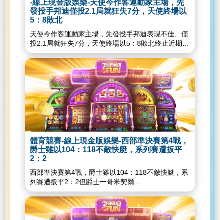
-線上現金版娛樂-天使今作客運動家主場，先
發投手邦迪僅投2.1局就狂失7分，天使終場以
5：8敗北
天使今作客運動家主場，先發投手邦迪表現不佳、僅
投2.1局就狂失7分，天使終場以5：8敗北終止近期6
連勝，日籍球星大谷翔平5打數1支安打。大谷翔平本
季第3度只休息5天就先發的比賽，大谷在今年僅在美
國時間4月26日與5月11日兩日只休息5天就先發，天
使球團在今年都會盡量給他更多的休息時間；特別是
在美國時間5月19日大谷翔平於先發時出現球速下降
的情況後，天使就不曾讓大谷在只休5天就先發，後
三場先發，大谷分別休息了8、6、6天。天使隊在今
天以10：3擊敗響尾蛇，系列賽3戰橫掃對手，大谷
翔平在本場比賽代打吞K，接下來天使將開拔到奧克
蘭與運動家進行3連戰，預計將派出邦迪
體育競賽-線上現金版娛樂-西部準決賽第4戰，
（DylanBundy）、希尼（AndrewHeaney）與坎寧
爵士雖以104：118不敵快艇，系列賽遭扳平
（GriffinCanning）先發。上次面對皇家終於收下本
2：2
季首勝的邦迪，今沒能延續手感，2局被捕手莫菲
西部準決賽第4戰，爵士雖以104：118不敵快艇，系
（SeanMurphy）轟出超前兩分砲後，下一局又遭遇
列賽遭扳平2：2但爵士一哥米契爾
亂流，單局被敲5支安打、送出3次保送，一口氣失掉
（DonovanMitchell）仍寫下NBA季後賽歷史紀錄，
5分，讓天使陷入1：7的遙遙落後。天使今打線敲出
連續第5場攻下超過30分以及至少投進5顆三分球。
14支安打比對手多了5支，可惜沒能有效串聯，7局
米契爾今日上場40分鐘，26投9中，三分球15投6
雖靠著4支安打攻下4分大局，但終場仍以三分敗下陣
中，15罰13中，拿下37分，根據NBA官方指出，米