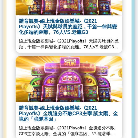
而且他們被賦予的期望是帶領快艇奪下總冠軍。獨行
這點，Embiid本人倒是輕描淡寫，訪問時說到：
太陽的加罰狀態得分。中場59：55領先，金塊
球，但是公鹿卻一直放他殺進去沒有2+1，罰球也罰
都得到21分、DeAndreAyton得20分、MikalBridges
俠已經完成值得驕傲的成就了，因為他們在頭兩場客
FMVP要比例行賽MVP重要多了！Hunter確定報銷
Jokic15分12板6助攻7個進攻籃板，
不進，我只能說別人是保護自己的弱點，
則是全場最高的23分，只看一個人是沒什麼了不起，
場擊敗實力堅強的快艇，並且將戰線逼進第七場。照
後，能擋住Embiid大概只剩自己的膝蓋還有裁判。只
MonteMorris4/412分，但是Gordon手感冰冷0/70分
Budenholzer你是故意放自己的弱點上去啊。
但是單場四名球員同時得到20分以上，這也不是很容
片來源：美聯社／達志影像整個系列賽下來，Doncic
要可以正常出賽，Embiid最少25分和10次罰球起跳
3板，太陽則是Booker/CP3/Ayton得分都破十分。請
GiannisAntetokounmpo需要打得更加聰明
體育競賽-線上現金版娛樂城-《2021
易達成的事，而太陽上一次在季後賽單場四人20分，
的數據真得非常吸引人(場均：35.7分、10.3助攻、
跑不掉，雖然無奈但老鷹只能接受，得想辦法從其他
繼續往下閱讀金塊這一場在上半場跟第三節能不讓落
KhrisMiddleton終於找回了消失兩場的進攻，在後段
Playoffs》天賦與球員的差距，千篇一律與變
要追溯到2006年5月，而且那是一場經典比賽....其他
7.9籃板、二分命中率49%、三分命中率40.8%)，並
地方彌補失血。除了禁區外，Hunter沒辦法上陣最直
後被拉開的原因是進攻籃板（第三節結束14：4）跟
化多端的距離。76人VS.老鷹G3
字母哥開啟毀滅模式之後穩穩的投籃讓公鹿的進攻得
人都在看●再賣美高梅國際持股套利何超瓊背後打什
還在最關鍵的第七戰裡，送出46分、14助攻、7籃板
接的衝擊，是老鷹沒人可以對抗TobiasHarris和
守住太陽的角落三分。前兩場投進24球角落三分的太
以維持一線生機。而Holiday雖然整場的進攻持續低
麼算盤？●菲律賓玩家等待已久了！這些場所獲准恢
線上現金版娛樂城-《2021Playoffs》天賦與球員的差
的神人表現，只可惜最終未能憑一己之力讓球隊戰勝
BenSimmons這種大型側翼。攻擊方面Simmons就算
陽到第三節為止一球都沒有投進，而金塊防守角落三
迷，但是在最後關頭他快攻轉身切入放進反超兩分也
復完全運營”●捕魚機-玩好捕魚遊戲的幾大要素線上
距，千篇一律與變化多端的距離。76人VS.老鷹G3*/*
快艇。事實上，看完整個系列賽後，很難不去注意到
了，Harris雖然三分有些失準，但整體命中率逼近
分的策略是寧可追出去封蓋角落三分，讓
是公鹿贏球的大功臣。Holiday放進致勝兩分，讓公
現金版娛樂城-娛樂快訊線上現金版娛樂城-註冊優惠
開賽不到4分鐘，Green便因腳部的扭傷而退賽，看
一點──Doncic獲得的援助相當不足。Doncic無疑是
60%，穩穩的20+得分入帳，老鷹用SolomonHill先發
Crowder/Bridges切入拋投也不給他們投，跟嚴守底
鹿得以守住主場Claxton儘管身為優秀的無限換防武
紅利線上現金版娛樂城-立即前往登入線上現金版娛
的費城球迷頭疼不已。然而，聖堂射手的離開並沒有
聯盟未來十年最強的控衛，正因如此，球團必須想辦
主要為了提升鋒線高度，然而成效有限。第三戰一開
線長傳角落的球線。而太陽在下半場的反制則是用更
器，在防守上的經驗和對抗性不足，以及在進攻端沒
樂城-現金網推薦線上現金版娛樂城-天下娛樂資訊線
為比賽帶來太多的變化。當比賽進入第三節，比分瞬
法補進射手去讓有超強得分與優異傳導能力的他獲得
始局勢在76人這邊，雖然主力鋒線DannyGreen因為
多的高位雙擋，逼金塊得要內縮來製造外線更大的空
有投射能力，讓他在場上幾乎是負分的存在。進攻因
上現金版娛樂城-最多出款推薦線上現金版娛樂城-娛
間拉開時，雙方天賦之間的差距，硬生生在戰術變化
想要的勝利與總冠軍。在跟快艇血戰的七場裡，獨行
腳踝翻船下場，但76人球隊深度足夠影響有限。上一
擋。而金塊的進攻籃板讓金塊一路比太陽都多了11個
為有Lopez護框，防守端守不住字母哥被瘋狂霸凌。
樂總代理線上現金版娛樂城-最多優惠娛樂線上現金
上體現出來。不再火燙的三分手感，也讓老鷹缺少乘
俠隊內的多數射手從頭到尾一直未能提供合格的火
場替補後衛ShakeMilton骰到六，這場換土耳其射手
球權左右。而太陽維持領先的關鍵則是雖然金塊不給
雖然說應該寧願提前犯規不讓他打成2+1的，但是往
版娛樂城-線上真人推薦線上現金版娛樂城-出金保證
風而起的機會。比賽簡述延續第二戰的策略，費城依
力，所以這個休賽季裡，球團該去想辦法補進優質射
FurkanKorkmaz發飆。前兩戰Korkmaz沒打多少，這
投角落三分，但是CP3/Booker的中距離跳投跟
往都在最後一拍才犯而送他上罰球線。也許他的價值
推薦線上現金版娛樂城-註冊免費體驗金線上現金版
然決定封鎖Young的拋投，在面對擋拆時Show到罰
手，但獨行俠得先解決薪資空間的問題。由於
場第一節就上場。他單節攻下11分兩邊最高，加上替
Bridges的切入禁區上籃都還是維持在水準以上，再
要等到遇見以後衛為主的球隊才比較有機會被看到
娛樂城...
球線附近以迫使Young把球傳出。不過，老鷹在進攻
KristapsPorzingis下個賽季跟下下個賽季的薪水分別
補Green上場的Thybulle也有進帳，搭配Howard的高
加上太陽板凳雙Cameron在第三節尾聲各一記三分。
吧。JoeHarris這場投籃手感急凍，全場11投1中，三
端也有Bogi分擔Trae的重擔，增加的持球量也解放
高達3,100萬美元及3,300萬美元，並在2023年時有
度和活動力發揮；反而老鷹主力射手KevinHuerter上
第三節結束90：76太陽又拉開領先。金塊除了Jokic
分球7投1中。浪費了好幾球搶下進攻籃板後的大空
Young在offScreen後的攻擊機會。此外，防守上老鷹
合約最後一年執行與否的選擇權，所以球團要騰出空
半場一分都沒有進帳反而吃下三次犯規，還好
以外只有Morris17分直得一提，太陽Booker26分
體育競賽-線上現金版娛樂城-《2021
檔，和雙星吸怪創造出來的空檔機會。不論是三分還
更積極地對Embiid做包夾，在Capela位居一線的情
間去補進優質射手並不是那麼容易的事。照片來源：
LouWilliams和Gallo一些分數貢獻，整體來說76人替
Playoffs》金塊追分不敵CP3主宰 談太陽、金
CP319分。請繼續往下閱讀第四節一開賽金塊板凳在
是中距離的空檔，今天好像怎麼樣就是投不進去。我
況下，大帝持球攻擊的機會少了許多，第一節含罰球
美聯社／達志影像Porzingis不是一名幫不上忙的球
補壓過老鷹。對老鷹來說，好消息是先發後場Young
塊的「強隊基因」
防守端又失去注意力被太陽板凳CameronPayne跟
覺得值得稱讚的是，Nash並沒有因為整場的手感不
僅有3次FG嘗試，和前兩場的情況大相逕庭。不過首
員。在2020-21賽季的例行賽裡，他有不錯的場均數
加Bogi命中率都超過50%手感火熱，籃下積極包夾
Saric連在禁區打進三球把比分拉開到20分。暫停回
佳，而在關鍵時刻將他換下，而是選擇繼續相信他。
線上現金版娛樂城-《2021Playoffs》金塊追分不敵
節雙方的球員似乎都有些走神，各種鬆散的傳球與奶
據(20.1分與8.9籃板)。另外，在每晚平均6次的三分
Embiid減低他的破壞力，半場打完只落後5分。第三
來之後，Morris切入得分，Jokic面對Saric一個三分
儘管最終結果不盡人意，但這種隊球員信賴的展現，
CP3主宰談太陽、金塊的「強隊基因」*/*-隨著季後
油手讓雙方各發生6次失誤，比分遲遲無法拉開。而
線外出手的情況下，他還讓自己的三分命中率保持在
節Embiid爭搶籃板時疑似膝蓋拐了一下，牽動所有76
跟進攻籃板補籃將落後追到13分。隨後CP3利用高位
對關門陣容，對Harris本人絕對是一劑定心丸。期待