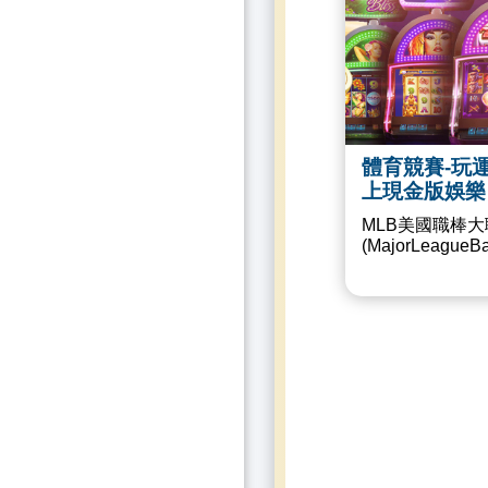
列出了詹姆斯職
分。 末節再
缺陣時對所在球
比賽還有最後5
響。2003-10
手11分。看來今
2010-14（熱火
登是要霸榜啊，
18（騎士）：4勝
隊。 比賽已
人）：19勝33
早早就拿下了主
才）●老虎機-免
一人帶領輪換陣
真人試玩●棋牌
籃網128-11
體育競賽-玩
材完整列表足球
勝。 看一下
家需先成「剩者
上現金版娛樂
之戰非常圓滿，
來的看盤16項
11助攻，差點三
MLB美國職棒大
城...
助攻，杜蘭特14
(MajorLeague
芬13分3籃板4
是美國最著名的職
1助攻，詹姆斯1
年由國家聯盟和
林16分1籃板，
是北美四大職業
板。 馬刺這邊
使用指定打擊的
5助攻、穆雷15
有使用。NPB
分1籃板1助攻、
(NipponProfes
克9分3籃板2助
NPB)是管理
特爾5分9籃板
機構，成立於19
給大夥，怎麼評
盟與太平洋聯盟
現？體育題材完
盟。KBO韓國
十賭九輸玩家需
(KoreanBaseba
博友總結出來的