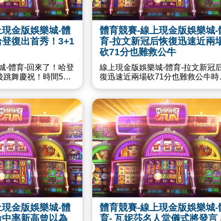
上現金版娛樂城-體
體育競賽-線上現金版娛樂城-
哈登復出首秀！3+1
育-拉文新冠后恢復迅速近兩
砍71分也難救公牛
城-體育-回來了！哈登
線上現金版娛樂城-體育-拉文新冠
後跳舞慶祝！時間5月
復迅速近兩場砍71分也難救公牛時
鎮主場迎戰馬刺。今天
月13日，公牛大將扎克-拉文新冠
復出了！一大早籃網
出，表現仍然搶眼，但已經無力挽
公牛的這個賽季。 復出後四場
nisBACK！鬍子球手會
拉文平均每場得27.3分，客場打活
出場。 上一場比
得了30分，昨天打籃網，得了41
鹿的比賽中狂砍146
分。 除了前兩場還略有失常外
5-107戰勝公牛，但意
最近兩場他已經完全恢復，出場時
了，賽前消息歐文
也恢復正常。 “新冠對每個人的
喬-哈里斯（左臀肌肉
響不一樣，但無論是誰，都要經過
戰。 據統計，這也
段時間才能複原，”主帥比利-多諾
（效力雷霆）以來哈登
說，“我非常吃驚，雖然他出場時間
出戰常規賽，在那個
能略少一點，看起來有點累，但這
佳第六人獎項。如今
是正常的。他能恢復到這種水平，
上現金版娛樂城-體
體育競賽-線上現金版娛樂城-
過替補了，下一個可
是令人難以置信。” 公牛29勝4
了。這是今日球隊先
命中率新高曾以為
負，排名東部第11位。如果剩下3
育- 瓦妮莎名人堂儀式將發言