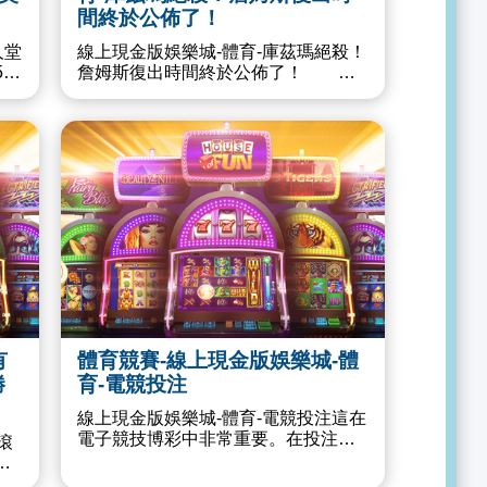
附加
來的看盤16項基本功線上現金版娛樂
間終於公佈了！
球
城...
人堂
線上現金版娛樂城-體育-庫茲瑪絕殺！
5月
詹姆斯復出時間終於公佈了！ 湖
項
宿
人vs火箭！得，今天難兄和難弟湊一
年
塊了。 火箭的情況不用多說了
吧，被傷病侵襲了一陣子了，此前曾
比
一度傷退13人！今兒能派出8人出戰屬
喬
實不易了。 湖人賽季末也遇到傷
舞
病潮，不知不覺，已經整出了一套9人
悼會
傷病名單： 阿King（右腳踝扭
喬
傷）、濃眉（腹股溝緊張）、“死神杜”
擔
（右膝內側副韌帶撕裂）、小黑（健
丹
康與安全協議）；卡皇（右腳酸
彩
痛）； 小加（左小指掌骨裂）、
再
塔克（右小腿拉傷）、庫茲馬（左手
功
拇指扭傷）、波普（右腳踝扭
有
體育競賽-線上現金版娛樂城-體
傷）。 所以，今天不少球員還要
勝
帶傷出戰。 兩位核心休戰，今天
育-電競投注
可讓馬爺搶盡了風頭。 兩隊菜雞
線上現金版娛樂城-體育-電競投注這在
互啄到最後的3分鐘，火箭打出9-0反
電子競技博彩中非常重要。在投注電
滾
超比分，而湖人最後一攻交給馬爺，
子競技之前，您必須首先學習電子競
司
只見後者突破歐洲步換手上籃再度反
技的投注技巧並能夠自由使用它們。
超，只給火箭留下6.9秒。 全場比