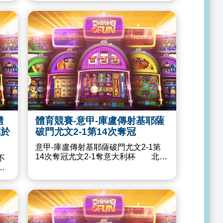
當然可以做到這一點，但這需要很多
球
賽馬爺12投8中，三分3中1，罰球5中
時間和精力。如果您不熟悉要投注的
回
2拿到19分10籃板7助攻，妥妥的大
球隊和球員，那麼您將無法做出明智
發
腿。 褲子馬大心臟絕殺 隨後
的決定。研究並找到首先了解團隊和
滾
火箭進攻不中塔克完成搶斷，湖人憑
球員的方法也很重要。您需要了解他
：
藉馬爺的絕殺，再度拿下一盤險
們的遊戲方法，使用的遊戲策略及其
對
勝！ 湖人上一次絕殺對手！要追
優勢。和缺點，以便更準確地預測遊
如
溯到遙遠的。。。。。。上一
戲的結果。例如，查看以下統計信
不
場！ 那是由塔克主導的三分絕殺
息：死亡人數，死亡人數，死亡人數/
拿
球！ 塔克三分絕殺 好傢伙，
死亡人數比率，每分鐘賺取的金錢，
下
現在的湖人已經需要馬爺和塔克來輪
總金錢，累積的經驗。在某些英雄聯
踪
流撐場面了？相信哥幾個也都無比懷
盟LOL比賽中，經常有一兩支球隊沒
，
念阿king了。 據Haynes報導，詹
體
有下注。例如，在錦標賽的小組賽階
體育競賽-意甲-庫盧傳射基耶薩
題
姆斯最早將在周日對陣步行者的比賽
段，一支球隊可能已經贏得了前兩場
玩
屬於
破門尤文2-1第14次奪冠
中迎來復出。 本賽季至今，阿
比賽，並且可以保證其勝利並前進到
出
king為湖人出戰43場，場均出場33.7
意甲-庫盧傳射基耶薩破門尤文2-1第
下一輪。，但球隊仍必須完成小組賽
樂
分鐘，得到25分7.9板7.8助1搶
14次奪冠尤文2-1奪意大利杯 北京
的其餘比賽。當您在電子競技中投注
不
斷。 與上賽季比，得分籃板幾乎
時間5月20日03:00(意大利當地時間16
英雄聯盟時，您還可以使用一些技巧
對
沒什麼變化，助攻則是從上賽季的場
日21:00)，2020/21賽季意大利杯決賽
來提高投注的中獎率。您知道如何在
司
均10.2次下滑到了7.8次。 不過最
展開爭奪，尤文圖斯2比1力克亞特蘭
電子競技上下注嗎？這樣，團隊並不
那
令人擔心的，還是詹姆斯的個人競技
大，庫盧塞夫斯基傳射，基耶薩破
一定會全力以赴，而是利用這次機會
司
狀態。 上賽季的他為湖人隊出戰
門，馬利諾夫斯基一度扳平。尤文第
來測試新策略和不同的遊戲策略。 體
們
67場，身體沒有經歷什麼大的傷病，
14次奪得意大利杯，近7個賽季5次奪
育題材完整列表足球博彩為何十賭九
這
而這一次因為高位腳踝扭傷一歇再
冠。 尤文本賽季曾客場負于亞特